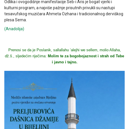
Odlika i ovogodišnje manifestacije Seb-i Aris je bogat vjerki i
kulturni program, a najviše pažnje prisutnih privukli su nastupi
tesavufskog muzičara Ahmeta Ozhana i tradicionalnog derviškog
plesa Sema.
(Anadolija)
Prenosi se da je Poslanik, sallallahu ‘alejhi we sellem, molio Allaha,
dž.š., sljedećim riječima:
Molim te za bogobojaznost i strah od Tebe
i javno i tajno.