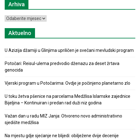
Arhiva
Arhiva
Aktuelno
U Azizija džamiji u Glinjima upriličen je svečani mevludski program
Potočari: Reisul-ulema predvodio dženazu za deset žrtava
genocida
Vjerski program u Potočarima: Ovdje je počinjeno planetarno zlo
U toku žetva pšenice na parcelama Medžlisa Islamske zajednice
Bijeljina – Kontinuiran i predan rad duži niz godina
Važan dan u radu MIZ Janja: Otvoreno novo administrativno
sjedište medžlisa
Na mjestu gdje sjećanje ne blijedi: obilježene dvije decenije