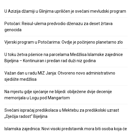
U Azizija džamiji u Glinjima upriličen je svečani mevludski program
Potočari: Reisul-ulema predvodio dženazu za deset žrtava
genocida
Vjerski program u Potočarima: Ovdje je počinjeno planetarno zlo
U toku žetva pšenice na parcelama Medžlisa Islamske zajednice
Bijeljina – Kontinuiran i predan rad duži niz godina
Važan dan u radu MIZ Janja: Otvoreno novo administrativno
sjedište medžlisa
Na mjestu gdje sjećanje ne blijedi: obilježene dvije decenije
memorijala u Logu pod Mangartom
Svečani ispraćaj predškolaca u Mektebu za predškolski uzrast
„Dječija radost“ Bijeljina
Islamska zajednica: Novi visoki predstavnik mora biti osoba koja će