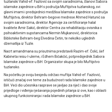
tuzlanski Vahid-ef. Fazlović sa svojim saradnicima, članovi Sabora
islamske zajednice u BiH s područja Muftijstva tuzlanskog, svi
glavni imami i predsjednici medžlisa Islamske zajednice s područja
Muftijstva, direktor Behram-begove medrese Ahmed Hatunić sa
svojim saradnicima, direktor Agencije za certificiranje halal
kvalitete Amir Sakić, direktor Centra za rehabilitaciju ovisnika o
psihoaktivnim supstancama Nermin Mujkanović, direktorica
Biblioteke Behram-beg Elvedina Četin, te nekolko uglednih
džematlija iz Tuzle.
Nacrt amandmana su prisutnima predstavili Razim-ef. Čolić, šef
Kabineta reisu-l-uleme, i Edhem Bičakčić, potpredsjednik Sabora
Islamske zajednice u BiH. Organizator skupa je bilo Muftijstvo
tuzlansko.
Na početku je svoju besjedu održao muftija Vahid-ef. Fazlović,
ističući značaj ove teme za budućnost rada Islamske zajednice u
BiH. Veći dio učesnika rasprave se javljao za riječ i dao svoje
prijedloge i viđenja rješavanja pojedinih pitanja iz ove, kao i oblasti
ukupnog funkcioniranja i rada Islamske zajednice u BiH.