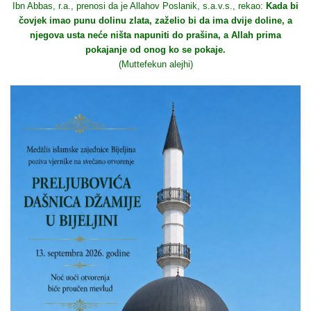
Ibn Abbas, r.a., prenosi da je Allahov Poslanik, s.a.v.s., rekao:
Kada bi
čovjek imao punu dolinu zlata, zaželio bi da ima dvije doline, a
njegova usta neće ništa napuniti do prašina, a Allah prima
pokajanje od onog ko se pokaje.
(Muttefekun alejhi)