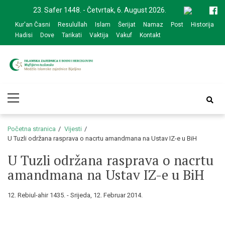
Skip
Skip
23. Safer 1448. - Četvrtak, 6. August 2026.
to
to
Kur'an Časni
Resulullah
Islam
Šerijat
Namaz
Post
Historija
navigation
content
Hadisi
Dove
Tarikati
Vaktija
Vakuf
Kontakt
Medžlis Islamske
Službena web prezentacija
Primary
zajednice Bijeljina
Menu
Početna stranica
Vijesti
U Tuzli održana rasprava o nacrtu amandmana na Ustav IZ-e u BiH
U Tuzli održana rasprava o nacrtu
amandmana na Ustav IZ-e u BiH
12. Rebiul-ahir 1435. - Srijeda, 12. Februar 2014.