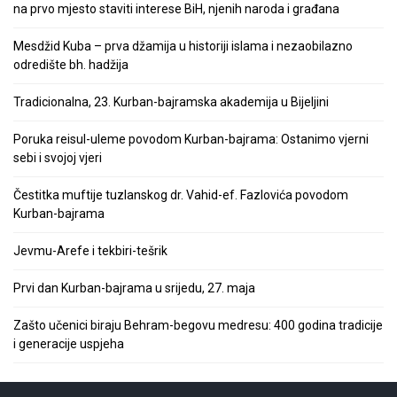
na prvo mjesto staviti interese BiH, njenih naroda i građana
Mesdžid Kuba – prva džamija u historiji islama i nezaobilazno
odredište bh. hadžija
Tradicionalna, 23. Kurban-bajramska akademija u Bijeljini
Poruka reisul-uleme povodom Kurban-bajrama: Ostanimo vjerni
sebi i svojoj vjeri
Čestitka muftije tuzlanskog dr. Vahid-ef. Fazlovića povodom
Kurban-bajrama
Jevmu-Arefe i tekbiri-tešrik
Prvi dan Kurban-bajrama u srijedu, 27. maja
Zašto učenici biraju Behram-begovu medresu: 400 godina tradicije
i generacije uspjeha