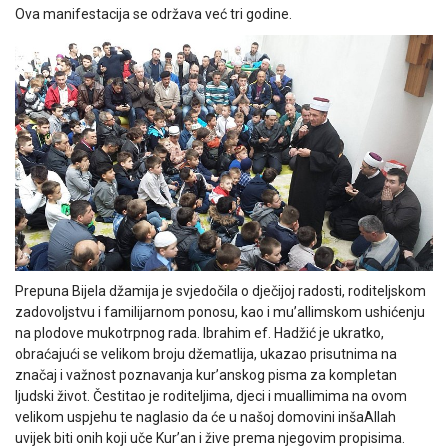
Ova manifestacija se održava već tri godine.
Prepuna Bijela džamija je svjedočila o dječijoj radosti, roditeljskom
zadovoljstvu i familijarnom ponosu, kao i mu’allimskom ushićenju
na plodove mukotrpnog rada. Ibrahim ef. Hadžić je ukratko,
obraćajući se velikom broju džematlija, ukazao prisutnima na
značaj i važnost poznavanja kur’anskog pisma za kompletan
ljudski život. Čestitao je roditeljima, djeci i muallimima na ovom
velikom uspjehu te naglasio da će u našoj domovini inšaAllah
uvijek biti onih koji uče Kur’an i žive prema njegovim propisima.