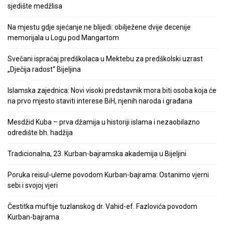
sjedište medžlisa
Na mjestu gdje sjećanje ne blijedi: obilježene dvije decenije
memorijala u Logu pod Mangartom
Svečani ispraćaj predškolaca u Mektebu za predškolski uzrast
„Dječija radost“ Bijeljina
Islamska zajednica: Novi visoki predstavnik mora biti osoba koja će
na prvo mjesto staviti interese BiH, njenih naroda i građana
Mesdžid Kuba – prva džamija u historiji islama i nezaobilazno
odredište bh. hadžija
Tradicionalna, 23. Kurban-bajramska akademija u Bijeljini
Poruka reisul-uleme povodom Kurban-bajrama: Ostanimo vjerni
sebi i svojoj vjeri
Čestitka muftije tuzlanskog dr. Vahid-ef. Fazlovića povodom
Kurban-bajrama