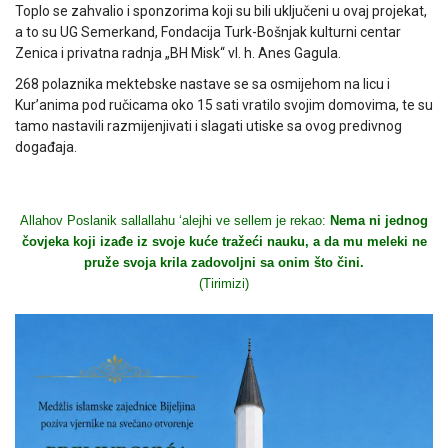
Toplo se zahvalio i sponzorima koji su bili uključeni u ovaj projekat,
a to su UG Semerkand, Fondacija Turk-Bošnjak kulturni centar
Zenica i privatna radnja „BH Misk“ vl. h. Anes Gagula.
268 polaznika mektebske nastave se sa osmijehom na licu i
Kur’anima pod ručicama oko 15 sati vratilo svojim domovima, te su
tamo nastavili razmijenjivati i slagati utiske sa ovog predivnog
događaja.
Allahov Poslanik sallallahu ‘alejhi ve sellem je rekao:
Nema ni jednog
čovjeka koji izađe iz svoje kuće tražeći nauku, a da mu meleki ne
pruže svoja krila zadovoljni sa onim što čini.
(Tirimizi)