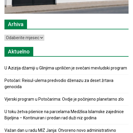
Arhiva
Arhiva
Aktuelno
U Azizija džamiji u Glinjima upriličen je svečani mevludski program
Potočari: Reisul-ulema predvodio dženazu za deset žrtava
genocida
Vjerski program u Potočarima: Ovdje je počinjeno planetarno zlo
U toku žetva pšenice na parcelama Medžlisa Islamske zajednice
Bijeljina – Kontinuiran i predan rad duži niz godina
Važan dan u radu MIZ Janja: Otvoreno novo administrativno