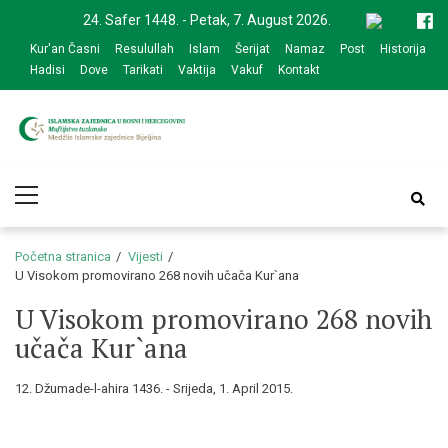
Skip
Skip
24. Safer 1448. - Petak, 7. August 2026.
to
to
Kur'an Časni
Resulullah
Islam
Šerijat
Namaz
Post
Historija
navigation
content
Hadisi
Dove
Tarikati
Vaktija
Vakuf
Kontakt
Medžlis Islamske
Službena web prezentacija
Primary
zajednice Bijeljina
Menu
Početna stranica
Vijesti
U Visokom promovirano 268 novih učača Kur`ana
U Visokom promovirano 268 novih
učača Kur`ana
12. Džumade-l-ahira 1436. - Srijeda, 1. April 2015.