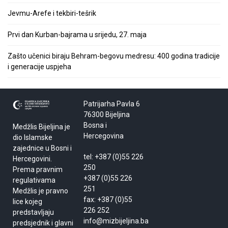
Jevmu-Arefe i tekbiri-tešrik
Prvi dan Kurban-bajrama u srijedu, 27. maja
Zašto učenici biraju Behram-begovu medresu: 400 godina tradicije
i generacije uspjeha
Patrijarha Pavla 6
76300 Bijeljina
Bosna i
Medžlis Bijeljina je
Hercegovina
dio Islamske
zajednice u Bosni i
tel: +387 (0)55 226
Hercegovini.
250
Prema pravnim
+387 (0)55 226
regulativama
251
Medžlis je pravno
fax: +387 (0)55
lice kojeg
226 252
predstavljaju
info@mizbijeljina.ba
predsjednik i glavni