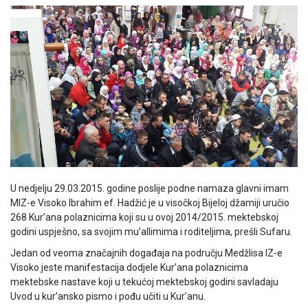
U nedjelju 29.03.2015. godine poslije podne namaza glavni imam
MIZ-e Visoko Ibrahim ef. Hadžić je u visočkoj Bijeloj džamiji uručio
268 Kur’ana polaznicima koji su u ovoj 2014/2015. mektebskoj
godini uspješno, sa svojim mu’allimima i roditeljima, prešli Sufaru.
Jedan od veoma značajnih događaja na području Medžlisa IZ-e
Visoko jeste manifestacija dodjele Kur’ana polaznicima
mektebske nastave koji u tekućoj mektebskoj godini savladaju
Uvod u kur’ansko pismo i pođu učiti u Kur’anu.