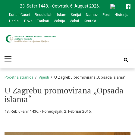
Skip
Skip
23. Safer 1448. - Četvrtak, 6. August 2026.
to
to
Kur'an Časni
Resulullah
Islam
Šerijat
Namaz
Post
Historija
navigation
content
Hadisi
Dove
Tarikati
Vaktija
Vakuf
Kontakt
Medžlis Islamske
Službena web prezentacija
Primary
zajednice Bijeljina
Menu
Početna stranica
Vijesti
U Zagrebu promovirana „Opsada islama“
U Zagrebu promovirana „Opsada
islama“
13. Rebiul-ahir 1436. - Ponedjeljak, 2. Februar 2015.