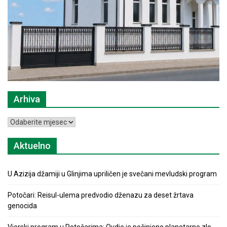
Arhiva
Arhiva
Aktuelno
U Azizija džamiji u Glinjima upriličen je svečani mevludski program
Potočari: Reisul-ulema predvodio dženazu za deset žrtava
genocida
Vjerski program u Potočarima: Ovdje je počinjeno planetarno zlo