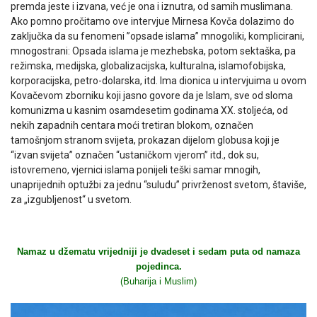
premda jeste i izvana, već je ona i iznutra, od samih muslimana.
Ako pomno pročitamo ove intervjue Mirnesa Kovča dolazimo do
zaključka da su fenomeni ”opsade islama” mnogoliki, komplicirani,
mnogostrani: Opsada islama je mezhebska, potom sektaška, pa
režimska, medijska, globalizacijska, kulturalna, islamofobijska,
korporacijska, petro-dolarska, itd. Ima dionica u intervjuima u ovom
Kovačevom zborniku koji jasno govore da je Islam, sve od sloma
komunizma u kasnim osamdesetim godinama XX. stoljeća, od
nekih zapadnih centara moći tretiran blokom, označen
tamošnjom stranom svijeta, prokazan dijelom globusa koji je
“izvan svijeta” označen “ustaničkom vjerom” itd., dok su,
istovremeno, vjernici islama ponijeli teški samar mnogih,
unaprijednih optužbi za jednu “suludu” privrženost svetom, štaviše,
za „izgubljenost“ u svetom.
Namaz u džematu vrijedniji je dvadeset i sedam puta od namaza
pojedinca.
(Buharija i Muslim)