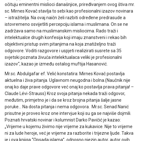
očituju eminentni mislioci današnjice, priređivanjem ovog štiva mr.
sc. Mirnes Kovač stavlja to sebi kao profesionalni izazov novinara
– istražitelja. Na ovaj naičn želi razbiti određene predrasude a
istovremeno osvijetliti percepciju islama i muslimana. On se ne
zadržava samo na muslimanskim misliocima. Rado traži i
intelektualce drugih konfesija koji imaju znanstveni i rekao bih
objektivni pristup svim pitanjima na koja znatiželjno traži
odgovore. Voditi razgovore i uspjeti realizirati susrete sa 35
svjetski poznata živuća intelektualaca veliki je profesionalni
izazov“, kazao je između ostalog muftija Hasanović.
Mr.sc. Abdulgafar ef. Velić konstatira: Mirnes Kovač postavlja
aktuelna i živa pitanja. Uglavnom neugodna i bolna.(Naučnik nije
onaj ko daje prave odgovore već onaj ko postavlja prava pitanja! –
Claude Lévi-Strauss) Kroz svoja pitanja nekada traži odgovor,
međutim, primjetno je i da se kroz brojna pitanja šalje jasne
poruke… Na dosta pitanja i nema odgovora. Mr.sc. Senad Nanić
prisutne je proveo kroz one intervjue koji su ga se najviše dojmili.
Poznati hrvatski novinar i kolumnist Darko Pavičić je kazao:
„Vrijeme u kojemu živimo nije vrijeme za kukavice. Nije to vrijeme
ni za lude heroje, već je vrijeme za razborite i trijezne ljude. Takva
je i ova knjiga “Opsada islama”, odnosno njezin autor, autor ovih