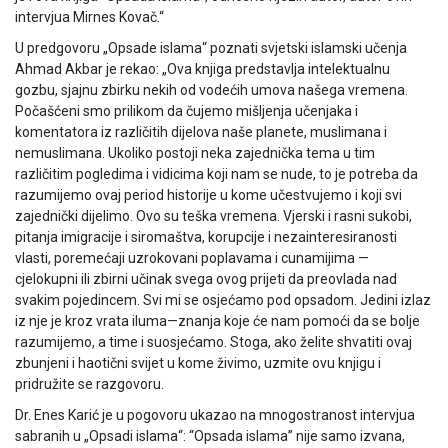
intervjua Mirnes Kovač.“
U predgovoru „Opsade islama“ poznati svjetski islamski učenja
Ahmad Akbar je rekao: „Ova knjiga predstavlja intelektualnu
gozbu, sjajnu zbirku nekih od vodećih umova našega vremena.
Počašćeni smo prilikom da čujemo mišIjenja učenjaka i
komentatora iz razIičitih dijelova naše planete, muslimana i
nemuslimana. Ukoliko postoji neka zajednička tema u tim
različitim pogledima i vidicima koji nam se nude, to je potreba da
razumijemo ovaj period historije u kome učestvujemo i koji svi
zajednički dijelimo. Ovo su teška vremena. Vjerski i rasni sukobi,
pitanja imigracije i siromaštva, korupcije i nezainteresiranosti
vlasti, poremećaji uzrokovani poplavama i cunamijima —
cjelokupni ili zbirni učinak svega ovog prijeti da preovlada nad
svakim pojedincem. Svi mi se osjećamo pod opsadom. Jedini izlaz
iz nje je kroz vrata iluma—znanja koje će nam pomoći da se bolje
razumijemo, a time i suosjećamo. Stoga, ako žeIite shvatiti ovaj
zbunjeni i haotični svijet u kome živimo, uzmite ovu knjigu i
pridružite se razgovoru.
Dr. Enes Karić je u pogovoru ukazao na mnogostranost intervjua
sabranih u „Opsadi islama“: “Opsada islama” nije samo izvana,