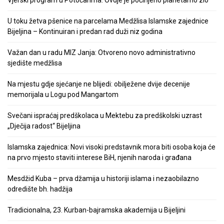
U toku žetva pšenice na parcelama Medžlisa Islamske zajednice
Bijeljina – Kontinuiran i predan rad duži niz godina
Važan dan u radu MIZ Janja: Otvoreno novo administrativno
sjedište medžlisa
Na mjestu gdje sjećanje ne blijedi: obilježene dvije decenije
memorijala u Logu pod Mangartom
Svečani ispraćaj predškolaca u Mektebu za predškolski uzrast
„Dječija radost“ Bijeljina
Islamska zajednica: Novi visoki predstavnik mora biti osoba koja će
na prvo mjesto staviti interese BiH, njenih naroda i građana
Mesdžid Kuba – prva džamija u historiji islama i nezaobilazno
odredište bh. hadžija
Tradicionalna, 23. Kurban-bajramska akademija u Bijeljini