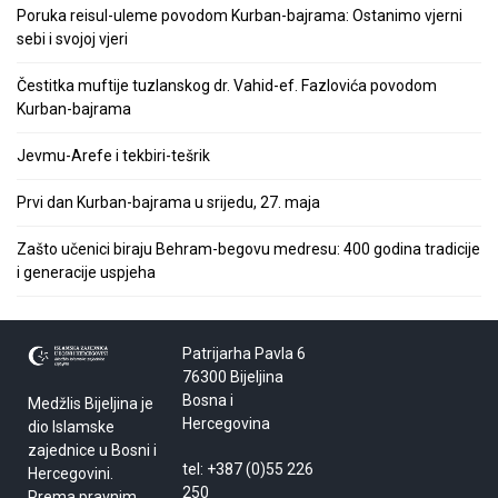
Poruka reisul-uleme povodom Kurban-bajrama: Ostanimo vjerni
sebi i svojoj vjeri
Čestitka muftije tuzlanskog dr. Vahid-ef. Fazlovića povodom
Kurban-bajrama
Jevmu-Arefe i tekbiri-tešrik
Prvi dan Kurban-bajrama u srijedu, 27. maja
Zašto učenici biraju Behram-begovu medresu: 400 godina tradicije
i generacije uspjeha
Patrijarha Pavla 6
76300 Bijeljina
Bosna i
Medžlis Bijeljina je
Hercegovina
dio Islamske
zajednice u Bosni i
tel: +387 (0)55 226
Hercegovini.
250
Prema pravnim