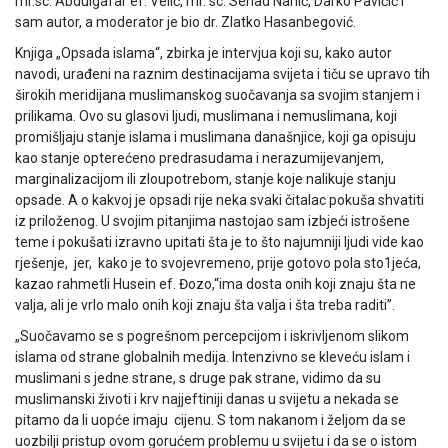
mr.sc. Abdulgafar ef. Velić, mr. sc. Senad Nanić, Darko Pavičić i
sam autor, a moderator je bio dr. Zlatko Hasanbegović.
Knjiga „Opsada islama“, zbirka je intervjua koji su, kako autor
navodi, urađeni na raznim destinacijama svijeta i tiču se upravo tih
širokih meridijana muslimanskog suočavanja sa svojim stanjem i
prilikama. Ovo su glasovi ljudi, muslimana i nemuslimana, koji
promišljaju stanje islama i muslimana današnjice, koji ga opisuju
kao stanje opterećeno predrasudama i nerazumijevanjem,
marginalizacijom ili zloupotrebom, stanje koje nalikuje stanju
opsade. A o kakvoj je opsadi rije neka svaki čitalac pokuša shvatiti
iz priloženog. U svojim pitanjima nastojao sam izbjeći istrošene
teme i pokušati izravno upitati šta je to što najumniji ljudi vide kao
rješenje, jer, kako je to svojevremeno, prije gotovo pola sto1jeća,
kazao rahmetli Husein ef. Đozo,“ima dosta onih koji znaju šta ne
valja, ali je vrlo malo onih koji znaju šta valja i šta treba raditi”.
„Suočavamo se s pogrešnom percepcijom i iskrivljenom slikom
islama od strane globalnih medija. Intenzivno se kleveću islam i
muslimani s jedne strane, s druge pak strane, vidimo da su
muslimanski životi i krv najjeftiniji danas u svijetu a nekada se
pitamo da li uopće imaju cijenu. S tom nakanom i željom da se
uozbilji pristup ovom gorućem problemu u svijetu i da se o istom