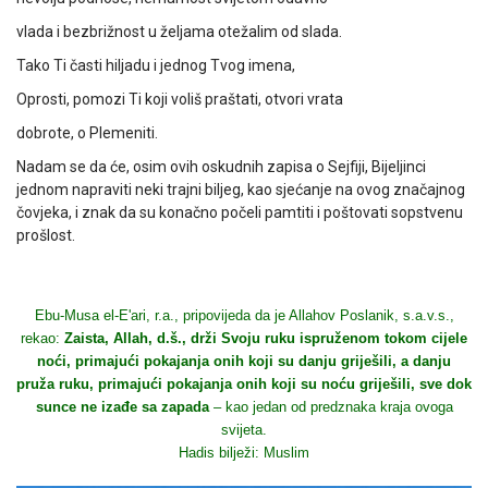
vlada i bezbrižnost u željama otežalim od slada.
Tako Ti časti hiljadu i jednog Tvog imena,
Oprosti, pomozi Ti koji voliš praštati, otvori vrata
dobrote, o Plemeniti.
Nadam se da će, osim ovih oskudnih zapisa o Sejfiji, Bijeljinci
jednom napraviti neki trajni biljeg, kao sjećanje na ovog značajnog
čovjeka, i znak da su konačno počeli pamtiti i poštovati sopstvenu
prošlost.
Ebu-Musa el-E'ari, r.a., pripovijeda da je Allahov Poslanik, s.a.v.s.,
rekao:
Zaista, Allah, d.š., drži Svoju ruku ispruženom tokom cijele
noći, primajući pokajanja onih koji su danju griješili, a danju
pruža ruku, primajući pokajanja onih koji su noću griješili, sve dok
sunce ne izađe sa zapada
– kao jedan od predznaka kraja ovoga
svijeta.
Hadis bilježi: Muslim