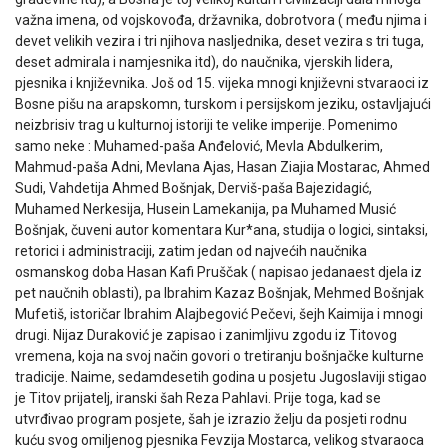
važna imena, od vojskovođa, državnika, dobrotvora ( među njima i
devet velikih vezira i tri njihova nasljednika, deset vezira s tri tuga,
deset admirala i namjesnika itd), do naučnika, vjerskih lidera,
pjesnika i književnika. Još od 15. vijeka mnogi književni stvaraoci iz
Bosne pišu na arapskomn, turskom i persijskom jeziku, ostavljajući
neizbrisiv trag u kulturnoj istoriji te velike imperije. Pomenimo
samo neke : Muhamed-paša Anđelović, Mevla Abdulkerim,
Mahmud-paša Adni, Mevlana Ajas, Hasan Ziajia Mostarac, Ahmed
Sudi, Vahdetija Ahmed Bošnjak, Derviš-paša Bajezidagić,
Muhamed Nerkesija, Husein Lamekanija, pa Muhamed Musić
Bošnjak, čuveni autor komentara Kur*ana, studija o logici, sintaksi,
retorici i administraciji, zatim jedan od najvećih naučnika
osmanskog doba Hasan Kafi Pruščak ( napisao jedanaest djela iz
pet naučnih oblasti), pa Ibrahim Kazaz Bošnjak, Mehmed Bošnjak
Mufetiš, istoričar Ibrahim Alajbegović Pečevi, šejh Kaimija i mnogi
drugi. Nijaz Duraković je zapisao i zanimljivu zgodu iz Titovog
vremena, koja na svoj način govori o tretiranju bošnjačke kulturne
tradicije. Naime, sedamdesetih godina u posjetu Jugoslaviji stigao
je Titov prijatelj, iranski šah Reza Pahlavi. Prije toga, kad se
utvrđivao program posjete, šah je izrazio želju da posjeti rodnu
kuću svog omiljenog pjesnika Fevzija Mostarca, velikog stvaraoca