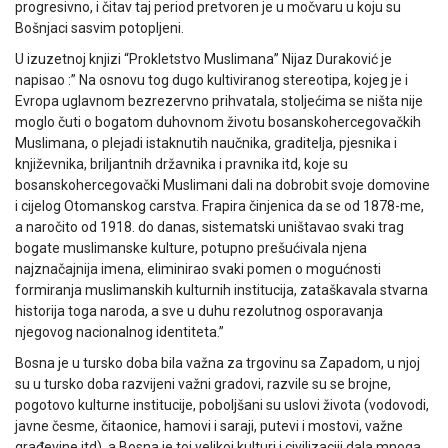
progresivno, i čitav taj period pretvoren je u močvaru u koju su
Bošnjaci sasvim potopljeni.
U izuzetnoj knjizi “Prokletstvo Muslimana” Nijaz Duraković je
napisao :” Na osnovu tog dugo kultiviranog stereotipa, kojeg je i
Evropa uglavnom bezrezervno prihvatala, stoljećima se ništa nije
moglo čuti o bogatom duhovnom životu bosanskohercegovačkih
Muslimana, o plejadi istaknutih naučnika, graditelja, pjesnika i
književnika, briljantnih državnika i pravnika itd, koje su
bosanskohercegovački Muslimani dali na dobrobit svoje domovine
i cijelog Otomanskog carstva. Frapira činjenica da se od 1878-me,
a naročito od 1918. do danas, sistematski uništavao svaki trag
bogate muslimanske kulture, potupno prešućivala njena
najznačajnija imena, eliminirao svaki pomen o mogućnosti
formiranja muslimanskih kulturnih institucija, zataškavala stvarna
historija toga naroda, a sve u duhu rezolutnog osporavanja
njegovog nacionalnog identiteta.”
Bosna je u tursko doba bila važna za trgovinu sa Zapadom, u njoj
su u tursko doba razvijeni važni gradovi, razvile su se brojne,
pogotovo kulturne institucije, poboljšani su uslovi života (vodovodi,
javne česme, čitaonice, hamovi i saraji, putevi i mostovi, važne
građevine itd), a Bosna je toj velikoj kulturi i civilizaciji dala mnoga