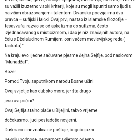
su važili izuzetno visoki kriteriji, koje su mogli ispuniti samo ljudi s
najvišim obrazovanjem i talentom. Divanska poezija ima dva
pravca – sufijski i laički. Ovaj prvi, nastao iz islamske filozofije –
tesavvufa, razvio se od asketizma do sufizma, često
izjednačavanog s misticizmom, i dao je niz značajnih autora, na
čelu s Dželaludinom Rumijem, osnivačem mevlevijskog reda (
tarikata).”
Na kraju evo i jedne sačuvane pjesme šejha Sejfije, pod naslovom
“Munadžat”.
Bože!
Pomoć Tvoju saputnikom narodu Bosne učini
Ovaj svijet je kao duboko more, jer šta drugo
jesu ovi pričini?
Ovaj Sejfija stalno plače u Bijeljini, takvo vrijeme
dočekasmo, ljudi postadoše nevjerni.
Dušmanin i neznalica se poštuje, bogobojazni
nevolju podnose, nemarnost svijetom odavno