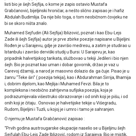
listi bio je šejh Sejfija, o kome je zapis ostavio Mustafa
Grabčanović, bijeljinski hroničar, a nešto slično zapisao je i hafiz
Abdulah Budimlija. Da nije bilo toga, o tom neobičnom čovjeku ne
bi se skoro ništa znalo.
Muhamed Sejfudin (Ali Sejfija) Iblizović, poznat i kao Ebu-Lejs
Zade ili šejh Sejfija) autor je prve zbirke poezije napisane u Bijeljini.
Rođen je u Sarajevu, gdje je završio medresu, a zatim je studirao u
Istanbulu i završio derviški studij u Bursi. U Sarajevu je, kao
pripadnik halvetijskog tarikata, službovao u tekiji Jedileri i bio njen
šejh. Bio je poznat kao uman i dobar govornik, držao je vaz u
Carevoj džamiji, a narod je masovno dolazio da ga čuje. Pisao je u
žanru “Teke širi” ( poezija tekija), kao i Abdurahman Sirrija, Ilhamija
i, dobrim dijelom, kao Mejlija i Muhamed Fevzi. Bila je to
kompleksna i neobično zahtjevna sufijska poezija, koja je
podrazumijevala višestruko obrazovanje i od onih koji je pišu, i od
onih koji je čitaju.. Osnovao je halvetijske tekije u Višegradu,
Rudom, Bijeljini i Tuzli, u kojoj je i umro i tamo je sahranjen.
O njemu je Mustafa Grabčanović zapisao :
“Prvih godina austrougarske okupacije naselio se u Bijeljinu šejh
Sejfulah Ebu-Lejs Zade Iblizović, rodom iz Sarajeva. Bio je mistik,