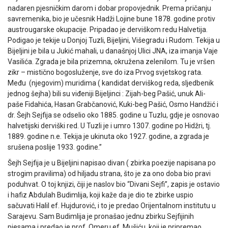
nadaren pjesničkim darom i dobar propovjednik. Prema pričanju
savremenika, bio je učesnik Hadži Lojine bune 1878. godine protiv
austrougarske okupacije. Pripadao je derviškom redu Halvetija.
Podigao je tekije u Donjoj Tuzli, Bijeljini, Višegradu i Rudom. Tekija u
Bijeljini je bila u Jukić mahali, u današnjoj Ulici JNA, iza imanja Vaje
Vasilića. Zgrada je bila prizemna, okružena zelenilom. Tu je vršen
zikr – mistično bogosluženje, sve do iza Prvog svjetskog rata.
Među (njegovim) muridima ( kandidat derviškog reda, sljedbenik
jednog šejha) bili su viđeniji Bijeljinci : Zijah-beg Pašić, unuk Ali-
paše Fidahića, Hasan Grabčanović, Kuki-beg Pašić, Osmo Handžić i
dr. Šejh Sejfija se odselio oko 1885. godine u Tuzlu, gdje je osnovao
halvetijski derviški red. U Tuzli je i umro 1307. godine po Hidžri, tj.
1889. godine n.e. Tekija je ukinuta oko 1927. godine, a zgrada je
srušena poslije 1933. godine.”
Šejh Sejfija je u Bijeljini napisao divan ( zbirka poezije napisana po
strogim pravilima) od hiljadu strana, što je za ono doba bio pravi
poduhvat. O toj knjizi, čiji je naslov bio “Divani Sejfi”, zapis je ostavio
i hafiz Abdulah Budimlija, koji kaže da je dio te zbirke uspio
sačuvati Halil ef. Hujdurović, i to je predao Orijentalnom institutu u
Sarajevu. Sam Budimlija je pronašao jednu zbirku Sejfijinih
pjesama i predao je prof. Omeru ef. Mušiću, koji je pripremao