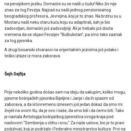
na persijskom jeziku. Domaćini su se našli u čudu! Niko živ nije
znao za tog Fevzija. Najzad su našli jednog penzionisanog
beogradskog profesora, Jevrejina, koji je to znao. Na brzinu su u
Mostaru našli neku staru kuću koju su adaptirali, šah je bio
zadovoljan, domaćini još zadovoljniji. Ali je trebalo još dosta
vremena da se objavi Fevzijev “Bulbulistan”, pa smo tako saznali
za tog pjesnika.
A drugi bosanski stvaraoci na orijentalnim jezicima još polako i
teško izlaze iz mora zaborava.
Šejh Sejfija
Prije nekoliko godina došao sam na ideju da sakupim, koliko mogu,
pjesme bošnjačkih pjesnika Bijeljine i Janje i da ih spasim od
zaborava, a da istovremeno iznesem još jedan dokaz da smo mi
živjeli na ovom tlu, da je ovo i naše, da smo bili i da ćemo biti. Tako
je nastala Antologija bošnjačkog pjesništva ovoga kraja pod
naslovom “Semberija u stihu i srcu.” Za naše uslove, bio je to pravi
poduhvat, koji je podržalo i Federalno ministrarstvo kulture. Prvi na