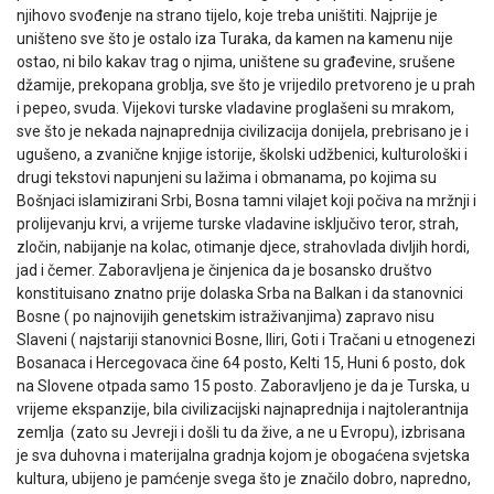
njihovo svođenje na strano tijelo, koje treba uništiti. Najprije je
uništeno sve što je ostalo iza Turaka, da kamen na kamenu nije
ostao, ni bilo kakav trag o njima, uništene su građevine, srušene
džamije, prekopana groblja, sve što je vrijedilo pretvoreno je u prah
i pepeo, svuda. Vijekovi turske vladavine proglašeni su mrakom,
sve što je nekada najnaprednija civilizacija donijela, prebrisano je i
ugušeno, a zvanične knjige istorije, školski udžbenici, kulturološki i
drugi tekstovi napunjeni su lažima i obmanama, po kojima su
Bošnjaci islamizirani Srbi, Bosna tamni vilajet koji počiva na mržnji i
prolijevanju krvi, a vrijeme turske vladavine isključivo teror, strah,
zločin, nabijanje na kolac, otimanje djece, strahovlada divljih hordi,
jad i čemer. Zaboravljena je činjenica da je bosansko društvo
konstituisano znatno prije dolaska Srba na Balkan i da stanovnici
Bosne ( po najnovijih genetskim istraživanjima) zapravo nisu
Slaveni ( najstariji stanovnici Bosne, Iliri, Goti i Tračani u etnogenezi
Bosanaca i Hercegovaca čine 64 posto, Kelti 15, Huni 6 posto, dok
na Slovene otpada samo 15 posto. Zaboravljeno je da je Turska, u
vrijeme ekspanzije, bila civilizacijski najnaprednija i najtolerantnija
zemlja (zato su Jevreji i došli tu da žive, a ne u Evropu), izbrisana
je sva duhovna i materijalna gradnja kojom je obogaćena svjetska
kultura, ubijeno je pamćenje svega što je značilo dobro, napredno,