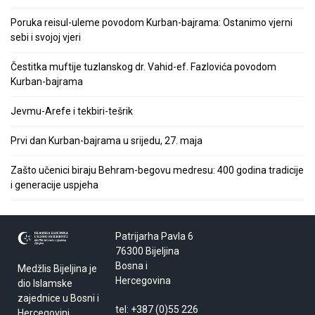
Poruka reisul-uleme povodom Kurban-bajrama: Ostanimo vjerni
sebi i svojoj vjeri
Čestitka muftije tuzlanskog dr. Vahid-ef. Fazlovića povodom
Kurban-bajrama
Jevmu-Arefe i tekbiri-tešrik
Prvi dan Kurban-bajrama u srijedu, 27. maja
Zašto učenici biraju Behram-begovu medresu: 400 godina tradicije
i generacije uspjeha
Patrijarha Pavla 6
76300 Bijeljina
Bosna i
Medžlis Bijeljina je
Hercegovina
dio Islamske
zajednice u Bosni i
tel: +387 (0)55 226
Hercegovini.