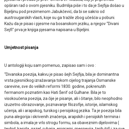
opširan rad o ovom pjesniku. Budmlija piše i to da je Sejfija došao u
Bijeljinu pod prezimenom Jabukčević, da bi se sakrio od
austrougarskih vlasti, koje su ga tražile zbog učešća u pobuni.
Kažu da je pisao i pjesme na bosanskom jeziku, a njegov “Divani
Sejfi” prva je knjiga pjesama napisana u Bijeljini.
Umjetnost pisanja
U antologiji koju sam pomenuo, zapisao sam i ovo :
“Divanska poezija, kakvu je pisao šejh Sejfija, bila je dominantna
vrsta pjesničkog izražavanja tokom cijelog trajanja Osmanske
carevine, sve do velikih reformi 1830. godine, pokrenutih
fermanom poznatim kao Hati Šerif od Gulhane. Bila je to
visokoučena poezija, za čije je pisanje, ali i čitanje, bilo neophodno
izuzetno obrazovanje, poznavanje filozofije, istorije, islamskog
učenja, ali i arapskog, turskog i persijskog jezika. Ta je poezija bila
puna alegorija i skrivenih značenja, arapskih i persijskih termina i
simbola, a imala je vrlo strogu formu, sa obaveznim dijelovima (
tevhid, kasida, gazel, rubaija, epigrami, mesnevija, tarih itd) i za sve