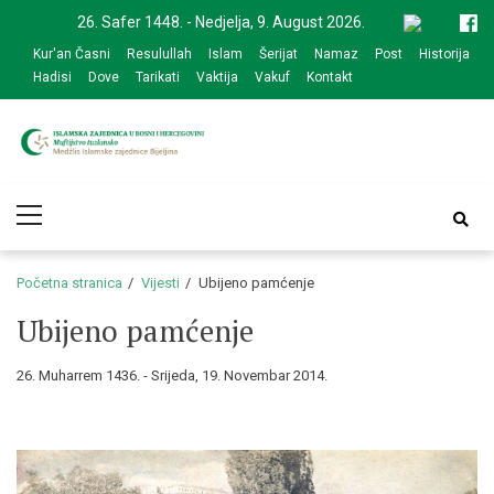
Skip
Skip
26. Safer 1448. - Nedjelja, 9. August 2026.
to
to
Kur'an Časni
Resulullah
Islam
Šerijat
Namaz
Post
Historija
navigation
content
Hadisi
Dove
Tarikati
Vaktija
Vakuf
Kontakt
Medžlis Islamske
Službena web prezentacija
Primary
zajednice Bijeljina
Menu
Početna stranica
Vijesti
Ubijeno pamćenje
Ubijeno pamćenje
26. Muharrem 1436. - Srijeda, 19. Novembar 2014.