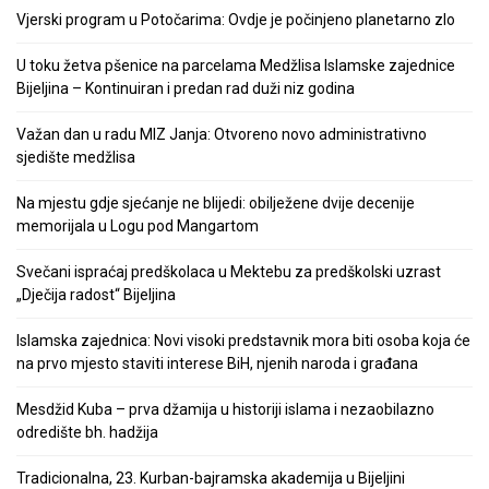
Vjerski program u Potočarima: Ovdje je počinjeno planetarno zlo
U toku žetva pšenice na parcelama Medžlisa Islamske zajednice
Bijeljina – Kontinuiran i predan rad duži niz godina
Važan dan u radu MIZ Janja: Otvoreno novo administrativno
sjedište medžlisa
Na mjestu gdje sjećanje ne blijedi: obilježene dvije decenije
memorijala u Logu pod Mangartom
Svečani ispraćaj predškolaca u Mektebu za predškolski uzrast
„Dječija radost“ Bijeljina
Islamska zajednica: Novi visoki predstavnik mora biti osoba koja će
na prvo mjesto staviti interese BiH, njenih naroda i građana
Mesdžid Kuba – prva džamija u historiji islama i nezaobilazno
odredište bh. hadžija
Tradicionalna, 23. Kurban-bajramska akademija u Bijeljini