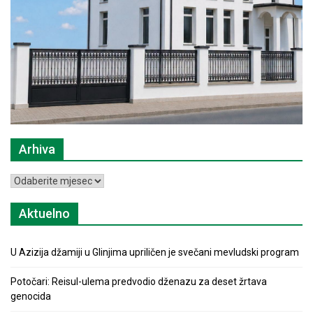
Arhiva
Arhiva
Aktuelno
U Azizija džamiji u Glinjima upriličen je svečani mevludski program
Potočari: Reisul-ulema predvodio dženazu za deset žrtava
genocida