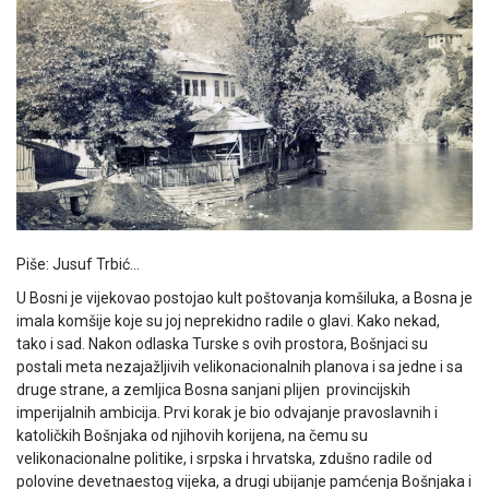
Piše: Jusuf Trbić…
U Bosni je vijekovao postojao kult poštovanja komšiluka, a Bosna je
imala komšije koje su joj neprekidno radile o glavi. Kako nekad,
tako i sad. Nakon odlaska Turske s ovih prostora, Bošnjaci su
postali meta nezajažljivih velikonacionalnih planova i sa jedne i sa
druge strane, a zemljica Bosna sanjani plijen provincijskih
imperijalnih ambicija. Prvi korak je bio odvajanje pravoslavnih i
katoličkih Bošnjaka od njihovih korijena, na čemu su
velikonacionalne politike, i srpska i hrvatska, zdušno radile od
polovine devetnaestog vijeka, a drugi ubijanje pamćenja Bošnjaka i