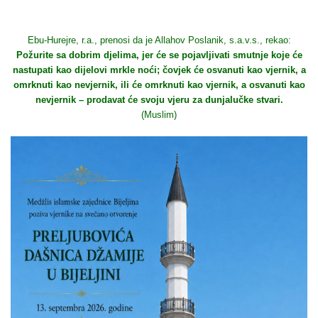
Ebu-Hurejre, r.a., prenosi da je Allahov Poslanik, s.a.v.s., rekao:
Požurite sa dobrim djelima, jer će se pojavljivati smutnje koje će
nastupati kao dijelovi mrkle noći; čovjek će osvanuti kao vjernik, a
omrknuti kao nevjernik, ili će omrknuti kao vjernik, a osvanuti kao
nevjernik – prodavat će svoju vjeru za dunjalučke stvari.
(Muslim)