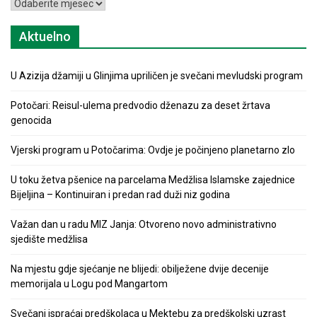
Arhiva
Aktuelno
U Azizija džamiji u Glinjima upriličen je svečani mevludski program
Potočari: Reisul-ulema predvodio dženazu za deset žrtava
genocida
Vjerski program u Potočarima: Ovdje je počinjeno planetarno zlo
U toku žetva pšenice na parcelama Medžlisa Islamske zajednice
Bijeljina – Kontinuiran i predan rad duži niz godina
Važan dan u radu MIZ Janja: Otvoreno novo administrativno
sjedište medžlisa
Na mjestu gdje sjećanje ne blijedi: obilježene dvije decenije
memorijala u Logu pod Mangartom
Svečani ispraćaj predškolaca u Mektebu za predškolski uzrast