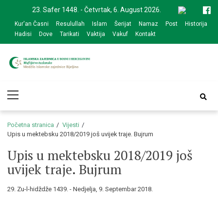
Skip
Skip
23. Safer 1448. - Četvrtak, 6. August 2026.
to
to
Kur'an Časni
Resulullah
Islam
Šerijat
Namaz
Post
Historija
navigation
content
Hadisi
Dove
Tarikati
Vaktija
Vakuf
Kontakt
Medžlis Islamske
Službena web prezentacija
Primary
zajednice Bijeljina
Menu
Početna stranica
Vijesti
Upis u mektebsku 2018/2019 još uvijek traje. Bujrum
Upis u mektebsku 2018/2019 još
uvijek traje. Bujrum
29. Zu-l-hidždže 1439. - Nedjelja, 9. Septembar 2018.