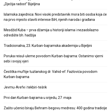
„Dječija radost“ Bijeljina
Islamska zajednica: Novi visoki predstavnik mora biti osoba koja će
na prvo mjesto staviti interese BiH, njenih naroda i građana
Mesdžid Kuba – prva džamija u historiji islama i nezaobilazno
odredište bh. hadžija
Tradicionalna, 23. Kurban-bajramska akademija u Bijeljini
Poruka reisul-uleme povodom Kurban-bajrama: Ostanimo vjerni
sebi i svojoj vjeri
Čestitka muftije tuzlanskog dr. Vahid-ef. Fazlovića povodom
Kurban-bajrama
Jevmu-Arefe i tekbiri-tešrik
Prvi dan Kurban-bajrama u srijedu, 27. maja
Zašto učenici biraju Behram-begovu medresu: 400 godina tradicije