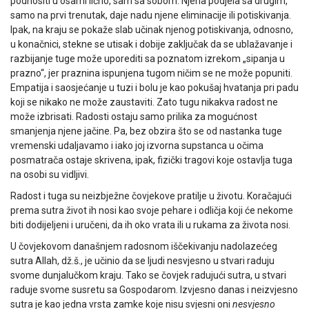
podnositi u osami lično, sam sa sobom. Njena podjela sa drugim,
samo na prvi trenutak, daje nadu njene eliminacije ili potiskivanja.
Ipak, na kraju se pokaže slab učinak njenog potiskivanja, odnosno,
u konačnici, stekne se utisak i dobije zaključak da se ublažavanje i
razbijanje tuge može uporediti sa poznatom izrekom „sipanja u
prazno“, jer praznina ispunjena tugom ničim se ne može popuniti.
Empatija i saosjećanje u tuzi i bolu je kao pokušaj hvatanja pri padu
koji se nikako ne može zaustaviti. Zato tugu nikakva radost ne
može izbrisati. Radosti ostaju samo prilika za mogućnost
smanjenja njene jačine. Pa, bez obzira što se od nastanka tuge
vremenski udaljavamo i iako joj izvorna supstanca u očima
posmatrača ostaje skrivena, ipak, fizički tragovi koje ostavlja tuga
na osobi su vidljivi.
Radost i tuga su neizbježne čovjekove pratilje u životu. Koračajući
prema sutra život ih nosi kao svoje pehare i odličja koji će nekome
biti dodijeljeni i uručeni, da ih oko vrata ili u rukama za života nosi.
U čovjekovom današnjem radosnom iščekivanju nadolazećeg
sutra Allah, dž.š., je učinio da se ljudi nesvjesno u stvari raduju
svome dunjalučkom kraju. Tako se čovjek radujući sutra, u stvari
raduje svome susretu sa Gospodarom. Izvjesno danas i neizvjesno
sutra je kao jedna vrsta zamke koje nisu svjesni oni
nesvjesno