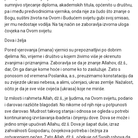
sumnjivo stjecanje diploma, akademskih titula, općenito u društvu,
pa i među predvodnicima vjernika, onda nije za čudo što znanje o
Bogu, suštini života na Ovom i Budućem svijetu gubi svoj smisao,
jer mu nedostaje vodilja. Na taj način se zaboravlja izvorna uloga
čovjeka na Ovom svijetu.
Dova i želja
Pored vjerovanja (imana) vjernici su prepoznatljivi po dobrim
djelima. No, vrijeme i društvo u kojem živimo više je okrenuto
zvanjima i priznanjima. Zaboravlja se da je znanje Allahov, dž.š.,
dar, On ga daruje kome hoće i onome ko to zaslužuje. Zato s
ponosom od vremena Poslanika, a.s., preuzimamo konstataciju da
su zvijezde ukrasi nebesa, a alimi, učenjaci, ukras zemlje. Nažalost,
očito je da je sve više cvijeća (ukrasa) koje ne miriše.
Iz milosti i rahmeta Allah, dž.š., je ljudima, na Ovom svijetu, podario
i darovao različite blagodati. No nikome od njih nije u potpunosti
sve darovao. Mudrost takvog stanja i odnosa se ogleda u potrebi
kontinuiranog izvršavanja ibadeta i činjenju dove. Dova se može i
jedino smije upućivati Allahu, dž.š. Dova je šapat duše, izraz
zahvalnosti Gospodaru, čovjekova potreba i čežnja za
ostvarenjem nečeg. Zato Allah, dž.š., očekuje od Svojih robova da