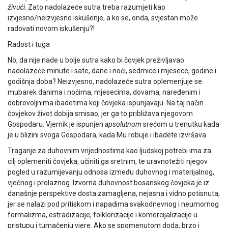
živući
. Zato nadolazeće sutra treba razumjeti kao
izvjesno/neizvjesno iskušenje, a ko se, onda, svjestan može
radovati novom iskušenju?!
Radost i tuga
No, da nije nade u bolje sutra kako bi čovjek preživljavao
nadolazeće minute i sate, dane i noći, sedmice i mjesece, godine i
godišnja doba? Neizvjesno, nadolazeće sutra oplemenjuje se
mubarek danima i noćima, mjesecima, dovama, naređenim i
dobrovoljnima ibadetima koji čovjeka ispunjavaju. Na taj način
čovjekov život dobija smisao, jer ga to približava njegovom
Gospodaru. Vjernik je ispunjen
apsolutnom
srećom u trenutku kada
je u blizini svoga Gospodara, kada Mu robuje i ibadete izvršava.
Traganje za duhovnim vrijednostima kao ljudskoj potrebi ima za
cilj oplemeniti čovjeka, učiniti ga sretnim, te uravnotežiti njegov
pogled u razumijevanju odnosa između duhovnog i materijalnog,
vječnog i prolaznog. Izvorna duhovnost bosanskog čovjeka je iz
današnje perspektive dosta zamagljena, nejasna i vidno potisnuta,
jer se nalazi pod pritiskom i napadima svakodnevnog i neumornog
formalizma, estradizacije, folklorizacije i komercijalizacije u
pristupu i tumačenju vjere. Ako se spomenutom doda, brzo i