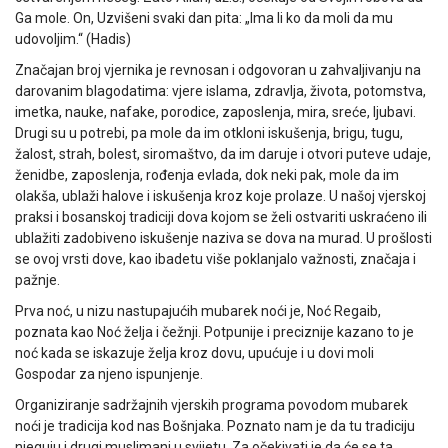
Ga mole. On, Uzvišeni svaki dan pita: „Ima li ko da moli da mu
udovoljim.“ (Hadis)
Značajan broj vjernika je revnosan i odgovoran u zahvaljivanju na
darovanim blagodatima: vjere islama, zdravlja, života, potomstva,
imetka, nauke, nafake, porodice, zaposlenja, mira, sreće, ljubavi.
Drugi su u potrebi, pa mole da im otkloni iskušenja, brigu, tugu,
žalost, strah, bolest, siromaštvo, da im daruje i otvori puteve udaje,
ženidbe, zaposlenja, rođenja evlada, dok neki pak, mole da im
olakša, ublaži halove i iskušenja kroz koje prolaze. U našoj vjerskoj
praksi i bosanskoj tradiciji dova kojom se želi ostvariti uskraćeno ili
ublažiti zadobiveno iskušenje naziva se dova na murad. U prošlosti
se ovoj vrsti dove, kao ibadetu više poklanjalo važnosti, značaja i
pažnje.
Prva noć, u nizu nastupajućih mubarek noći je, Noć Regaib,
poznata kao Noć želja i čežnji. Potpunije i preciznije kazano to je
noć kada se iskazuje želja kroz dovu, upućuje i u dovi moli
Gospodar za njeno ispunjenje.
Organiziranje sadržajnih vjerskih programa povodom mubarek
noći je tradicija kod nas Bošnjaka. Poznato nam je da tu tradiciju
njeguju i drugi muslimani u svijetu. Za očekivati je da će se ta