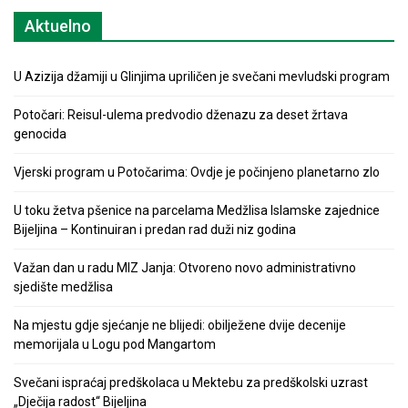
Aktuelno
U Azizija džamiji u Glinjima upriličen je svečani mevludski program
Potočari: Reisul-ulema predvodio dženazu za deset žrtava
genocida
Vjerski program u Potočarima: Ovdje je počinjeno planetarno zlo
U toku žetva pšenice na parcelama Medžlisa Islamske zajednice
Bijeljina – Kontinuiran i predan rad duži niz godina
Važan dan u radu MIZ Janja: Otvoreno novo administrativno
sjedište medžlisa
Na mjestu gdje sjećanje ne blijedi: obilježene dvije decenije
memorijala u Logu pod Mangartom
Svečani ispraćaj predškolaca u Mektebu za predškolski uzrast
„Dječija radost“ Bijeljina