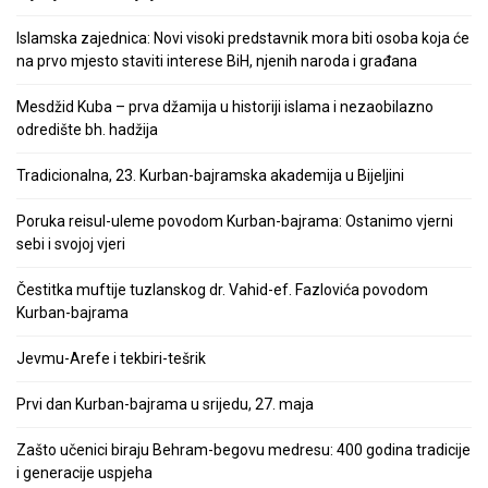
Islamska zajednica: Novi visoki predstavnik mora biti osoba koja će
na prvo mjesto staviti interese BiH, njenih naroda i građana
Mesdžid Kuba – prva džamija u historiji islama i nezaobilazno
odredište bh. hadžija
Tradicionalna, 23. Kurban-bajramska akademija u Bijeljini
Poruka reisul-uleme povodom Kurban-bajrama: Ostanimo vjerni
sebi i svojoj vjeri
Čestitka muftije tuzlanskog dr. Vahid-ef. Fazlovića povodom
Kurban-bajrama
Jevmu-Arefe i tekbiri-tešrik
Prvi dan Kurban-bajrama u srijedu, 27. maja
Zašto učenici biraju Behram-begovu medresu: 400 godina tradicije
i generacije uspjeha