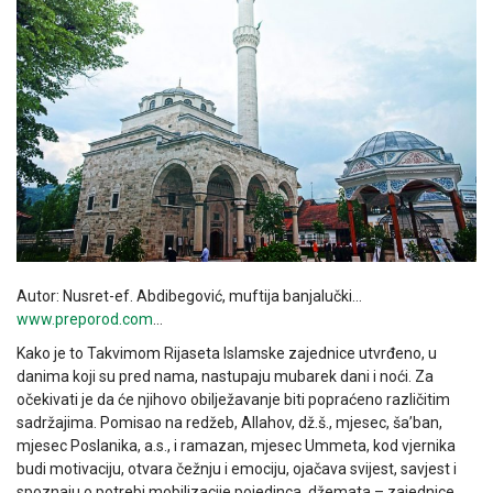
Autor: Nusret-ef. Abdibegović, muftija banjalučki…
www.preporod.com
…
Kako je to Takvimom Rijaseta Islamske zajednice utvrđeno, u
danima koji su pred nama, nastupaju mubarek dani i noći. Za
očekivati je da će njihovo obilježavanje biti popraćeno različitim
sadržajima. Pomisao na redžeb, Allahov, dž.š., mjesec, ša’ban,
mjesec Poslanika, a.s., i ramazan, mjesec Ummeta, kod vjernika
budi motivaciju, otvara čežnju i emociju, ojačava svijest, savjest i
spoznaju o potrebi mobilizacije pojedinca, džemata – zajednice