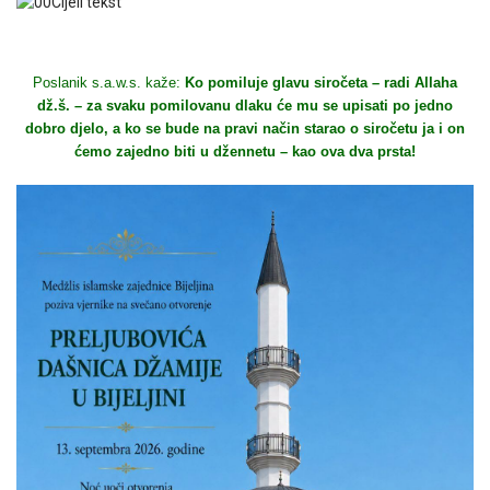
Poslanik s.a.w.s. kaže:
Ko pomiluje glavu siročeta – radi Allaha
dž.š. – za svaku pomilovanu dlaku će mu se upisati po jedno
dobro djelo, a ko se bude na pravi način starao o siročetu ja i on
ćemo zajedno biti u džennetu – kao ova dva prsta!