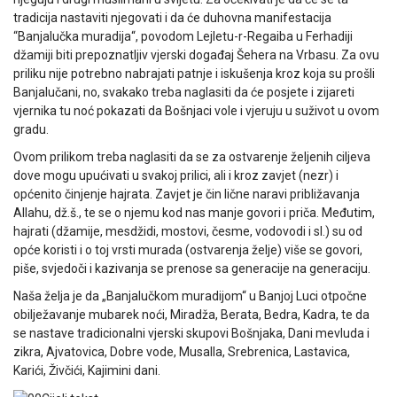
tradicija nastaviti njegovati i da će duhovna manifestacija
“Banjalučka muradija“, povodom Lejletu-r-Regaiba u Ferhadiji
džamiji biti prepoznatljiv vjerski događaj Šehera na Vrbasu. Za ovu
priliku nije potrebno nabrajati patnje i iskušenja kroz koja su prošli
Banjalučani, no, svakako treba naglasiti da će posjete i zijareti
vjernika tu noć pokazati da Bošnjaci vole i vjeruju u suživot u ovom
gradu.
Ovom prilikom treba naglasiti da se za ostvarenje željenih ciljeva
dove mogu upućivati u svakoj prilici, ali i kroz zavjet (nezr) i
općenito činjenje hajrata. Zavjet je čin lične naravi približavanja
Allahu, dž.š., te se o njemu kod nas manje govori i priča. Međutim,
hajrati (džamije, mesdžidi, mostovi, česme, vodovodi i sl.) su od
opće koristi i o toj vrsti murada (ostvarenja želje) više se govori,
piše, svjedoči i kazivanja se prenose sa generacije na generaciju.
Naša želja je da „Banjalučkom muradijom“ u Banjoj Luci otpočne
obilježavanje mubarek noći, Miradža, Berata, Bedra, Kadra, te da
se nastave tradicionalni vjerski skupovi Bošnjaka, Dani mevluda i
zikra, Ajvatovica, Dobre vode, Musalla, Srebrenica, Lastavica,
Karići, Živčići, Kajimini dani.