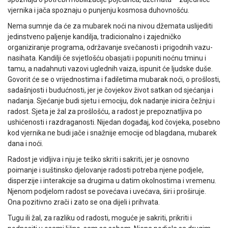
vjernika i jača spoznaju o punjenju kosmosa duhovnošću.
Nema sumnje da će za mubarek noći na nivou džemata uslijediti
jedinstveno paljenje kandilja, tradicionalno i zajedničko
organiziranje programa, održavanje svečanosti i prigodnih vazu-
nasihata. Kandilji će svjetlošću obasjati i popuniti noćnu tminu i
tamu, a nadahnuti vazovi uglednih vaiza, ispunit će ljudske duše.
Govorit će se o vrijednostima i fadiletima mubarak noći, o prošlosti,
sadašnjosti i budućnosti, jer je čovjekov život satkan od sjećanja i
nadanja. Sjećanje budi sjetu i emociju, dok nadanje inicira čežnju i
radost. Sjeta je žal za prošlošću, a radost je prepoznatljiva po
ushićenosti i razdraganosti. Nijedan događaj, kod čovjeka, posebno
kod vjernika ne budi jače i snažnije emocije od blagdana, mubarek
dana i noći.
Radost je vidljiva i nju je teško skriti i sakriti, jer je osnovno
poimanje i suštinsko djelovanje radosti potreba njene podjele,
disperzije i interakcije sa drugima u datim okolnostima i vremenu.
Njenom podjelom radost se povećava i uvećava, širi i proširuje.
Ona pozitivno zrači i zato se ona dijeli i prihvata.
Tugu ili žal, za razliku od radosti, moguće je sakriti, prikriti i