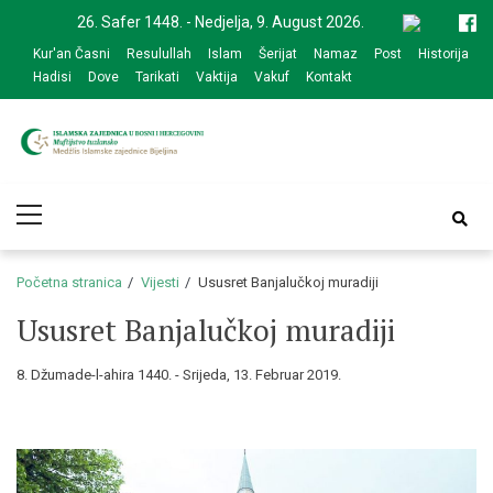
Skip
Skip
26. Safer 1448. - Nedjelja, 9. August 2026.
to
to
Kur'an Časni
Resulullah
Islam
Šerijat
Namaz
Post
Historija
navigation
content
Hadisi
Dove
Tarikati
Vaktija
Vakuf
Kontakt
Medžlis Islamske
Službena web prezentacija
Primary
zajednice Bijeljina
Menu
Početna stranica
Vijesti
Ususret Banjalučkoj muradiji
Ususret Banjalučkoj muradiji
8. Džumade-l-ahira 1440. - Srijeda, 13. Februar 2019.