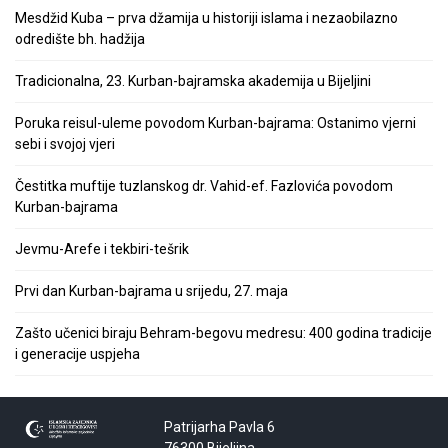
Mesdžid Kuba – prva džamija u historiji islama i nezaobilazno
odredište bh. hadžija
Tradicionalna, 23. Kurban-bajramska akademija u Bijeljini
Poruka reisul-uleme povodom Kurban-bajrama: Ostanimo vjerni
sebi i svojoj vjeri
Čestitka muftije tuzlanskog dr. Vahid-ef. Fazlovića povodom
Kurban-bajrama
Jevmu-Arefe i tekbiri-tešrik
Prvi dan Kurban-bajrama u srijedu, 27. maja
Zašto učenici biraju Behram-begovu medresu: 400 godina tradicije
i generacije uspjeha
Patrijarha Pavla 6