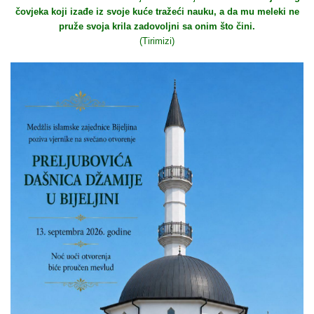
čovjeka koji izađe iz svoje kuće tražeći nauku, a da mu meleki ne
pruže svoja krila zadovoljni sa onim što čini.
(Tirimizi)