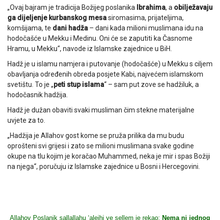
„Ovaj bajram je tradicija Božijeg poslanika
Ibrahima
, a
obilježavaju
ga dijeljenje kurbanskog mesa
siromasima, prijateljima,
komšijama, te
dani hadža
– dani kada milioni muslimana idu na
hodočašće u Mekku i Medinu. Oni će se zaputiti ka Časnome
Hramu, u Mekku“, navode iz Islamske zajednice u BiH.
Hadž je u islamu namjera i putovanje (hodočašće) u Mekku s ciljem
obavljanja određenih obreda posjete Kabi, najvećem islamskom
svetištu. To je „
peti stup islama
“ – sam put zove se hadžiluk, a
hodočasnik hadžija.
Hadž je dužan obaviti svaki musliman čim stekne materijalne
uvjete za to.
„Hadžija je Allahov gost kome se pruža prilika da mu budu
oprošteni svi grijesi i zato se milioni muslimana svake godine
okupe na tlu kojim je koračao Muhammed, neka je mir i spas Božiji
na njega“, poručuju iz Islamske zajednice u Bosni i Hercegovini.
Allahov Poslanik sallallahu ‘alejhi ve sellem je rekao:
Nema ni jednog