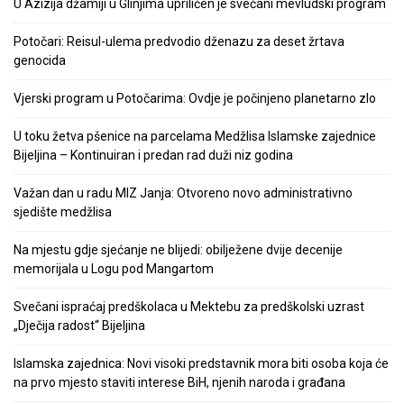
U Azizija džamiji u Glinjima upriličen je svečani mevludski program
Potočari: Reisul-ulema predvodio dženazu za deset žrtava
genocida
Vjerski program u Potočarima: Ovdje je počinjeno planetarno zlo
U toku žetva pšenice na parcelama Medžlisa Islamske zajednice
Bijeljina – Kontinuiran i predan rad duži niz godina
Važan dan u radu MIZ Janja: Otvoreno novo administrativno
sjedište medžlisa
Na mjestu gdje sjećanje ne blijedi: obilježene dvije decenije
memorijala u Logu pod Mangartom
Svečani ispraćaj predškolaca u Mektebu za predškolski uzrast
„Dječija radost“ Bijeljina
Islamska zajednica: Novi visoki predstavnik mora biti osoba koja će
na prvo mjesto staviti interese BiH, njenih naroda i građana