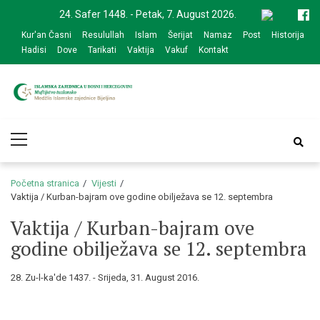
Skip
Skip
24. Safer 1448. - Petak, 7. August 2026.
to
to
Kur'an Časni
Resulullah
Islam
Šerijat
Namaz
Post
Historija
navigation
content
Hadisi
Dove
Tarikati
Vaktija
Vakuf
Kontakt
Medžlis Islamske
Službena web prezentacija
Primary
zajednice Bijeljina
Menu
Početna stranica
Vijesti
Vaktija / Kurban-bajram ove godine obilježava se 12. septembra
Vaktija / Kurban-bajram ove
godine obilježava se 12. septembra
28. Zu-l-ka'de 1437. - Srijeda, 31. August 2016.