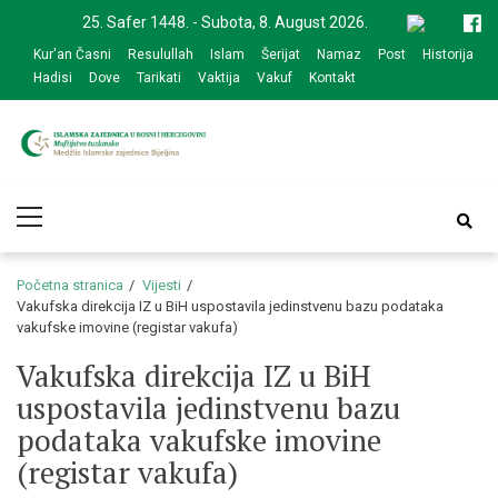
Skip
Skip
25. Safer 1448. - Subota, 8. August 2026.
to
to
Kur'an Časni
Resulullah
Islam
Šerijat
Namaz
Post
Historija
navigation
content
Hadisi
Dove
Tarikati
Vaktija
Vakuf
Kontakt
Medžlis Islamske
Službena web prezentacija
Primary
zajednice Bijeljina
Menu
Početna stranica
Vijesti
Vakufska direkcija IZ u BiH uspostavila jedinstvenu bazu podataka
vakufske imovine (registar vakufa)
Vakufska direkcija IZ u BiH
uspostavila jedinstvenu bazu
podataka vakufske imovine
(registar vakufa)