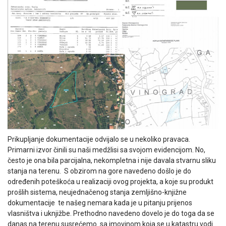
Prikupljanje dokumentacije odvijalo se u nekoliko pravaca.
Primarni izvor činili su naši medžlisi sa svojom evidencijom. No,
često je ona bila parcijalna, nekompletna i nije davala stvarnu sliku
stanja na terenu. S obzirom na gore navedeno došlo je do
određenih poteškoća u realizaciji ovog projekta, a koje su produkt
prošlih sistema, neujednačenog stanja zemljišno-knjižne
dokumentacije te našeg nemara kada je u pitanju prijenos
vlasništva i uknjižbe. Prethodno navedeno dovelo je do toga da se
danas na terenu susrećemo sa imovinom koja se u katastru vodi