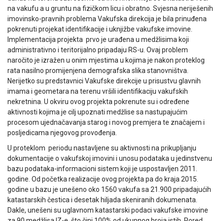
na vakufu a u gruntu na fizičkom licu i obratno. Svjesna neriješenih
imovinsko-pravnih problema Vakufska direkcija je bila prinuđena
pokrenuti projekat identifikacije i uknjižbe vakufske imovine.
Implementacija projekta prvo je urađena u medžlisima koji
administrativno i teritorijalno pripadaju RS-u. Ovaj problem
naročito je izražen u onim mjestima u kojima je nakon proteklog
rata nasilno promijenjena demografska slika stanovništva.
Nerijetko su predstavnici Vakufske direkcije u prisustvu glavnih
imama i geometara na terenu vršili identifikaciju vakufskih
nekretnina. U okviru ovog projekta pokrenute su i određene
aktivnosti kojima je cilj upoznati medžlise sa nastupajućim
procesom ujednačavanja starog i novog premjera te značajem i
posljedicama njegovog provođenja.
U proteklom periodu nastavljene su aktivnosti na prikupljanju
dokumentacije o vakufskoj imovini i unosu podataka u jedinstvenu
bazu podataka-informacioni sistem koji je uspostavljen 2011.
godine. Od početka realizacije ovog projekta pa do kraja 2015.
godine u bazu je unešeno oko 1560 vakufa sa 21.900 pripadajućih
katastarskih čestica i desetak hiljada skeniranih dokumenata.
Dakle, unešeni su uglavnom katastarski podaci vakufske imovine
za 90 medžlisa IZ-e, što čini 100% od ukupnog broja istih. Pored