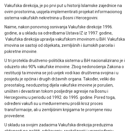
Vakufska direkcija, je po prvi put u historiji Islamske zajednice na
ovim prostorima, uspjela implementirati projekat informacionog
sistema vakufskih nekretnina u Bosni i Hercegovini.
Naime, nakon ponovnog osnivanja Vakufske direkcije 1996.
godine, a u skladu sa odredbama Ustava IZ iz 1997. godine,
Vakufska direkcija upravlja vakufskom imovinom u BiH. Vakufska
imovina se sastoji od objekata, zemljišnih i šumskih parcela i
pokretne imovine.
U tri protekla društveno-politička sistema u BiH nacionalizirano je i
oduzeto oko 90% vakufske imovine. Zbog nedonošenja Zakona o
restituciji ta imovina se još uvijek vodi kao društvena svojina i u
posjedu je općina i drugih državnih organa. Također, veliki dio
preostalog, neoduzetog dijela vakufske imovine je porušen,
uništen i devastiran tokom posljednje agresije na Bosnu i
Hercegovinu u periodu od 1992. do 1995. godine. Pored toga,
određeni vakufi su u međuvremenu prošli kroz proces
transformacije, ali u zemljišnim knjigama te promjene nisu
provedene.
U skladu sa svojim zadacima Vakufska direkcija preduzima