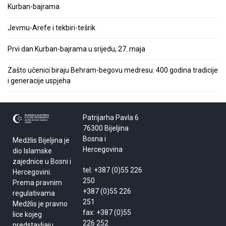
Kurban-bajrama
Jevmu-Arefe i tekbiri-tešrik
Prvi dan Kurban-bajrama u srijedu, 27. maja
Zašto učenici biraju Behram-begovu medresu: 400 godina tradicije
i generacije uspjeha
Patrijarha Pavla 6
76300 Bijeljina
Bosna i
Medžlis Bijeljina je
Hercegovina
dio Islamske
zajednice u Bosni i
tel: +387 (0)55 226
Hercegovini.
250
Prema pravnim
+387 (0)55 226
regulativama
251
Medžlis je pravno
fax: +387 (0)55
lice kojeg
226 252
predstavljaju