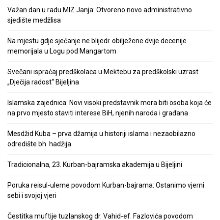
Važan dan u radu MIZ Janja: Otvoreno novo administrativno
sjedište medžlisa
Na mjestu gdje sjećanje ne blijedi: obilježene dvije decenije
memorijala u Logu pod Mangartom
Svečani ispraćaj predškolaca u Mektebu za predškolski uzrast
„Dječija radost“ Bijeljina
Islamska zajednica: Novi visoki predstavnik mora biti osoba koja će
na prvo mjesto staviti interese BiH, njenih naroda i građana
Mesdžid Kuba – prva džamija u historiji islama i nezaobilazno
odredište bh. hadžija
Tradicionalna, 23. Kurban-bajramska akademija u Bijeljini
Poruka reisul-uleme povodom Kurban-bajrama: Ostanimo vjerni
sebi i svojoj vjeri
Čestitka muftije tuzlanskog dr. Vahid-ef. Fazlovića povodom