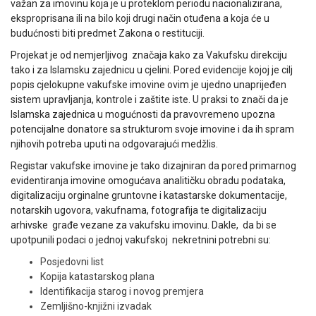
važan za imovinu koja je u proteklom periodu nacionalizirana,
eksproprisana ili na bilo koji drugi način otuđena a koja će u
budućnosti biti predmet Zakona o restituciji.
Projekat je od nemjerljivog značaja kako za Vakufsku direkciju
tako i za Islamsku zajednicu u cjelini. Pored evidencije kojoj je cilj
popis cjelokupne vakufske imovine ovim je ujedno unaprijeđen
sistem upravljanja, kontrole i zaštite iste. U praksi to znači da je
Islamska zajednica u mogućnosti da pravovremeno upozna
potencijalne donatore sa strukturom svoje imovine i da ih spram
njihovih potreba uputi na odgovarajući medžlis.
Registar vakufske imovine je tako dizajniran da pored primarnog
evidentiranja imovine omogućava analitičku obradu podataka,
digitalizaciju orginalne gruntovne i katastarske dokumentacije,
notarskih ugovora, vakufnama, fotografija te digitalizaciju
arhivske građe vezane za vakufsku imovinu. Dakle, da bi se
upotpunili podaci o jednoj vakufskoj nekretnini potrebni su:
Posjedovni list
Kopija katastarskog plana
Identifikacija starog i novog premjera
Zemljišno-knjižni izvadak