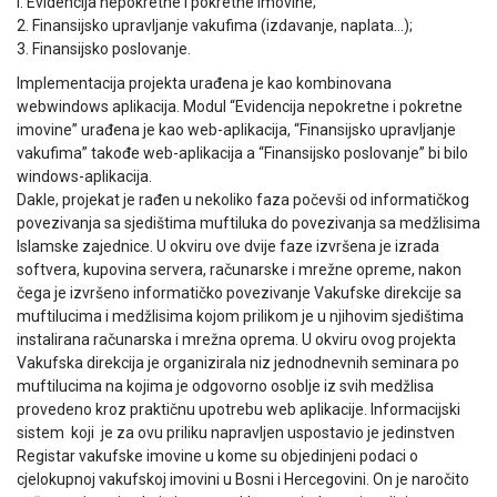
l. Evidencija nepokretne i pokretne imovine;
2. Finansijsko upravljanje vakufima (izdavanje, naplata…);
3. Finansijsko poslovanje.
Implementacija projekta urađena je kao kombinovana
webwindows aplikacija. Modul “Evidencija nepokretne i pokretne
imovine” urađena je kao web-aplikacija, “Finansijsko upravljanje
vakufima” takođe web-aplikacija a “Finansijsko poslovanje” bi bilo
windows-aplikacija.
Dakle, projekat je rađen u nekoliko faza počevši od informatičkog
povezivanja sa sjedištima muftiluka do povezivanja sa medžlisima
Islamske zajednice. U okviru ove dvije faze izvršena je izrada
softvera, kupovina servera, računarske i mrežne opreme, nakon
čega je izvršeno informatičko povezivanje Vakufske direkcije sa
muftilucima i medžlisima kojom prilikom je u njihovim sjedištima
instalirana računarska i mrežna oprema. U okviru ovog projekta
Vakufska direkcija je organizirala niz jednodnevnih seminara po
muftilucima na kojima je odgovorno osoblje iz svih medžlisa
provedeno kroz praktičnu upotrebu web aplikacije. Informacijski
sistem koji je za ovu priliku napravljen uspostavio je jedinstven
Registar vakufske imovine u kome su objedinjeni podaci o
cjelokupnoj vakufskoj imovini u Bosni i Hercegovini. On je naročito