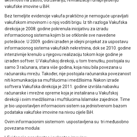
aktivnosti na zaštiti, održavanju, revitalizaciji i unaprijeđenju
vakufske imovine u BiH.
Bez temeljite evidencije vakufa praktično je nemoguće upravljati
vakufskom imovinom i o njoj voditi brigu. Iz tih razloga Vakufska
direkcija je 2008. godine pokrenula inicijativu za izradu
informacionog sistema kojim bi se otklonile sve navedene
poteškoće. U 2009. godini izrađen je idejni projekat za uspostavu
informacionog sistema vakufskih nekretnina, dok se 2010. godine
intenzivnije krenulo u njegovu realizaciju tokom koje godine je
izrađen softver. U Vakufskoj direkciji, u tom trenutku, postojala su
samo 3 računara, stara više godina, koja nisu bila povezana u
računarsku mrežu. Također, nije postojala računarska povezanost
niti komunikacija sa muftilucima i medžlisima. Nakon izrade
softvera Vakufska direkcija je 2011. godine izvršila nabavku
računarske i mrežne opreme koja je instalirana u Vakufskoj
direkciji i svim medžlisima i muftilucima Islamske zajednice. Time
je bio uspostavljen informacioni sistem sa jednistvenom bazom
podataka vakufske imovine na nivou cijele BiH.
Ovim informacionim sistemom uspostavljena su tri međusobno
povezana modula: