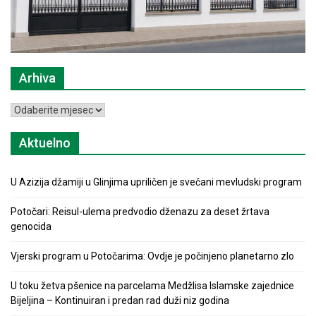
Arhiva
Arhiva
Aktuelno
U Azizija džamiji u Glinjima upriličen je svečani mevludski program
Potočari: Reisul-ulema predvodio dženazu za deset žrtava
genocida
Vjerski program u Potočarima: Ovdje je počinjeno planetarno zlo
U toku žetva pšenice na parcelama Medžlisa Islamske zajednice
Bijeljina – Kontinuiran i predan rad duži niz godina