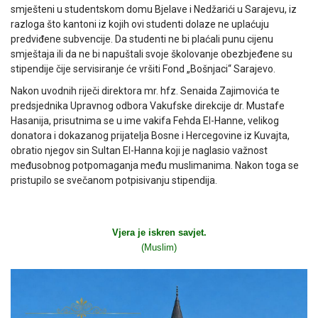
smješteni u studentskom domu Bjelave i Nedžarići u Sarajevu, iz
razloga što kantoni iz kojih ovi studenti dolaze ne uplaćuju
predviđene subvencije. Da studenti ne bi plaćali punu cijenu
smještaja ili da ne bi napuštali svoje školovanje obezbjeđene su
stipendije čije servisiranje će vršiti Fond „Bošnjaci“ Sarajevo.
Nakon uvodnih riječi direktora mr. hfz. Senaida Zajimovića te
predsjednika Upravnog odbora Vakufske direkcije dr. Mustafe
Hasanija, prisutnima se u ime vakifa Fehda El-Hanne, velikog
donatora i dokazanog prijatelja Bosne i Hercegovine iz Kuvajta,
obratio njegov sin Sultan El-Hanna koji je naglasio važnost
međusobnog potpomaganja među muslimanima. Nakon toga se
pristupilo se svečanom potpisivanju stipendija.
Vjera je iskren savjet.
(Muslim)