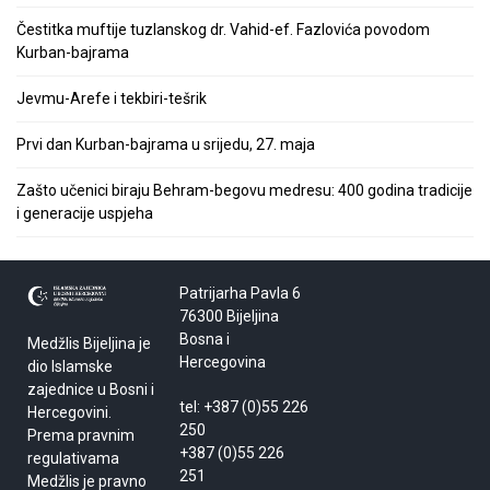
Čestitka muftije tuzlanskog dr. Vahid-ef. Fazlovića povodom
Kurban-bajrama
Jevmu-Arefe i tekbiri-tešrik
Prvi dan Kurban-bajrama u srijedu, 27. maja
Zašto učenici biraju Behram-begovu medresu: 400 godina tradicije
i generacije uspjeha
Patrijarha Pavla 6
76300 Bijeljina
Bosna i
Medžlis Bijeljina je
Hercegovina
dio Islamske
zajednice u Bosni i
tel: +387 (0)55 226
Hercegovini.
250
Prema pravnim
+387 (0)55 226
regulativama
251
Medžlis je pravno