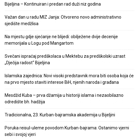
Bijeljina – Kontinuiran i predan rad duži niz godina
Važan dan u radu MIZ Janja: Otvoreno novo administrativno
sjedište medžlisa
Na mjestu gdje sjećanje ne blijedi: obilježene dvije decenije
memorijala u Logu pod Mangartom
Svečani ispraćaj predškolaca u Mektebu za predškolski uzrast
„Dječija radost“ Bijeljina
Islamska zajednica: Novi visoki predstavnik mora biti osoba koja će
na prvo mjesto staviti interese BiH, njenih naroda i građana
Mesdžid Kuba – prva džamija u historiji islama i nezaobilazno
odredište bh. hadžija
Tradicionalna, 23. Kurban-bajramska akademija u Bijeljini
Poruka reisul-uleme povodom Kurban-bajrama: Ostanimo vjerni
sebi i svojoj vjeri