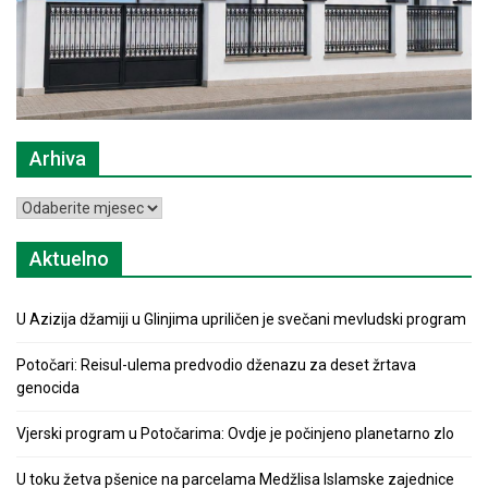
Arhiva
Arhiva
Aktuelno
U Azizija džamiji u Glinjima upriličen je svečani mevludski program
Potočari: Reisul-ulema predvodio dženazu za deset žrtava
genocida
Vjerski program u Potočarima: Ovdje je počinjeno planetarno zlo
U toku žetva pšenice na parcelama Medžlisa Islamske zajednice