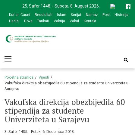
Skip
Skip
25. Safer 1448. - Subota, 8. August 2026.
to
to
Kur'an Časni
Resulullah
Islam
Šerijat
Namaz
Post
Historija
navigation
content
Hadisi
Dove
Tarikati
Vaktija
Vakuf
Kontakt
Medžlis Islamske
Službena web prezentacija
Primary
zajednice Bijeljina
Menu
Početna stranica
Vijesti
Vakufska direkcija obezbijedila 60 stipendija za studente Univerziteta u
Sarajevu
Vakufska direkcija obezbijedila 60
stipendija za studente
Univerziteta u Sarajevu
3. Safer 1435. - Petak, 6. Decembar 2013.