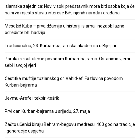
Islamska zajednica: Novi visoki predstavnik mora biti osoba koja će
na prvo mjesto staviti interese BiH, njenih naroda i građana
Mesdžid Kuba – prva džamija u historiji islama i nezaobilazno
odredište bh. hadžija
Tradicionalna, 23. Kurban-bajramska akademija u Bijeljini
Poruka reisul-uleme povodom Kurban-bajrama: Ostanimo vjerni
sebi i svojoj vjeri
Čestitka muftije tuzlanskog dr. Vahid-ef. Fazlovića povodom
Kurban-bajrama
Jevmu-Arefe i tekbiri-tešrik
Prvi dan Kurban-bajrama u srijedu, 27. maja
Zašto učenici biraju Behram-begovu medresu: 400 godina tradicije
i generacije uspjeha