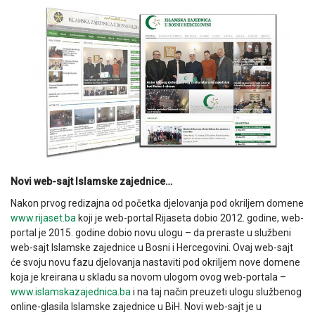
Novi web-sajt Islamske zajednice…
Nakon prvog redizajna od početka djelovanja pod okriljem domene
www.rijaset.ba
koji je web-portal Rijaseta dobio 2012. godine, web-
portal je 2015. godine dobio novu ulogu – da preraste u službeni
web-sajt Islamske zajednice u Bosni i Hercegovini. Ovaj web-sajt
će svoju novu fazu djelovanja nastaviti pod okriljem nove domene
koja je kreirana u skladu sa novom ulogom ovog web-portala –
www.islamskazajednica.ba
i na taj način preuzeti ulogu službenog
online-glasila Islamske zajednice u BiH. Novi web-sajt je u