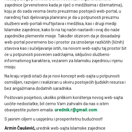
zajednice (prvenstveno kada je riječ o medžlisima i džematima),
koju je do sada veoma često preuzimao postojeći web-portal, u
narednoj fazi djelovanja planirano je da u potpunosti preuzmu
službeni web-portali muftijstava i medžlisa, kao i drugi mediji
Islamske zajednice, kako bi na taj način nastavili i ovaj dio naše
zajedničke plemenite misije. Također obzirom da je dosadašnji
web-portal povremeno bio i prostor za iznošenje različitih (ličnih)
stavova kao i sučeljavanje istih, na novom web-sajtu taj prostor bit
će u potpunosti posvećen sadržajima, isključivo službeno-
informativnog karaktera, vezanim za Islamsku zajednicu i njenu
misiju.
Na kraju vrijedi istači da je novi koncept web-sajta u potpunosti
osmišljen, razvijen i realiziran u okviru postojećih ljudskih resursa i
bez angažmana dodatnih saradnika.
Poštovani posjetioci, ukoliko prilikom korištenja novog web-sajta
uočite nedostatke, bit ćemo Vam zahvalni da nas o istim
obavijestite putem emaila:
urednik.r@gmail.com
S jasnim ciljem u uspješnu i prosperitetnu budućnost!
Armin Čaušević,
urednik web-sajta Islamske zajednice