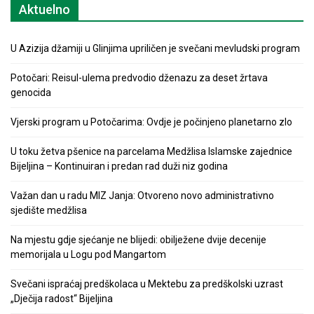
Aktuelno
U Azizija džamiji u Glinjima upriličen je svečani mevludski program
Potočari: Reisul-ulema predvodio dženazu za deset žrtava
genocida
Vjerski program u Potočarima: Ovdje je počinjeno planetarno zlo
U toku žetva pšenice na parcelama Medžlisa Islamske zajednice
Bijeljina – Kontinuiran i predan rad duži niz godina
Važan dan u radu MIZ Janja: Otvoreno novo administrativno
sjedište medžlisa
Na mjestu gdje sjećanje ne blijedi: obilježene dvije decenije
memorijala u Logu pod Mangartom
Svečani ispraćaj predškolaca u Mektebu za predškolski uzrast
„Dječija radost“ Bijeljina