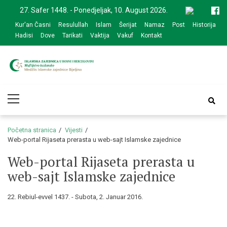
Skip
Skip
27. Safer 1448. - Ponedjeljak, 10. August 2026.
to
to
Kur'an Časni
Resulullah
Islam
Šerijat
Namaz
Post
Historija
navigation
content
Hadisi
Dove
Tarikati
Vaktija
Vakuf
Kontakt
Medžlis Islamske
Službena web prezentacija
Primary
zajednice Bijeljina
Menu
Početna stranica
Vijesti
Web-portal Rijaseta prerasta u web-sajt Islamske zajednice
Web-portal Rijaseta prerasta u
web-sajt Islamske zajednice
22. Rebiul-evvel 1437. - Subota, 2. Januar 2016.