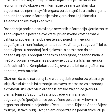
Kroz izradu novog koncepta web-sajta ideja je bila da se na
jednom mjestu okupe sve informacije vezane za Islamsku
zajednicu, od njenih najviših organa pa do najnižih, a u isto vrijeme
ponude i servisne informacije svim vjernicima koji Islamsku
zajednicu doživljavaju kao svoju.
Dosadašnja praksa dostavljanja servisnih informacija vjernicima te
zadovoljavanja potreba ove vrste, prvenstveno kroz namasku
vaktiju, pravovremena obavještenja o pojedinim vjerskim
događajima i manifestacijama te rubriku „Pitanja i odgovori“, bit će
nastavljena i u narednoj fazi djelovaja, s namjerom da se
dosadašnji opus obogati dodatnim sadržajima, posebno kada je
riječ o propisima vezanim za osnovne postulate Islama, vjerske
dužnosti i slično. Kompletan sadržaj ove vrste bit će smješten na
početnoj web-stranici.
Obzirom da će u narednoj fazi web-sajt biti prostor za plasiranje
isključivo službenih informacija i stavova te prostor za promociju
aktivnosti isključivo viših organa Islamske zajednice (Reisu-l-
ulema, Rijaset, Sabor itd) za te potrebe krenirane su i
odgovarajuće (pod)stranice posvećene pojedinim vrhovnim
organima Islamske zajednice (Reisu-l-ulema, Rijaset, Sabor, Vijeće
muftija, Ustavni sud). Uvođenjem disperzije na podstranice, cilj je