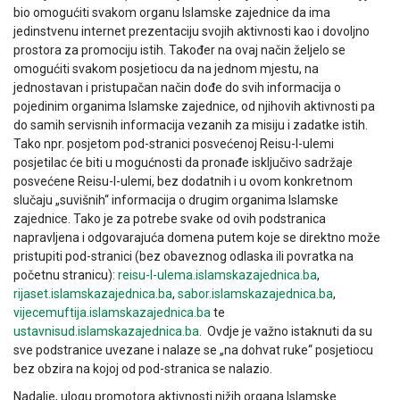
bio omogućiti svakom organu Islamske zajednice da ima
jedinstvenu internet prezentaciju svojih aktivnosti kao i dovoljno
prostora za promociju istih. Također na ovaj način željelo se
omogućiti svakom posjetiocu da na jednom mjestu, na
jednostavan i pristupačan način dođe do svih informacija o
pojedinim organima Islamske zajednice, od njihovih aktivnosti pa
do samih servisnih informacija vezanih za misiju i zadatke istih.
Tako npr. posjetom pod-stranici posvećenoj Reisu-l-ulemi
posjetilac će biti u mogućnosti da pronađe isključivo sadržaje
posvećene Reisu-l-ulemi, bez dodatnih i u ovom konkretnom
slučaju „suvišnih“ informacija o drugim organima Islamske
zajednice. Tako je za potrebe svake od ovih podstranica
napravljena i odgovarajuća domena putem koje se direktno može
pristupiti pod-stranici (bez obaveznog odlaska ili povratka na
početnu stranicu):
reisu-l-ulema.islamskazajednica.ba
,
rijaset.islamskazajednica.ba
,
sabor.islamskazajednica.ba
,
vijecemuftija.islamskazajednica.ba
te
ustavnisud.islamskazajednica.ba
. Ovdje je važno istaknuti da su
sve podstranice uvezane i nalaze se „na dohvat ruke“ posjetiocu
bez obzira na kojoj od pod-stranica se nalazio.
Nadalje, ulogu promotora aktivnosti nižih organa Islamske