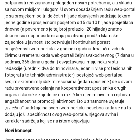
potpunosti redizajniran i prilagođen novim potrebama, a u skladu
sa novom misijom i ulogom. U svom dosadašnjem radu web-portal
je sa prosjekom od tri do četiri hiljade objavljenih sadržaja tokom
jedne godine i prosječnom posjetom od 5 do 10 hiljada posjetilaca
dnevno (a povremeno je taj broj prelazio i 20 hiljada) znatno
doprinosio i doprinosi kreiranju pozitivnog imidža Islamske
zajednice u javnosti što potvrđuje i kontinuirani porast
posjećenosti web-portala iz godine u godinu. Imajući u vidu da
živimo u vremenu kada web-portali željni svakodnevnog (7 dana u
sedmici, 365 dana u godini) osvježavanja imaju neku vrstu
redakcije (urednik, dva do tri novinara, jedan ili više profesionalnih
fotografa te tehnički administrator), postojeći web-portal sa
svojim skromnim ljudskim resursima (jedan uposlenik) se u svom
radu prvenstveno oslanja na kooperativnost uposlenika drugih
organa Islamske zajednice na različitim njenim nivoima i njihovu
angažiranost na promociji aktivnosti što u znatnome uvjetuje
„svježinu“ sadržaja na ovom web-portalu, posebno kada se na to
dodaju još i specifičnost ovog web-portala, njegova svrha i
karakter sadržaja koji se na istom objavljuju.
Novi koncept