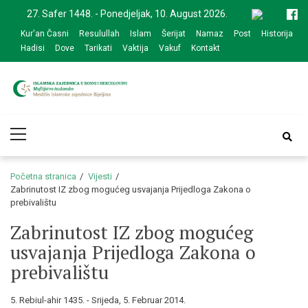
Skip
Skip
27. Safer 1448. - Ponedjeljak, 10. August 2026.
to
to
Kur'an Časni
Resulullah
Islam
Šerijat
Namaz
Post
Historija
navigation
content
Hadisi
Dove
Tarikati
Vaktija
Vakuf
Kontakt
Medžlis Islamske
Službena web prezentacija
Primary
zajednice Bijeljina
Menu
Početna stranica
Vijesti
Zabrinutost IZ zbog mogućeg usvajanja Prijedloga Zakona o
prebivalištu
Zabrinutost IZ zbog mogućeg
usvajanja Prijedloga Zakona o
prebivalištu
5. Rebiul-ahir 1435. - Srijeda, 5. Februar 2014.