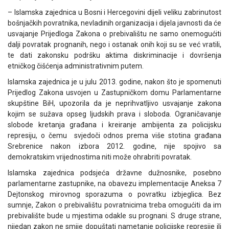
– Islamska zajednica u Bosni i Hercegovini dijeli veliku zabrinutost
bošnjačkih povratnika, nevladinih organizacija i dijela javnosti da će
usvajanje Prijedloga Zakona o prebivalištu ne samo onemogućiti
dalji povratak prognanih, nego i ostanak onih koji su se već vratili,
te dati zakonsku podršku aktima diskriminacije i dovršenja
etničkog čišćenja administrativnim putem.
Islamska zajednica je u julu 2013. godine, nakon što je spomenuti
Prijedlog Zakona usvojen u Zastupničkom domu Parlamentarne
skupštine BiH, upozorila da je neprihvatljivo usvajanje zakona
kojim se sužava opseg ljudskih prava i sloboda. Ograničavanje
slobode kretanja građana i kreiranje ambijenta za policijsku
represiju, o čemu svjedoči odnos prema više stotina građana
Srebrenice nakon izbora 2012. godine, nije spojivo sa
demokratskim vrijednostima niti može ohrabriti povratak.
Islamska zajednica podsjeća državne dužnosnike, posebno
parlamentarne zastupnike, na obavezu implementacije Aneksa 7
Dejtonskog mirovnog sporazuma o povratku izbjeglica. Bez
sumnje, Zakon o prebivalištu povratnicima treba omogućiti da im
prebivalište bude u mjestima odakle su prognani. S druge strane,
nijedan zakon ne smije dopuštati nametanje policijske represije ili