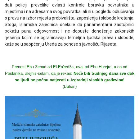
dati policiji prevelike ovlasti kontrole boravka povratnika u
mjestima i na adresama svog povratka, ali ni u pogledu odlučivanja
o pravu na izbor mjesta prebivališta, zaposlenja i slobode kretanja.
Stoga, Islamska zajednica očekuje da parlamentarni zastupnici
pokažu punu odgovornost i ne dopuste donošenje zakonskih
rješenja kojim se ograničavaju temeljna ljudska prava i slobode,
kaže se u saopćenju Ureda za odnose s javnošću Rijaseta.
Prenosi Ebu Zenad od El-Ea'redža, ovaj od Ebu Hurejre, a on od
Poslanika, alejhis-selam, da je rekao:
Neće biti Sudnjeg dana sve dok
se ljudi ne počnu natjecati u izgradnji visokih građevina!
(Buhari)