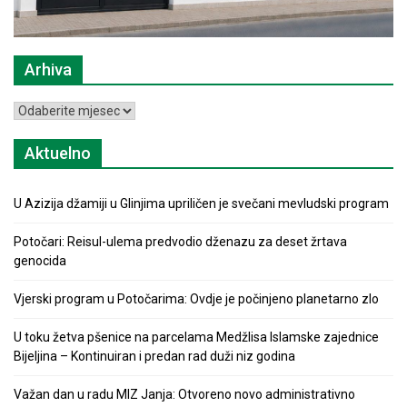
Arhiva
Arhiva
Aktuelno
U Azizija džamiji u Glinjima upriličen je svečani mevludski program
Potočari: Reisul-ulema predvodio dženazu za deset žrtava
genocida
Vjerski program u Potočarima: Ovdje je počinjeno planetarno zlo
U toku žetva pšenice na parcelama Medžlisa Islamske zajednice
Bijeljina – Kontinuiran i predan rad duži niz godina
Važan dan u radu MIZ Janja: Otvoreno novo administrativno