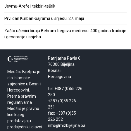
Jevmu-Arefe i tekbiri-tešrik
Prvi dan Kurban-bajrama u srijedu, 27. maja
Zašto učenici biraju Behram-begovu medresu: 400 godina tradicije
i generacije uspjeha
Patrijarha Pavla 6
76300 Bijeljina
Bosna i
Medžlis Bijeljina je
Hercegovina
dio Islamske
zajednice u Bosni i
tel: +387 (0)55 226
Hercegovini.
250
Prema pravnim
+387 (0)55 226
regulativama
251
Medžlis je pravno
fax: +387 (0)55
lice kojeg
226 252
predstavljaju
info@mizbijeljina.ba
predsjednik i glavni