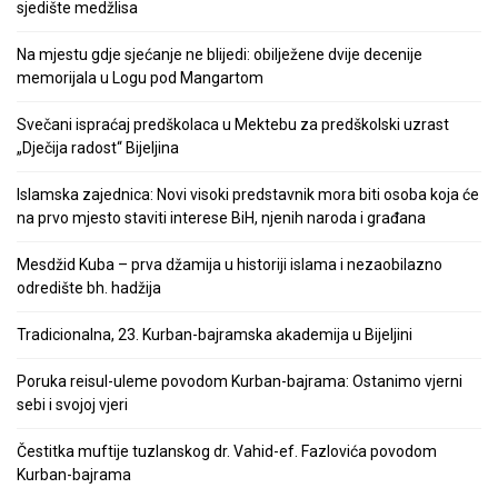
sjedište medžlisa
Na mjestu gdje sjećanje ne blijedi: obilježene dvije decenije
memorijala u Logu pod Mangartom
Svečani ispraćaj predškolaca u Mektebu za predškolski uzrast
„Dječija radost“ Bijeljina
Islamska zajednica: Novi visoki predstavnik mora biti osoba koja će
na prvo mjesto staviti interese BiH, njenih naroda i građana
Mesdžid Kuba – prva džamija u historiji islama i nezaobilazno
odredište bh. hadžija
Tradicionalna, 23. Kurban-bajramska akademija u Bijeljini
Poruka reisul-uleme povodom Kurban-bajrama: Ostanimo vjerni
sebi i svojoj vjeri
Čestitka muftije tuzlanskog dr. Vahid-ef. Fazlovića povodom
Kurban-bajrama