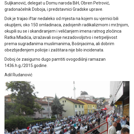
Suljkanović, delegat u Domu naroda BiH, Obren Petrović,
gradonačelnik Doboja, i predstavnici Gradske uprave.
Dok je trajao iftar nedaleko od mjesta na kojem su vjernici bili
okupljeni, oko 150 omladinaca, zadojenih radikalizmom i mržnjom,
okupili su se i skandiranjem i veličanjem imena ratnog zločinca
Ratka Mladića, izražavali svoje nezadovoljstvo i netrpeljivost
prema sugrađanima muslimanima, Bošnjacima, ali dobrim
obezbjeđenjem policije i zaštitara nije bilo incidenata.
Doboj će zasigurno dugo pamtiti ovogodišnji ramazan
1436.h.g./2015.godine.
Adil Rudanović