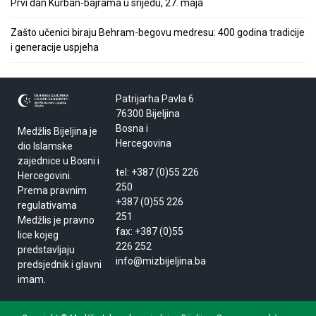
Prvi dan Kurban-bajrama u srijedu, 27. maja
Zašto učenici biraju Behram-begovu medresu: 400 godina tradicije
i generacije uspjeha
Patrijarha Pavla 6
76300 Bijeljina
Bosna i
Medžlis Bijeljina je
Hercegovina
dio Islamske
zajednice u Bosni i
tel: +387 (0)55 226
Hercegovini.
250
Prema pravnim
+387 (0)55 226
regulativama
251
Medžlis je pravno
fax: +387 (0)55
lice kojeg
226 252
predstavljaju
info@mizbijeljina.ba
predsjednik i glavni
imam.