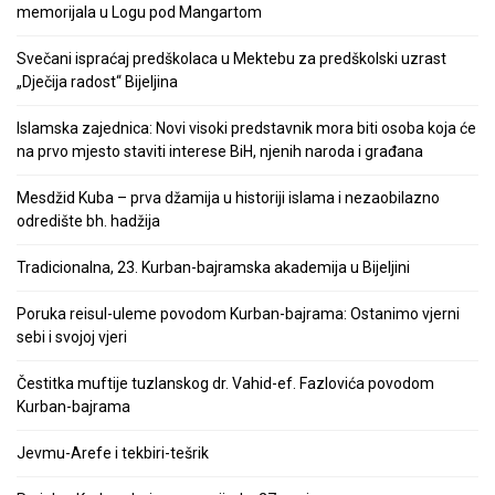
memorijala u Logu pod Mangartom
Svečani ispraćaj predškolaca u Mektebu za predškolski uzrast
„Dječija radost“ Bijeljina
Islamska zajednica: Novi visoki predstavnik mora biti osoba koja će
na prvo mjesto staviti interese BiH, njenih naroda i građana
Mesdžid Kuba – prva džamija u historiji islama i nezaobilazno
odredište bh. hadžija
Tradicionalna, 23. Kurban-bajramska akademija u Bijeljini
Poruka reisul-uleme povodom Kurban-bajrama: Ostanimo vjerni
sebi i svojoj vjeri
Čestitka muftije tuzlanskog dr. Vahid-ef. Fazlovića povodom
Kurban-bajrama
Jevmu-Arefe i tekbiri-tešrik