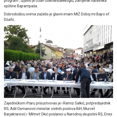
program”, izjavio je Džan Gokhanbalekoglu, zamjenik načelnika
opštine Bajrampaša.
Dobrodošlicu svima zaželio je glavni imam MIZ Doboj mr.Bajro ef.
Džafić.
Zajedničkom iftaru prisustvovao je i Ramiz Salkić, potpredsjednik
RS, Adil Osmanović ministar civilnih poslova BiH, Murvet
Barjaktarević i Mihnet Okić poslanici u Narodnoj skupstini RS, Enes