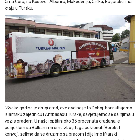
Crnu Goru, na Kosovo, Albaniju, Makedoniju, Grčku, Bugarsku i na
kraju u Tursku.
“Svake godine je drugi grad, ove godine je to Doboj. Konsultujemo
Islamsku zajednicu i Ambasadu Turske, savjetujemo se sa njima u
vezi s gradom. U našoj opštini oko 35 procenata građana je
porijeklom sa Balkan i mi smo zbog toga pokrenuli ‘Bereket
konvoj’, želimo da se družimo sa braćom i dijelimo iftarski