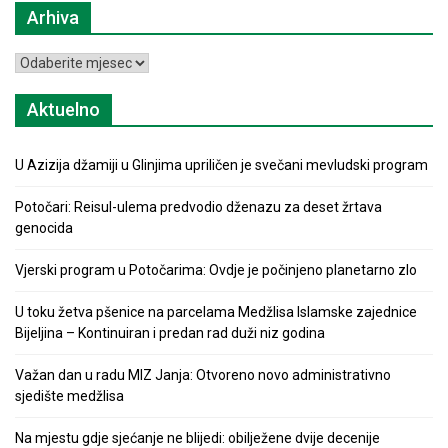
Arhiva
Arhiva
Aktuelno
U Azizija džamiji u Glinjima upriličen je svečani mevludski program
Potočari: Reisul-ulema predvodio dženazu za deset žrtava
genocida
Vjerski program u Potočarima: Ovdje je počinjeno planetarno zlo
U toku žetva pšenice na parcelama Medžlisa Islamske zajednice
Bijeljina – Kontinuiran i predan rad duži niz godina
Važan dan u radu MIZ Janja: Otvoreno novo administrativno
sjedište medžlisa
Na mjestu gdje sjećanje ne blijedi: obilježene dvije decenije