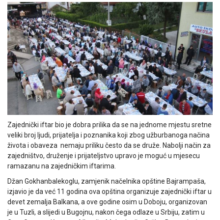
Zajednički iftar bio je dobra prilika da se na jednome mjestu sretne
veliki broj ljudi, prijatelja i poznanika koji zbog užburbanoga načina
života i obaveza nemaju priliku često da se druže. Nabolji način za
zajedništvo, druženje i prijateljstvo upravo je moguć u mjesecu
ramazanu na zajedničkim iftarima.
Džan Gokhanbalekoglu, zamjenik načelnika opštine Bajrampaša,
izjavio je da već 11 godina ova opština organizuje zajednički iftar u
devet zemalja Balkana, a ove godine osim u Doboju, organizovan
je u Tuzli, a slijedi u Bugojnu, nakon čega odlaze u Srbiju, zatim u