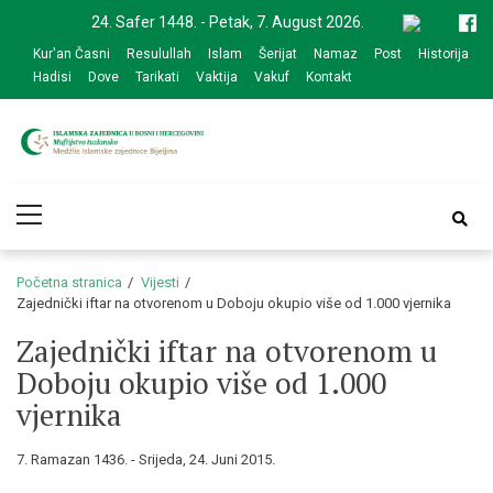
Skip
Skip
24. Safer 1448. - Petak, 7. August 2026.
to
to
Kur'an Časni
Resulullah
Islam
Šerijat
Namaz
Post
Historija
navigation
content
Hadisi
Dove
Tarikati
Vaktija
Vakuf
Kontakt
Medžlis Islamske
Službena web prezentacija
Primary
zajednice Bijeljina
Menu
Početna stranica
Vijesti
Zajednički iftar na otvorenom u Doboju okupio više od 1.000 vjernika
Zajednički iftar na otvorenom u
Doboju okupio više od 1.000
vjernika
7. Ramazan 1436. - Srijeda, 24. Juni 2015.