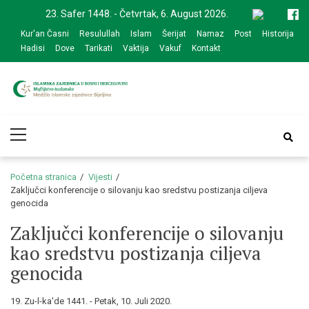
Skip
Skip
23. Safer 1448. - Četvrtak, 6. August 2026.
to
to
Kur'an Časni
Resulullah
Islam
Šerijat
Namaz
Post
Historija
navigation
content
Hadisi
Dove
Tarikati
Vaktija
Vakuf
Kontakt
Medžlis Islamske
Službena web prezentacija
Primary
zajednice Bijeljina
Menu
Početna stranica
Vijesti
Zaključci konferencije o silovanju kao sredstvu postizanja ciljeva
genocida
Zaključci konferencije o silovanju
kao sredstvu postizanja ciljeva
genocida
19. Zu-l-ka'de 1441. - Petak, 10. Juli 2020.