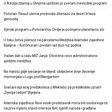
U Azizija džamiji u Glinjima upriličen je svečani mevludski program
Potočari: Reisul-ulema predvodio dženazu za deset žrtava
genocida
Vjerski program u Potočarima: Ovdje je počinjeno planetarno zlo
U toku žetva pšenice na parcelama Medžlisa Islamske zajednice
Bijeljina – Kontinuiran i predan rad duži niz godina
Važan dan u radu MIZ Janja: Otvoreno novo administrativno
sjedište medžlisa
Na mjestu gdje sjećanje ne blijedi: obilježene dvije decenije
memorijala u Logu pod Mangartom
Svečani ispraćaj predškolaca u Mektebu za predškolski uzrast
„Dječija radost“ Bijeljina
Islamska zajednica: Novi visoki predstavnik mora biti osoba koja će
na prvo mjesto staviti interese BiH, njenih naroda i građana