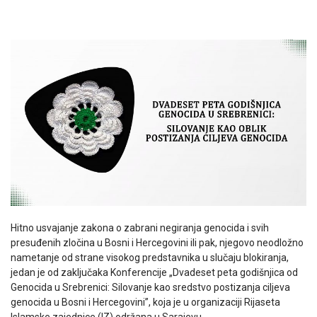
Hitno usvajanje zakona o zabrani negiranja genocida i svih
presuđenih zločina u Bosni i Hercegovini ili pak, njegovo neodložno
nametanje od strane visokog predstavnika u slučaju blokiranja,
jedan je od zaključaka Konferencije „Dvadeset peta godišnjica od
Genocida u Srebrenici: Silovanje kao sredstvo postizanja ciljeva
genocida u Bosni i Hercegovini”, koja je u organizaciji Rijaseta