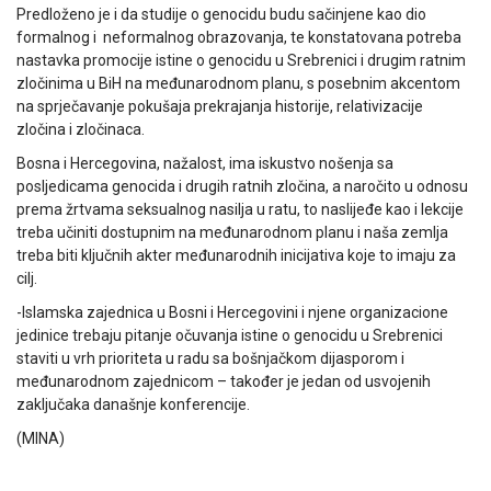
Predloženo je i da studije o genocidu budu sačinjene kao dio
formalnog i neformalnog obrazovanja, te konstatovana potreba
nastavka promocije istine o genocidu u Srebrenici i drugim ratnim
zločinima u BiH na međunarodnom planu, s posebnim akcentom
na sprječavanje pokušaja prekrajanja historije, relativizacije
zločina i zločinaca.
Bosna i Hercegovina, nažalost, ima iskustvo nošenja sa
posljedicama genocida i drugih ratnih zločina, a naročito u odnosu
prema žrtvama seksualnog nasilja u ratu, to naslijeđe kao i lekcije
treba učiniti dostupnim na međunarodnom planu i naša zemlja
treba biti ključnih akter međunarodnih inicijativa koje to imaju za
cilj.
-Islamska zajednica u Bosni i Hercegovini i njene organizacione
jedinice trebaju pitanje očuvanja istine o genocidu u Srebrenici
staviti u vrh prioriteta u radu sa bošnjačkom dijasporom i
međunarodnom zajednicom – također je jedan od usvojenih
zaključaka današnje konferencije.
(MINA)