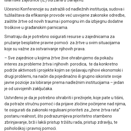
Islamske zajednice (IZ) održana u Sarajevu.
Učesnici Konferencije su zatražili od nadležnih institucija, sudova i
tužilaštava da efikasnije provode već usvojene zakonske odredbe,
zaštite žrtve od novih trauma i pomognu im da izbjegnu dodatne
troškove u građanskim parnicama.
Smatraju da je potrebno osigurati resurse u zajednicama za
pružanje besplatne pravne pomoći za žrtve u svim situacijama
koje su važne za ostvarivanje njihovih prava.
– Sve zajednice u kojima žrtve žive ohrabrujemo da pokažu
interes za probleme žrtva i njihovih porodica, te da konkretno
podrže aktivnosti i projekte kojim se rješavaju njihovi ekonomski i
drugi problemi, na način da pojedinačno ili grupno iskoriste svoje
javne pozicije za lobiranje prema nadležnim institucijama – jedan
je od usvojenih zaključaka.
Ustvrđeno je da je potrebno ohrabriti i preživjele, koje pate u tišini,
da potraže stručnu pomoć i da prijave zločine počinjene nad njima,
te osigurati da zakonski regulisani prioriteti za „žene žrtva rata“
postanu realnost, što podrazumijeva prioritetno stambeno
zbrinjavanje, brži i lakši pristup tržištu rada, pristup zdravlju, te
psihološkoj i pravnoj pomoći.