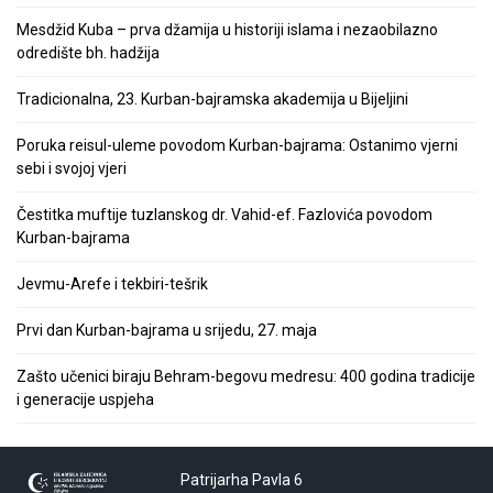
Mesdžid Kuba – prva džamija u historiji islama i nezaobilazno
odredište bh. hadžija
Tradicionalna, 23. Kurban-bajramska akademija u Bijeljini
Poruka reisul-uleme povodom Kurban-bajrama: Ostanimo vjerni
sebi i svojoj vjeri
Čestitka muftije tuzlanskog dr. Vahid-ef. Fazlovića povodom
Kurban-bajrama
Jevmu-Arefe i tekbiri-tešrik
Prvi dan Kurban-bajrama u srijedu, 27. maja
Zašto učenici biraju Behram-begovu medresu: 400 godina tradicije
i generacije uspjeha
Patrijarha Pavla 6