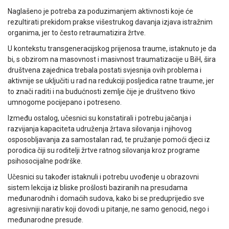
Naglašeno je potreba za poduzimanjem aktivnosti koje će
rezultirati prekidom prakse višestrukog davanja izjava istražnim
organima, jer to često retraumatizira žrtve.
U kontekstu transgeneracijskog prijenosa traume, istaknuto je da
bi, s obzirom na masovnost i masivnost traumatizacije u BiH, šira
društvena zajednica trebala postati svjesnija ovih problema i
aktivnije se uključiti u rad na redukciji posljedica ratne traume, jer
to znači raditi i na budućnosti zemlje čije je društveno tkivo
umnogome pocijepano i potreseno.
Između ostalog, učesnici su konstatirali i potrebu jačanja i
razvijanja kapaciteta udruženja žrtava silovanja i njihovog
osposobljavanja za samostalan rad, te pružanje pomoći djeci iz
porodica čiji su roditelji žrtve ratnog silovanja kroz programe
psihosocijalne podrške.
Učesnici su također istaknuli i potrebu uvođenje u obrazovni
sistem lekcija iz bliske prošlosti baziranih na presudama
međunarodnih i domaćih sudova, kako bi se preduprijedio sve
agresivniji narativ koji dovodi u pitanje, ne samo genocid, nego i
međunarodne presude.