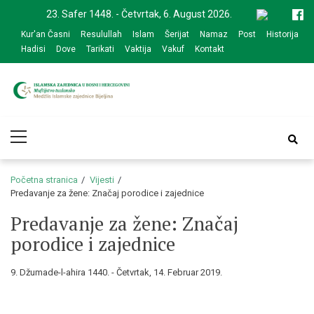
Skip
Skip
23. Safer 1448. - Četvrtak, 6. August 2026.
to
to
Kur'an Časni
Resulullah
Islam
Šerijat
Namaz
Post
Historija
navigation
content
Hadisi
Dove
Tarikati
Vaktija
Vakuf
Kontakt
Medžlis Islamske
Službena web prezentacija
Primary
zajednice Bijeljina
Menu
Početna stranica
Vijesti
Predavanje za žene: Značaj porodice i zajednice
Predavanje za žene: Značaj
porodice i zajednice
9. Džumade-l-ahira 1440. - Četvrtak, 14. Februar 2019.