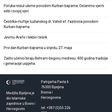
Poruka reisul-uleme povodom Kurban-bajrama: Ostanimo vjerni
sebi i svojoj vjeri
Čestitka muftije tuzlanskog dr. Vahid-ef. Fazlovića povodom
Kurban-bajrama
Jevmu-Arefe i tekbiri-tešrik
Prvi dan Kurban-bajrama u srijedu, 27. maja
Zašto učenici biraju Behram-begovu medresu: 400 godina tradicije
i generacije uspjeha
Patrijarha Pavla 6
76300 Bijeljina
Bosna i
Medžlis Bijeljina je
Hercegovina
dio Islamske
zajednice u Bosni i
tel: +387 (0)55 226
Hercegovini.