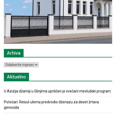
Arhiva
Arhiva
Aktuelno
U Azizija džamiji u Glinjima upriličen je svečani mevludski program
Potočari: Reisul-ulema predvodio dženazu za deset žrtava
genocida