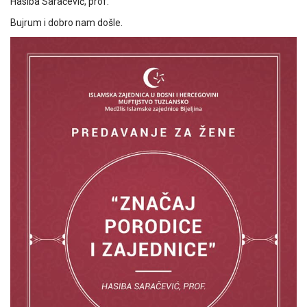
Hasiba Saračević, prof.
Bujrum i dobro nam došle.