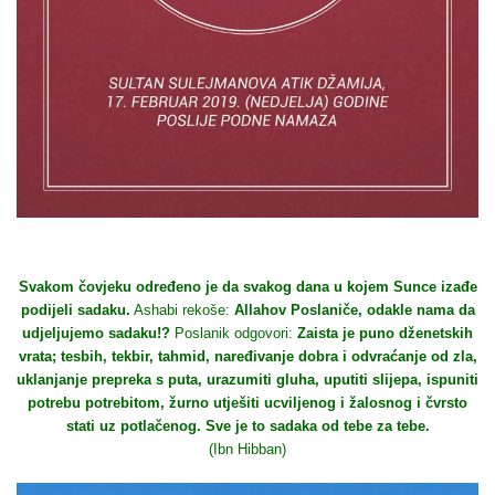
Svakom čovjeku određeno je da svakog dana u kojem Sunce izađe
podijeli sadaku.
Ashabi rekoše:
Allahov Poslaniče, odakle nama da
udjeljujemo sadaku!?
Poslanik odgovori:
Zaista je puno dženetskih
vrata; tesbih, tekbir, tahmid, naređivanje dobra i odvraćanje od zla,
uklanjanje prepreka s puta, urazumiti gluha, uputiti slijepa, ispuniti
potrebu potrebitom, žurno utješiti ucviljenog i žalosnog i čvrsto
stati uz potlačenog. Sve je to sadaka od tebe za tebe.
(Ibn Hibban)