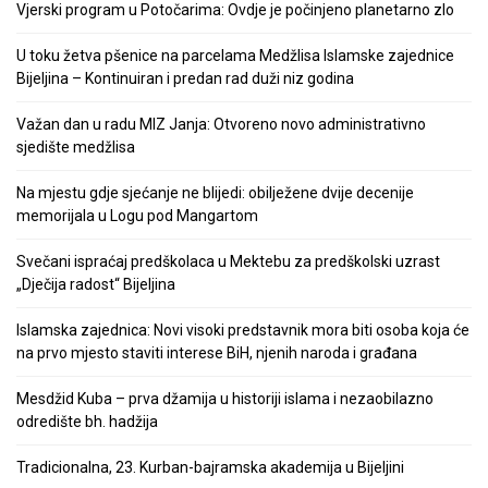
Vjerski program u Potočarima: Ovdje je počinjeno planetarno zlo
U toku žetva pšenice na parcelama Medžlisa Islamske zajednice
Bijeljina – Kontinuiran i predan rad duži niz godina
Važan dan u radu MIZ Janja: Otvoreno novo administrativno
sjedište medžlisa
Na mjestu gdje sjećanje ne blijedi: obilježene dvije decenije
memorijala u Logu pod Mangartom
Svečani ispraćaj predškolaca u Mektebu za predškolski uzrast
„Dječija radost“ Bijeljina
Islamska zajednica: Novi visoki predstavnik mora biti osoba koja će
na prvo mjesto staviti interese BiH, njenih naroda i građana
Mesdžid Kuba – prva džamija u historiji islama i nezaobilazno
odredište bh. hadžija
Tradicionalna, 23. Kurban-bajramska akademija u Bijeljini