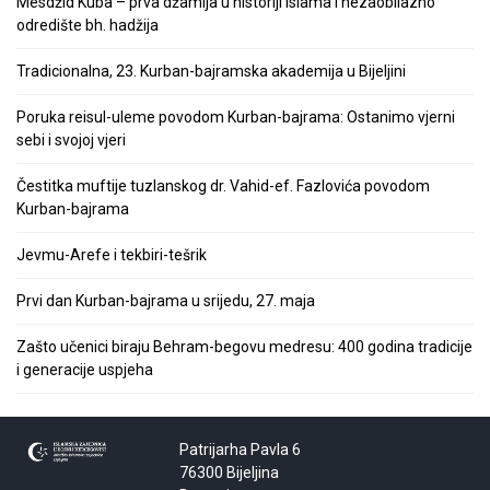
Mesdžid Kuba – prva džamija u historiji islama i nezaobilazno
odredište bh. hadžija
Tradicionalna, 23. Kurban-bajramska akademija u Bijeljini
Poruka reisul-uleme povodom Kurban-bajrama: Ostanimo vjerni
sebi i svojoj vjeri
Čestitka muftije tuzlanskog dr. Vahid-ef. Fazlovića povodom
Kurban-bajrama
Jevmu-Arefe i tekbiri-tešrik
Prvi dan Kurban-bajrama u srijedu, 27. maja
Zašto učenici biraju Behram-begovu medresu: 400 godina tradicije
i generacije uspjeha
Patrijarha Pavla 6
76300 Bijeljina