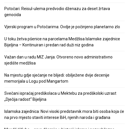
Potočari: Reisul-ulema predvodio dženazu za deset žrtava
genocida
Vjerski program u Potočarima: Ovdje je počinjeno planetarno zlo
U toku žetva pšenice na parcelama Medžlisa Islamske zajednice
Bijeljina – Kontinuiran i predan rad duži niz godina
Važan dan u radu MIZ Janja: Otvoreno novo administrativno
sjedište medžlisa
Na mjestu gdje sjećanje ne blijedi: obilježene dvije decenije
memorijala u Logu pod Mangartom
Svečani ispraćaj predškolaca u Mektebu za predškolski uzrast
„Dječija radost“ Bijeljina
Islamska zajednica: Novi visoki predstavnik mora biti osoba koja će
na prvo mjesto staviti interese BiH, njenih naroda i građana