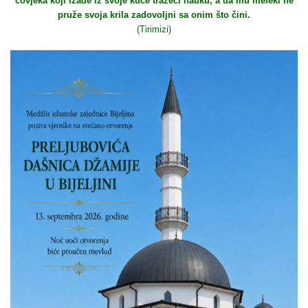
čovjeka koji izađe iz svoje kuće tražeći nauku, a da mu meleki ne
pruže svoja krila zadovoljni sa onim što čini.
(Tirimizi)