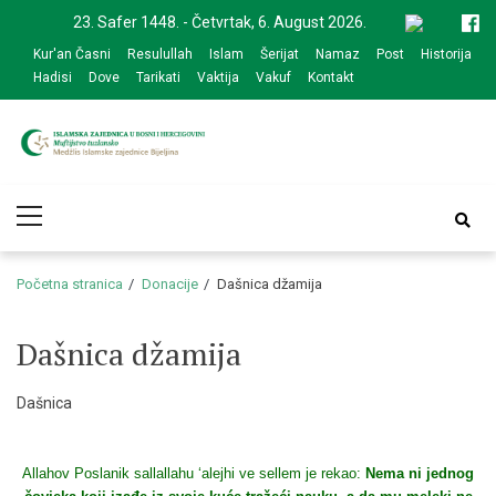
Skip
Skip
23. Safer 1448. - Četvrtak, 6. August 2026.
to
to
Kur'an Časni
Resulullah
Islam
Šerijat
Namaz
Post
Historija
navigation
content
Hadisi
Dove
Tarikati
Vaktija
Vakuf
Kontakt
Medžlis Islamske
Službena web prezentacija
Primary
zajednice Bijeljina
Menu
Početna stranica
Donacije
Dašnica džamija
Dašnica džamija
Dašnica
Allahov Poslanik sallallahu ‘alejhi ve sellem je rekao:
Nema ni jednog