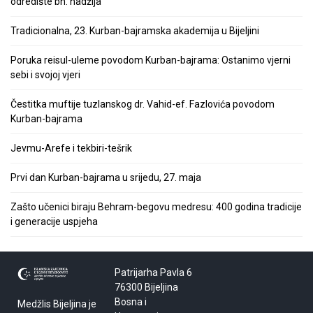
odredište bh. hadžija
Tradicionalna, 23. Kurban-bajramska akademija u Bijeljini
Poruka reisul-uleme povodom Kurban-bajrama: Ostanimo vjerni
sebi i svojoj vjeri
Čestitka muftije tuzlanskog dr. Vahid-ef. Fazlovića povodom
Kurban-bajrama
Jevmu-Arefe i tekbiri-tešrik
Prvi dan Kurban-bajrama u srijedu, 27. maja
Zašto učenici biraju Behram-begovu medresu: 400 godina tradicije
i generacije uspjeha
Patrijarha Pavla 6
76300 Bijeljina
Bosna i
Medžlis Bijeljina je