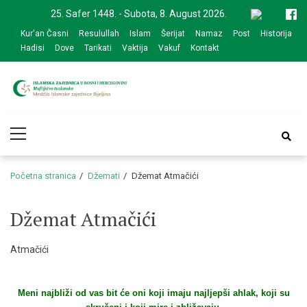
Skip
Skip
25. Safer 1448. - Subota, 8. August 2026.
to
to
Kur'an Časni
Resulullah
Islam
Šerijat
Namaz
Post
Historija
navigation
content
Hadisi
Dove
Tarikati
Vaktija
Vakuf
Kontakt
Medžlis Islamske
Službena web prezentacija
Primary
zajednice Bijeljina
Menu
Početna stranica
Džemati
Džemat Atmačići
Džemat Atmačići
Atmačići
Meni najbliži od vas bit će oni koji imaju najljepši ahlak, koji su