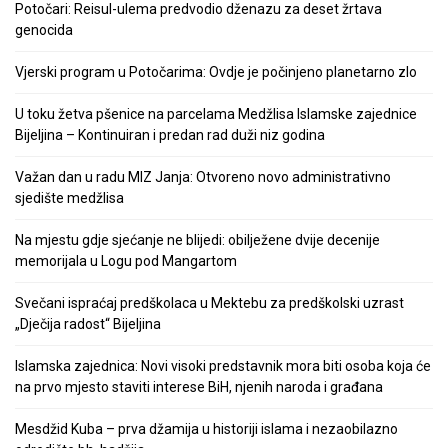
Potočari: Reisul-ulema predvodio dženazu za deset žrtava
genocida
Vjerski program u Potočarima: Ovdje je počinjeno planetarno zlo
U toku žetva pšenice na parcelama Medžlisa Islamske zajednice
Bijeljina – Kontinuiran i predan rad duži niz godina
Važan dan u radu MIZ Janja: Otvoreno novo administrativno
sjedište medžlisa
Na mjestu gdje sjećanje ne blijedi: obilježene dvije decenije
memorijala u Logu pod Mangartom
Svečani ispraćaj predškolaca u Mektebu za predškolski uzrast
„Dječija radost“ Bijeljina
Islamska zajednica: Novi visoki predstavnik mora biti osoba koja će
na prvo mjesto staviti interese BiH, njenih naroda i građana
Mesdžid Kuba – prva džamija u historiji islama i nezaobilazno