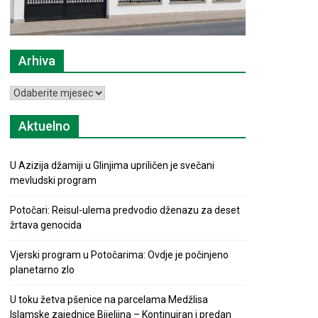
Arhiva
Arhiva
Aktuelno
U Azizija džamiji u Glinjima upriličen je svečani
mevludski program
Potočari: Reisul-ulema predvodio dženazu za deset
žrtava genocida
Vjerski program u Potočarima: Ovdje je počinjeno
planetarno zlo
U toku žetva pšenice na parcelama Medžlisa
Islamske zajednice Bijeljina – Kontinuiran i predan