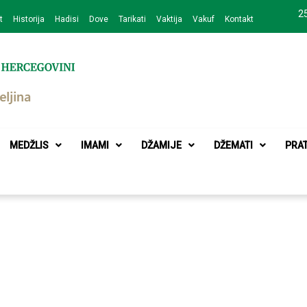
25
t
Historija
Hadisi
Dove
Tarikati
Vaktija
Vakuf
Kontakt
zajednice Bijeljina
MEDŽLIS
IMAMI
DŽAMIJE
DŽEMATI
PRA