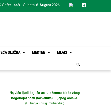
. Safer 1448. - Subota, 8. August 2026.
TEĆA SLUŽBA
MEKTEB
MLADI
Najviše ljudi koji će ući u džennet bit će zbog
bogobojaznosti (takvaluka) i lijepog ahlaka.
(Buharija i drugi muhaddisi)