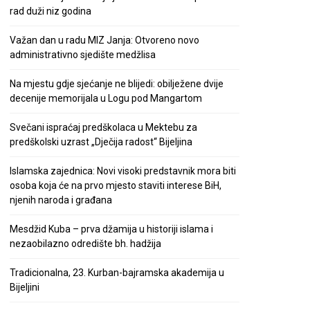
rad duži niz godina
Važan dan u radu MIZ Janja: Otvoreno novo
administrativno sjedište medžlisa
Na mjestu gdje sjećanje ne blijedi: obilježene dvije
decenije memorijala u Logu pod Mangartom
Svečani ispraćaj predškolaca u Mektebu za
predškolski uzrast „Dječija radost“ Bijeljina
Islamska zajednica: Novi visoki predstavnik mora biti
osoba koja će na prvo mjesto staviti interese BiH,
njenih naroda i građana
Mesdžid Kuba – prva džamija u historiji islama i
nezaobilazno odredište bh. hadžija
Tradicionalna, 23. Kurban-bajramska akademija u
Bijeljini