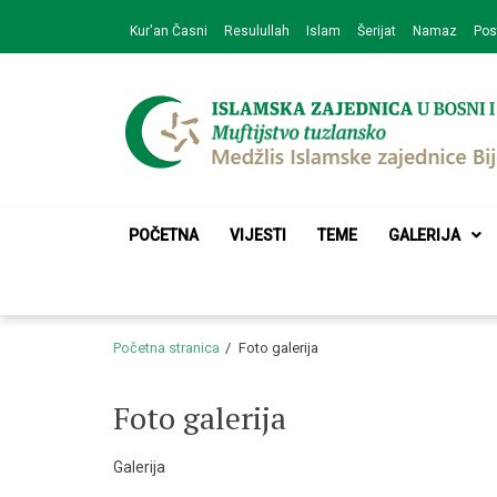
Skip
Skip
Kur'an Časni
Resulullah
Islam
Šerijat
Namaz
Pos
to
to
navigation
content
Medžlis Islamske 
Službena web prezentacija
POČETNA
VIJESTI
TEME
GALERIJA
Početna stranica
Foto galerija
Foto galerija
Galerija