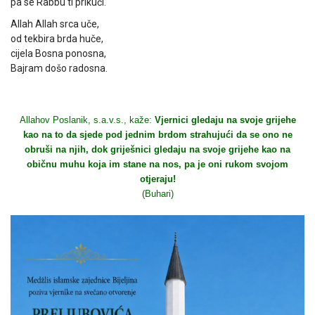
pa se Rabbu ti prikuči.
Allah Allah srca uče,
od tekbira brda huče,
cijela Bosna ponosna,
Bajram došo radosna.
Allahov Poslanik, s.a.v.s., kaže:
Vjernici gledaju na svoje grijehe
kao na to da sjede pod jednim brdom strahujući da se ono ne
obruši na njih, dok griješnici gledaju na svoje grijehe kao na
običnu muhu koja im stane na nos, pa je oni rukom svojom
otjeraju!
(Buhari)