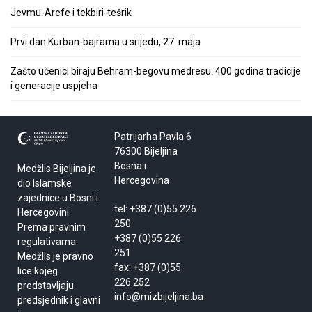
Jevmu-Arefe i tekbiri-tešrik
Prvi dan Kurban-bajrama u srijedu, 27. maja
Zašto učenici biraju Behram-begovu medresu: 400 godina tradicije
i generacije uspjeha
Patrijarha Pavla 6
76300 Bijeljina
Bosna i
Medžlis Bijeljina je
Hercegovina
dio Islamske
zajednice u Bosni i
tel: +387 (0)55 226
Hercegovini.
250
Prema pravnim
+387 (0)55 226
regulativama
251
Medžlis je pravno
fax: +387 (0)55
lice kojeg
226 252
predstavljaju
info@mizbijeljina.ba
predsjednik i glavni