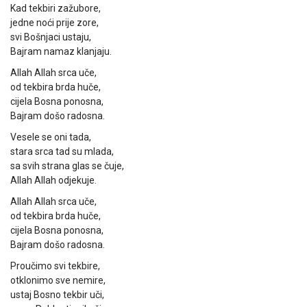
Kad tekbiri zažubore,
jedne noći prije zore,
svi Bošnjaci ustaju,
Bajram namaz klanjaju.
Allah Allah srca uče,
od tekbira brda huče,
cijela Bosna ponosna,
Bajram došo radosna.
Vesele se oni tada,
stara srca tad su mlada,
sa svih strana glas se čuje,
Allah Allah odjekuje.
Allah Allah srca uče,
od tekbira brda huče,
cijela Bosna ponosna,
Bajram došo radosna.
Proučimo svi tekbire,
otklonimo sve nemire,
ustaj Bosno tekbir uči,