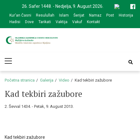
Skip
Skip
26. Safer 1448. - Nedjelja, 9. August 2026.
to
to
Kur'an Časni
Resulullah
Islam
Šerijat
Namaz
Post
Historija
navigation
content
Hadisi
Dove
Tarikati
Vaktija
Vakuf
Kontakt
Medžlis Islamske
Službena web prezentacija
Primary
zajednice Bijeljina
Menu
Početna stranica
Galerija
Video
Kad tekbiri zažubore
Kad tekbiri zažubore
2. Ševval 1434. - Petak, 9. August 2013.
Kad tekbiri zažubore