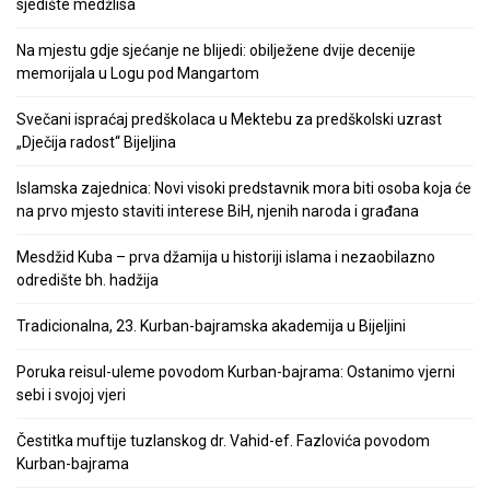
sjedište medžlisa
Na mjestu gdje sjećanje ne blijedi: obilježene dvije decenije
memorijala u Logu pod Mangartom
Svečani ispraćaj predškolaca u Mektebu za predškolski uzrast
„Dječija radost“ Bijeljina
Islamska zajednica: Novi visoki predstavnik mora biti osoba koja će
na prvo mjesto staviti interese BiH, njenih naroda i građana
Mesdžid Kuba – prva džamija u historiji islama i nezaobilazno
odredište bh. hadžija
Tradicionalna, 23. Kurban-bajramska akademija u Bijeljini
Poruka reisul-uleme povodom Kurban-bajrama: Ostanimo vjerni
sebi i svojoj vjeri
Čestitka muftije tuzlanskog dr. Vahid-ef. Fazlovića povodom
Kurban-bajrama