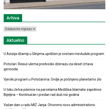
Arhiva
Arhiva
Aktuelno
U Azizija džamiji u Glinjima upriličen je svečani mevludski program
Potočari: Reisul-ulema predvodio dženazu za deset žrtava
genocida
Vjerski program u Potočarima: Ovdje je počinjeno planetarno zlo
U toku žetva pšenice na parcelama Medžlisa Islamske zajednice
Bijeljina – Kontinuiran i predan rad duži niz godina
Važan dan u radu MIZ Janja: Otvoreno novo administrativno