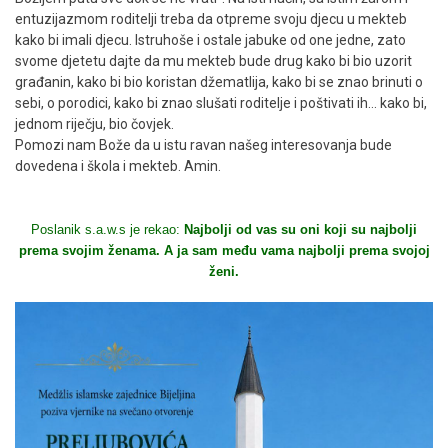
entuzijazmom roditelji treba da otpreme svoju djecu u mekteb
kako bi imali djecu. Istruhoše i ostale jabuke od one jedne, zato
svome djetetu dajte da mu mekteb bude drug kako bi bio uzorit
građanin, kako bi bio koristan džematlija, kako bi se znao brinuti o
sebi, o porodici, kako bi znao slušati roditelje i poštivati ih… kako bi,
jednom riječju, bio čovjek.
Pomozi nam Bože da u istu ravan našeg interesovanja bude
dovedena i škola i mekteb. Amin.
Poslanik s.a.w.s je rekao:
Najbolji od vas su oni koji su najbolji
prema svojim ženama. A ja sam među vama najbolji prema svojoj
ženi.