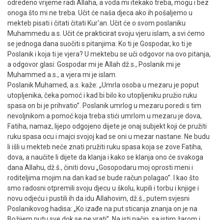
odredeno vrijeme radi Allaha, a voda mi itekako treba, mogu i bez
onoga što mi ne treba. Učit će naša djeca ako ih pošaljemo u
mekteb pisati i čitati čitati Kur'an. Učit će o svom poslaniku
Muhammedu a.s. Učit će prakticirat svoju vjeru islam, a svi ćemo
se jednoga dana suočiti s pitanjima: Ko ti je Gospodar, ko ti je
Poslanik i koja ti je vjera? U mektebu se uči odgovor na ovo pitanja,
a odgovor glasi: Gospodar mi je Allah dž.s., Poslanik mi je
Muhammed a.s., a vjera mi je islam.
Poslanik Muhamed, a.s. kaže: „Umrla osoba u mezaru je poput
utopljenika, čeka pomoć i kad bi bilo ko utopljeniku pružio ruku
spasa on bi je prihvatio”. Poslanik umrlog u mezaru poredi s tim
nevoljnikom a pomoć koja treba stići umrlom u mezaru je dova,
Fatiha, namaz, lijepo odgojeno dijete je onaj subjekt koji će pružiti
ruku spasa ocu i majci svojoj kad se oni u mezar nastane. Ne budu
li išli u mekteb neće znati pružiti ruku spasa koja se zove Fatiha,
dova, a naučite li dijete da klanja i kako se klanja ono će svakoga
dana Allahu, dž.š., činiti dovu „Gosopodaru moj oprosti meni i
roditeljima mojim na dan kad se bude račun polagao”. I kao što
smo radosni otpremili svoju djecu u školu, kupili i torbu i knjige i
novu odjeću i pustili ih da idu Allahovim, dž.š., putem svjesni
Poslanikovog hadisa: „Ko izađe na put sticanja znanja on je na
Božijem putu sve dok se ne vrati”. Na isti način, sa istim žarom i