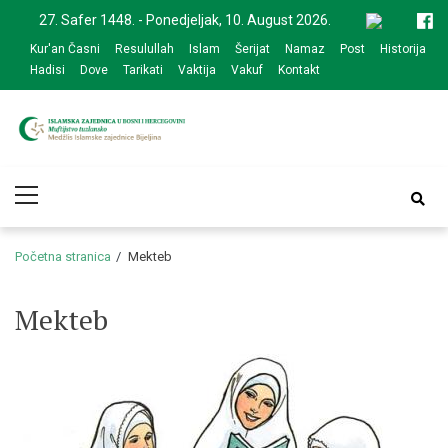
Skip
Skip
27. Safer 1448. - Ponedjeljak, 10. August 2026.
to
to
Kur'an Časni
Resulullah
Islam
Šerijat
Namaz
Post
Historija
navigation
content
Hadisi
Dove
Tarikati
Vaktija
Vakuf
Kontakt
Medžlis Islamske
Službena web prezentacija
Primary
zajednice Bijeljina
Menu
Početna stranica
Mekteb
Mekteb