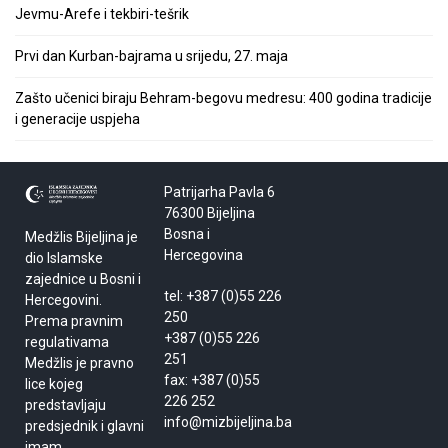
Jevmu-Arefe i tekbiri-tešrik
Prvi dan Kurban-bajrama u srijedu, 27. maja
Zašto učenici biraju Behram-begovu medresu: 400 godina tradicije
i generacije uspjeha
Patrijarha Pavla 6
76300 Bijeljina
Bosna i
Medžlis Bijeljina je
Hercegovina
dio Islamske
zajednice u Bosni i
tel: +387 (0)55 226
Hercegovini.
250
Prema pravnim
+387 (0)55 226
regulativama
251
Medžlis je pravno
fax: +387 (0)55
lice kojeg
226 252
predstavljaju
info@mizbijeljina.ba
predsjednik i glavni
imam.