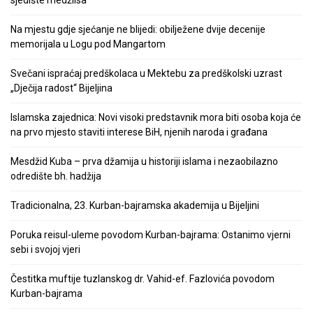
Na mjestu gdje sjećanje ne blijedi: obilježene dvije decenije
memorijala u Logu pod Mangartom
Svečani ispraćaj predškolaca u Mektebu za predškolski uzrast
„Dječija radost“ Bijeljina
Islamska zajednica: Novi visoki predstavnik mora biti osoba koja će
na prvo mjesto staviti interese BiH, njenih naroda i građana
Mesdžid Kuba – prva džamija u historiji islama i nezaobilazno
odredište bh. hadžija
Tradicionalna, 23. Kurban-bajramska akademija u Bijeljini
Poruka reisul-uleme povodom Kurban-bajrama: Ostanimo vjerni
sebi i svojoj vjeri
Čestitka muftije tuzlanskog dr. Vahid-ef. Fazlovića povodom
Kurban-bajrama