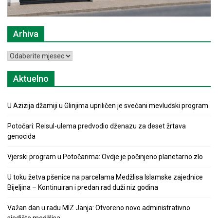
Arhiva
Arhiva
Aktuelno
U Azizija džamiji u Glinjima upriličen je svečani mevludski program
Potočari: Reisul-ulema predvodio dženazu za deset žrtava
genocida
Vjerski program u Potočarima: Ovdje je počinjeno planetarno zlo
U toku žetva pšenice na parcelama Medžlisa Islamske zajednice
Bijeljina – Kontinuiran i predan rad duži niz godina
Važan dan u radu MIZ Janja: Otvoreno novo administrativno
sjedište medžlisa