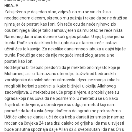
HIKAJA:
Zabilježeno je da jedan otac, vidjevši da mu se sin druži sa
neodgojenom djecom, skrenuo mu pažnju i rekao da se ne druži sa
njima jer će postati kao i oni. Sin reče ocu da neće njihovo zlo
obuzeti njega. Bio je tako samouvjeren da mu otac ne reče ništa.
Narednog dana otac donese kući gajbu jabuka. U njoj bijaše jedna
truhla. Pođe sin da skloni trhulu jabuku a otac mu reče, ostavi,
učinit ćes to kasnije. Za nekoliko dana mnogo jabuka u gajbi bijaše
truhlo. Poduči ga otac da nije moguće imati zlog jarana a ne
postati kao i on.
Roditeljima bi trebalo predočiti da je mekteb ono mjesto koje je
Muhamed, a.s. u Ramazanu utemeljio traživši od bedranskih
zarobljenika da oslobode muslimansku djecu neznanja kako bi
mogli biti korisni zajednici a i kako bi živjeli u okrilju Allahovog
zadovoljstva. U mektebu se uče propisi vjere, a propisi vjere su
ograda koja nas čuva da ne posrnemo. U mektebu se uči kako
živjeti obrede vjere, a obredi vjere su odgojni metod koji nam
pomaže da kad u iskušenje dođemo da ogradu ne prekoračimo.
Učit će kako se klanja i učit će da treba klanjati jer smao je namaz
moćan da čovjeka 24 sata drži daleko od grijeha i da mu u svijesti
bude prisutna spoznaja da je Allah dž.š. sveprisutan i da nas On u