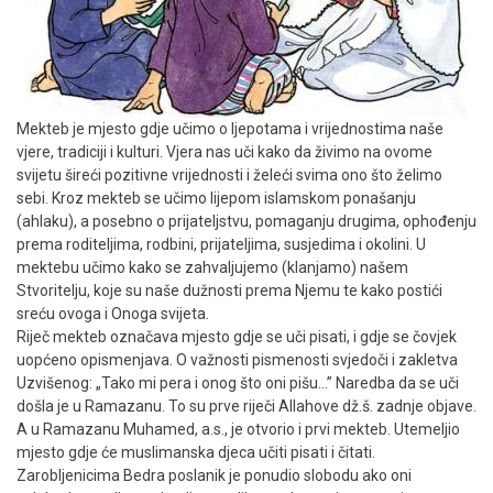
Mekteb je mjesto gdje učimo o ljepotama i vrijednostima naše
vjere, tradiciji i kulturi. Vjera nas uči kako da živimo na ovome
svijetu šireći pozitivne vrijednosti i želeći svima ono što želimo
sebi. Kroz mekteb se učimo lijepom islamskom ponašanju
(ahlaku), a posebno o prijateljstvu, pomaganju drugima, ophođenju
prema roditeljima, rodbini, prijateljima, susjedima i okolini. U
mektebu učimo kako se zahvaljujemo (klanjamo) našem
Stvoritelju, koje su naše dužnosti prema Njemu te kako postići
sreću ovoga i Onoga svijeta.
Riječ mekteb označava mjesto gdje se uči pisati, i gdje se čovjek
uopćeno opismenjava. O važnosti pismenosti svjedoči i zakletva
Uzvišenog: „Tako mi pera i onog što oni pišu…” Naredba da se uči
došla je u Ramazanu. To su prve riječi Allahove dž.š. zadnje objave.
A u Ramazanu Muhamed, a.s., je otvorio i prvi mekteb. Utemeljio
mjesto gdje će muslimanska djeca učiti pisati i čitati.
Zarobljenicima Bedra poslanik je ponudio slobodu ako oni