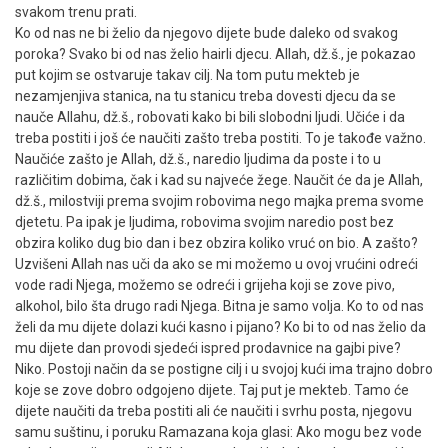
svakom trenu prati.
Ko od nas ne bi želio da njegovo dijete bude daleko od svakog
poroka? Svako bi od nas želio hairli djecu. Allah, dž.š., je pokazao
put kojim se ostvaruje takav cilj. Na tom putu mekteb je
nezamjenjiva stanica, na tu stanicu treba dovesti djecu da se
nauče Allahu, dž.š., robovati kako bi bili slobodni ljudi. Učiće i da
treba postiti i još će naučiti zašto treba postiti. To je takođe važno.
Naučiće zašto je Allah, dž.š., naredio ljudima da poste i to u
različitim dobima, čak i kad su najveće žege. Naučit će da je Allah,
dž.š., milostviji prema svojim robovima nego majka prema svome
djetetu. Pa ipak je ljudima, robovima svojim naredio post bez
obzira koliko dug bio dan i bez obzira koliko vruć on bio. A zašto?
Uzvišeni Allah nas uči da ako se mi možemo u ovoj vrućini odreći
vode radi Njega, možemo se odreći i grijeha koji se zove pivo,
alkohol, bilo šta drugo radi Njega. Bitna je samo volja. Ko to od nas
želi da mu dijete dolazi kući kasno i pijano? Ko bi to od nas želio da
mu dijete dan provodi sjedeći ispred prodavnice na gajbi pive?
Niko. Postoji način da se postigne cilj i u svojoj kući ima trajno dobro
koje se zove dobro odgojeno dijete. Taj put je mekteb. Tamo će
dijete naučiti da treba postiti ali će naučiti i svrhu posta, njegovu
samu suštinu, i poruku Ramazana koja glasi: Ako mogu bez vode