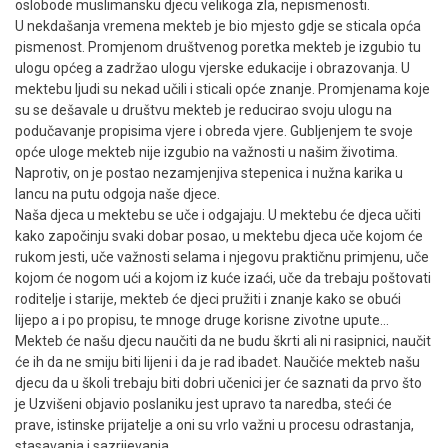
oslobode muslimansku djecu velikoga zla, nepismenosti.
U nekdašanja vremena mekteb je bio mjesto gdje se sticala opća
pismenost. Promjenom društvenog poretka mekteb je izgubio tu
ulogu općeg a zadržao ulogu vjerske edukacije i obrazovanja. U
mektebu ljudi su nekad učili i sticali opće znanje. Promjenama koje
su se dešavale u društvu mekteb je reducirao svoju ulogu na
podučavanje propisima vjere i obreda vjere. Gubljenjem te svoje
opće uloge mekteb nije izgubio na važnosti u našim životima.
Naprotiv, on je postao nezamjenjiva stepenica i nužna karika u
lancu na putu odgoja naše djece.
Naša djeca u mektebu se uče i odgajaju. U mektebu će djeca učiti
kako započinju svaki dobar posao, u mektebu djeca uče kojom će
rukom jesti, uče važnosti selama i njegovu praktičnu primjenu, uče
kojom će nogom ući a kojom iz kuće izaći, uče da trebaju poštovati
roditelje i starije, mekteb će djeci pružiti i znanje kako se obući
lijepo a i po propisu, te mnoge druge korisne zivotne upute…
Mekteb će našu djecu naučiti da ne budu škrti ali ni rasipnici, naučit
će ih da ne smiju biti lijeni i da je rad ibadet. Naučiće mekteb našu
djecu da u školi trebaju biti dobri učenici jer će saznati da prvo što
je Uzvišeni objavio poslaniku jest upravo ta naredba, steći će
prave, istinske prijatelje a oni su vrlo važni u procesu odrastanja,
stasavanja i sazrijevanja.