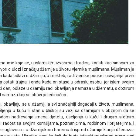
ime koje se, u islamskim izvorima i tradiciji, koristi kao sinonim za
ovori o ulozi i značaju džamije u životu vjernika muslimana. Musliman je
a kada odlazi u džamiju, u mekteb, radi vjerske pouke i usvajanja prvih
a ostati trajna, i onda kada on stasa u odraslu osobu, jer islam svojim
ki dan, odlaze u džamiju radi obavljanja namaza u džematu, s obzirom
d namaza koji se obavi pojedinačno.
 obavljaju se u džamiji, a svi značajniji događaji u životu muslimana,
ljenja u kuću ili stan u bliskoj su vezi sa džamijom s obzirom da se
vodom nadijevanja imena djetetu, useljenja u kuću i drugim sretnim
eli radost sa svojim komšijama, poznanicima, rodbinom i prijateljima. I
e, uglavnom, u džamijskom haremu ili ispred džamije klanja dženaza-