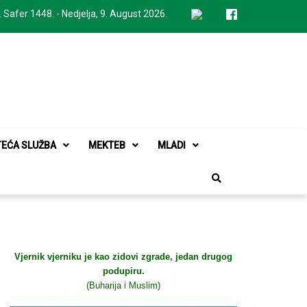
. Safer 1448. - Nedjelja, 9. August 2026.
TEĆA SLUŽBA
MEKTEB
MLADI
Vjernik vjerniku je kao zidovi zgrade, jedan drugog
podupiru.
(Buharija i Muslim)