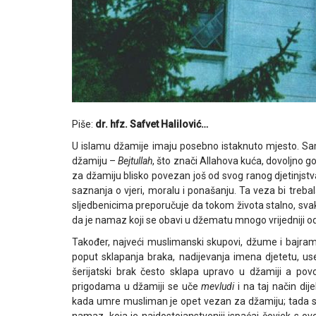
Piše:
dr. hfz. Safvet Halilović…
U islamu džamije imaju posebno istaknuto mjesto. Samo 
džamiju –
Bejtullah
, što znači Allahova kuća, dovoljno g
za džamiju blisko povezan još od svog ranog djetinjstv
saznanja o vjeri, moralu i ponašanju. Ta veza bi trebal
sljedbenicima preporučuje da tokom života stalno, sva
da je namaz koji se obavi u džematu mnogo vrijedniji o
Također, najveći muslimanski skupovi, džume i bajrami,
poput sklapanja braka, nadijevanja imena djetetu, use
šerijatski brak često sklapa upravo u džamiji a po
prigodama u džamiji se uče
mevludi
i na taj način dij
kada umre musliman je opet vezan za džamiju; tada s