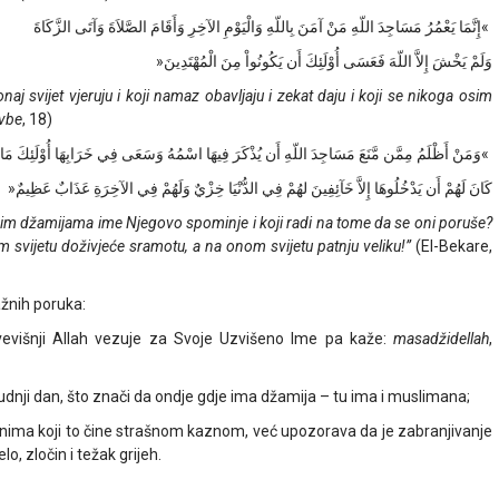
»إِنَّمَا يَعْمُرُ مَسَاجِدَ اللّهِ مَنْ آمَنَ بِاللّهِ وَالْيَوْمِ الآخِرِ وَأَقَامَ الصَّلاَةَ وَآتَى الزَّكَاةَ
وَلَمْ يَخْشَ إِلاَّ اللّهَ فَعَسَى أُوْلَئِكَ أَن يَكُونُواْ مِنَ الْمُهْتَدِينَ«
naj svijet vjeruju i koji namaz obavljaju i zekat daju i koji se nikoga osim
evbe
, 18)
»وَمَنْ أَظْلَمُ مِمَّن مَّنَعَ مَسَاجِدَ اللّهِ أَن يُذْكَرَ فِيهَا اسْمُهُ وَسَعَى فِي خَرَابِهَا أُوْلَئِكَ مَا
كَانَ لَهُمْ أَن يَدْخُلُوهَا إِلاَّ خَآئِفِينَ لهُمْ فِي الدُّنْيَا خِزْيٌ وَلَهُمْ فِي الآخِرَةِ عَذَابٌ عَظِيمٌ«
ovim džamijama ime Njegovo spominje i koji radi na tome da se oni poruše?
 svijetu doživjeće sramotu, a na onom svijetu patnju veliku!”
(El-Bekare,
žnih poruka:
vevišnji Allah vezuje za Svoje Uzvišeno Ime pa kaže:
masadžidellah
,
 Sudnji dan, što znači da ondje gdje ima džamija – tu ima i muslimana;
 onima koji to čine strašnom kaznom, već upozorava da je zabranjivanje
, zločin i težak grijeh.