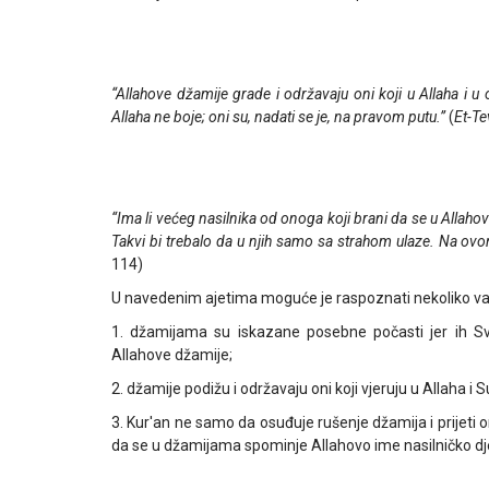
“Allahove džamije grade i održavaju oni koji u Allaha i u o
Allaha ne boje; oni su, nadati se je, na pravom putu.”
(
Et-T
“Ima li većeg nasilnika od onoga koji brani da se u Allah
Takvi bi trebalo da u njih samo sa strahom ulaze. Na ovom
114)
U navedenim ajetima moguće je raspoznati nekoliko va
1. džamijama su iskazane posebne počasti jer ih S
Allahove džamije;
2. džamije podižu i održavaju oni koji vjeruju u Allaha i
3. Kur'an ne samo da osuđuje rušenje džamija i prijeti
da se u džamijama spominje Allahovo ime nasilničko djelo