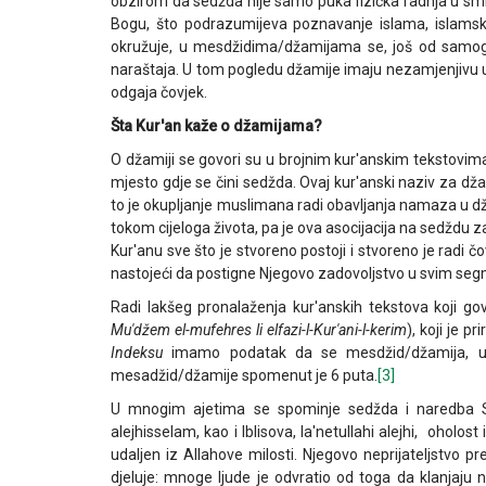
obzirom da sedžda nije samo puka fizička radnja u smis
Bogu, što podrazumijeva poznavanje islama, islamskog
okružuje, u mesdžidima/džamijama se, još od samog p
naraštaja. U tom pogledu džamije imaju nezamjenjivu ulo
odgaja čovjek.
Šta Kur'an kaže o džamijama?
O džamiji se govori su u brojnim kur'anskim tekstovim
mjesto gdje se čini sedžda. Ovaj kur'anski naziv za d
to je okupljanje muslimana radi obavljanja namaza u dž
tokom cijeloga života, pa je ova asocijacija na sedždu
Kur'anu sve što je stvoreno postoji i stvoreno je radi čo
nastojeći da postigne Njegovo zadovoljstvo u svim seg
Radi lakšeg pronalaženja kur'anskih tekstova koji g
Mu'džem el-mufehres li elfazi-l-Kur'ani-l-kerim
), koji je 
Indeksu
imamo podatak da se mesdžid/džamija, u 
mesadžid/džamije spomenut je 6 puta.
[3]
U mnogim ajetima se spominje sedžda i naredba S
alejhisselam, kao i Iblisova, la'netullahi alejhi, oholost
udaljen iz Allahove milosti. Njegovo neprijateljstvo
djeluje: mnoge ljude je odvratio od toga da klanjaju