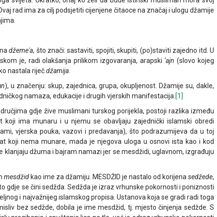
oga svijeta. Ukratko, onaj ko želi da bude istinski musliman mora svoj
Ovaj rad ima za cilj podsjetiti cijenjene čitaoce na značaj i ulogu džamije
jima.
jena
džeme'a
, što znači: sastaviti, spojiti, skupiti, (po)staviti zajedno itd. U
skom je, radi olakšanja prilikom izgovaranja, arapski
‘ajn
(slovo kojeg
ko nastala riječ
džamija
.
un
), u značenju: skup, zajednica, grupa, okupljenost. Džamije su, dakle,
dničkog namaza, edukacije i drugih vjerskih manifestacija.
[1]
odručjima gdje žive muslimani turskog porijekla, postoji razlika između
at koji ima munaru i u njemu se obavljaju zajednički islamski obredi
i, vjerska pouka, vazovi i predavanja), što podrazumijeva da u toj
kat koji nema munare, mada je njegova uloga u osnovi ista kao i kod
 klanjaju džuma i bajram namazi jer se mesdžidi, uglavnom, izgrađuju
in
mesdžid
kao ime za džamiju. MESDŽID je nastalo od korijena
sedžede
,
sto gdje se čini sedžda. Sedžda je izraz vrhunske pokornosti i poniznosti
jnog i najvažnijeg islamskog propisa. Ustanova koja se gradi radi toga
misliv bez sedžde, dobila je ime mesdžid, tj. mjesto činjenja sedžde. S