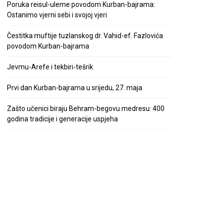
Poruka reisul-uleme povodom Kurban-bajrama:
Ostanimo vjerni sebi i svojoj vjeri
Čestitka muftije tuzlanskog dr. Vahid-ef. Fazlovića
povodom Kurban-bajrama
Jevmu-Arefe i tekbiri-tešrik
Prvi dan Kurban-bajrama u srijedu, 27. maja
Zašto učenici biraju Behram-begovu medresu: 400
godina tradicije i generacije uspjeha