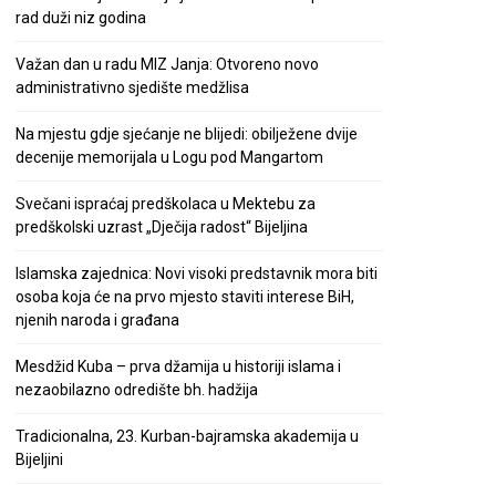
rad duži niz godina
Važan dan u radu MIZ Janja: Otvoreno novo
administrativno sjedište medžlisa
Na mjestu gdje sjećanje ne blijedi: obilježene dvije
decenije memorijala u Logu pod Mangartom
Svečani ispraćaj predškolaca u Mektebu za
predškolski uzrast „Dječija radost“ Bijeljina
Islamska zajednica: Novi visoki predstavnik mora biti
osoba koja će na prvo mjesto staviti interese BiH,
njenih naroda i građana
Mesdžid Kuba – prva džamija u historiji islama i
nezaobilazno odredište bh. hadžija
Tradicionalna, 23. Kurban-bajramska akademija u
Bijeljini