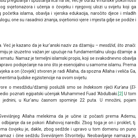
lu pregibanja i spuštanja lica na tle, već je odraz vrhunske pokornosti
 svjetonazora i učenja o čovjeku i njegovoj ulozi u svijetu koji ga
očetka islama, obavlja i vjerska edukacija, naročito djece i mlađih
gu; one su rasadnici znanja, svjetionici vjere i mjesta gdje se podiže i
a. Već je kazano da je kur'anski naziv za džamiju –
mesdžid
, što znači:
žamiju je izuzetno važan jer upućuje na fundamentalnu ulogu džamije a
ematu. Namaz je temeljni islamski propis, koji se svakodnevno obavlja
 zapravo podsjećanje na ono što je esencijalno u samome islamu. Prema
vjeka a on (čovjek) stvoren je radi Allaha, da spozna Allaha i veliča Ga,
mentima ljudske egzistencije na ovom svijetu.
ovore o mesdžidu/džamiji poslužili smo se
Indeksom riječi Kur'ana
(
El-
priredio poznati egipatski učenjak Muhammed Fuad ‘Abdulbaki.
[2]
U tom
jednini, u Kur'anu časnom spominje 22 puta. U množini, pojam
vevišnjeg Allaha melekima da je učine iz počasti prema Ademu,
 i odbijanje da se pokori Allahovoj naredbi. Zbog toga je on i proklet, tj.
 prema čovjeku je, dakle, zbog sedžde i upravo u tom domenu on puno
 namaz i čine sedždu Svevišnjem Stvoritelju. Neobavljanje namaza je,