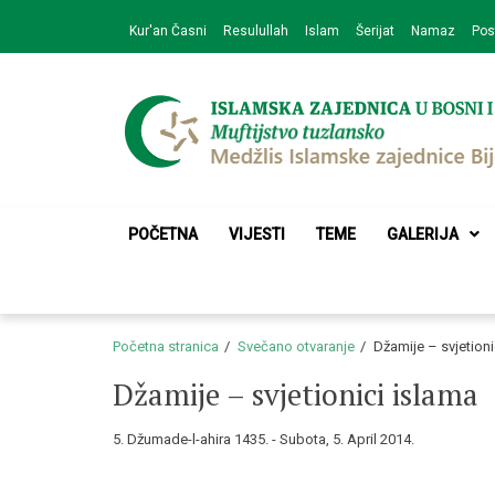
Skip
Skip
Kur'an Časni
Resulullah
Islam
Šerijat
Namaz
Pos
to
to
navigation
content
Medžlis Islamske 
Službena web prezentacija
POČETNA
VIJESTI
TEME
GALERIJA
Početna stranica
Svečano otvaranje
Džamije – svjetioni
Džamije – svjetionici islama
5. Džumade-l-ahira 1435. - Subota, 5. April 2014.