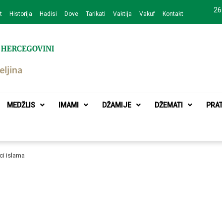
26
t
Historija
Hadisi
Dove
Tarikati
Vaktija
Vakuf
Kontakt
zajednice Bijeljina
MEDŽLIS
IMAMI
DŽAMIJE
DŽEMATI
PRA
ci islama