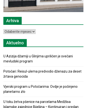
Arhiva
Arhiva
Aktuelno
U Azizija džamiji u Glinjima upriličen je svečani
mevludski program
Potočari: Reisul-ulema predvodio dženazu za deset
žrtava genocida
Vjerski program u Potočarima: Ovdje je počinjeno
planetarno zlo
U toku žetva pšenice na parcelama Medžlisa
Islamske zajednice Bijeljina – Kontinuiran i predan