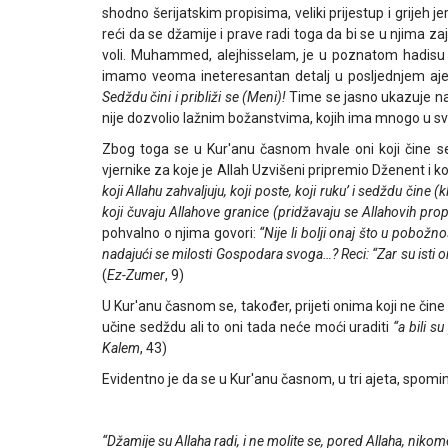
shodno šerijatskim propisima, veliki prijestup i grijeh jer
reći da se džamije i prave radi toga da bi se u njima zaj
voli. Muhammed, alejhisselam, je u poznatom hadisu r
imamo veoma ineteresantan detalj u posljednjem aj
Sedždu čini i približi se (Meni)!
Time se jasno ukazuje na to
nije dozvolio lažnim božanstvima, kojih ima mnogo u s
Zbog toga se u Kur'anu časnom hvale oni koji čine se
vjernike za koje je Allah Uzvišeni pripremio Dženent i k
koji Allahu zahvaljuju, koji poste, koji ruku’ i sedždu čine 
koji čuvaju Allahove granice (pridžavaju se Allahovih prop
pohvalno o njima govori:
“Nije li bolji onaj što u pobožno
nadajući se milosti Gospodara svoga…? Reci: “Zar su isti on
(
Ez-Zumer
, 9)
U Kur'anu časnom se, također, prijeti onima koji ne čin
učine sedždu ali to oni tada neće moći uraditi
“a bili s
Kalem
, 43)
Evidentno je da se u Kur'anu časnom, u tri ajeta, spominj
“Džamije su Allaha radi, i ne molite se, pored Allaha, nikom