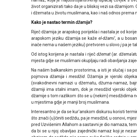
namaz, koja je najdostojanstveniji ispaćaj čovjek s ov
život organizirati tako da je u bliskoj vezi sa džamijom. 
i džemata u životu muslimana, kao i naš odnos prema n
Kako je nastao termin
džamija
?
Riječ džamija je arapskog porijekla i nastala je od kori
arapskom jeziku džamija se kaže
el-džami’
, a u bosan
inače nema u našem jeziku) pretvoren u slovo
j
pa je ta
Od istog korijena je nastala i riječ
džemat
(ar.
džema'at
mjesta gdje se muslimani okupljaju radi obavljanja zaje
Na našim balkanskim prostorima, a isti je slučaj i sa p
pojmova
džamija
i
mesdžid
. Džamija je vjerski objek
(svakodnevni namazi u džematu, džuma-namaz, bajram
džamiji ima stalni imam, dok je mesdžid vjerski obje
džamije s tom razlikom što se u (nekim) mesdžidima ne
u mjestima gdje je manji broj muslimana.
Interesantno je da se kur'anskom diskursu koristi term
što znači (u)činiti sedždu, pa je mesdžid, u osnovi, mje
pred Uzvišenim Allahom a sastavni je dio namaza, temel
da bi se u njoj obavljao zajednički namaz koji je neza