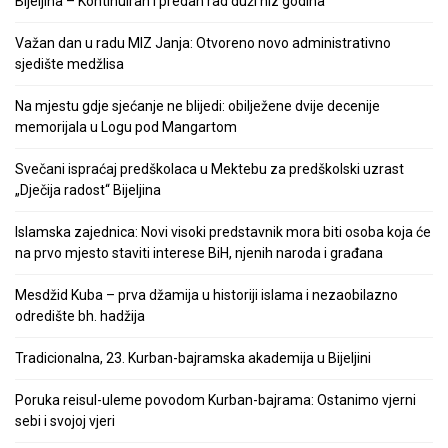
Bijeljina – Kontinuiran i predan rad duži niz godina
Važan dan u radu MIZ Janja: Otvoreno novo administrativno
sjedište medžlisa
Na mjestu gdje sjećanje ne blijedi: obilježene dvije decenije
memorijala u Logu pod Mangartom
Svečani ispraćaj predškolaca u Mektebu za predškolski uzrast
„Dječija radost“ Bijeljina
Islamska zajednica: Novi visoki predstavnik mora biti osoba koja će
na prvo mjesto staviti interese BiH, njenih naroda i građana
Mesdžid Kuba – prva džamija u historiji islama i nezaobilazno
odredište bh. hadžija
Tradicionalna, 23. Kurban-bajramska akademija u Bijeljini
Poruka reisul-uleme povodom Kurban-bajrama: Ostanimo vjerni
sebi i svojoj vjeri