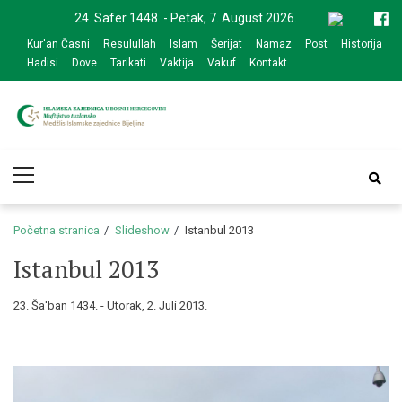
Skip
Skip
24. Safer 1448. - Petak, 7. August 2026.
to
to
Kur'an Časni
Resulullah
Islam
Šerijat
Namaz
Post
Historija
navigation
content
Hadisi
Dove
Tarikati
Vaktija
Vakuf
Kontakt
Medžlis Islamske
Službena web prezentacija
Primary
zajednice Bijeljina
Menu
Početna stranica
Slideshow
Istanbul 2013
Istanbul 2013
23. Ša'ban 1434. - Utorak, 2. Juli 2013.