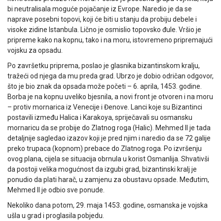
bi neutralisala moguće pojačanje iz Evrope. Naredio je da se
naprave posebni topovi, koji će biti u stanju da probiju debele i
visoke zidine Istanbula. Lično je osmislio topovsko đule. Vršio je
pripreme kako na kopnu, tako i na moru, istovremeno pripremajući
vojsku za opsadu.
Po završetku priprema, poslao je glasnika bizantinskom kralju,
tražeći od njega da mu preda grad. Ubrzo je dobio odričan odgovor,
što je bio znak da opsada može početi – 6. aprila, 1453. godine.
Borba je na kopnu uveliko bjesnila, a novi front je otvoren i na moru
– protiv mornarica iz Venecije i Đenove. Lanci koje su Bizantinci
postavili između Halica i Karakoya, spriječavali su osmansku
mornaricu da se probije do Zlatnog roga (Halic). Mehmed II je tada
detaljnije sagledao izazov koji je pred njim i naredio da se 72 galije
preko trupaca (kopnom) prebace do Zlatnog roga. Po izvršenju
ovog plana, cijela se situacija obrnula u korist Osmanlija. Shvativši
da postoji velika mogućnost da izgubi grad, bizantinski kralj je
ponudio da plati harač, u zamjenu za obustavu opsade. Međutim,
Mehmed II je odbio sve ponude.
Nekoliko dana potom, 29. maja 1453. godine, osmanska je vojska
ušla u grad i proglasila pobjedu.