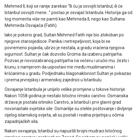
Mehmed II, koji se ranije zarekao “Ili ću ja osvojiti Istanbul, ili će
Istanbul osvojiti mene…” postao je osvajač Istanbula. Historija ga od
tog momenta više ne pamti kao Mehmeda II, nego kao Sultana
Mehmeda Osvajača (Fatih).
Iako je pokorio grad, Sultan Mehmed Fatih nije bio zlokoban po
njegove starosjedioce. Panika i netrepeljivost, koja bi se
povremeno pojavila, ubrzo je nestala, a gradu vraćena njegova
sigurnost. Sultan je čak dozvolio Grcima da izaberu patrijarha.
Pozvao je novoizabranog patrijarha na večeru i uručio mu žezlo i
krunu, s namjerom da uspostavi mir među muslimanima i
kršćanima u gradu. Podjednaku blagonaklonost Sultan je pokazao
i prema jevrejskoj i armenskoj zajednici u Istanbulu.
Osvajanje Istanbula je unijelo velike promjene u tokove historije.
Nakon 1058 godina je nestalo Istočno rimsko carstvo. Osmanska
država je postala istinsko Carstvo, a Istanbul i prvi glavni grad
novonastale svjetske sile. Osmanlije su stekle poštovanje i divljenje
cijelog islamskog svijeta, ali su postali i realna prijetnja u očima
zapadnjačkih sila.
Nakon osvajanja, Istanbul su napustili brojni mudraci Istočnog