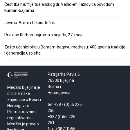
Čestitka muftije tuzlanskog dr. Vahid-ef. Fazlovića povodom
Kurban-bajrama
Jevmu-Arefe i tekbiri-tešrik
Prvi dan Kurban-bajrama u srijedu, 27. maja
Zašto učenici biraju Behram-begovu medresu: 400 godina tradicije
i generacije uspjeha
Patrijarha Pavla 6
76300 Bijeljina
Bosna i
Medžlis Bijeljina je
Hercegovina
dio Islamske
zajednice u Bosni i
tel: +387 (0)55 226
Hercegovini.
250
Prema pravnim
+387 (0)55 226
regulativama
251
Medžlis je pravno
fax: +387 (0)55