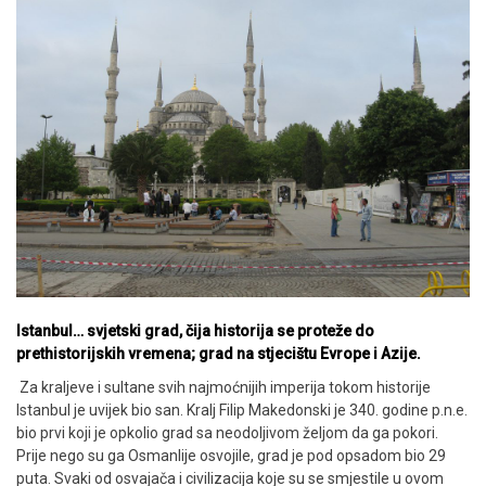
Istanbul… svjetski grad, čija historija se proteže do
prethistorijskih vremena; grad na stjecištu Evrope i Azije.
Za kraljeve i sultane svih najmoćnijih imperija tokom historije
Istanbul je uvijek bio san. Kralj Filip Makedonski je 340. godine p.n.e.
bio prvi koji je opkolio grad sa neodoljivom željom da ga pokori.
Prije nego su ga Osmanlije osvojile, grad je pod opsadom bio 29
puta. Svaki od osvajača i civilizacija koje su se smjestile u ovom