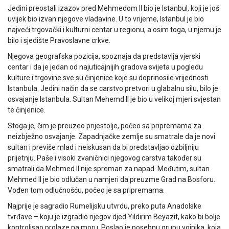
Jedini preostali izazov pred Mehmedom II bio je Istanbul, koji je još
uvijek bio izvan njegove vladavine. U to vrijeme, Istanbul je bio
najveći trgovački i kulturni centar u regionu, a osim toga, u njemu je
bilo i sjedište Pravoslavne crkve.
Njegova geografska pozicija, spoznaja da predstavlja vjerski
centar i da je jedan od najuticajnijih gradova svijeta u pogledu
kulture i trgovine sve su činjenice koje su doprinosile vrijednosti
Istanbula. Jedini način da se carstvo pretvori u glabalnu silu, bilo je
osvajanje Istanbula. Sultan Mehemd II je bio u velikoj mjeri svjestan
te činjenice.
Stoga je, čim je preuzeo prijestolje, počeo sa pripremama za
neizbježno osvajanje. Zapadnjačke zemlje su smatrale da je novi
sultan i previše mlad i neiskusan da bi predstavljao ozbiljniju
prijetnju. Paše i visoki zvaničnici njegovog carstva također su
smatrali da Mehmed II nije spreman za napad. Međutim, sultan
Mehmed II je bio odlučan u namjeri da preuzme Grad na Bosforu.
Vođen tom odlučnošću, počeo je sa pripremama.
Najprije je sagradio Rumelijsku utvrdu, preko puta Anadolske
tvrđave – koju je izgradio njegov djed Yildirim Beyazit, kako bi bolje
kontrolisao prolaze na moru. Poslao je posebnu grupu vojnika, koja