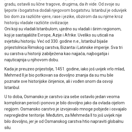
gradu, ostavili su lične tragove, drugima, da ih vide. Od svoje su
ljepote i bogatstva dodali njegovom bogatstvu. Istanbul je oduvijek
bio dom za različite vjere, rase i jezike, obzirom da su njime kroz
historiju vladale različite civilizacije.
Oni koji su vladali Istanbulom, ujedno su vladali i širim regionom,
koji je sastajalište Evrope, Azije i Afrike. Uveliko su uticali na
svjetsku historiju. Već od 330. godine n.e., Istanbul bijaše
prijestolnica Rimskog carstva, Bizanta i Latinske imperije. Sva tri
su carstva u historiji zabilježena kao najjača, najbogatija i
najuticajnija u njihovom dobu.
Kada je preuzeo prijestolje, 1451. godine, iako još uvijek vrlo mlad,
Mehmed II je bio potkovan sa dovoljno znanja da su mu bile
poznate sve historijske činjenice, ali i vođen snom da osvoji
Istanbul.
U to doba, Osmansko je carstvo iza sebe ostavilo jedan veoma
kompliciran period i ponovo je bilo dovoljno jako da ovlada cijelom
regijom. Osmansko carstvo je izvojevalo mnoge pobjede i osvajalo
nepregledne teritorije. Međutim, za Mehmeda II to još uvijek nije
bilo dovoljno, jer je od Osmanskog carstva htio napraviti globalnu
silu.