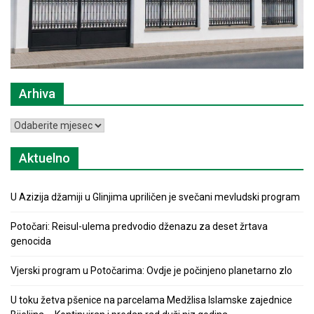
Arhiva
Arhiva
Aktuelno
U Azizija džamiji u Glinjima upriličen je svečani mevludski program
Potočari: Reisul-ulema predvodio dženazu za deset žrtava
genocida
Vjerski program u Potočarima: Ovdje je počinjeno planetarno zlo
U toku žetva pšenice na parcelama Medžlisa Islamske zajednice