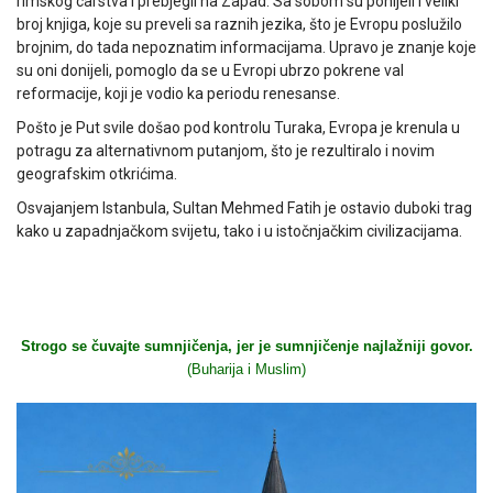
rimskog carstva i prebjegli na Zapad. Sa sobom su ponijeli i veliki
broj knjiga, koje su preveli sa raznih jezika, što je Evropu poslužilo
brojnim, do tada nepoznatim informacijama. Upravo je znanje koje
su oni donijeli, pomoglo da se u Evropi ubrzo pokrene val
reformacije, koji je vodio ka periodu renesanse.
Pošto je Put svile došao pod kontrolu Turaka, Evropa je krenula u
potragu za alternativnom putanjom, što je rezultiralo i novim
geografskim otkrićima.
Osvajanjem Istanbula, Sultan Mehmed Fatih je ostavio duboki trag
kako u zapadnjačkom svijetu, tako i u istočnjačkim civilizacijama.
Strogo se čuvajte sumnjičenja, jer je sumnjičenje najlažniji govor.
(Buharija i Muslim)