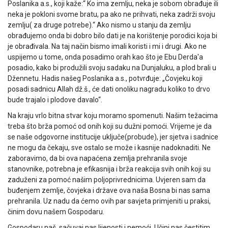
Poslanika a.s., koji kaže:“ Ko ima zemlju, neka je sobom obrađuje ili
neka je pokloni svome bratu, pa ako ne prihvati, neka zadrži svoju
zemlju( za druge potrebe).“ Ako nismo u stanju da zemlju
obrađujemo onda bi dobro bilo dati je na korištenje porodici koja bi
je obrađivala. Na taj način bismo imali koristi i mi i drugi. Ako ne
uspijemo u tome, onda posadimo orah kao što je Ebu Derda'a
posadio, kako bi produžili svoju sadaku na Dunjaluku, a plod brali u
Džennetu. Hadis našeg Poslanika a.s., potvrđuje: „Čovjeku koji
posadi sadnicu Allah dž.š., će dati onoliku nagradu koliko to drvo
bude trajalo i plodove davalo“.
Na kraju vrlo bitna stvar koju moramo spomenuti. Našim težacima
treba što brža pomoć od onih koji su dužni pomoći. Vrijeme je da
se naše odgovorne institucije uključe(probude), jer sjetva i sadnice
ne mogu da čekaju, sve ostalo se može i kasnije nadoknaditi. Ne
zaboravimo, da bi ova napaćena zemlja prehranila svoje
stanovnike, potrebna je efikasnija i brža reakcija svih onih koji su
zaduženi za pomoć našim poljoprivrednicima. Uvjeren sam da
buđenjem zemlje, čovjeka i države ova naša Bosna bi nas sama
prehranila. Uz nadu da ćemo ovih par savjeta primjeniti u praksi,
činim dovu našem Gospodaru.
Gospodaru naš, sačuvaj nas lijenosti i nemoći. Učini nas čestitim