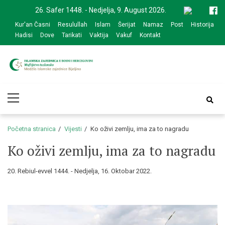
Skip
Skip
26. Safer 1448. - Nedjelja, 9. August 2026.
to
to
Kur'an Časni
Resulullah
Islam
Šerijat
Namaz
Post
Historija
navigation
content
Hadisi
Dove
Tarikati
Vaktija
Vakuf
Kontakt
Medžlis Islamske
Službena web prezentacija
Primary
zajednice Bijeljina
Menu
Početna stranica
Vijesti
Ko oživi zemlju, ima za to nagradu
Ko oživi zemlju, ima za to nagradu
20. Rebiul-evvel 1444. - Nedjelja, 16. Oktobar 2022.