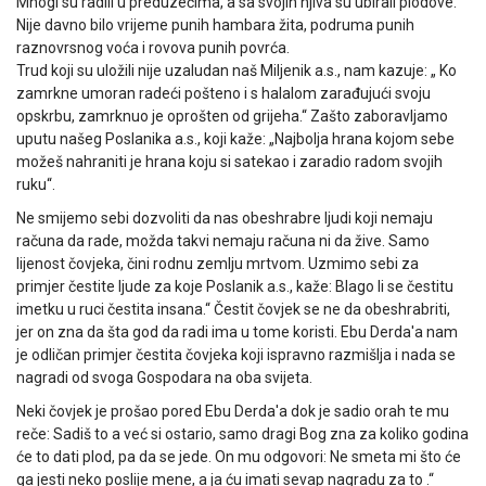
Mnogi su radili u preduzećima, a sa svojih njiva su ubirali plodove.
Nije davno bilo vrijeme punih hambara žita, podruma punih
raznovrsnog voća i rovova punih povrća.
Trud koji su uložili nije uzaludan naš Miljenik a.s., nam kazuje: „ Ko
zamrkne umoran radeći pošteno i s halalom zarađujući svoju
opskrbu, zamrknuo je oprošten od grijeha.“ Zašto zaboravljamo
uputu našeg Poslanika a.s., koji kaže: „Najbolja hrana kojom sebe
možeš nahraniti je hrana koju si satekao i zaradio radom svojih
ruku“.
Ne smijemo sebi dozvoliti da nas obeshrabre ljudi koji nemaju
računa da rade, možda takvi nemaju računa ni da žive. Samo
lijenost čovjeka, čini rodnu zemlju mrtvom. Uzmimo sebi za
primjer čestite ljude za koje Poslanik a.s., kaže: Blago li se čestitu
imetku u ruci čestita insana.“ Čestit čovjek se ne da obeshrabriti,
jer on zna da šta god da radi ima u tome koristi. Ebu Derda'a nam
je odličan primjer čestita čovjeka koji ispravno razmišlja i nada se
nagradi od svoga Gospodara na oba svijeta.
Neki čovjek je prošao pored Ebu Derda'a dok je sadio orah te mu
reče: Sadiš to a već si ostario, samo dragi Bog zna za koliko godina
će to dati plod, pa da se jede. On mu odgovori: Ne smeta mi što će
ga jesti neko poslije mene, a ja ću imati sevap nagradu za to .“