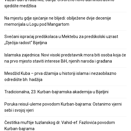
sjedište medžlisa
Na mjestu gdje sjećanje ne blijedi: obilježene dvije decenije
memorijala u Logu pod Mangartom
Svečani ispraćaj predškolaca u Mektebu za predškolski uzrast
„Dječija radost“ Bijeljina
Islamska zajednica: Novi visoki predstavnik mora biti osoba koja će
na prvo mjesto staviti interese BiH, njenih naroda i građana
Mesdžid Kuba – prva džamija u historiji islama i nezaobilazno
odredište bh. hadžija
Tradicionalna, 23. Kurban-bajramska akademija u Bijeljini
Poruka reisul-uleme povodom Kurban-bajrama: Ostanimo vjerni
sebi i svojoj vjeri
Čestitka muftije tuzlanskog dr. Vahid-ef. Fazlovića povodom
Kurban-bajrama