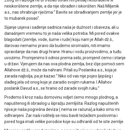
Zbog tih razloga ne bi trebao ostati niti pedalj neobrađene ili
neiskorištene zemlje, a da nije obrađen i iskorišten. Naš Miljenik
a.s., nas ohrabruje riječima:“ Bavite se obrađivanjem zemlje jer je
to mubarek posao“.
Sijanje usjeva i sađenje sadnica naša je dužnost i obaveza, ali u
današnjem vremenu to je naša velika potreba. Mi pored ovakve
blagodati (zemlje, vode, šume i rude) koju nam je Allah dž.š.,
darovao nemamo pravo da budemo siromašni, niti imamo
opravdanje da nas drugi hrane. Hranu i vodu proizvodimo, a tuđu
uvozimo. Promjenimo li odnos prema sebi, promjenit ćemo i stanje
u državi. Vjerujem da nas ova plodna zemlja, bez ičije pomoći sem
Allahove dž.š., može da nahrani. Pitali su Poslanika a.s., koja je
zarada najbolja, pa je kazao:“ Niko od vas nije pojeo ljepšeg i
slađeg jela od onog koje je zaradio svojim rukama. I Allahov
poslanik Davud a.s., se hranio od zarade svojih ruku.“
Prođemo li kroz našu domovinu vidjet ćemo mnogo plodnog, a
napuštenog ili obraslog u šipražju zemljišta. Razlog napuštenih
njiva je naša pogrešna deviza ( nema se računa),a kako smo mi
odhranjeni. Zar naši roditelji se nisu bavili težačkim poslovima i
pored toga imali velike porodice koje su odhranili od te iste zemlje.