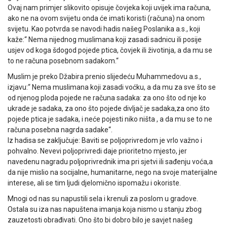
Ovaj nam primjer slikovito opisuje čovjeka koji uvijek ima računa,
ako ne na ovom svijetu onda će imati koristi (računa) na onom
svijetu. Kao potvrda se navodi hadis našeg Poslanika a.s., koji
kaže:“ Nema nijednog muslimana koji zasadi sadnicu ili posije
usjev od koga šdogod pojede ptica, čovjek ili životinja, a da mu se
to ne računa posebnom sadakom.“
Muslim je preko Džabira prenio slijedeću Muhammedovu a.s.,
izjavu:“ Nema muslimana koji zasadi voćku, a da mu za sve što se
od njenog ploda pojede ne računa sadaka: za ono što od nje ko
ukrade je sadaka, za ono što pojede divljač je sadaka,za ono što
pojede ptica je sadaka, i neće pojesti niko ništa , a da mu se to ne
računa posebna nagrda sadake“.
Iz hadisa se zaključuje: Baviti se poljoprivredom je vrlo važno i
pohvalno. Nevevi poljoprivredi daje prioritetno mjesto, jer
navedenu nagradu poljoprivrednik ima pri sjetvi ili sađenju voća,a
da nije mislio na socijalne, humanitarne, nego na svoje materijalne
interese, ali se tim ljudi djelomično ispomažu i okoriste.
Mnogi od nas su napustili sela i krenuli za poslom u gradove.
Ostala su iza nas napuštena imanja koja nismo u stanju zbog
zauzetosti obrađivati. Ono što bi dobro bilo je savjet našeg