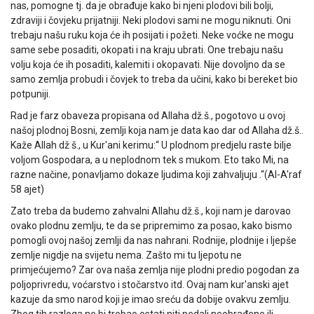
nas, pomogne tj. da je obrađuje kako bi njeni plodovi bili bolji,
zdraviji i čovjeku prijatniji. Neki plodovi sami ne mogu niknuti. Oni
trebaju našu ruku koja će ih posijati i požeti. Neke voćke ne mogu
same sebe posaditi, okopati i na kraju ubrati. One trebaju našu
volju koja će ih posaditi, kalemiti i okopavati. Nije dovoljno da se
samo zemlja probudi i čovjek to treba da učini, kako bi bereket bio
potpuniji.
Rad je farz obaveza propisana od Allaha dž.š., pogotovo u ovoj
našoj plodnoj Bosni, zemlji koja nam je data kao dar od Allaha dž.š..
Kaže Allah dž š., u Kur'ani kerimu:“ U plodnom predjelu raste bilje
voljom Gospodara, a u neplodnom tek s mukom. Eto tako Mi, na
razne načine, ponavljamo dokaze ljudima koji zahvaljuju .“(Al-A'raf
58 ajet)
Zato treba da budemo zahvalni Allahu dž.š., koji nam je darovao
ovako plodnu zemlju, te da se pripremimo za posao, kako bismo
pomogli ovoj našoj zemlji da nas nahrani. Rodnije, plodnije i ljepše
zemlje nigdje na svijetu nema. Zašto mi tu ljepotu ne
primjećujemo? Zar ova naša zemlja nije plodni predio pogodan za
poljoprivredu, voćarstvo i stočarstvo itd. Ovaj nam kur'anski ajet
kazuje da smo narod koji je imao sreću da dobije ovakvu zemlju.