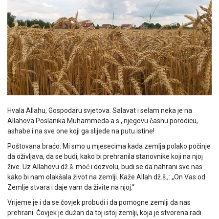
Hvala Allahu, Gospodaru svjetova. Salavat i selam neka je na
Allahova Poslanika Muhammeda a.s., njegovu časnu porodicu,
ashabe i na sve one koji ga slijede na putu istine!
Poštovana braćo. Mi smo u mjesecima kada zemlja polako počinje
da oživljava, da se budi, kako bi prehranila stanovnike koji na njoj
žive. Uz Allahovu dž.š. moć i dozvolu, budi se da nahrani sve nas
kako bi nam olakšala život na zemlji. Kaže Allah dž.š.,: „On Vas od
Zemlje stvara i daje vam da živite na njoj.“
Vrijeme je i da se čovjek probudi i da pomogne zemlji da nas
prehrani. Čovjek je dužan da toj istoj zemlji, koja je stvorena radi