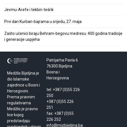
Jevmu-Arefe i tekbiri-tešrik
Prvi dan Kurban-bajrama u srijedu, 27. maja
Zašto učenici biraju Behram-begovu medresu: 400 godina tradicije
i generacije uspjeha
Patrijarha Pavla 6
76300 Bijeljina
Bosna i
Medžlis Bijeljina je
Hercegovina
dio Islamske
zajednice u Bosni i
tel: +387 (0)55 226
Hercegovini.
250
Prema pravnim
+387 (0)55 226
regulativama
251
Medžlis je pravno
fax: +387 (0)55
lice kojeg
226 252
predstavljaju
info@mizbijeljina.ba
predsjednik i glavni