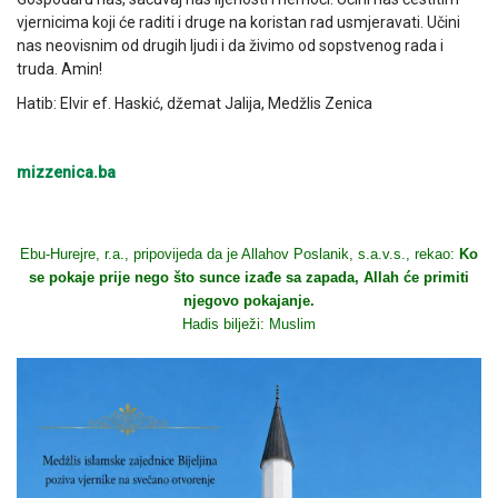
vjernicima koji će raditi i druge na koristan rad usmjeravati. Učini
nas neovisnim od drugih ljudi i da živimo od sopstvenog rada i
truda. Amin!
Hatib: Elvir ef. Haskić, džemat Jalija, Medžlis Zenica
mizzenica.ba
Ebu-Hurejre, r.a., pripovijeda da je Allahov Poslanik, s.a.v.s., rekao:
Ko
se pokaje prije nego što sunce izađe sa zapada, Allah će primiti
njegovo pokajanje.
Hadis bilježi: Muslim