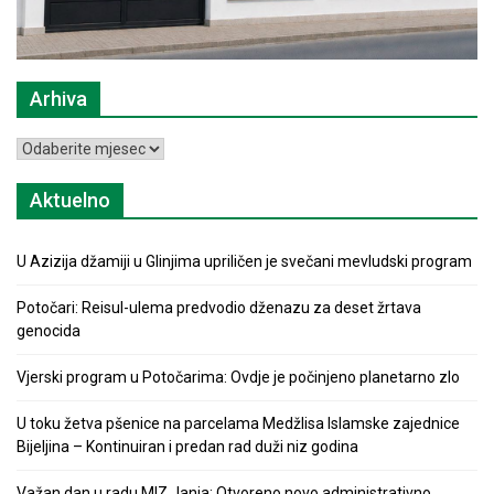
Arhiva
Arhiva
Aktuelno
U Azizija džamiji u Glinjima upriličen je svečani mevludski program
Potočari: Reisul-ulema predvodio dženazu za deset žrtava
genocida
Vjerski program u Potočarima: Ovdje je počinjeno planetarno zlo
U toku žetva pšenice na parcelama Medžlisa Islamske zajednice
Bijeljina – Kontinuiran i predan rad duži niz godina
Važan dan u radu MIZ Janja: Otvoreno novo administrativno