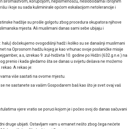
rećen siromaštvom, korupcijom, nepismenošću, neslobodama i brojnim
šu i koje su sada kuliminirale općom eskalacijom netolerancije i
alestinske hadžije su prošle golgotu zbog procedura okupatora njihove
muslimanska mjesta. Ali muslimani danas sami sebe ubijaju i
 halu) dočekujemo ovogodišnji hadž i koliko su se današnji muslimani
 emanet na Oprosnom hadžu kojeg je kao vrhunac svoje poslaničke misije
gamber, a.s, izrekao 9. zul-hidžeta 10. godine po Hidžri (632.g.n.e.) na
enog prenio i kada gledamo šta se danas u svijetu dešava ne možemo
rekao. A rekao je:
e s vama više sastati na ovome mjestu.
dok se ne sastanete sa vašim Gospodarem baš kao što je svet ovaj vaš
tulatima vjere vratio se poruci kojom je i počeo svoj do danas sačuvani
jedni druge ubijati. Ostavljam vam u emanet nešto zbog čega nećete