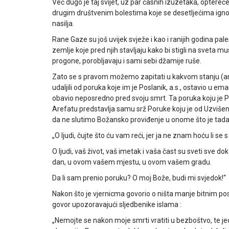
Već dugo je taj svijet, uz par časnih izuzetaka, opte
drugim društvenim bolestima koje se desetljećima ignori
nasilja.
Rane Gaze su još uvijek svježe i kao i ranijih godina p
zemlje koje pred njih stavljaju kako bi stigli na sveta 
progone, porobljavaju i sami sebi džamije ruše.
Zato se s pravom možemo zapitati u kakvom stanju (ar.
udaljili od poruka koje im je Poslanik, a.s., ostavio u
obavio neposredno pred svoju smrt. Ta poruka koju je Pej
Arefatu predstavlja samu srž Poruke koju je od Uzviš
da ne slutimo Božansko proviđenje u onome što je tada 
„O ljudi, čujte što ću vam reći, jer ja ne znam hoću li s
O ljudi, vaš život, vaš imetak i vaša čast su sveti sve 
dan, u ovom vašem mjestu, u ovom vašem gradu.
Da li sam prenio poruku? O moj Bože, budi mi svjedok!“
Nakon što je vjernicma govorio o ništa manje bitnim pos
govor upozoravajući sljedbenike islama :
„Nemojte se nakon moje smrti vratiti u bezboštvo, te 