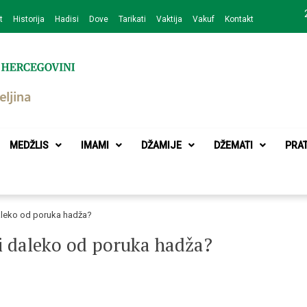
t
Historija
Hadisi
Dove
Tarikati
Vaktija
Vakuf
Kontakt
zajednice Bijeljina
MEDŽLIS
IMAMI
DŽAMIJE
DŽEMATI
PRA
aleko od poruka hadža?
i daleko od poruka hadža?