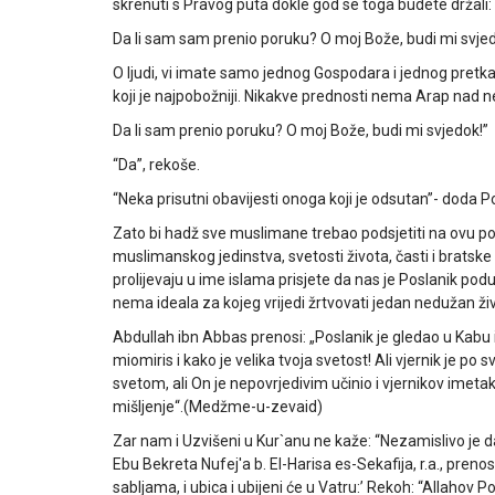
skrenuti s Pravog puta dokle god se toga budete držali: 
Da li sam sam prenio poruku? O moj Bože, budi mi svje
O ljudi, vi imate samo jednog Gospodara i jednog pretka.
koji je najpobožniji. Nikakve prednosti nema Arap nad 
Da li sam prenio poruku? O moj Bože, budi mi svjedok!”
“Da”, rekoše.
“Neka prisutni obavijesti onoga koji je odsutan”- doda P
Zato bi hadž sve muslimane trebao podsjetiti na ovu p
muslimanskog jedinstva, svetosti života, časti i bratske s
prolijevaju u ime islama prisjete da nas je Poslanik podu
nema ideala za kojeg vrijedi žrtvovati jedan nedužan živo
Abdullah ibn Abbas prenosi: „Poslanik je gledao u Kabu i re
miomiris i kako je velika tvoja svetost! Ali vjernik je po 
svetom, ali On je nepovrjedivim učinio i vjernikov imetak
mišljenje“.(Medžme-u-zevaid)
Zar nam i Uzvišeni u Kur`anu ne kaže: “Nezamislivo je da
Ebu Bekreta Nufej'a b. El-Harisa es-Sekafija, r.a., preno
sabljama, i ubica i ubijeni će u Vatru:’ Rekoh: “Allahov Po