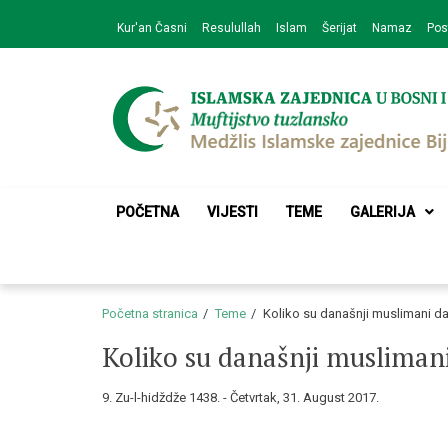
Skip
Skip
Kur'an Časni
Resulullah
Islam
Šerijat
Namaz
Pos
to
to
navigation
content
Medžlis Islamske 
Službena web prezentacija
POČETNA
VIJESTI
TEME
GALERIJA
Početna stranica
Teme
Koliko su današnji muslimani d
Koliko su današnji musliman
9. Zu-l-hidždže 1438. - Četvrtak, 31. August 2017.