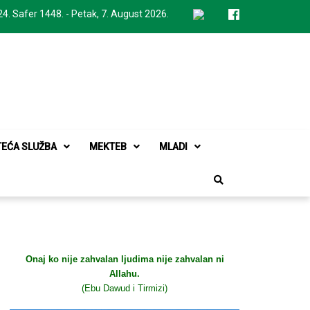
24. Safer 1448. - Petak, 7. August 2026.
TEĆA SLUŽBA
MEKTEB
MLADI
Onaj ko nije zahvalan ljudima nije zahvalan ni
Allahu.
(Ebu Dawud i Tirmizi)