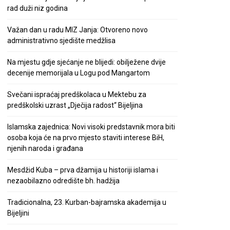
rad duži niz godina
Važan dan u radu MIZ Janja: Otvoreno novo
administrativno sjedište medžlisa
Na mjestu gdje sjećanje ne blijedi: obilježene dvije
decenije memorijala u Logu pod Mangartom
Svečani ispraćaj predškolaca u Mektebu za
predškolski uzrast „Dječija radost“ Bijeljina
Islamska zajednica: Novi visoki predstavnik mora biti
osoba koja će na prvo mjesto staviti interese BiH,
njenih naroda i građana
Mesdžid Kuba – prva džamija u historiji islama i
nezaobilazno odredište bh. hadžija
Tradicionalna, 23. Kurban-bajramska akademija u
Bijeljini