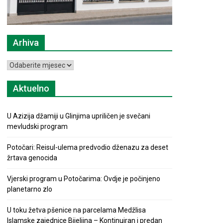
Arhiva
Arhiva
Aktuelno
U Azizija džamiji u Glinjima upriličen je svečani
mevludski program
Potočari: Reisul-ulema predvodio dženazu za deset
žrtava genocida
Vjerski program u Potočarima: Ovdje je počinjeno
planetarno zlo
U toku žetva pšenice na parcelama Medžlisa
Islamske zajednice Bijeljina – Kontinuiran i predan