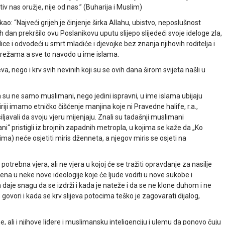
iv nas oružje, nije od nas.” (Buharija i Muslim)
ekao: “Najveći grijeh je činjenje širka Allahu, ubistvo, neposlušnost
h dan prekršilo ovu Poslanikovu uputu slijepo slijedeći svoje ideloge zla,
ice i odvodeći u smrt mladiće i djevojke bez znanja njihovih roditelja i
m mrežama a sve to navodo u ime islama.
a, nego i krv svih nevinih koji su se ovih dana širom svijeta našli u
a su ne samo muslimani, nego jedini ispravni, u ime islama ubijaju
iriji imamo etničko čišćenje manjina koje ni Pravedne halife, r.a.,
isiljavali da svoju vjeru mijenjaju. Znali su tadašnji muslimani
ni“ pristigli iz brojnih zapadnih metropla, u kojima se kaže da „Ko
) neće osjetiti miris dženneta, a njegov miris se osjeti na
rebna vjera, ali ne vjera u kojoj će se tražiti opravdanje za nasilje
očena u neke nove ideologije koje će ljude voditi u nove sukobe i
a daje snagu da se izdrži i kada je nateže i da se ne klone duhom i ne
ovori i kada se krv slijeva potocima teško je zagovarati dijalog,
, ali i njihove lidere i muslimansku inteligenciju i ulemu da ponovo čuju