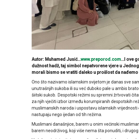
Autor: Muhamed Jusić…
www.preporod.com
…I ove g
dužnost hadž, taj simbol nepatvorene vjere u Jednog B
morali bismo se vratiti daleko u prošlost da nađem
Ono što nazivamo islamskim svijetom je danas sve samo
unutrašnjih sukoba ili su već duboko pale u ambis brato
šiitski sukob. Despotski režimi su spremni žrtvovati č
za njih vječiti izbor između korumpiranih despotskih rež
muslimanskih naroda i uspostavu islamskih vrijednosti či
nastupaju nego ijedan od tih režima.
Muslimani današnjice, barem u onim većinski muslimans
barem neodrživog, koji više nema šta ponuditi, i drugog 