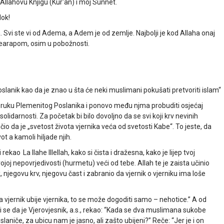
Allahovu Knjigu (Kur'an) i moj Sunnet.
dok!
 Svi ste vi od Adema, a Adem je od zemlje. Najbolji je kod Allaha onaj
nearapom, osim u pobožnosti.
oslanik kao da je znao u šta će neki muslimani pokušati pretvoriti islam“
oruku Plemenitog Poslanika i ponovo među njma probuditi osjećaj
olidarnosti. Za početak bi bilo dovoljno da se svi koji krv nevinih
čio da je „svetost života vjernika veća od svetosti Kabe“. To jeste, da
t a kamoli hiljade njih.
kao La Ilahe Illellah, kako si čista i dražesna, kako je lijep tvoj
svojoj nepovrjedivosti (hurmetu) veći od tebe. Allah te je zaista učinio
, njegovu krv, njegovu čast i zabranio da vjernik o vjerniku ima loše
 vjernik ubije vjernika, to se može dogoditi samo – nehotice.” A od
si se da je Vjerovjesnik, a.s., rekao: “Kada se dva muslimana sukobe
slaniče, za ubicu nam je jasno, ali zašto ubijeni?” Reče: “Jer je i on