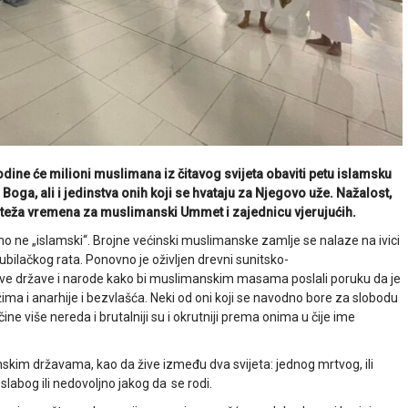
odine će milioni muslimana iz čitavog svijeta obaviti petu islamsku
oga, ali i jedinstva onih koji se hvataju za Njegovo uže. Nažalost,
o teža vremena za muslimanski Ummet i zajednicu vjerujućih.
 ne „islamski“. Brojne većinski muslimanske zamlje se nalaze na ivici
ubilačkog rata. Ponovno je oživljen drevni sunitsko-
itave države i narode kako bi muslimanskim masama poslali poruku da je
ima i anarhije i bezvlašća. Neki od oni koji se navodno bore za slobodu
ne više nereda i brutalniji su i okrutniji prema onima u čije ime
kim državama, kao da žive između dva svijeta: jednog mrtvog, ili
slabog ili nedovoljno jakog da se rodi.