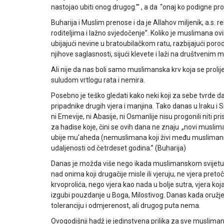
nastojao ubiti onog drugog.”’ , a da “onaj ko podigne prot
Buharija i Muslim prenose i da je Allahov miljenik, a.s. r
roditeljima i lažno svjedočenje”. Koliko je muslimana ovi
ubijajući nevine u bratoubilačkom ratu, razbijajući porod
njihove saglasnosti, sijući klevete i laži na društveni
Ali nije da nas boli samo muslimanska krv koja se prolijev
suludom vrtlogu rata i nemira.
Posebno je teško gledati kako neki koji za sebe tvrde d
pripadnike drugih vjera i manjina. Tako danas u Iraku i S
ni Emevije, ni Abasije, ni Osmanlije nisu progonili niti pr
za hadise koje, čini se ovih dana ne znaju „novi muslima
ubije mu'aheda (nemuslimana koji živi među muslimanima
udaljenosti od četrdeset godina.” (Buharija)
Danas je možda više nego ikada muslimanskom svijetu pot
nad onima koji drugačije misle ili vjeruju, ne vjera pret
krvoprolića, nego vjera kao nada u bolje sutra, vjera koj
izgubi pouzdanje u Boga, Milostivog. Danas kada oružje g
toleranciju i odmjerenost, ali drugog puta nema.
Ovogodišnji hadž je jedinstvena prilika za sve muslimane