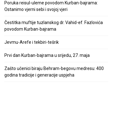
Poruka reisul-uleme povodom Kurban-bajrama:
Ostanimo vjerni sebi i svojoj vjeri
Čestitka muftije tuzlanskog dr. Vahid-ef. Fazlovića
povodom Kurban-bajrama
Jevmu-Arefe i tekbiri-tešrik
Prvi dan Kurban-bajrama u srijedu, 27. maja
Zašto učenici biraju Behram-begovu medresu: 400
godina tradicije i generacije uspjeha