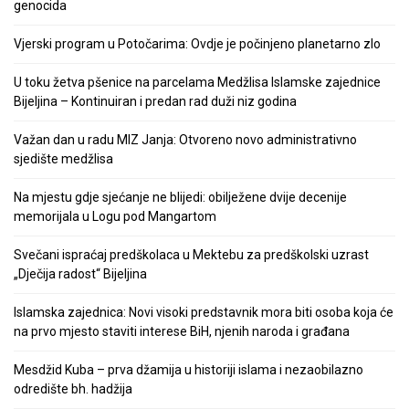
genocida
Vjerski program u Potočarima: Ovdje je počinjeno planetarno zlo
U toku žetva pšenice na parcelama Medžlisa Islamske zajednice
Bijeljina – Kontinuiran i predan rad duži niz godina
Važan dan u radu MIZ Janja: Otvoreno novo administrativno
sjedište medžlisa
Na mjestu gdje sjećanje ne blijedi: obilježene dvije decenije
memorijala u Logu pod Mangartom
Svečani ispraćaj predškolaca u Mektebu za predškolski uzrast
„Dječija radost“ Bijeljina
Islamska zajednica: Novi visoki predstavnik mora biti osoba koja će
na prvo mjesto staviti interese BiH, njenih naroda i građana
Mesdžid Kuba – prva džamija u historiji islama i nezaobilazno
odredište bh. hadžija