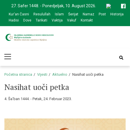
Skip
Skip
27. Safer 1448. - Ponedjeljak, 10. August 2026.
to
to
Kur'an Časni
Resulullah
Islam
Šerijat
Namaz
Post
Historija
navigation
content
Hadisi
Dove
Tarikati
Vaktija
Vakuf
Kontakt
Medžlis Islamske
Službena web prezentacija
Primary
zajednice Bijeljina
Menu
Početna stranica
Vijesti
Aktuelno
Nasihat uoči petka
Nasihat uoči petka
4. Ša'ban 1444. - Petak, 24. Februar 2023.