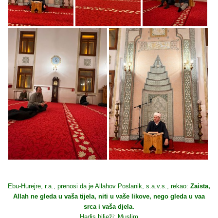
Ebu-Hurejre, r.a., prenosi da je Allahov Poslanik, s.a.v.s., rekao:
Zaista,
Allah ne gleda u vaša tijela, niti u vaše likove, nego gleda u vaa
srca i vaša djela.
Hadis bilježi: Muslim