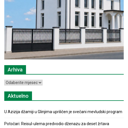
Arhiva
Arhiva
Aktuelno
U Azizija džamiji u Glinjima upriličen je svečani mevludski program
Potočari: Reisul-ulema predvodio dženazu za deset žrtava