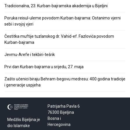
Tradicionalna, 23. Kurban-bajramska akademija u Bijeljini
Poruka reisul-uleme povodom Kurban-bajrama: Ostanimo vjerni
sebi i svojoj vjeri
Čestitka muftije tuzlanskog dr. Vahid-ef. Fazlovića povodom
Kurban-bajrama
Jevmu-Arefe i tekbiri-tešrik
Prvi dan Kurban-bajrama u srijedu, 27. maja
Zašto učenici biraju Behram-begovu medresu: 400 godina tradicije
i generacije uspjeha
Patrijarha Pavla 6
76300 Bijeljina
Bosna i
Medžlis Bijeljina je
Hercegovina
dio Islamske