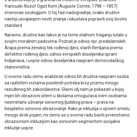
francuski filozof Ogist Kont (Auguste Comte; 1798 – 1857)
imenovao socilogijom. U toj fazi nadogradnje, svako društvo
nastoji usvajanjem novih znanja i iskustava popraviti svoj životni
standard.
Naravno, društvo kao takvo je na tome stalnom traganju lutalo u
svojim moralnim padovima. Poznat je odnos npr. predislamskih
Arapa prema ženskoj tek rođenoj djeci; starih Rimljana prema
defektno rođenoj djeci
, odnos evropskih doseljenika spram
Indijanaca, i uopće odnos doseljenika naspram domorodačkog
stanovništva.
U ovome radu ćemo analizirati odnos bh društva naspram osoba
sa različitim vrstama posebnih potreba
kroz prizmu mnogo
razuđenog bh zakondavstva. Glavni cilj nam je pokazati u kojoj
mjeri bh obrazovni sitem u školama omogućava ovim osobama
nesmetano uživanje osnovnog ljudskog prava – prava na
besplatno osnovno obrazovanje. Kako je inkluzija u općem smislu
mnogo širok pojam, mi ćemo se u ovome radu baviti prvenstveno
obrazovnom inkluzijom kao osnovnim segmentom socijalne
inkluzije uopće.