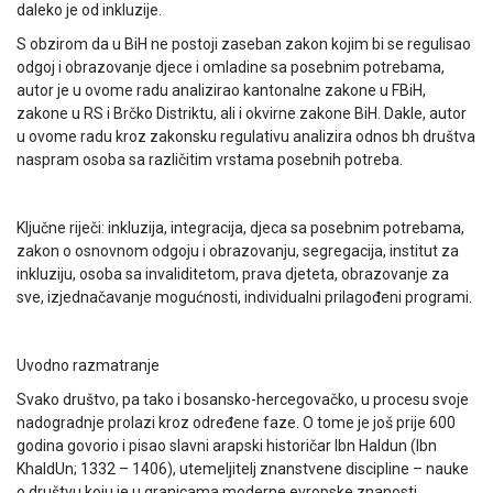
daleko je od inkluzije.
S obzirom da u BiH ne postoji zaseban zakon kojim bi se regulisao
odgoj i obrazovanje djece i omladine sa posebnim potrebama,
autor je u ovome radu analizirao kantonalne zakone u FBiH,
zakone u RS i Brčko Distriktu, ali i okvirne zakone BiH. Dakle, autor
u ovome radu kroz zakonsku regulativu analizira odnos bh društva
naspram osoba sa različitim vrstama posebnih potreba.
Ključne riječi: inkluzija, integracija, djeca sa posebnim potrebama,
zakon o osnovnom odgoju i obrazovanju, segregacija, institut za
inkluziju, osoba sa invaliditetom, prava djeteta, obrazovanje za
sve, izjednačavanje mogućnosti, individualni prilagođeni programi.
Uvodno razmatranje
Svako društvo, pa tako i bosansko-hercegovačko, u procesu svoje
nadogradnje prolazi kroz određene faze. O tome je još prije 600
godina govorio i pisao slavni arapski historičar Ibn Haldun (Ibn
KhaldUn; 1332 – 1406), utemeljitelj znanstvene discipline – nauke
o društvu koju je u granicama moderne evropske znanosti