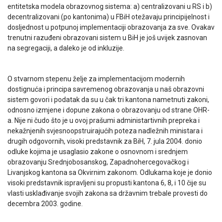
entitetska modela obrazovnog sistema: a) centralizovani u RS i b)
decentralizovani (po kantonima) u FBiH otežavaju principijelnost i
dosljednost u potpunoj implementaciji obrazovanja za sve. Ovakav
trenutni razuđeni obrazovani sistem u BiH je još uvijek zasnovan
na segregaciji, a daleko je od inkluzije.
O stvarnom stepenu želje za implementacijom modernih
dostignuća i principa savremenog obrazovanja u naš obrazovni
sistem govori i podatak da su u čak tri kantona
nametnuti zakoni,
odnosno izmjene i dopune zakona o obrazovanju od strane OHR-
a. Nije ni čudo što je u ovoj prašumi administartivnih prepreka i
nekažnjenih svjesnoopstruirajućih poteza nadležnih ministara i
drugih odgovornih, visoki predstavnik za BiH, 7. jula 2004. donio
odluke kojima je usaglasio zakone o osnovnom i srednjem
obrazovanju Srednjobosanskog, Zapadnohercegovačkog i
Livanjskog kantona sa Okvirnim zakonom. Odlukama koje je donio
visoki predstavnik ispravljeni su propusti kantona 6, 8, i 10 čije su
vlasti usklađivanje svojih zakona sa državnim trebale provesti do
decembra 2003. godine.