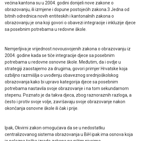
većina kantona su u 2004. godini donijeli nove zakone o
obrazovanju, ili izmjene i dopune postojećih zakona.3 Jedna od
bitnih odrednica novih entiteskih i kantonalnih zakona o
obrazovanju je ona koji govori o obavezi integracije i inkluzije djece
sa posebnim potrebama u redovne škole.
Nemjerljiva je vrijednost novousvojenih zakona o obrazovanju iz
2004. godine kada se tiče integracije djece sa posebnim
potrebama u redovne osnovne škole. Međutim, da i ovdje u
strategiji zaostajemo za drugima, govori primjer Hrvatske koja
ozbiljno razmišlja o uvođenju obaveznog srednjoškolskog
obrazovanja kako bi upravo kategorija djece sa posebnim
potrebama nastavila svoje obrazovanje i na tom sekundarnom
stepenu. Poznato je da takva djeca, zbog raznoraznih razloga, a
često i protiv svoje volje, završavaju svoje obrazovanje nakon
okončanja osnovne škole ili čak i prije.
Ipak, Okvirni zakon omogućava da se u nedostatku
centralizovanog sistema obrazovanja u BiH ipak ima osnova koja
je polazna tačka izrade zakona na nižim nivoima.