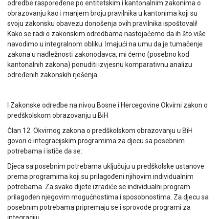
odredbe raspoređene po entitetskim i kantonalnim zakonima o
obrazovanju kao i manjem broju pravilnika u kantonima koji su
svoju zakonsku obavezu donošenja ovih pravilnika ispoštovali!
Kako se radi o zakonskim odredbama nastojaćemo da ih što više
navodimo u integralnom obliku. Imajući na umu da je tumačenje
zakona u nadležnosti zakonodavca, mi ćemo (posebno kod
kantonalnih zakona) ponuditi izvjesnu komparativnu analizu
određenih zakonskih rješenja.
I Zakonske odredbe na nivou Bosne i Hercegovine Okvirni zakon o
predškolskom obrazovanju u BiH
Član 12. Okvirnog zakona o predškolskom obrazovanju u BiH
govori o integracijskim programima za djecu sa posebnim
potrebama i ističe da se:
Djeca sa posebnim potrebama uključuju u predškolske ustanove
prema programima koji su prilagođeni njihovim individualnim
potrebama. Za svako dijete izradiće se individualni program
prilagođen njegovim mogućnostima i sposobnostima. Za djecu sa
posebnim potrebama pripremaju se i sprovode programi za
integraciju.