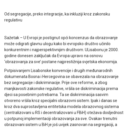
Od segregacije, preko integracije, ka inkluziji kroz zakonsku
regulativu
Sažetak – U Evropi je postignut opći koncenzus da obrazovanje
može odigrati glavnu ulogu kako bi evropsko društvo učinilo
konkurentnim i najperspektivnijim društvom. ULisabonu je 2000.
godine donesen zaključak da Evropa upravo na osnovu
‘obrazovanja za sve’ postane najprestižnija svjetska ekonomija.
Potpisivanjem Lisabonske konvencije i drugih međunarodnih
dokumenata Bosna i Hercegovina se obavezala na obrazovanje
bez segregacije i diskriminacije. Prije ove reforme, a zbog
manjkavosti zakonske regulative, vršila se diskriminacija prema
djeci sa posebnim potrebama. Ta se diskriminacija sasvim
otvoreno vršila kroz specijalni obrazovni sistem. Ipak i danas se
kroz dva suprostavljena entitetska modela obrazovnog sistema
(centralizovani u RS i decentralizovani u FBiH) otežava dosljednost
u potpunoj implementaciji obrazovanja za sve. Ovakav trenutni
obrazovani sistem u BiH je još uvijek zasnovan na segregaciji, a