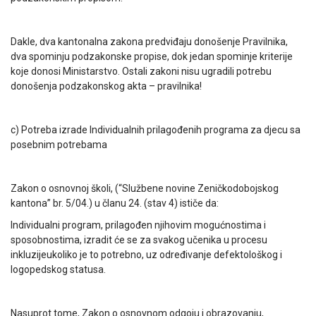
Dakle, dva kantonalna zakona predviđaju donošenje Pravilnika,
dva spominju podzakonske propise, dok jedan spominje kriterije
koje donosi Ministarstvo. Ostali zakoni nisu ugradili potrebu
donošenja podzakonskog akta – pravilnika!
c) Potreba izrade Individualnih prilagođenih programa za djecu sa
posebnim potrebama
Zakon o osnovnoj školi, (“Službene novine Zeničkodobojskog
kantona” br. 5/04.) u članu 24. (stav 4) ističe da:
Individualni program, prilagođen njihovim mogućnostima i
sposobnostima, izradit će se za svakog učenika u procesu
inkluzijeukoliko je to potrebno, uz određivanje defektološkog i
logopedskog statusa.
Nasuprot tome, Zakon o osnovnom odgoju i obrazovanju,