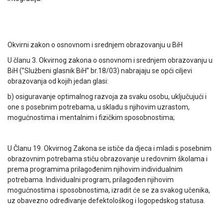
Okvirni zakon o osnovnom i srednjem obrazovanju u BiH
U članu 3. Okvirnog zakona o osnovnom i srednjem obrazovanju u
BiH (”Službeni glasnik BiH” br.18/03) nabrajaju se opći ciljevi
obrazovanja od kojih jedan glasi:
b) osiguravanje optimalnog razvoja za svaku osobu, uključujući i
one s posebnim potrebama, u skladu s njihovim uzrastom,
mogućnostima i mentalnim i fizičkim sposobnostima;
U Članu 19. Okvirnog Zakona se ističe da djeca i mladi s posebnim
obrazovnim potrebama stiču obrazovanje u redovnim školama i
prema programima prilagođenim njihovim individualnim
potrebama. Individualni program, prilagođen njihovim
mogućnostima i sposobnostima, izradit će se za svakog učenika,
uz obavezno određivanje defektološkog i logopedskog statusa.