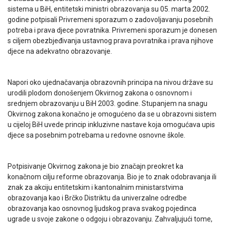
sistema u BiH, entitetski ministri obrazovanja su 05. marta 2002.
godine potpisali Privremeni sporazum o zadovoljavanju posebnih
potreba i prava djece povratnika. Privremeni sporazum je donesen
s ciljem obezbjeđivanja ustavnog prava povratnika i prava njihove
djece na adekvatno obrazovanje.
Napori oko ujednačavanja obrazovnih principa na nivou države su
urodili plodom donošenjem Okvirnog zakona o osnovnom i
srednjem obrazovanju u BiH 2003. godine. Stupanjem na snagu
Okvirnog zakona konačno je omogućeno da se u obrazovni sistem
u cijeloj BiH uvede princip inkluzivne nastave koja omogućava upis
djece sa posebnim potrebama u redovne osnovne škole.
Potpisivanje Okvirnog zakona je bio značajn preokret ka
konačnom cilju reforme obrazovanja. Bio je to znak odobravanja ili
znak za akciju entitetskim i kantonalnim ministarstvima
obrazovanja kao i Brčko Distriktu da univerzalne odredbe
obrazovanja kao osnovnog ljudskog prava svakog pojedinca
ugrade u svoje zakone o odgoju i obrazovanju. Zahvaljujući tome,