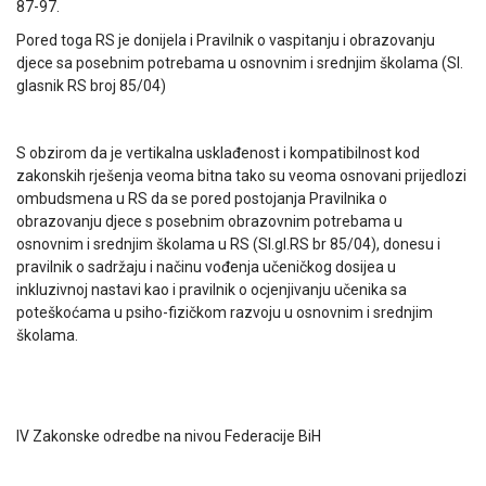
87-97.
Pored toga RS je donijela i Pravilnik o vaspitanju i obrazovanju
djece sa posebnim potrebama u osnovnim i srednjim školama (Sl.
glasnik RS broj 85/04)
S obzirom da je vertikalna usklađenost i kompatibilnost kod
zakonskih rješenja veoma bitna tako su veoma osnovani prijedlozi
ombudsmena u RS
da se pored postojanja Pravilnika o
obrazovanju djece s posebnim obrazovnim potrebama u
osnovnim i srednjim školama u RS (Sl.gl.RS br 85/04), donesu i
pravilnik o sadržaju i načinu vođenja učeničkog dosijea u
inkluzivnoj nastavi kao i pravilnik o ocjenjivanju učenika sa
poteškoćama u psiho-fizičkom razvoju u osnovnim i srednjim
školama.
IV Zakonske odredbe na nivou Federacije BiH