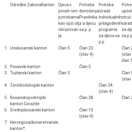
Odredbe ZakonaKanton
Djeca s
Potreba
Potreba
Potr
poseb nim
donošenja
izrade
uposl
potrebama
Pravilnika
Individualnih
struč.
kao opći cilj
z a djecu
prilagođenih
sarad
obrazovan
sa p. p.
programa
za dj
ja
za djecu sa
sa p.p
p.p.
1.
Unskosanski kanton
Član 5.
Član 23.
Član 
(stav 4)
(stav 
član 
2.
Posavski kanton
Član 5.
3.
Tuzlanski kanton
Član 3.
Član 
(stav
4.
Zeničkodobojski kanton
Član 24.
(stav 4)
5.
Bosanskopodrinjski
Član 28.
Član 
kanton Goražde
6.
Srednjobosanski kanton
Član 10.
(stav 4)
7.
Hercegovačkoneretvanski
kanton*