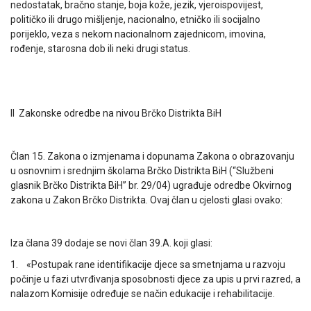
nedostatak, bračno stanje, boja kože, jezik, vjeroispovijest,
političko ili drugo mišljenje, nacionalno, etničko ili socijalno
porijeklo, veza s nekom nacionalnom zajednicom, imovina,
rođenje, starosna dob ili neki drugi status.
II Zakonske odredbe na nivou Brčko Distrikta BiH
Član 15. Zakona o izmjenama i dopunama Zakona o obrazovanju
u osnovnim i srednjim školama Brčko Distrikta BiH (“Službeni
glasnik Brčko Distrikta BiH” br. 29/04) ugrađuje odredbe Okvirnog
zakona u Zakon Brčko Distrikta. Ovaj član u cjelosti glasi ovako:
Iza člana 39 dodaje se novi član 39.A. koji glasi:
1. «Postupak rane identifikacije djece sa smetnjama u razvoju
počinje u fazi utvrđivanja sposobnosti djece za upis u prvi razred, a
nalazom Komisije određuje se način edukacije i rehabilitacije.