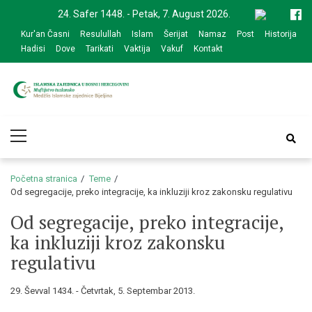
Skip
Skip
24. Safer 1448. - Petak, 7. August 2026.
to
to
Kur'an Časni
Resulullah
Islam
Šerijat
Namaz
Post
Historija
navigation
content
Hadisi
Dove
Tarikati
Vaktija
Vakuf
Kontakt
Medžlis Islamske
Službena web prezentacija
Primary
zajednice Bijeljina
Menu
Početna stranica
Teme
Od segregacije, preko integracije, ka inkluziji kroz zakonsku regulativu
Od segregacije, preko integracije,
ka inkluziji kroz zakonsku
regulativu
29. Ševval 1434. - Četvrtak, 5. Septembar 2013.