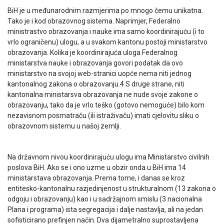
BiH je u međunarodnim razmjerima po mnogo čemu unikatna.
Tako je i kod obrazovnog sistema. Naprimjer, Federalno
ministrastvo obrazovanja i nauke ima samo koordinirajuću (i to
vrlo ograničenu) ulogu, a u svakom kantonu postoji ministarstvo
obrazovanja. Kolika je koordinirajuća uloga Federalnog
ministarstva nauke i obrazovanja govori podatak da ovo
ministarstvo na svojoj web-stranici uopće nema niti jednog
kantonalnog zakona o obrazovanju.4 S druge strane, niti
kantonalna ministarsva obrazovanja ne nude svoje zakone o
obrazovanju, tako da je vrlo teško (gotovo nemoguće) bilo kom
nezavisnom posmatraču (ili istraživaču) imati cjelovitu sliku o
obrazovnom sistemu u našoj zemlji.
Na državnom nivou koordinirajuću ulogu ima Ministarstvo civilnih
poslova BiH. Ako se i ono uzme u obzir onda u BiH ima 14
ministarstava obrazovanja. Prema tome, i danas se kroz
entitesko-kantonalnu razjedinjenost u strukturalnom (13 zakona o
odgoju i obrazovanju) kao i u sadržajnom smislu (3 nacionalna
Plana i programa) ista segregacija i dalje nastavlja, ali na jedan
sofisticirano prefinjen način. Dva dijametralno suprostavljena