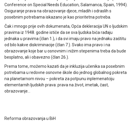
Conference on Special Needs Education, Salamanca, Spain, 1994).
Osiguranje prava na obrazovanje djece, mladih i odraslih s
posebnim potrebama iskazano je kao prioritetna potreba.
Čak i mnogo prije ovih dokumenata, Opća dekleracija UN o ljudskim
pravima iz 1948. godine ističe da se sva ljudska bića rađaju
jednaka u pravima (član 1.), i da svi imaju pravo na jednaku zaštitu
od bilo kakve diskriminacije (član 7.). Svako ima pravo i na
obrazovanje koje bar u osnovnim i nižim stepenima treba da bude
besplatno, ali i obavezno (član 26.).
Prema tome, možemo kazati da je inkluzija učenika sa posebnim
potrebama u redovne osnovne škole dio jednog globalnog pokreta
na planetarnom nivou – pokreta za potpunu inplemenatciju
elementarnih ljudskih prava: prava na život, imetak, čast,
obrazovanje…
Reforma obrazovanja u BiH