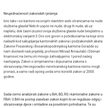
Neujednačenost zakonskih rješenja
Isto tako i svi kantoni na svojim vlastitim web-stranicama ne nude
službena glasila! Neki ih uopće ne nude; drugi ih nude, ali uz
naplatu; dok časni izuzeci svoja službena glasila nude besplatno u
elektronskoj varijanti.5 Ovo sve govori o poteškoćama na koje smo
nailazili kod sakupljanja kantonalnih zakona i podzakonskih akata.
Zakone Posavskog i Bosanskopodrinjskog kantona Goražde su
nam dostavili naši prijatelji, profesori Mirsad Arnautalić i Dženan
Imamović na čemu im mnogo zahvaljujemo. I pored našeg
nastojanja, Zakon o izmjenanma i dopunama zakona o
obrazovanju Hercegovačko-neretvanskog kantona nismo mogli
pronaći, a samo radi općeg uvida smo koristili zakon iz 2000.
godine.
Sada ćemo analizirati zakone u BiH, BD, RS i kantonalne zakone u
FBiH. U BiH ne postoji zaseban zakon kojim bi se regulisao odgoj i
obrazovanje djece i omladine sa posebnim potrebama. Te su