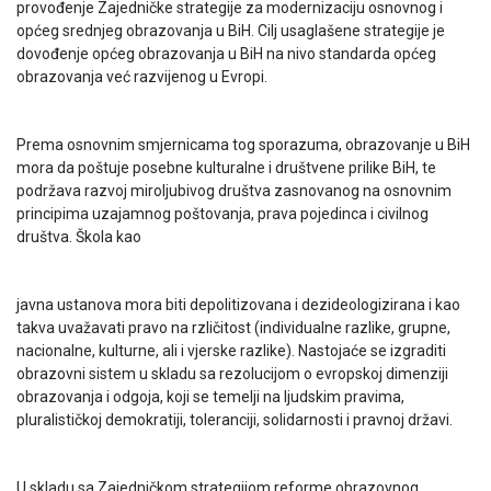
provođenje Zajedničke strategije za modernizaciju osnovnog i
općeg srednjeg obrazovanja u BiH. Cilj usaglašene strategije je
dovođenje općeg obrazovanja u BiH na nivo standarda općeg
obrazovanja već razvijenog u Evropi.
Prema osnovnim smjernicama tog sporazuma, obrazovanje u BiH
mora da poštuje posebne kulturalne i društvene prilike BiH, te
podržava razvoj miroljubivog društva zasnovanog na osnovnim
principima uzajamnog poštovanja, prava pojedinca i civilnog
društva. Škola kao
javna ustanova mora biti depolitizovana i dezideologizirana i kao
takva uvažavati pravo na rzličitost (individualne razlike, grupne,
nacionalne, kulturne, ali i vjerske razlike). Nastojaće se izgraditi
obrazovni sistem u skladu sa rezolucijom o evropskoj dimenziji
obrazovanja i odgoja, koji se temelji na ljudskim pravima,
pluralističkoj demokratiji, toleranciji, solidarnosti i pravnoj državi.
U skladu sa Zajedničkom strategijom reforme obrazovnog