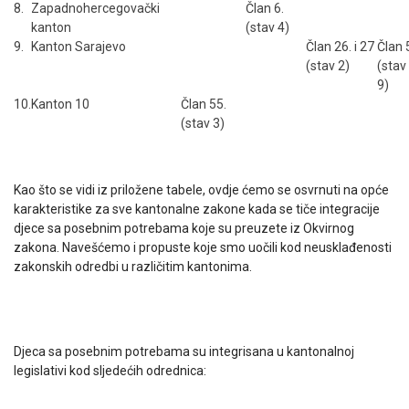
8.
Zapadnohercegovački
Član 6.
kanton
(stav 4)
9.
Kanton Sarajevo
Član 26. i 27
Član 
(stav 2)
(stav 
9)
10.
Kanton 10
Član 55.
(stav 3)
Kao što se vidi iz priložene tabele, ovdje ćemo se osvrnuti na opće
karakteristike za sve kantonalne zakone kada se tiče integracije
djece sa posebnim potrebama koje su preuzete iz Okvirnog
zakona. Navešćemo i propuste koje smo uočili kod neusklađenosti
zakonskih odredbi u različitim kantonima.
Djeca sa posebnim potrebama su integrisana u kantonalnoj
legislativi kod sljedećih odrednica: