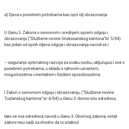
a) Djeca s posebnim potrebama kao opći cilj obrazovanja
U članu 5. Zakona o osnovnom i srednjem općem odgoju i
obrazovanju (“Službene novine Unskosanskog kantona”br. 5/04)
kao jedan od općih ciljeva odgoja i obrazovanja navodi se i:
– osiguranje optimalnog razvoja za svaku osobu, uključujući i one s
posebnim potrebama, u skladu s njihovim uzrastom,
mogućnostima i mentalnim i fizičkim sposobnostima.
I Zakon o osnovnom odgoju i obrazovanju, (“Službene novine
Tuzlanskog kantona” br. 6/04) u članu 3. donosi istu odrednicu.
Iako se ova odrednica navodi u članu 3. Okvirnog zakona, ostali
zakoni nisu našli za shodno da to istaknu!