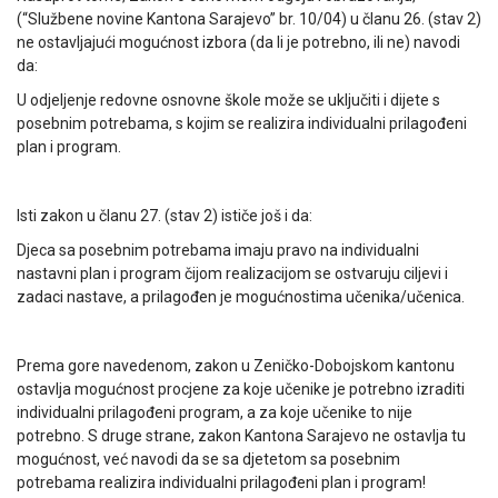
(“Službene novine Kantona Sarajevo” br. 10/04) u članu 26. (stav 2)
ne ostavljajući mogućnost izbora (da li je potrebno, ili ne) navodi
da:
U odjeljenje redovne osnovne škole može se uključiti i dijete s
posebnim potrebama, s kojim se realizira individualni prilagođeni
plan i program.
Isti zakon u članu 27. (stav 2) ističe još i da:
Djeca sa posebnim potrebama imaju pravo na individualni
nastavni plan i program čijom realizacijom se ostvaruju ciljevi i
zadaci nastave, a prilagođen je mogućnostima učenika/učenica.
Prema gore navedenom, zakon u Zeničko-Dobojskom kantonu
ostavlja mogućnost procjene za koje učenike je potrebno izraditi
individualni prilagođeni program, a za koje učenike to nije
potrebno. S druge strane, zakon Kantona Sarajevo ne ostavlja tu
mogućnost, već navodi da se sa djetetom sa posebnim
potrebama realizira individualni prilagođeni plan i program!