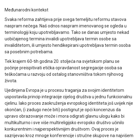
Međunarodni kontekst
Svaka reforma zahtijeva prije svega temeljitu reformu stavova
naspram nečega. Naš odnos naspram imenovanog se ogleda u
terminologiji koju upotrebljavamo. Tako se danas umjesto nekad
uobičajenog termina invalidi upotrebljava termin osobe sa
invaliditetom, ili umjesto hendikepirani upotrebljava termin osoba
sa posebnim potrebama.
Tek krajem 60-tih godina 20. stoljeća na svjetskom planu se
počinje preispitivati etička opravdanost segregacije osoba sa
teškoćama u razvoju od ostalog stanovništva tokom njihovog
života.
Ujedinjena Evropa je u procesu traganja za svojim identitetom
uspostavila princip integracije cijelog društva u jednu funkcionalnu
cjelinu. Iako proces zaokruženja evropskog identiteta još uvijek nije
okončan, (i zadugo neće biti) postignut je opći koncenzus da
upravo obrazovanje može i mora odigrati glavnu ulogu kako bi
multikulturno i sve više multireligijsko evropsko društvo učinilo
konkurentnim i najperspektivnijim društvom. Ovaj proces je
sazrijevao kroz mnoge konferencije i stručne skupove na najvišem