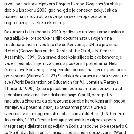
nivou pod pokroviteljstvom Savjeta Evrope. Svoj završni oblik je
dobio u Lisabonu 2000. godine, gdje je donesen zaključak da
upravo na osnovu obrazovanja za sve Evropa postane
najprestižnije svjetska ekonomija.
Dokument iz Lisabona iz 2000. godine se u stvari samo naslanja
na zaključke i preporuke ranijih dokumenata usvojenih na
međunarodnom nivou kao što su:Konvencija UN-a o pravima
djeteta (Convention on the Rights of the Child, U.N. General
Assembly, 1989.) Sva prava djece koja slijede iz ove konvencije
važe u jednakoj mjeri i za djecu s posebnim potrebama. Neki
članovi ove Konvencije se specijalno odnose na djecu s posebnim
potrebama (članovi 2, 9, 23).Svjetska deklaracija o obrazovanju za
sve (World Declaration on Education for All, Jomtien/Pattaya,
Thailand, 1990.) Djeca s posebnim potrebama se obrazuju pod
jednakim uslovima i bez diskriminacije. Član III, paragraf 5,
naglašava činjenicu da obrazovne potrebe hendikepiranih osoba
zahtijevaju posebnu pažnju.Standardna pravila UN-a o
izjednačavanju mogućnosti osoba sa invaliditetom (U.N. General
Assembly, 1993) Države trebaju postaviti kao cilj postepeno
integrisanje djelatnosti specijalnih škola u redovne škole (pravilo 6,
tačka 8).Svjetska konferencija o specijalnom obrazovanju (World