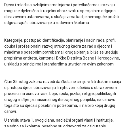
Djeca i mladi sa ozbiljnim smetnjama i poteškoćama u razvoju
mogu se djelimično ili u cjelini obrazovati u specijalnim odgojno-
obrazovnim ustanovama, u slučajevima kad je nemoguće pružiti
odgovarajuće obrazovanje u redovnim školama.
Kategorije, postupak identifikacije, planiranje i način rada, profil,
obuka i profesionalni razvoj stručnog kadra za rad s djecom i
mladima s posebnim potrebama i druga pitanja, bliže se uređuju
propisima entiteta, kantona i Brčko Distrikta Bosne i Hercegovine,
u skladu s principima i standardima utvrđenim ovim zakonom.
Član 35. istog zakona navodi da škola ne smije vršiti diskriminaciju
u pristupu djece obrazovanju ili njihovom učešću u obrazovnom
procesu, na osnovu rase, boje, spola, jezika, religije, političkog ili
drugog mišljenja, nacionalnog ili socijalnog porijekla, na osnovu
toga što su djeca s posebnim potrebama, ili na bilo kojoj drugoj
osnovi.
U smislu stava 1. ovog člana, nadležni organi vlasti i institucije,
zajedno sa školama, posebno su odgovorni za osiguranje