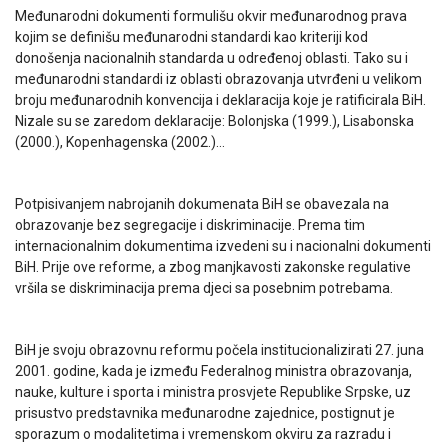
Međunarodni dokumenti formulišu okvir međunarodnog prava
kojim se definišu međunarodni standardi kao kriteriji kod
donošenja nacionalnih standarda u određenoj oblasti. Tako su i
međunarodni standardi iz oblasti obrazovanja utvrđeni u velikom
broju međunarodnih konvencija i deklaracija koje je ratificirala BiH.
Nizale su se zaredom deklaracije: Bolonjska (1999.), Lisabonska
(2000.), Kopenhagenska (2002.)…
Potpisivanjem nabrojanih dokumenata BiH se obavezala na
obrazovanje bez segregacije i diskriminacije. Prema tim
internacionalnim dokumentima izvedeni su i nacionalni dokumenti
BiH. Prije ove reforme, a zbog manjkavosti zakonske regulative
vršila se diskriminacija prema djeci sa posebnim potrebama.
BiH je svoju obrazovnu reformu počela institucionalizirati 27. juna
2001. godine, kada je između Federalnog ministra obrazovanja,
nauke, kulture i sporta i ministra prosvjete Republike Srpske, uz
prisustvo predstavnika međunarodne zajednice, postignut je
sporazum o modalitetima i vremenskom okviru za razradu i