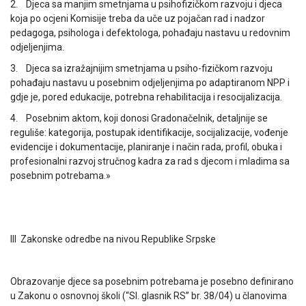
2. Djeca sa manjim smetnjama u psihofizičkom razvoju i djeca
koja po ocjeni Komisije treba da uče uz pojačan rad i nadzor
pedagoga, psihologa i defektologa, pohađaju nastavu u redovnim
odjeljenjima.
3. Djeca sa izražajnijim smetnjama u psiho-fizičkom razvoju
pohađaju nastavu u posebnim odjeljenjima po adaptiranom NPP i
gdje je, pored edukacije, potrebna rehabilitacija i resocijalizacija.
4. Posebnim aktom, koji donosi Gradonačelnik, detaljnije se
reguliše: kategorija, postupak identifikacije, socijalizacije, vođenje
evidencije i dokumentacije, planiranje i način rada, profil, obuka i
profesionalni razvoj stručnog kadra za rad s djecom i mladima sa
posebnim potrebama.»
III Zakonske odredbe na nivou Republike Srpske
Obrazovanje djece sa posebnim potrebama je posebno definirano
u Zakonu o osnovnoj školi (“Sl. glasnik RS” br. 38/04) u članovima