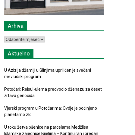
Arhiva
Arhiva
Aktuelno
U Azizija džamiji u Glinjima upriličen je svečani
mevludski program
Potočari: Reisul-ulema predvodio dženazu za deset
žrtava genocida
Vjerski program u Potočarima: Ovdje je počinjeno
planetarno zlo
U toku žetva pšenice na parcelama Medžlisa
Islamske zajednice Bijeljina – Kontinuiran i predan