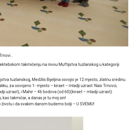
 Trnovi…
 mektebskom takmičenju na nivou Muftijstva tuzlanskog u kategoriji
ijstva tuzlanskog,
Medžlis Bijeljina osvojio je 12 mjesto, zlatnu sredinu.
ku, za osvojeno 1- mjesto – kiraet – mladji uzrast. Nasi Trnovci,
i uzrast), i Mahir – 46 bodova (od 60)(kiraet – mladji uzrast).
, kao takmičar, a danas je tu moj sin!
 u životu i da svakim danom budemo bolji – U SVEMU!