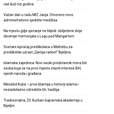
rad duži niz godina
Važan dan u radu MIZ Janja: Otvoreno novo
administrativno sjedište medžlisa
Na mjestu gdje sjećanje ne blijedi: obilježene dvije
decenije memorijala u Logu pod Mangartom
Svečani ispraćaj predškolaca u Mektebu za
predškolski uzrast „Dječija radost“ Bijeljina
Islamska zajednica: Novi visoki predstavnik mora biti
osoba koja će na prvo mjesto staviti interese BiH,
njenih naroda i građana
Mesdžid Kuba – prva džamija u historiji islama i
nezaobilazno odredište bh. hadžija
Tradicionalna, 23. Kurban-bajramska akademija u
Bijeljini