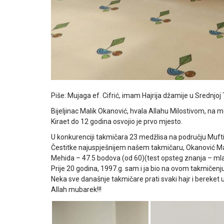
Piše: Mujaga ef. Cifrić, imam Hajrija džamije u Srednjoj
Bijeljinac Malik Okanović, hvala Allahu Milostivom, na
Kiraet do 12 godina osvojio je prvo mjesto.
U konkurenciji takmičara 23 medžlisa na području Muft
Čestitke najuspješnijem našem takmičaru, Okanović Mali
Mehida – 47.5 bodova (od 60)(test opsteg znanja – mladj
Prije 20 godina, 1997.g. sam i ja bio na ovom takmičenju
Neka sve današnje takmičare prati svaki hajr i bereket
Allah mubarek!!!