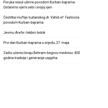
Poruka reisul-uleme povodom Kurban-bajrama:
Ostanimo vjerni sebi i svojoj vjeri
Čestitka muftije tuzlanskog dr. Vahid-ef. Fazlovića
povodom Kurban-bajrama
Jevmu-Arefe i tekbiri-tešrik
Prvi dan Kurban-bajrama u srijedu, 27. maja
Zašto učenici biraju Behram-begovu medresu: 400
godina tradicije i generacije uspjeha