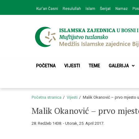
Skip
Skip
Kur'an Časni
Resulullah
Islam
Šerijat
Namaz
Pos
to
to
navigation
content
Medžlis Islamske 
Službena web prezentacija
POČETNA
VIJESTI
TEME
GALERIJA
Početna stranica
Vijesti
Malik Okanović – prvo mjesto u 
Malik Okanović – prvo mjesto
28. Redžeb 1438. - Utorak, 25. April 2017.