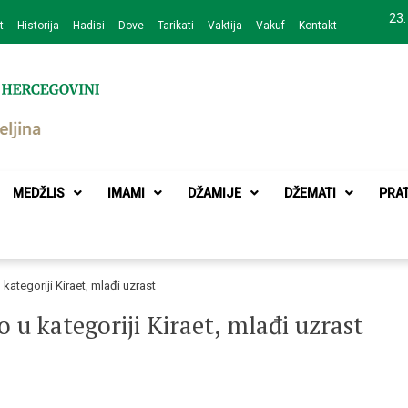
23.
t
Historija
Hadisi
Dove
Tarikati
Vaktija
Vakuf
Kontakt
zajednice Bijeljina
MEDŽLIS
IMAMI
DŽAMIJE
DŽEMATI
PRA
kategoriji Kiraet, mlađi uzrast
 u kategoriji Kiraet, mlađi uzrast