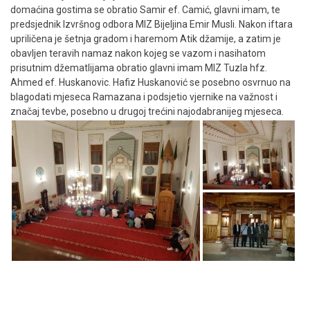
domaćina gostima se obratio Samir ef. Camić, glavni imam, te
predsjednik Izvršnog odbora MIZ Bijeljina Emir Musli. Nakon iftara
upriličena je šetnja gradom i haremom Atik džamije, a zatim je
obavljen teravih namaz nakon kojeg se vazom i nasihatom
prisutnim džematlijama obratio glavni imam MIZ Tuzla hfz.
Ahmed ef. Huskanovic. Hafiz Huskanović se posebno osvrnuo na
blagodati mjeseca Ramazana i podsjetio vjernike na važnost i
značaj tevbe, posebno u drugoj trećini najodabranijeg mjeseca.