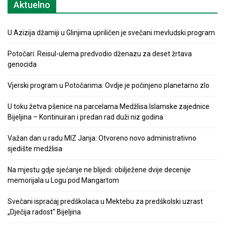
Aktuelno
U Azizija džamiji u Glinjima upriličen je svečani mevludski program
Potočari: Reisul-ulema predvodio dženazu za deset žrtava
genocida
Vjerski program u Potočarima: Ovdje je počinjeno planetarno zlo
U toku žetva pšenice na parcelama Medžlisa Islamske zajednice
Bijeljina – Kontinuiran i predan rad duži niz godina
Važan dan u radu MIZ Janja: Otvoreno novo administrativno
sjedište medžlisa
Na mjestu gdje sjećanje ne blijedi: obilježene dvije decenije
memorijala u Logu pod Mangartom
Svečani ispraćaj predškolaca u Mektebu za predškolski uzrast
„Dječija radost“ Bijeljina