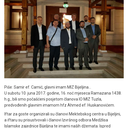
Piše: Samir ef. Camić, glavni imam MIZ Bijeljina…
U subotu 10. juna 2017. godine, 16. noć mjeseca Ramazana 1438.
h.g., bili smo počašćeni posjetom članova IO MIZ Tuzla,
predvođenih glavnim imamom hfz Ahmed ef. Huskanovićem.
Iftar za goste organizirali su članovi Mektebskog centra u Bijeljini,
a iftaru su prisustvovali i članovi Izvršnog odbora Medžlisa
Islamske zajednice Bijeljina te imami naših džemata. Ispred