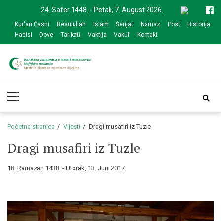
Skip
Skip
24. Safer 1448. - Petak, 7. August 2026.
to
to
Kur'an Časni
Resulullah
Islam
Šerijat
Namaz
Post
Historija
navigation
content
Hadisi
Dove
Tarikati
Vaktija
Vakuf
Kontakt
Medžlis Islamske
Službena web prezentacija
Primary
zajednice Bijeljina
Menu
Početna stranica
Vijesti
Dragi musafiri iz Tuzle
Dragi musafiri iz Tuzle
18. Ramazan 1438. - Utorak, 13. Juni 2017.