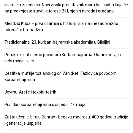
Islamska zajednica: Novi visoki predstavnik mora biti osoba koja će
na prvo mjesto staviti interese BiH, njenih naroda i građana
Mesdžid Kuba – prva džamija u historiji islama i nezaobilazno
odredište bh. hadžija
Tradicionalna, 23. Kurban-bajramska akademija u Bijeljini
Poruka reisul-uleme povodom Kurban-bajrama: Ostanimo vjerni
sebi i svojoj vjeri
Čestitka muftije tuzlanskog dr. Vahid-ef. Fazlovića povodom
Kurban-bajrama
Jevmu-Arefe i tekbiri-tešrik
Prvi dan Kurban-bajrama u srijedu, 27. maja
Zašto učenici biraju Behram-begovu medresu: 400 godina tradicije
i generacije uspjeha