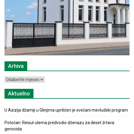
Arhiva
Arhiva
Aktuelno
U Azizija džamiji u Glinjima upriličen je svečani mevludski program
Potočari: Reisul-ulema predvodio dženazu za deset žrtava
genocida