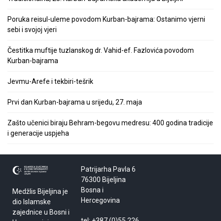
Poruka reisul-uleme povodom Kurban-bajrama: Ostanimo vjerni
sebi i svojoj vjeri
Čestitka muftije tuzlanskog dr. Vahid-ef. Fazlovića povodom
Kurban-bajrama
Jevmu-Arefe i tekbiri-tešrik
Prvi dan Kurban-bajrama u srijedu, 27. maja
Zašto učenici biraju Behram-begovu medresu: 400 godina tradicije
i generacije uspjeha
Patrijarha Pavla 6
76300 Bijeljina
Bosna i
Medžlis Bijeljina je
Hercegovina
dio Islamske
zajednice u Bosni i
tel: +387 (0)55 226