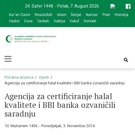
Skip
Skip
24. Safer 1448. - Petak, 7. August 2026.
to
to
Kur'an Časni
Resulullah
Islam
Šerijat
Namaz
Post
Historija
navigation
content
Hadisi
Dove
Tarikati
Vaktija
Vakuf
Kontakt
Medžlis Islamske
Službena web prezentacija
Primary
zajednice Bijeljina
Menu
Početna stranica
Vijesti
Agencija za certificiranje halal kvalitete i BBI banka ozvaničili saradnju
Agencija za certificiranje halal
kvalitete i BBI banka ozvaničili
saradnju
10. Muharrem 1436. - Ponedjeljak, 3. Novembar 2014.