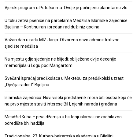
Vjerski program u Potočarima: Ovdje je počinjeno planetarno zlo
U toku žetva pšenice na parcelama Medžlisa Islamske zajednice
Bijeljina – Kontinuiran i predan rad duži niz godina
Važan dan u radu MIZ Janja: Otvoreno novo administrativno
sjedište medžlisa
Na mjestu gdje sjećanje ne blijedi: obilježene dvije decenije
memorijala u Logu pod Mangartom
Svečani ispraćaj predškolaca u Mektebu za predškolski uzrast
„Dječija radost“ Bijeljina
Islamska zajednica: Novi visoki predstavnik mora biti osoba koja će
na prvo mjesto staviti interese BiH, njenih naroda i građana
Mesdžid Kuba – prva džamija u historiji islama i nezaobilazno
odredište bh. hadžija
Tradicionalna, 23. Kurban-bajramska akademija u Bijeljini