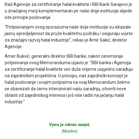
Rad Agencije za certificiranje halal kvalitete i BBI Bank Sarajevo je
u značajnoj merji komplementaran jer naše dvije institucije slijede
iste principe poslovanja.
“Potpisivanjem ovog sporazuma naše dvije institucije su iskazale
jasnu opredjeljenost da pruže kvalitetnu podršku i osiguraju uvjete
za značajni razvoj halal industrije”, rekao je Amir Sakić, direktor
Agencije.
Amer Bukvić, generalni direktor BBI banke, nakon ceremonije
potpisivanja ovog Memoranduma izjavio je: ”BBI banka i Agencija
za certificiranje halal kvalitete već duže vrijeme uspješno sarađuju
na zajedničkim projektima. U principu, naš zajednički koncept je
halal poslovanje i svojim potpisima na ovaj Memorandum želimo
se obavezati da ćemo intenzivirati našu saradnju, otvoriti nove
oblasti od zajedničkog interesa i još više raditi na jačanju halal
industrije.”
Vjera je iskren savjet.
(Muslim)