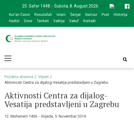
Skip
Skip
25. Safer 1448. - Subota, 8. August 2026.
to
to
Kur'an Časni
Resulullah
Islam
Šerijat
Namaz
Post
Historija
navigation
content
Hadisi
Dove
Tarikati
Vaktija
Vakuf
Kontakt
Medžlis Islamske
Službena web prezentacija
Primary
zajednice Bijeljina
Menu
Početna stranica
Vijesti
Aktivnosti Centra za dijalog-Vesatija predstavljeni u Zagrebu
Aktivnosti Centra za dijalog-
Vesatija predstavljeni u Zagrebu
12. Muharrem 1436. - Srijeda, 5. Novembar 2014.