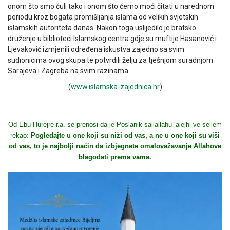
onom što smo čuli tako i onom što ćemo moći čitati u narednom
periodu kroz bogata promišljanja islama od velikih svjetskih
islamskih autoriteta danas. Nakon toga uslijedilo je bratsko
druženje u biblioteci Islamskog centra gdje su muftije Hasanović i
Ljevaković izmjenili određena iskustva zajedno sa svim
sudionicima ovog skupa te potvrdili želju za tješnjom suradnjom
Sarajeva i Zagreba na svim razinama.
(
www.islamska-zajednica.hr
)
Od Ebu Hurejre r.a. se prenosi da je Poslanik sallallahu ‘alejhi ve sellem
rekao:
Pogledajte u one koji su niži od vas, a ne u one koji su viši
od vas, to je najbolji način da izbjegnete omalovažavanje Allahove
blagodati prema vama.