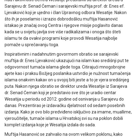
Sarajevu dr. Senad Ćeman i sarajevski muftija prof. dr. Enes ef.
Ljevaković koji je ujedno i član Upravnog odbora Wesatije. Nakon
što ih je poselamio i izrazio dobrodošlicu muftija Hasanović
istakao je značaj ovog Centra i njegove misije poglavito danas
kada se u svijetu javlja sve više radikalizama i onoga što šteti
islamu te da ovakvi programi koje provodi Wesatija najbolje
pomaže u sprečavanju toga.
Inspirativnim i nadahnutim govormom obratio se sarajevski
muftija dr. Enes Ljevaković ukazujući na islam kao središnji put te
odgovornost tumača islama glede toga. Citirajući mnogobrojne
ajete kao i praksu Božjeg poslanika ustvrdio je nužnost tumačenja
islama onakvim kakav on u svojoj biti jeste a to je vjera središnjeg
puta. Nakon njega obratio se direktor ureda Wesatije iz Sarajeva
dr. Senad Ćeman koji je predstavio sve što je uradio centar
Wesatija u periodu od 2012. godine od osnivanja u Sarajevu do
danas. Prezentirao je izdavačku djelatnost od sedam posebnih
izdanja. Kako je ovo bilo predviđeno isključivo za imame, muallime,
vjeroučitelje, tumače islama u Hrvatskoj svi su na poklon dobili
komplet izdanja koje je Wesatija izdala do sada.
Muftija Hasanović se zahvalio na ovom velikom poklonu, kako