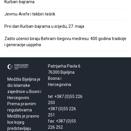
Kurban-bajrama
Jevmu-Arefe i tekbiri-tešrik
Prvi dan Kurban-bajrama u srijedu, 27. maja
Zašto učenici biraju Behram-begovu medresu: 400 godina tradicije
i generacije uspjeha
Patrijarha Pavla 6
76300 Bijeljina
Bosna i
Medžlis Bijeljina je
Hercegovina
dio Islamske
zajednice u Bosni i
tel: +387 (0)55 226
Hercegovini.
250
Prema pravnim
+387 (0)55 226
regulativama
251
Medžlis je pravno
fax: +387 (0)55
lice kojeg
226 252
predstavljaju