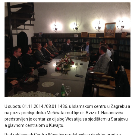
U subotu 01.11.2014./08.01.1436. u Islamskom centru u Zagrebu a
na poziv predsjednika Mešihata muftije dr. Aziz ef. Hasanovića
predstavljen je centar za dijalog Wesatija sa sjedištem u Sarajevu
a glavnom centralom u Kuvajtu.
Rad i aktivnosti Centra Wesatije predstavili su direktor ureda u