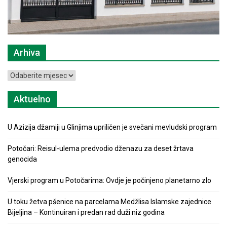
Arhiva
Arhiva
Aktuelno
U Azizija džamiji u Glinjima upriličen je svečani mevludski program
Potočari: Reisul-ulema predvodio dženazu za deset žrtava
genocida
Vjerski program u Potočarima: Ovdje je počinjeno planetarno zlo
U toku žetva pšenice na parcelama Medžlisa Islamske zajednice
Bijeljina – Kontinuiran i predan rad duži niz godina