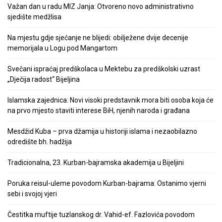
Važan dan u radu MIZ Janja: Otvoreno novo administrativno
sjedište medžlisa
Na mjestu gdje sjećanje ne blijedi: obilježene dvije decenije
memorijala u Logu pod Mangartom
Svečani ispraćaj predškolaca u Mektebu za predškolski uzrast
„Dječija radost“ Bijeljina
Islamska zajednica: Novi visoki predstavnik mora biti osoba koja će
na prvo mjesto staviti interese BiH, njenih naroda i građana
Mesdžid Kuba – prva džamija u historiji islama i nezaobilazno
odredište bh. hadžija
Tradicionalna, 23. Kurban-bajramska akademija u Bijeljini
Poruka reisul-uleme povodom Kurban-bajrama: Ostanimo vjerni
sebi i svojoj vjeri
Čestitka muftije tuzlanskog dr. Vahid-ef. Fazlovića povodom