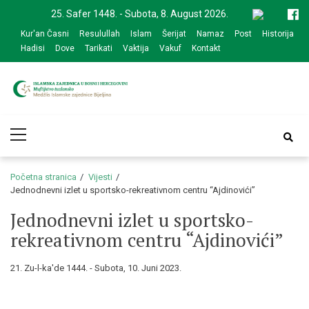
Skip
Skip
25. Safer 1448. - Subota, 8. August 2026.
to
to
Kur'an Časni
Resulullah
Islam
Šerijat
Namaz
Post
Historija
navigation
content
Hadisi
Dove
Tarikati
Vaktija
Vakuf
Kontakt
Medžlis Islamske
Službena web prezentacija
Primary
zajednice Bijeljina
Menu
Početna stranica
Vijesti
Jednodnevni izlet u sportsko-rekreativnom centru “Ajdinovići”
Jednodnevni izlet u sportsko-
rekreativnom centru “Ajdinovići”
21. Zu-l-ka'de 1444. - Subota, 10. Juni 2023.