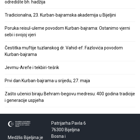
odredište bh. hadžija
Tradicionalna, 23. Kurban-bajramska akademija u Bijeljini
Poruka reisul-uleme povodom Kurban-bajrama: Ostanimo vjerni
sebi i svojoj vjeri
Čestitka muftije tuzlanskog dr. Vahid-ef. Fazlovića povodom
Kurban-bajrama
Jevmu-Arefe i tekbiri-tešrik
Prvi dan Kurban-bajrama u srijedu, 27. maja
Zašto učenici biraju Behram-begovu medresu: 400 godina tradicije
i generacije uspjeha
Patrijarha Pavla 6
76300 Bijeljina
Bosna i
Medžlis Bijeljina je