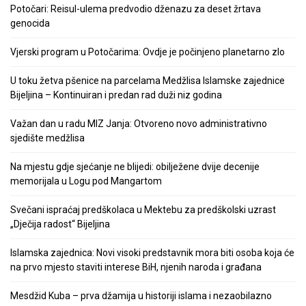
Potočari: Reisul-ulema predvodio dženazu za deset žrtava
genocida
Vjerski program u Potočarima: Ovdje je počinjeno planetarno zlo
U toku žetva pšenice na parcelama Medžlisa Islamske zajednice
Bijeljina – Kontinuiran i predan rad duži niz godina
Važan dan u radu MIZ Janja: Otvoreno novo administrativno
sjedište medžlisa
Na mjestu gdje sjećanje ne blijedi: obilježene dvije decenije
memorijala u Logu pod Mangartom
Svečani ispraćaj predškolaca u Mektebu za predškolski uzrast
„Dječija radost“ Bijeljina
Islamska zajednica: Novi visoki predstavnik mora biti osoba koja će
na prvo mjesto staviti interese BiH, njenih naroda i građana
Mesdžid Kuba – prva džamija u historiji islama i nezaobilazno