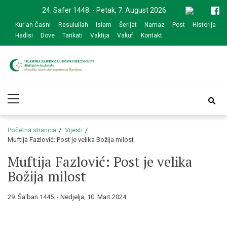
Skip
Skip
24. Safer 1448. - Petak, 7. August 2026.
to
to
Kur'an Časni
Resulullah
Islam
Šerijat
Namaz
Post
Historija
navigation
content
Hadisi
Dove
Tarikati
Vaktija
Vakuf
Kontakt
Medžlis Islamske
Službena web prezentacija
Primary
zajednice Bijeljina
Menu
Početna stranica
Vijesti
Muftija Fazlović: Post je velika Božija milost
Muftija Fazlović: Post je velika
Božija milost
29. Ša'ban 1445. - Nedjelja, 10. Mart 2024.