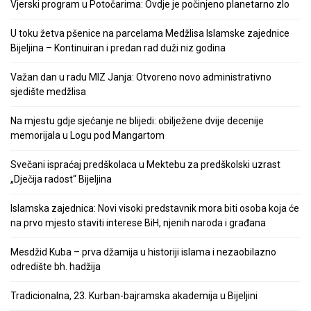
Vjerski program u Potočarima: Ovdje je počinjeno planetarno zlo
U toku žetva pšenice na parcelama Medžlisa Islamske zajednice
Bijeljina – Kontinuiran i predan rad duži niz godina
Važan dan u radu MIZ Janja: Otvoreno novo administrativno
sjedište medžlisa
Na mjestu gdje sjećanje ne blijedi: obilježene dvije decenije
memorijala u Logu pod Mangartom
Svečani ispraćaj predškolaca u Mektebu za predškolski uzrast
„Dječija radost“ Bijeljina
Islamska zajednica: Novi visoki predstavnik mora biti osoba koja će
na prvo mjesto staviti interese BiH, njenih naroda i građana
Mesdžid Kuba – prva džamija u historiji islama i nezaobilazno
odredište bh. hadžija
Tradicionalna, 23. Kurban-bajramska akademija u Bijeljini