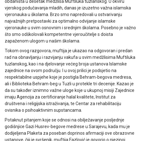
obdaništa u desetak medžlisa Muftiluka tuzlanskog. U okviru
vjerskog podučavanja mladih, danas je izuzetno važna islamska
vjeronauka u školama. Brzo smo napredovali u ostvarivanju
najvažnijih pretpostavki za optimalno odvijanje islamske
vjeronauke u svim osnovnim i srednjim školama. Posebno je važno
što smo odškolovali kompetentne vjeroučitelje s doista
zapaženom ulogom u našim školama.
Tokom ovog razgovora, muftija je ukazao na odgovoran i predan
rad na obnavljanju i razvijanju vakufa u svim medžlisima Muftiluka
tuzlanskog, kao i na djelovanje većeg broja ustanova Islamske
zajednice na ovom području. I u ovoj prilici je podsjetio na
respektabilne uspjehe koje je postigla Behram-begova medresa,
ali i Biblioteka Behram-beg u Tuzli u protekle tri decenije. Kazao je
da su također iznimno važne uloge koje u ukupnoj misiji Zajednice
imaju Agencija za certificiranje halal kvalitete, Institut za
društvena i religijska istraživanja, te Centar za rehabilitaciju
ovisnika o psihoaktivnim supstancama.
Potaknut pitanjem koje se odnosi na obilježavanje posljednje
godišnjice Gazi Husrev-begove medrese u Sarajevu, kada mu je
dodijeljena Plaketa za poseban doprinos afirmaciji ove obrazovne
ustanove, čiji je svršenik, muftija Fazlović je govorio o njezinoj