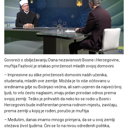
Govoreći o obilježavanju Dana nezavisnosti Bosne i Hercegovine,
muftija Fazlović je istakao privrženost mladih svojoj domovini.
– Impresivne su slike privrženosti domovini naših učenika,
studenata, mladih ove zemlje. Možda je to više očitovano u
sredinama gdje su Bošnjaci većina, ali sam uvjeren da najveći broj
ljudi, to vrlo često naglasim, imaju jedan prirodan odnos prema
svojoj zemlji. Teško je prihvatiti da neko ko se rodio u Bosni i
Hercegovini bude indiferentan prema rodnom mjestu, zavičaju,
prema zemlji u kojoj je rođen, poručio je muftija.
– Međutim, danas imamo mnogo primjera, da se u ovoj zemlji
otežava život ljudima. Čini se to na nivou određenih politika,