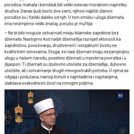
porodica, mahala i komšiluk bili veliki oslonac moralnom napretku
društva. Danas ljudi često žive sami, njihovi najbliži članovi
porodice su i fizički daleko od njih. U tom smislu i uloga džemata
ima neizmjerno veliki značaj, poručio je muftija.
– Ne bi bilo moguće ostvarivati misiju Islamske zajednice bez
džemata. Nastojimo kod naših džematlija razvijati sklonosti ka
zajedništvu, povezivanju, društvenom i socijalnom životu na
kvalitetnim osnovama. Stoga, svi naši džemati imaju nezamjenjivu
ulogu u našem narodu, posebno džemati u mjestima povratka i u
dijaspori. Ti džemati su doslovno utočište za džematlije, duhovno
utočište, ali i ostvarivanje drugih mnogostrukih potreba. U njima se
odgaja i podučava, nastoji brinuti o najmlađima i najstarijima,
olakšava svakodnevni život na mnogim poljima.