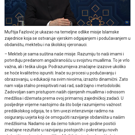
Muftija Fazlović je ukazao na temeljne odlike misije Islamske
zajednice koja se ostvaruje vjerskim odgajanjem i podučavanjem u
obdaništu, mektebu i na školskoj vjeronauci.
– Mekteb je sama suština naše misije. Razumiju to naši imami i
potvrđuju predanom angažiranošću u svojstvu muallima. To je vrlo
važna, ali i teška uloga. Podrazumijeva značajne izazove ukoliko
se hoće kvalitetno ispuniti. Inače su procesi u podučavanju i
obrazovanju, u edukaciji na svim nivoima, izrazito dinamični. Zato
nam valja stalno preispitivati naš rad, sadržajno i metodološki.
Zadovoljan sam pristupom naših cijenjenih muallima i odnosom
medžlisa i džemata prema ovoj primarnoj zajedničkoj zadaći. U
posljednje vrijeme nastojimo da što bolje razumijemo važnost
predškolskog odgoja, te s tim uvezi intenzivnije radimo na
osiguranju uvjeta koji će omogućiti razvijanje obdaništa u našim
medžlisima. Nadamo se da ćemo tokom ove godine postići
značajne rezultate u razvijanju postojećih i pokretanju novih