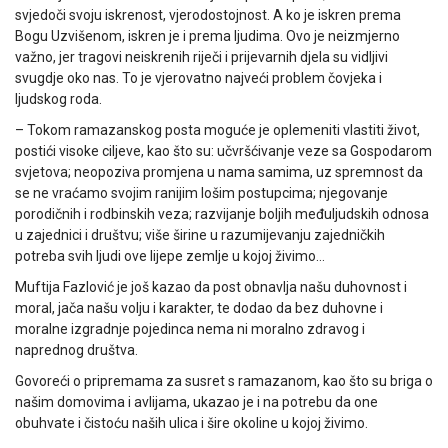
svjedoči svoju iskrenost, vjerodostojnost. A ko je iskren prema
Bogu Uzvišenom, iskren je i prema ljudima. Ovo je neizmjerno
važno, jer tragovi neiskrenih riječi i prijevarnih djela su vidljivi
svugdje oko nas. To je vjerovatno najveći problem čovjeka i
ljudskog roda.
– Tokom ramazanskog posta moguće je oplemeniti vlastiti život,
postići visoke ciljeve, kao što su: učvršćivanje veze sa Gospodarom
svjetova; neopoziva promjena u nama samima, uz spremnost da
se ne vraćamo svojim ranijim lošim postupcima; njegovanje
porodičnih i rodbinskih veza; razvijanje boljih međuljudskih odnosa
u zajednici i društvu; više širine u razumijevanju zajedničkih
potreba svih ljudi ove lijepe zemlje u kojoj živimo…
Muftija Fazlović je još kazao da post obnavlja našu duhovnost i
moral, jača našu volju i karakter, te dodao da bez duhovne i
moralne izgradnje pojedinca nema ni moralno zdravog i
naprednog društva.
Govoreći o pripremama za susret s ramazanom, kao što su briga o
našim domovima i avlijama, ukazao je i na potrebu da one
obuhvate i čistoću naših ulica i šire okoline u kojoj živimo.