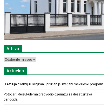
Arhiva
Arhiva
Aktuelno
U Azizija džamiji u Glinjima upriličen je svečani mevludski program
Potočari: Reisul-ulema predvodio dženazu za deset žrtava
genocida