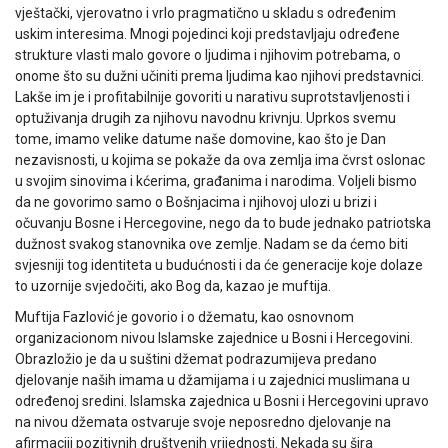
vještački, vjerovatno i vrlo pragmatično u skladu s određenim
uskim interesima. Mnogi pojedinci koji predstavljaju određene
strukture vlasti malo govore o ljudima i njihovim potrebama, o
onome što su dužni učiniti prema ljudima kao njihovi predstavnici.
Lakše im je i profitabilnije govoriti u narativu suprotstavljenosti i
optuživanja drugih za njihovu navodnu krivnju. Uprkos svemu
tome, imamo velike datume naše domovine, kao što je Dan
nezavisnosti, u kojima se pokaže da ova zemlja ima čvrst oslonac
u svojim sinovima i kćerima, građanima i narodima. Voljeli bismo
da ne govorimo samo o Bošnjacima i njihovoj ulozi u brizi i
očuvanju Bosne i Hercegovine, nego da to bude jednako patriotska
dužnost svakog stanovnika ove zemlje. Nadam se da ćemo biti
svjesniji tog identiteta u budućnosti i da će generacije koje dolaze
to uzornije svjedočiti, ako Bog da, kazao je muftija.
Muftija Fazlović je govorio i o džematu, kao osnovnom
organizacionom nivou Islamske zajednice u Bosni i Hercegovini.
Obrazložio je da u suštini džemat podrazumijeva predano
djelovanje naših imama u džamijama i u zajednici muslimana u
određenoj sredini. Islamska zajednica u Bosni i Hercegovini upravo
na nivou džemata ostvaruje svoje neposredno djelovanje na
afirmaciji pozitivnih društvenih vrijednosti. Nekada su šira