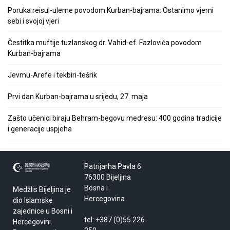
Poruka reisul-uleme povodom Kurban-bajrama: Ostanimo vjerni
sebi i svojoj vjeri
Čestitka muftije tuzlanskog dr. Vahid-ef. Fazlovića povodom
Kurban-bajrama
Jevmu-Arefe i tekbiri-tešrik
Prvi dan Kurban-bajrama u srijedu, 27. maja
Zašto učenici biraju Behram-begovu medresu: 400 godina tradicije
i generacije uspjeha
Patrijarha Pavla 6
76300 Bijeljina
Bosna i
Medžlis Bijeljina je
Hercegovina
dio Islamske
zajednice u Bosni i
tel: +387 (0)55 226
Hercegovini.