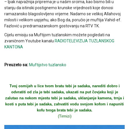
– Ipak najvažnija priprema je u našim srcima, kao bismo bili u
stanju da istinski postignemo krunske vrijednosti koje donosi
ramazansko blagoslovljeno vrijeme. Nadamo se velikoj Allahovoj
milosti i velikom uspjehu, ako Bog da, poručio je muftija Vahid-ef.
Fazlović u predramazanskom gostovanju na RTV TK.
Cijelu emisiju sa Muftijom tuzlanskim možete pogledati na
zvaničnom Youtube kanalu
RADIOTELEVIZIJA TUZLANSKOG
KANTONA
Preuzeto sa:
Muftijstvo tuzlansko
Tvoj osmijeh u lice tvom bratu tebi je sadaka, narediti dobro i
odvratiti od zla je tebi sadaka, ukazati na put čovjeku koji je
zalutao na nekom mjestu tebi je sadaka, uklanjanje kamena, trnja i
kosti s puta tebi je sadaka, zahvatiti vodu svojom kofom i napuniti
kofu tvoga brata tebi je sadaka.
(Tirmizi)