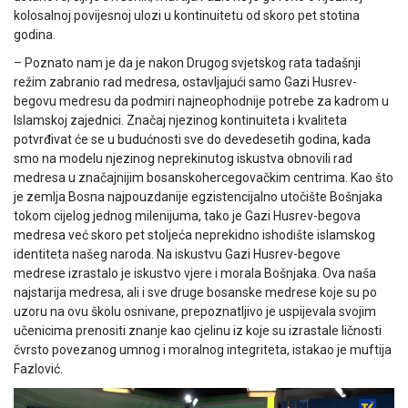
kolosalnoj povijesnoj ulozi u kontinuitetu od skoro pet stotina
godina.
– Poznato nam je da je nakon Drugog svjetskog rata tadašnji
režim zabranio rad medresa, ostavljajući samo Gazi Husrev-
begovu medresu da podmiri najneophodnije potrebe za kadrom u
Islamskoj zajednici. Značaj njezinog kontinuiteta i kvaliteta
potvrđivat će se u budućnosti sve do devedesetih godina, kada
smo na modelu njezinog neprekinutog iskustva obnovili rad
medresa u značajnijim bosanskohercegovačkim centrima. Kao što
je zemlja Bosna najpouzdanije egzistencijalno utočište Bošnjaka
tokom cijelog jednog milenijuma, tako je Gazi Husrev-begova
medresa već skoro pet stoljeća neprekidno ishodište islamskog
identiteta našeg naroda. Na iskustvu Gazi Husrev-begove
medrese izrastalo je iskustvo vjere i morala Bošnjaka. Ova naša
najstarija medresa, ali i sve druge bosanske medrese koje su po
uzoru na ovu školu osnivane, prepoznatljivo je uspijevala svojim
učenicima prenositi znanje kao cjelinu iz koje su izrastale ličnosti
čvrsto povezanog umnog i moralnog integriteta, istakao je muftija
Fazlović.