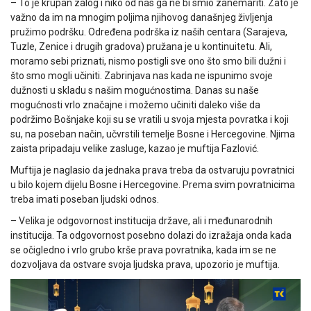
– To je krupan zalog i niko od nas ga ne bi smio zanemariti. Zato je
važno da im na mnogim poljima njihovog današnjeg življenja
pružimo podršku. Određena podrška iz naših centara (Sarajeva,
Tuzle, Zenice i drugih gradova) pružana je u kontinuitetu. Ali,
moramo sebi priznati, nismo postigli sve ono što smo bili dužni i
što smo mogli učiniti. Zabrinjava nas kada ne ispunimo svoje
dužnosti u skladu s našim mogućnostima. Danas su naše
mogućnosti vrlo značajne i možemo učiniti daleko više da
podržimo Bošnjake koji su se vratili u svoja mjesta povratka i koji
su, na poseban način, učvrstili temelje Bosne i Hercegovine. Njima
zaista pripadaju velike zasluge, kazao je muftija Fazlović.
Muftija je naglasio da jednaka prava treba da ostvaruju povratnici
u bilo kojem dijelu Bosne i Hercegovine. Prema svim povratnicima
treba imati poseban ljudski odnos.
– Velika je odgovornost institucija države, ali i međunarodnih
institucija. Ta odgovornost posebno dolazi do izražaja onda kada
se očigledno i vrlo grubo krše prava povratnika, kada im se ne
dozvoljava da ostvare svoja ljudska prava, upozorio je muftija.