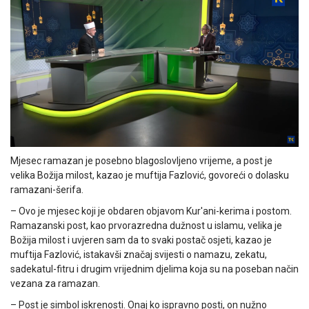
Mjesec ramazan je posebno blagoslovljeno vrijeme, a post je
velika Božija milost, kazao je muftija Fazlović, govoreći o dolasku
ramazani-šerifa.
– Ovo je mjesec koji je obdaren objavom Kur'ani-kerima i postom.
Ramazanski post, kao prvorazredna dužnost u islamu, velika je
Božija milost i uvjeren sam da to svaki postač osjeti, kazao je
muftija Fazlović, istakavši značaj svijesti o namazu, zekatu,
sadekatul-fitru i drugim vrijednim djelima koja su na poseban način
vezana za ramazan.
– Post je simbol iskrenosti. Onaj ko ispravno posti, on nužno