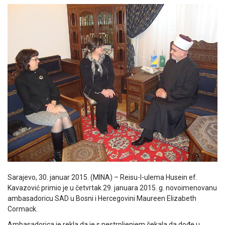
Sarajevo, 30. januar 2015. (MINA) – Reisu-l-ulema Husein ef.
Kavazović primio je u četvrtak 29. januara 2015. g. novoimenovanu
ambasadoricu SAD u Bosni i Hercegovini Maureen Elizabeth
Cormack.
Ambasadorica je rekla da je s nestrpljenjem čekala da dođe u