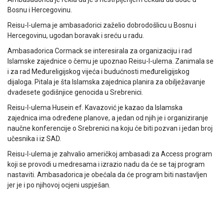
Bosnu i Hercegovinu.
Reisu-l-ulema je ambasadorici zaželio dobrodošlicu u Bosnu i
Hercegovinu, ugodan boravak i sreću u radu.
Ambasadorica Cormack se interesirala za organizaciju i rad
Islamske zajednice o čemu je upoznao Reisu-l-ulema. Zanimala se
i za rad Međureligijskog vijeća i budućnosti međureligijskog
dijaloga. Pitala je šta Islamska zajednica planira za obilježavanje
dvadesete godišnjice genocida u Srebrenici.
Reisu-l-ulema Husein ef. Kavazović je kazao da Islamska
zajednica ima određene planove, a jedan od njih je i organiziranje
naučne konferencije o Srebrenici na koju će biti pozvan i jedan broj
učesnika i iz SAD.
Reisu-l-ulema je zahvalio američkoj ambasadi za Access program
koji se provodi u medresama i izrazio nadu da će se taj program
nastaviti. Ambasadorica je obećala da će program biti nastavljen
jer je i po njihovoj ocjeni uspješan.