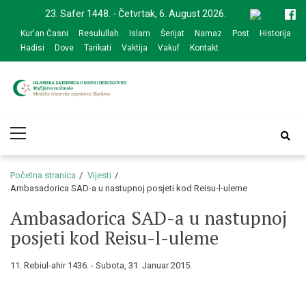
Skip
Skip
23. Safer 1448. - Četvrtak, 6. August 2026.
to
to
Kur'an Časni
Resulullah
Islam
Šerijat
Namaz
Post
Historija
navigation
content
Hadisi
Dove
Tarikati
Vaktija
Vakuf
Kontakt
Medžlis Islamske
Službena web prezentacija
Primary
zajednice Bijeljina
Menu
Početna stranica
Vijesti
Ambasadorica SAD-a u nastupnoj posjeti kod Reisu-l-uleme
Ambasadorica SAD-a u nastupnoj
posjeti kod Reisu-l-uleme
11. Rebiul-ahir 1436. - Subota, 31. Januar 2015.