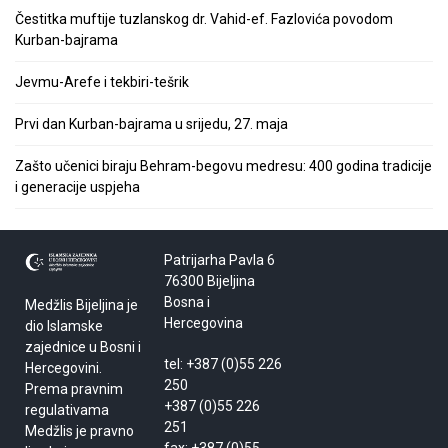
Čestitka muftije tuzlanskog dr. Vahid-ef. Fazlovića povodom
Kurban-bajrama
Jevmu-Arefe i tekbiri-tešrik
Prvi dan Kurban-bajrama u srijedu, 27. maja
Zašto učenici biraju Behram-begovu medresu: 400 godina tradicije
i generacije uspjeha
Patrijarha Pavla 6
76300 Bijeljina
Bosna i
Medžlis Bijeljina je
Hercegovina
dio Islamske
zajednice u Bosni i
tel: +387 (0)55 226
Hercegovini.
250
Prema pravnim
+387 (0)55 226
regulativama
251
Medžlis je pravno