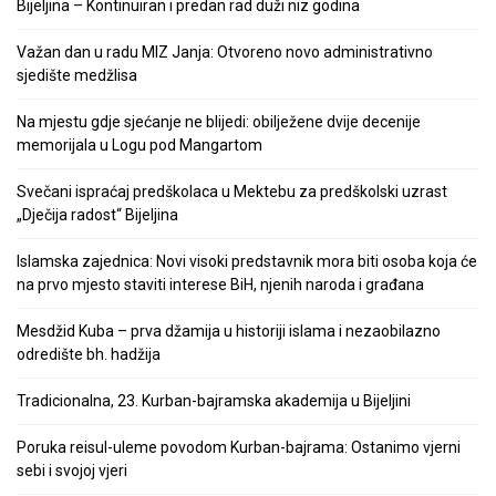
Bijeljina – Kontinuiran i predan rad duži niz godina
Važan dan u radu MIZ Janja: Otvoreno novo administrativno
sjedište medžlisa
Na mjestu gdje sjećanje ne blijedi: obilježene dvije decenije
memorijala u Logu pod Mangartom
Svečani ispraćaj predškolaca u Mektebu za predškolski uzrast
„Dječija radost“ Bijeljina
Islamska zajednica: Novi visoki predstavnik mora biti osoba koja će
na prvo mjesto staviti interese BiH, njenih naroda i građana
Mesdžid Kuba – prva džamija u historiji islama i nezaobilazno
odredište bh. hadžija
Tradicionalna, 23. Kurban-bajramska akademija u Bijeljini
Poruka reisul-uleme povodom Kurban-bajrama: Ostanimo vjerni
sebi i svojoj vjeri