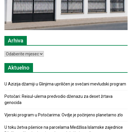
Arhiva
Arhiva
Aktuelno
U Azizija džamiji u Glinjima upriličen je svečani mevludski program
Potočari: Reisul-ulema predvodio dženazu za deset žrtava
genocida
Vjerski program u Potočarima: Ovdje je počinjeno planetarno zlo
U toku žetva pšenice na parcelama Medžlisa Islamske zajednice