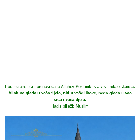
Ebu-Hurejre, r.a., prenosi da je Allahov Poslanik, s.a.v.s., rekao:
Zaista,
Allah ne gleda u vaša tijela, niti u vaše likove, nego gleda u vaa
srca i vaša djela.
Hadis bilježi: Muslim