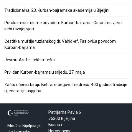
Tradicionalna, 23. Kurban-bajramska akademija u Bijeljini
Poruka reisul-uleme povodom Kurban-bajrama: Ostanimo vjerni
sebi i svojoj vjeri
Čestitka muftije tuzlanskog dr. Vahid-ef. Fazlovića povodom
Kurban-bajrama
Jevmu-Arefe i tekbiri-tešrik
Prvi dan Kurban-bajrama u srijedu, 27. maja
Zašto učenici biraju Behram-begovu medresu: 400 godina tradicije
i generacije uspjeha
Patrijarha Pavla 6
76300 Bijeljina
Bosna i
Medžlis Bijeljina je
Hercegovina
dio Islamske