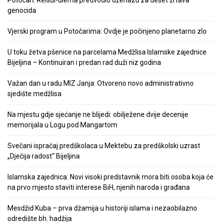
genocida
Vjerski program u Potočarima: Ovdje je počinjeno planetarno zlo
U toku žetva pšenice na parcelama Medžlisa Islamske zajednice
Bijeljina – Kontinuiran i predan rad duži niz godina
Važan dan u radu MIZ Janja: Otvoreno novo administrativno
sjedište medžlisa
Na mjestu gdje sjećanje ne blijedi: obilježene dvije decenije
memorijala u Logu pod Mangartom
Svečani ispraćaj predškolaca u Mektebu za predškolski uzrast
„Dječija radost“ Bijeljina
Islamska zajednica: Novi visoki predstavnik mora biti osoba koja će
na prvo mjesto staviti interese BiH, njenih naroda i građana
Mesdžid Kuba – prva džamija u historiji islama i nezaobilazno
odredište bh. hadžija