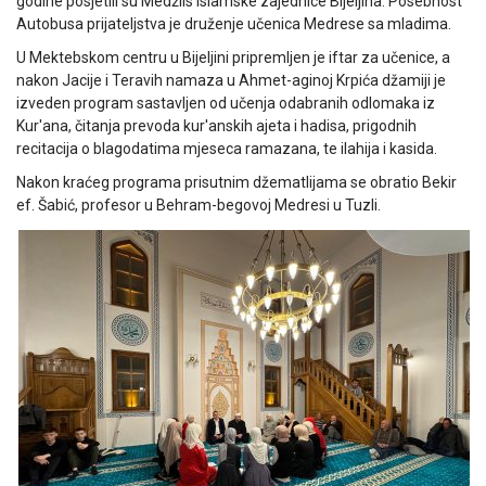
godine posjetili su Medžlis Islamske zajednice Bijeljina. Posebnost
Autobusa prijateljstva je druženje učenica Medrese sa mladima.
U Mektebskom centru u Bijeljini pripremljen je iftar za učenice, a
nakon Jacije i Teravih namaza u Ahmet-aginoj Krpića džamiji je
izveden program sastavljen od učenja odabranih odlomaka iz
Kur'ana, čitanja prevoda kur'anskih ajeta i hadisa, prigodnih
recitacija o blagodatima mjeseca ramazana, te ilahija i kasida.
Nakon kraćeg programa prisutnim džematlijama se obratio Bekir
ef. Šabić, profesor u Behram-begovoj Medresi u Tuzli.