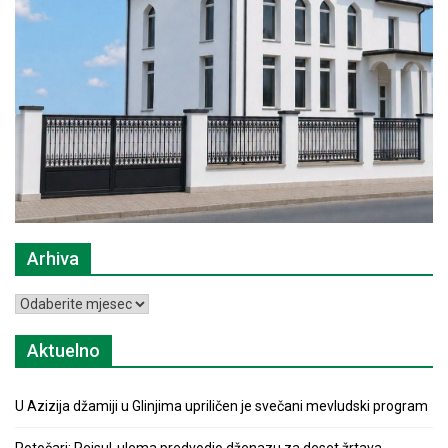
Arhiva
Arhiva
Aktuelno
U Azizija džamiji u Glinjima upriličen je svečani mevludski program
Potočari: Reisul-ulema predvodio dženazu za deset žrtava