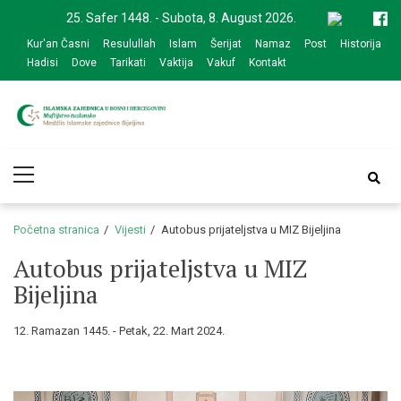
Skip
Skip
25. Safer 1448. - Subota, 8. August 2026.
to
to
Kur'an Časni
Resulullah
Islam
Šerijat
Namaz
Post
Historija
navigation
content
Hadisi
Dove
Tarikati
Vaktija
Vakuf
Kontakt
Medžlis Islamske
Službena web prezentacija
Primary
zajednice Bijeljina
Menu
Početna stranica
Vijesti
Autobus prijateljstva u MIZ Bijeljina
Autobus prijateljstva u MIZ
Bijeljina
12. Ramazan 1445. - Petak, 22. Mart 2024.