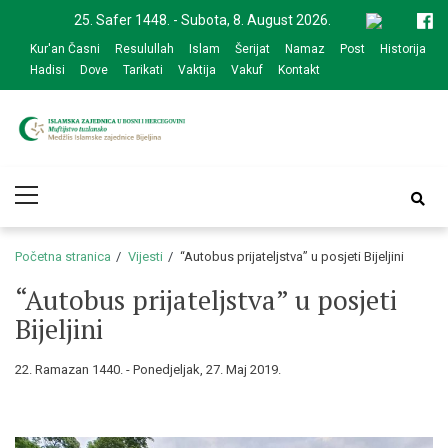
Skip
Skip
25. Safer 1448. - Subota, 8. August 2026.
to
to
Kur'an Časni
Resulullah
Islam
Šerijat
Namaz
Post
Historija
navigation
content
Hadisi
Dove
Tarikati
Vaktija
Vakuf
Kontakt
Medžlis Islamske
Službena web prezentacija
Primary
zajednice Bijeljina
Menu
Početna stranica
Vijesti
“Autobus prijateljstva” u posjeti Bijeljini
“Autobus prijateljstva” u posjeti
Bijeljini
22. Ramazan 1440. - Ponedjeljak, 27. Maj 2019.