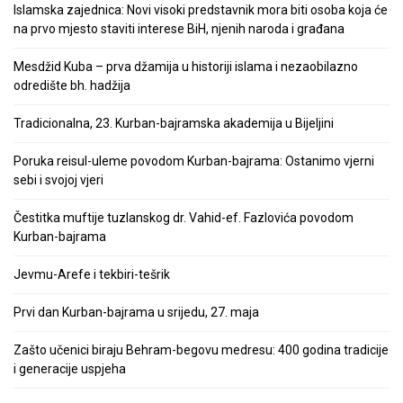
Islamska zajednica: Novi visoki predstavnik mora biti osoba koja će
na prvo mjesto staviti interese BiH, njenih naroda i građana
Mesdžid Kuba – prva džamija u historiji islama i nezaobilazno
odredište bh. hadžija
Tradicionalna, 23. Kurban-bajramska akademija u Bijeljini
Poruka reisul-uleme povodom Kurban-bajrama: Ostanimo vjerni
sebi i svojoj vjeri
Čestitka muftije tuzlanskog dr. Vahid-ef. Fazlovića povodom
Kurban-bajrama
Jevmu-Arefe i tekbiri-tešrik
Prvi dan Kurban-bajrama u srijedu, 27. maja
Zašto učenici biraju Behram-begovu medresu: 400 godina tradicije
i generacije uspjeha