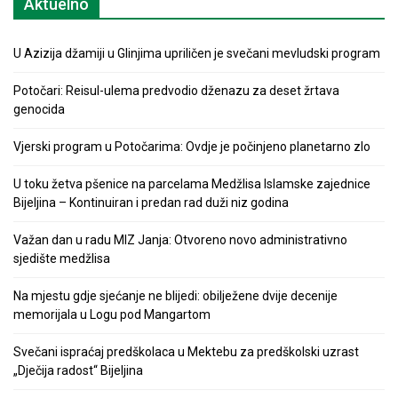
Aktuelno
U Azizija džamiji u Glinjima upriličen je svečani mevludski program
Potočari: Reisul-ulema predvodio dženazu za deset žrtava
genocida
Vjerski program u Potočarima: Ovdje je počinjeno planetarno zlo
U toku žetva pšenice na parcelama Medžlisa Islamske zajednice
Bijeljina – Kontinuiran i predan rad duži niz godina
Važan dan u radu MIZ Janja: Otvoreno novo administrativno
sjedište medžlisa
Na mjestu gdje sjećanje ne blijedi: obilježene dvije decenije
memorijala u Logu pod Mangartom
Svečani ispraćaj predškolaca u Mektebu za predškolski uzrast
„Dječija radost“ Bijeljina