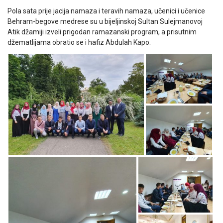
Pola sata prije jacija namaza i teravih namaza, učenici i učenice
Behram-begove medrese su u bijeljinskoj Sultan Sulejmanovoj
Atik džamiji izveli prigodan ramazanski program, a prisutnim
džematlijama obratio se i hafiz Abdulah Kapo.