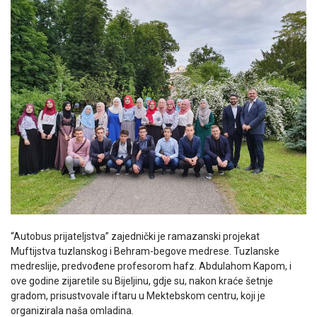
“Autobus prijateljstva” zajednički je ramazanski projekat
Muftijstva tuzlanskog i Behram-begove medrese. Tuzlanske
medreslije, predvođene profesorom hafz. Abdulahom Kapom, i
ove godine zijaretile su Bijeljinu, gdje su, nakon kraće šetnje
gradom, prisustvovale iftaru u Mektebskom centru, koji je
organizirala naša omladina.