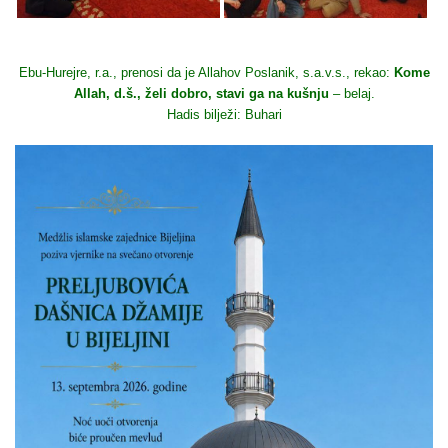
Ebu-Hurejre, r.a., prenosi da je Allahov Poslanik, s.a.v.s., rekao:
Kome
Allah, d.š., želi dobro, stavi ga na kušnju
– belaj.
Hadis bilježi: Buhari