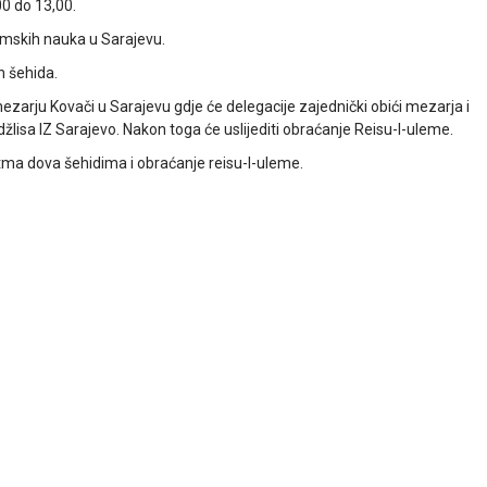
00 do 13,00.
lamskih nauka u Sarajevu.
n šehida.
ezarju Kovači u Sarajevu gdje će delegacije zajednički obići mezarja i
džlisa IZ Sarajevo. Nakon toga će uslijediti obraćanje Reisu-l-uleme.
tma dova šehidima i obraćanje reisu-l-uleme.