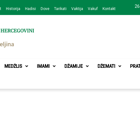
26
t
Historija
Hadisi
Dove
Tarikati
Vaktija
Vakuf
Kontakt
zajednice Bijeljina
MEDŽLIS
IMAMI
DŽAMIJE
DŽEMATI
PRA