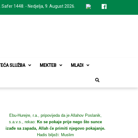
. Safer 1448. - Nedjelja, 9. August 2026.
TEĆA SLUŽBA
MEKTEB
MLADI
Ebu-Hurejre, r.a., pripovijeda da je Allahov Poslanik,
s.a.v.s., rekao:
Ko se pokaje prije nego što sunce
izađe sa zapada, Allah će primiti njegovo pokajanje.
Hadis bilježi: Muslim