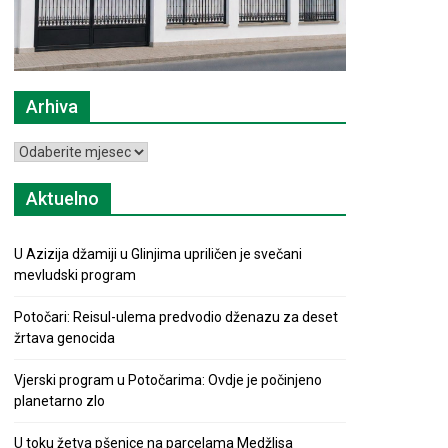
Arhiva
Arhiva
Aktuelno
U Azizija džamiji u Glinjima upriličen je svečani
mevludski program
Potočari: Reisul-ulema predvodio dženazu za deset
žrtava genocida
Vjerski program u Potočarima: Ovdje je počinjeno
planetarno zlo
U toku žetva pšenice na parcelama Medžlisa