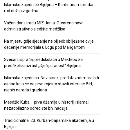
Islamske zajednice Bijeljina – Kontinuiran i predan
rad duži niz godina
Važan dan u radu MIZ Janja: Otvoreno novo
administrativno sjedište medžlisa
Na mjestu gdje sjećanje ne blijedi: obilježene dvije
decenije memorijala u Logu pod Mangartom
Svečani ispraćaj predškolaca u Mektebu za
predškolski uzrast „Dječija radost“ Bijeljina
Islamska zajednica: Novi visoki predstavnik mora biti
osoba koja će na prvo mjesto staviti interese BiH,
njenih naroda i građana
Mesdžid Kuba – prva džamija u historiji islama i
nezaobilazno odredište bh. hadžija
Tradicionalna, 23. Kurban-bajramska akademija u
Bijeljini