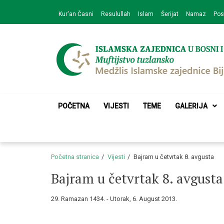
Skip
Skip
Kur'an Časni
Resulullah
Islam
Šerijat
Namaz
Pos
to
to
navigation
content
Medžlis Islamske 
Službena web prezentacija
POČETNA
VIJESTI
TEME
GALERIJA
Početna stranica
Vijesti
Bajram u četvrtak 8. avgusta
Bajram u četvrtak 8. avgusta
29. Ramazan 1434. - Utorak, 6. August 2013.