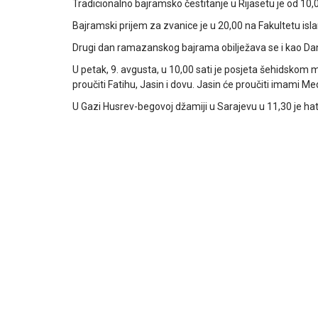
Tradicionalno bajramsko čestitanje u Rijasetu je od 10,
Bajramski prijem za zvanice je u 20,00 na Fakultetu is
Drugi dan ramazanskog bajrama obilježava se i kao Da
U petak, 9. avgusta, u 10,00 sati je posjeta šehidskom m
proučiti Fatihu, Jasin i dovu. Jasin će proučiti imami Me
U Gazi Husrev-begovoj džamiji u Sarajevu u 11,30 je ha