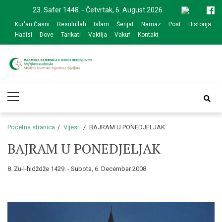
Skip
Skip
23. Safer 1448. - Četvrtak, 6. August 2026.
to
to
Kur'an Časni
Resulullah
Islam
Šerijat
Namaz
Post
Historija
navigation
content
Hadisi
Dove
Tarikati
Vaktija
Vakuf
Kontakt
Medžlis Islamske
Službena web prezentacija
Primary
zajednice Bijeljina
Menu
Početna stranica
Vijesti
BAJRAM U PONEDJELJAK
BAJRAM U PONEDJELJAK
8. Zu-l-hidždže 1429. - Subota, 6. Decembar 2008.