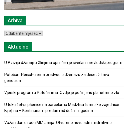
Arhiva
Arhiva
Aktuelno
U Azizija džamiji u Glinjima upriličen je svečani mevludski program
Potočari: Reisul-ulema predvodio dženazu za deset žrtava
genocida
Vjerski program u Potočarima: Ovdje je počinjeno planetarno zlo
U toku žetva pšenice na parcelama Medžlisa Islamske zajednice
Bijeljina – Kontinuiran i predan rad duži niz godina
Važan dan u radu MIZ Janja: Otvoreno novo administrativno