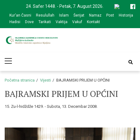
Skip
Skip
24. Safer 1448. - Petak, 7. August 2026.
to
to
Kur'an Časni
Resulullah
Islam
Šerijat
Namaz
Post
Historija
navigation
content
Hadisi
Dove
Tarikati
Vaktija
Vakuf
Kontakt
Medžlis Islamske
Službena web prezentacija
Primary
zajednice Bijeljina
Menu
Početna stranica
Vijesti
BAJRAMSKI PRIJEM U OPĆINI
BAJRAMSKI PRIJEM U OPĆINI
15. Zu-l-hidždže 1429. - Subota, 13. Decembar 2008.