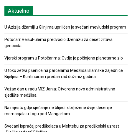
Aktuelno
U Azizija džamiji u Glinjima upriličen je svečani mevludski program
Potočari: Reisul-ulema predvodio dženazu za deset žrtava
genocida
Vjerski program u Potočarima: Ovdje je počinjeno planetarno zlo
U toku žetva pšenice na parcelama Medžlisa Islamske zajednice
Bijeljina – Kontinuiran i predan rad duži niz godina
Važan dan u radu MIZ Janja: Otvoreno novo administrativno
sjedište medžlisa
Na mjestu gdje sjećanje ne blijedi: obilježene dvije decenije
memorijala u Logu pod Mangartom
Svečani ispraćaj predškolaca u Mektebu za predškolski uzrast