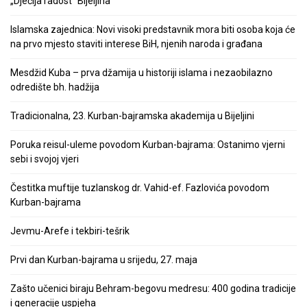
„Dječija radost“ Bijeljina
Islamska zajednica: Novi visoki predstavnik mora biti osoba koja će
na prvo mjesto staviti interese BiH, njenih naroda i građana
Mesdžid Kuba – prva džamija u historiji islama i nezaobilazno
odredište bh. hadžija
Tradicionalna, 23. Kurban-bajramska akademija u Bijeljini
Poruka reisul-uleme povodom Kurban-bajrama: Ostanimo vjerni
sebi i svojoj vjeri
Čestitka muftije tuzlanskog dr. Vahid-ef. Fazlovića povodom
Kurban-bajrama
Jevmu-Arefe i tekbiri-tešrik
Prvi dan Kurban-bajrama u srijedu, 27. maja
Zašto učenici biraju Behram-begovu medresu: 400 godina tradicije
i generacije uspjeha