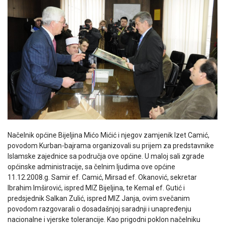
Načelnik općine Bijeljina Mićo Mićić i njegov zamjenik Izet Camić,
povodom Kurban-bajrama organizovali su prijem za predstavnike
Islamske zajednice sa područja ove općine. U maloj sali zgrade
općinske administracije, sa čelnim ljudima ove općine
11.12.2008.g. Samir ef. Camić, Mirsad ef. Okanović, sekretar
Ibrahim Imširović, ispred MIZ Bijeljina, te Kemal ef. Gutić i
predsjednik Salkan Zulić, ispred MIZ Janja, ovim svečanim
povodom razgovarali o dosadašnjoj saradnji i unapređenju
nacionalne i vjerske tolerancije. Kao prigodni poklon načelniku