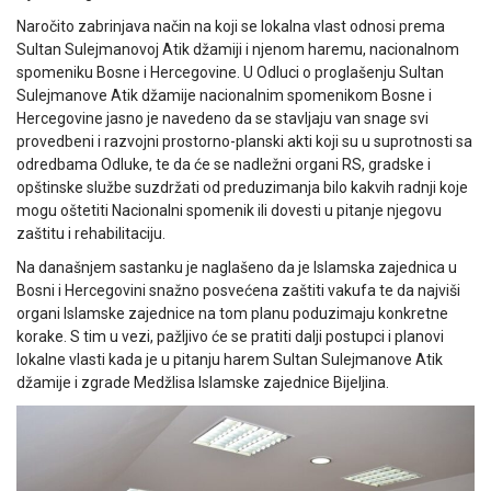
Naročito zabrinjava način na koji se lokalna vlast odnosi prema
Sultan Sulejmanovoj Atik džamiji i njenom haremu, nacionalnom
spomeniku Bosne i Hercegovine. U Odluci o proglašenju Sultan
Sulejmanove Atik džamije nacionalnim spomenikom Bosne i
Hercegovine jasno je navedeno da se stavljaju van snage svi
provedbeni i razvojni prostorno-planski akti koji su u suprotnosti sa
odredbama Odluke, te da će se nadležni organi RS, gradske i
opštinske službe suzdržati od preduzimanja bilo kakvih radnji koje
mogu oštetiti Nacionalni spomenik ili dovesti u pitanje njegovu
zaštitu i rehabilitaciju.
Na današnjem sastanku je naglašeno da je Islamska zajednica u
Bosni i Hercegovini snažno posvećena zaštiti vakufa te da najviši
organi Islamske zajednice na tom planu poduzimaju konkretne
korake. S tim u vezi, pažljivo će se pratiti dalji postupci i planovi
lokalne vlasti kada je u pitanju harem Sultan Sulejmanove Atik
džamije i zgrade Medžlisa Islamske zajednice Bijeljina.