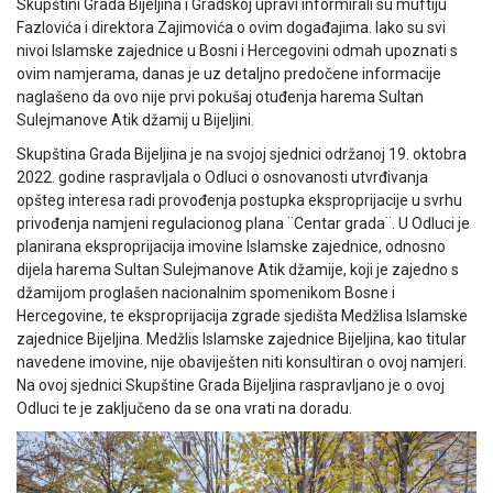
Skupštini Grada Bijeljina i Gradskoj upravi informirali su muftiju
Fazlovića i direktora Zajimovića o ovim događajima. Iako su svi
nivoi Islamske zajednice u Bosni i Hercegovini odmah upoznati s
ovim namjerama, danas je uz detaljno predočene informacije
naglašeno da ovo nije prvi pokušaj otuđenja harema Sultan
Sulejmanove Atik džamij u Bijeljini.
Skupština Grada Bijeljina je na svojoj sjednici održanoj 19. oktobra
2022. godine raspravljala o Odluci o osnovanosti utvrđivanja
opšteg interesa radi provođenja postupka eksproprijacije u svrhu
privođenja namjeni regulacionog plana ¨Centar grada¨. U Odluci je
planirana eksproprijacija imovine Islamske zajednice, odnosno
dijela harema Sultan Sulejmanove Atik džamije, koji je zajedno s
džamijom proglašen nacionalnim spomenikom Bosne i
Hercegovine, te eksproprijacija zgrade sjedišta Medžlisa Islamske
zajednice Bijeljina. Medžlis Islamske zajednice Bijeljina, kao titular
navedene imovine, nije obaviješten niti konsultiran o ovoj namjeri.
Na ovoj sjednici Skupštine Grada Bijeljina raspravljano je o ovoj
Odluci te je zaključeno da se ona vrati na doradu.