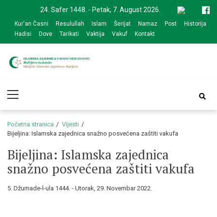
Skip
Skip
24. Safer 1448. - Petak, 7. August 2026.
to
to
Kur'an Časni
Resulullah
Islam
Šerijat
Namaz
Post
Historija
navigation
content
Hadisi
Dove
Tarikati
Vaktija
Vakuf
Kontakt
Medžlis Islamske
Službena web prezentacija
Primary
zajednice Bijeljina
Menu
Početna stranica
Vijesti
Bijeljina: Islamska zajednica snažno posvećena zaštiti vakufa
Bijeljina: Islamska zajednica
snažno posvećena zaštiti vakufa
5. Džumade-l-ula 1444. - Utorak, 29. Novembar 2022.