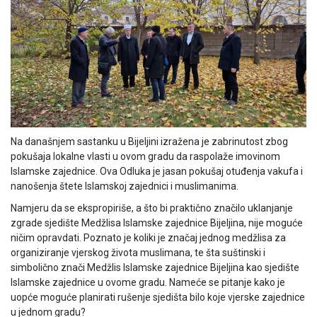
Na današnjem sastanku u Bijeljini izražena je zabrinutost zbog
pokušaja lokalne vlasti u ovom gradu da raspolaže imovinom
Islamske zajednice. Ova Odluka je jasan pokušaj otuđenja vakufa i
nanošenja štete Islamskoj zajednici i muslimanima.
Namjeru da se ekspropiriše, a što bi praktično značilo uklanjanje
zgrade sjedište Medžlisa Islamske zajednice Bijeljina, nije moguće
ničim opravdati. Poznato je koliki je značaj jednog medžlisa za
organiziranje vjerskog života muslimana, te šta suštinski i
simbolično znači Medžlis Islamske zajednice Bijeljina kao sjedište
Islamske zajednice u ovome gradu. Nameće se pitanje kako je
uopće moguće planirati rušenje sjedišta bilo koje vjerske zajednice
u jednom gradu?