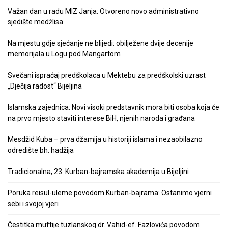
Važan dan u radu MIZ Janja: Otvoreno novo administrativno
sjedište medžlisa
Na mjestu gdje sjećanje ne blijedi: obilježene dvije decenije
memorijala u Logu pod Mangartom
Svečani ispraćaj predškolaca u Mektebu za predškolski uzrast
„Dječija radost“ Bijeljina
Islamska zajednica: Novi visoki predstavnik mora biti osoba koja će
na prvo mjesto staviti interese BiH, njenih naroda i građana
Mesdžid Kuba – prva džamija u historiji islama i nezaobilazno
odredište bh. hadžija
Tradicionalna, 23. Kurban-bajramska akademija u Bijeljini
Poruka reisul-uleme povodom Kurban-bajrama: Ostanimo vjerni
sebi i svojoj vjeri
Čestitka muftije tuzlanskog dr. Vahid-ef. Fazlovića povodom