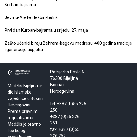
Kurban-bajrama
Jevmu-Arefe i tekbiri-tešrik
Prvi dan Kurban-bajrama u srijedu, 27. maja
Zašto učenici biraju Behram-begovu medresu: 400 godina tradicije
i generacije uspjeha
Patrijarha Pavla 6
76300 Bijeljina
Bosna i
Medžlis Bijeljina je
Hercegovina
dio Islamske
zajednice u Bosni i
tel: +387 (0)55 226
Hercegovini.
250
Prema pravnim
+387 (0)55 226
regulativama
251
Medžlis je pravno
fax: +387 (0)55
lice kojeg
226 252