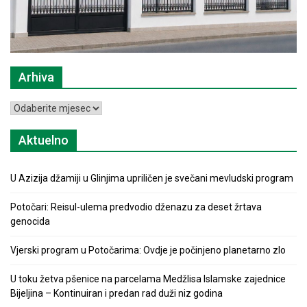
Arhiva
Arhiva
Aktuelno
U Azizija džamiji u Glinjima upriličen je svečani mevludski program
Potočari: Reisul-ulema predvodio dženazu za deset žrtava
genocida
Vjerski program u Potočarima: Ovdje je počinjeno planetarno zlo
U toku žetva pšenice na parcelama Medžlisa Islamske zajednice
Bijeljina – Kontinuiran i predan rad duži niz godina