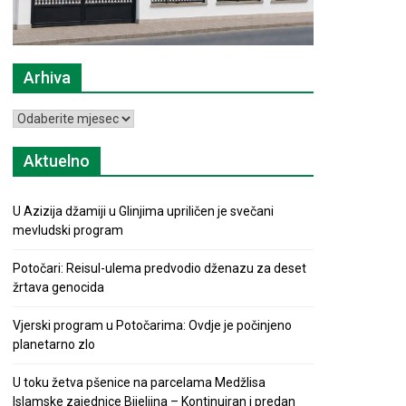
Arhiva
Arhiva
Aktuelno
U Azizija džamiji u Glinjima upriličen je svečani
mevludski program
Potočari: Reisul-ulema predvodio dženazu za deset
žrtava genocida
Vjerski program u Potočarima: Ovdje je počinjeno
planetarno zlo
U toku žetva pšenice na parcelama Medžlisa
Islamske zajednice Bijeljina – Kontinuiran i predan