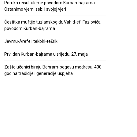
Poruka reisul-uleme povodom Kurban-bajrama:
Ostanimo vjerni sebi i svojoj vjeri
Čestitka muftije tuzlanskog dr. Vahid-ef. Fazlovića
povodom Kurban-bajrama
Jevmu-Arefe i tekbiri-tešrik
Prvi dan Kurban-bajrama u srijedu, 27. maja
Zašto učenici biraju Behram-begovu medresu: 400
godina tradicije i generacije uspjeha