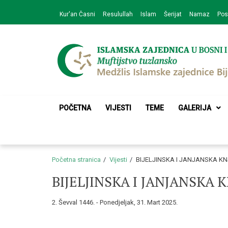
Skip
Skip
Kur'an Časni
Resulullah
Islam
Šerijat
Namaz
Pos
to
to
navigation
content
Medžlis Islamske 
Službena web prezentacija
POČETNA
VIJESTI
TEME
GALERIJA
Početna stranica
Vijesti
BIJELJINSKA I JANJANSKA KN
BIJELJINSKA I JANJANSKA 
2. Ševval 1446. - Ponedjeljak, 31. Mart 2025.