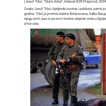
(Jusuf Trbić, “Gluho doba”, Izdavač BZK Preporod, 2004
Ovako Jusuf Trbić, bijeljinski novinar i publicist, pam
godine. Trbić je preživio batine Arkanovaca, Salko Nargal
njegu smrt, kao ni za smrt stotine ubijenih civila u Bijel
žrtve rata.