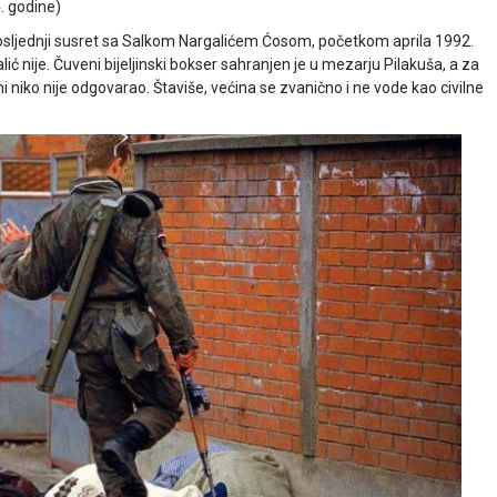
. godine)
ti posljednji susret sa Salkom Nargalićem Ćosom, početkom aprila 1992.
ić nije. Čuveni bijeljinski bokser sahranjen je u mezarju Pilakuša, a za
jini niko nije odgovarao. Štaviše, većina se zvanično i ne vode kao civilne