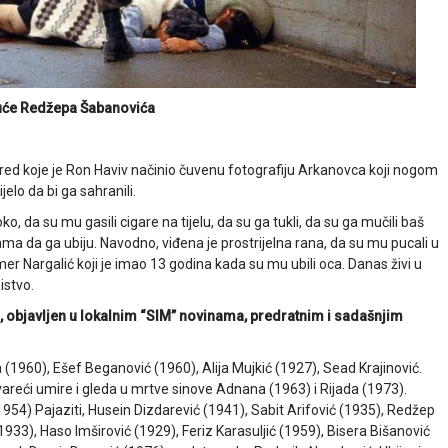
uće Redžepa Šabanovića
spred koje je Ron Haviv načinio čuvenu fotografiju Arkanovca koji nogom
jelo da bi ga sahranili.
o, da su mu gasili cigare na tijelu, da su ga tukli, da su ga mučili baš
ama da ga ubiju. Navodno, viđena je prostrijelna rana, da su mu pucali u
mer Nargalić koji je imao 13 godina kada su mu ubili oca. Danas živi u
istvo.
h, objavljen u lokalnim “SIM” novinama, predratnim i sadašnjim
 (1960), Ešef Beganović (1960), Alija Mujkić (1927), Sead Krajinović.
vareći umire i gleda u mrtve sinove Adnana (1963) i Rijada (1973).
(1954) Pajaziti, Husein Dizdarević (1941), Sabit Arifović (1935), Redžep
1933), Haso Imširović (1929), Feriz Karasuljić (1959), Bisera Bišanović