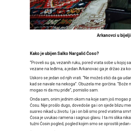
Arkanovci u bijel
Kako je ubijen Salko Nargalić Ćoso?
“Proveli su ga, vezanih ruku, pored vrata sobe u kojoj sa
vezane na leđima, a jedan Arkanovac ga je držao za kosu
Uskoro se jedan od njih vrati. “Ne možeš stići da ga udariš
kad se navale na nekoga”. Obuzela me gorčina. “Bože mo
mogao ni da mu priđe”, pomislio sam.
Onda sam, onim jednim okom na koje sam još mogao pom
Ćosu. Nije prošlo dugo, dovedoše ga i on sjede blizu me
susreo nikad u životu. I ja i on bili smo pred vratima smr
Ćosa je uvukao ramena i sagnuo glavu. I ta mi slika nika
tužni Ćosin pogled, pogled kojim smo se oprostili jedan