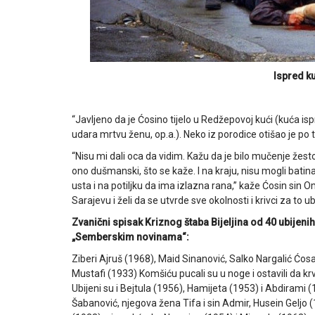
Ispred k
“Javljeno da je Ćosino tijelo u Redžepovoj kući (kuća i
udara mrtvu ženu, op.a.). Neko iz porodice otišao je po ti
“Nisu mi dali oca da vidim. Kažu da je bilo mučenje žestok
ono dušmanski, što se kaže. I na kraju, nisu mogli batin
usta i na potiljku da ima izlazna rana,” kaže Ćosin sin O
Sarajevu i želi da se utvrde sve okolnosti i krivci za to ub
Zvanični spisak Kriznog štaba Bijeljina od 40 ubijeni
„Semberskim novinama“:
Ziberi Ajruš (1968), Maid Sinanović, Salko Nargalić Ćosa
Mustafi (1933) Komšiću pucali su u noge i ostavili da kr
Ubijeni su i Bejtula (1956), Hamijeta (1953) i Abdirami 
Šabanović, njegova žena Tifa i sin Admir, Husein Geljo (