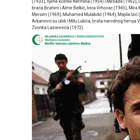
(1933), njene kćerke Nermina (1954) i Mirsada (1962),
braća Ibrahim i Almir Belkić, Ivica Vrhovac (1945), Mir
Mersim (1969), Muhamed Mulabdić (1964), Majda Izić (1
Arkanovci su ubili i Milu Lukića, brata narodnog heroja V
Zvonka Lazarevića (1972).