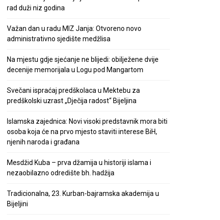
rad duži niz godina
Važan dan u radu MIZ Janja: Otvoreno novo
administrativno sjedište medžlisa
Na mjestu gdje sjećanje ne blijedi: obilježene dvije
decenije memorijala u Logu pod Mangartom
Svečani ispraćaj predškolaca u Mektebu za
predškolski uzrast „Dječija radost“ Bijeljina
Islamska zajednica: Novi visoki predstavnik mora biti
osoba koja će na prvo mjesto staviti interese BiH,
njenih naroda i građana
Mesdžid Kuba – prva džamija u historiji islama i
nezaobilazno odredište bh. hadžija
Tradicionalna, 23. Kurban-bajramska akademija u
Bijeljini