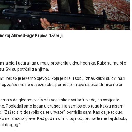
jinskoj Ahmed-age Krpića džamiji
m ja bio, i ugurali ga u malu prostoriju u dnu hodnika. Ruke su mu bile
. Svi su potrčali za njima.
”, rekao je ležerno djevojci koja je bila u sobi, “znaš kakvi su ovi naši
j, zašto mu ne odvežu ruke, pomeo bi ih sve u sekundi, niko ne bi
alo da gledam, vidio nekoga kako nosi kofu vode, da osvijeste
ne. Pogledali smo jedan u drugog, i ja sam osjetio tugu kakvu nisam
ti. “Zašto si ti dozvolio da te uhvate”, pomislio sam. Kao da je to čuo,
ko ne izlazi iz glave. Kad god mislim o toj noći, pronađe me taj duboki,
 od drugog.”