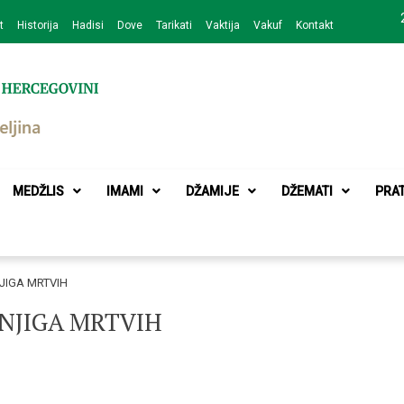
t
Historija
Hadisi
Dove
Tarikati
Vaktija
Vakuf
Kontakt
zajednice Bijeljina
MEDŽLIS
IMAMI
DŽAMIJE
DŽEMATI
PRA
JIGA MRTVIH
KNJIGA MRTVIH