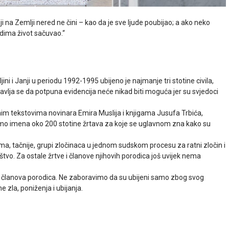
ji na Zemlji nered ne čini – kao da je sve ljude poubijao; a ako neko
udima život sačuvao.“
i i Janji u periodu 1992-1995 ubijeno je najmanje tri stotine civila,
lja se da potpuna evidencija neće nikad biti moguća jer su svjedoci
im tekstovima novinara Emira Muslija i knjigama Jusufa Trbića,
imo imena oko 200 stotine žrtava za koje se uglavnom zna kako su
, tačnije, grupi zločinaca u jednom sudskom procesu za ratni zločin i
vo. Za ostale žrtve i članove njihovih porodica još uvijek nema
ja, članova porodica. Ne zaboravimo da su ubijeni samo zbog svog
 zla, poniženja i ubijanja.