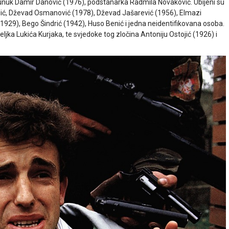
 unuk Damir Danović (1976), podstanarka Radmila Novaković. Ubijeni su
a Ilić, Dževad Osmanović (1978), Dževad Jašarević (1956), Elmazi
929), Bego Šindrić (1942), Huso Benić i jedna neidentifikovana osoba.
eljka Lukića Kurjaka, te svjedoke tog zločina Antoniju Ostojić (1926) i