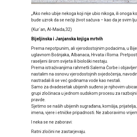
„Ako neko ubije nekoga koji nije ubio nikoga, ili onoga ko
bude uzrok da se nečiji život sačuva – kao da je svim lj
(Kur`an, Al-Maida,32)
Bijeljinska i Janjanska knjiga mrtvih
Prema nepotpunim, ali vjerodostojnim podacima, u Bijeljin
uglavnom Bošnjaka, Albanaca, Hrvata i Roma. Pretpostav
raseljeni širom svijeta ili biološki nestaju.
Prema istraživanjima rahmetli Salema Čorbe i objavljen
nastalim na osnovu vjerodostojnih svjedočenja, navod
nastradali ili se već godinama vode kao nestali.
Samo za dvadesetak ubijenih suđeno je njihovim ubicama
grupi zločinaca u jednom sudskom procesu za razbojništ
pravde.
Sjetimo se naših ubijenih sugrađana, komšija, prijatel
imena, vjere i etničke pripadnosti. Ne zaboravimo vrijeme
I neka se ne zaboravi:
Ratni zločini ne zastarjevaju.