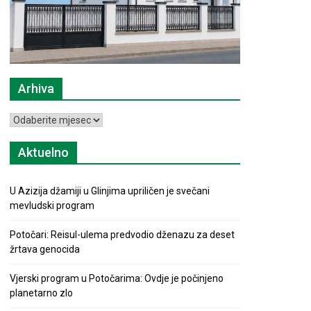
Arhiva
Arhiva
Aktuelno
U Azizija džamiji u Glinjima upriličen je svečani
mevludski program
Potočari: Reisul-ulema predvodio dženazu za deset
žrtava genocida
Vjerski program u Potočarima: Ovdje je počinjeno
planetarno zlo