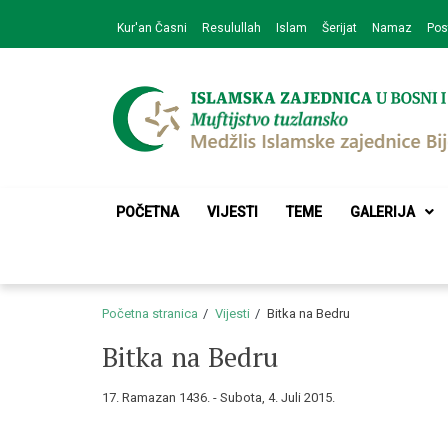
Skip
Skip
Kur'an Časni
Resulullah
Islam
Šerijat
Namaz
Pos
to
to
navigation
content
Medžlis Islamske 
Službena web prezentacija
POČETNA
VIJESTI
TEME
GALERIJA
Početna stranica
Vijesti
Bitka na Bedru
Bitka na Bedru
17. Ramazan 1436. - Subota, 4. Juli 2015.