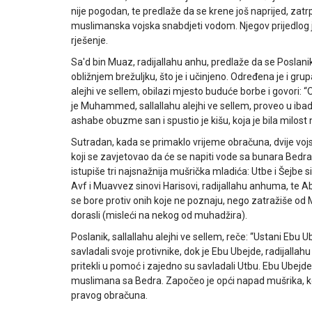
nije pogodan, te predlaže da se krene još naprijed, zat
muslimanska vojska snabdjeti vodom. Njegov prijedlog 
rješenje.
Sa'd bin Muaz, radijallahu anhu, predlaže da se Poslanik
obližnjem brežuljku, što je i učinjeno. Određena je i
alejhi ve sellem, obilazi mjesto buduće borbe i govori: “Ovd
je Muhammed, sallallahu alejhi ve sellem, proveo u ibade
ashabe obuzme san i spustio je kišu, koja je bila milost
Sutradan, kada se primaklo vrijeme obračuna, dvije vojs
koji se zavjetovao da će se napiti vode sa bunara Bedra
istupiše tri najsnažnija mušrička mladića: Utbe i Šejbe s
Avf i Muavvez sinovi Harisovi, radijallahu anhuma, te Ab
se bore protiv onih koje ne poznaju, nego zatražiše od 
dorasli (misleći na nekog od muhadžira).
Poslanik, sallallahu alejhi ve sellem, reče: “Ustani Ebu Ub
savladali svoje protivnike, dok je Ebu Ubejde, radijalla
pritekli u pomoć i zajedno su savladali Utbu. Ebu Ubejde, 
muslimana sa Bedra. Započeo je opći napad mušrika, koji
pravog obračuna.