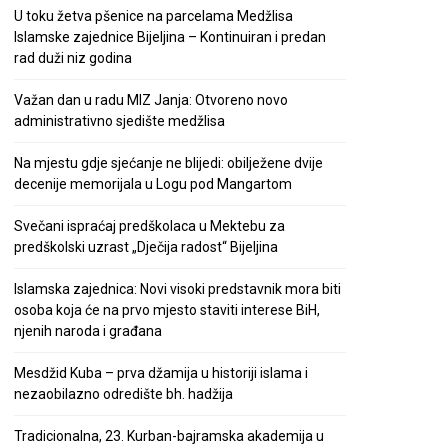
U toku žetva pšenice na parcelama Medžlisa
Islamske zajednice Bijeljina – Kontinuiran i predan
rad duži niz godina
Važan dan u radu MIZ Janja: Otvoreno novo
administrativno sjedište medžlisa
Na mjestu gdje sjećanje ne blijedi: obilježene dvije
decenije memorijala u Logu pod Mangartom
Svečani ispraćaj predškolaca u Mektebu za
predškolski uzrast „Dječija radost“ Bijeljina
Islamska zajednica: Novi visoki predstavnik mora biti
osoba koja će na prvo mjesto staviti interese BiH,
njenih naroda i građana
Mesdžid Kuba – prva džamija u historiji islama i
nezaobilazno odredište bh. hadžija
Tradicionalna, 23. Kurban-bajramska akademija u