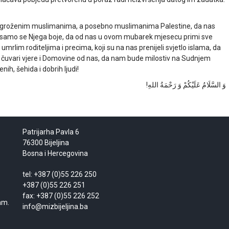
 ugroženim muslimanima, a posebno muslimanima Palestine, da nas
 i samo se Njega boje, da od nas u ovom mubarek mjesecu primi sve
umrlim roditeljima i precima, koji su na nas prenijeli svjetlo islama, da
ji čuvari vjere i Domovine od nas, da nam bude milostiv na Sudnjem
ih, šehida i dobrih ljudi!
وَ السَّلَامُ عَلَيْكُمْ وَ رَحْمَةُ اللهِ!
Patrijarha Pavla 6
76300 Bijeljina
Bosna i Hercegovina
tel: +387 (0)55 226 250
+387 (0)55 226 251
fax: +387 (0)55 226 252
am.
info@mizbijeljina.ba