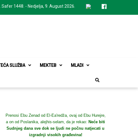
. Safer 1448. - Nedjelja, 9. August 2026.
TEĆA SLUŽBA
MEKTEB
MLADI
Prenosi Ebu Zenad od El-Ea'redža, ovaj od Ebu Hurejre,
a on od Poslanika, alejhis-selam, da je rekao:
Neće biti
Sudnjeg dana sve dok se ljudi ne počnu natjecati u
izgradnji visokih građevina!