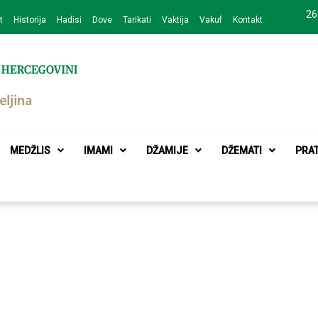
26
t
Historija
Hadisi
Dove
Tarikati
Vaktija
Vakuf
Kontakt
zajednice Bijeljina
MEDŽLIS
IMAMI
DŽAMIJE
DŽEMATI
PRA