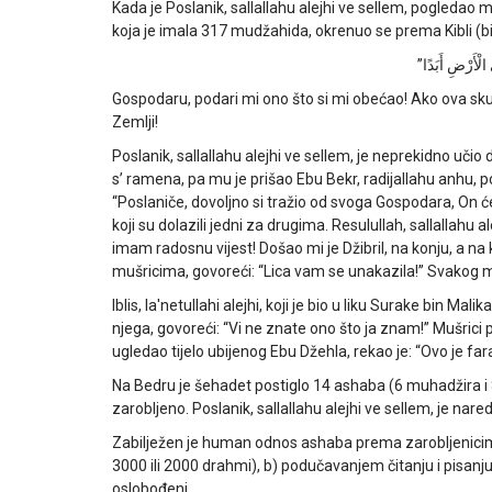
Kada je Poslanik, sallallahu alejhi ve sellem, pogledao 
koja je imala 317 mudžahida, okrenuo se prema Kibli (b
“ي الْأَرْضِ أَبَدًا
Gospodaru, podari mi ono što si mi obećao! Ako ova sku
Zemlji!
Poslanik, sallallahu alejhi ve sellem, je neprekidno učio 
s’ ramena, pa mu je prišao Ebu Bekr, radijallahu anhu, 
“Poslaniče, dovoljno si tražio od svoga Gospodara, On će t
koji su dolazili jedni za drugima. Resulullah, sallallahu 
imam radosnu vijest! Došao mi je Džibril, na konju, a na 
mušricima, govoreći: “Lica vam se unakazila!” Svakog mušr
Iblis, la'netullahi alejhi, koji je bio u liku Surake bin Ma
njega, govoreći: “Vi ne znate ono što ja znam!” Mušrici po
ugledao tijelo ubijenog Ebu Džehla, rekao je: “Ovo je fa
Na Bedru je šehadet postiglo 14 ashaba (6 muhadžira i 
zarobljeno. Poslanik, sallallahu alejhi ve sellem, je na
Zabilježen je human odnos ashaba prema zarobljenicima,
3000 ili 2000 drahmi), b) podučavanjem čitanju i pisanj
oslobođeni.