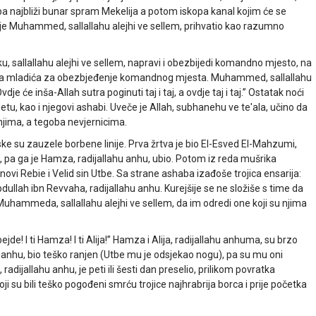
rpa najbliži bunar spram Mekelija a potom iskopa kanal kojim će se
je Muhammed, sallallahu alejhi ve sellem, prihvatio kao razumno
u, sallallahu alejhi ve sellem, napravi i obezbijedi komandno mjesto, na
 grupa mladića za obezbjeđenje komandnog mjesta. Muhammed, sallallahu
je će inša-Allah sutra poginuti taj i taj, a ovdje taj i taj.” Ostatak noći
tu, kao i njegovi ashabi. Uveče je Allah, subhanehu ve te'ala, učino da
 njima, a tegoba nevjernicima.
ke su zauzele borbene linije. Prva žrtva je bio El-Esved El-Mahzumi,
, pa ga je Hamza, radijallahu anhu, ubio. Potom iz reda mušrika
inovi Rebie i Velid sin Utbe. Sa strane ashaba izađoše trojica ensarija:
dullah ibn Revvaha, radijallahu anhu. Kurejšije se ne složiše s time da
Muhammeda, sallallahu alejhi ve sellem, da im odredi one koji su njima
ejde! I ti Hamza! I ti Alija!” Hamza i Alija, radijallahu anhuma, su brzo
hu anhu, bio teško ranjen (Utbe mu je odsjekao nogu), pa su mu oni
radijallahu anhu, je peti ili šesti dan preselio, prilikom povratka
 su bili teško pogođeni smrću trojice najhrabrija borca i prije početka