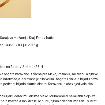
Sarajevo – džamija Kralj Fahd / hatib:
 1436.H. / 03. juli 2015.g.
tka na Bedru / 2. H. – 1436. H.
ka bogate karavane iz Šama put Meke, Poslanik, sallallahu alejhi ve
no informacija. Karavana je bila velika i bogata i činilo je hiljadu deva
ko pedeset hiljada zlatnih dinara. Karavanu je obezbjeđivalo oko
anesu jak udarac mušricima Meke. Muhammed, sallallahu alejhi ve
će je možda Allah, dželle še'nuhu, njima pokloniti. Izlazak u susret