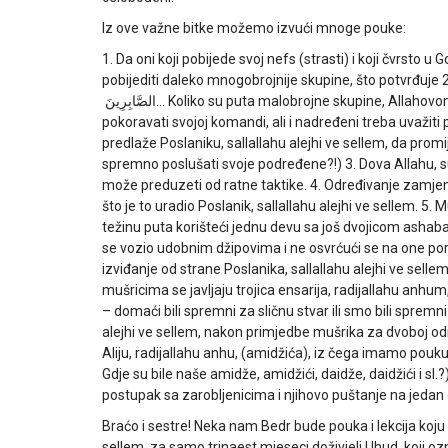
Iz ove važne bitke možemo izvući mnoge pouke:
1. Da oni koji pobijede svoj nefs (strasti) i koji čvrst
pobijediti daleko mnogobrojnije skupine, što potvrđuje 2
الصَّابِرِينَ
… Koliko su puta malobrojne skupine, Allahovo
pokoravati svojoj komandi, ali i nadređeni treba uvažiti 
predlaže Poslaniku, sallallahu alejhi ve sellem, da promi
spremno poslušati svoje podređene?!) 3. Dova Allahu, 
može preduzeti od ratne taktike. 4. Određivanje zamjeni
što je to uradio Poslanik, sallallahu alejhi ve sellem. 5
težinu puta korišteći jednu devu sa još dvojicom ashaba.
se vozio udobnim džipovima i ne osvrćući se na one pored
izviđanje od strane Poslanika, sallallahu alejhi ve sellem
mušricima se javljaju trojica ensarija, radijallahu anhum
– domaći bili spremni za sličnu stvar ili smo bili spremn
alejhi ve sellem, nakon primjedbe mušrika za dvoboj odr
Aliju, radijallahu anhu, (amidžića), iz čega imamo pouku 
Gdje su bile naše amidže, amidžići, daidže, daidžići i sl.?
postupak sa zarobljenicima i njihovo puštanje na jedan o
Braćo i sestre! Neka nam Bedr bude pouka i lekcija koju
sellem, za samo trinaest mjeseci doživjeli Uhud, koji 