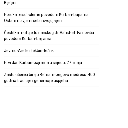
Bijeljini
Poruka reisul-uleme povodom Kurban-bajrama:
Ostanimo vjerni sebi i svojoj vjeri
Čestitka muftije tuzlanskog dr. Vahid-ef. Fazlovića
povodom Kurban-bajrama
Jevmu-Arefe i tekbiri-tešrik
Prvi dan Kurban-bajrama u srijedu, 27. maja
Zašto učenici biraju Behram-begovu medresu: 400
godina tradicije i generacije uspjeha