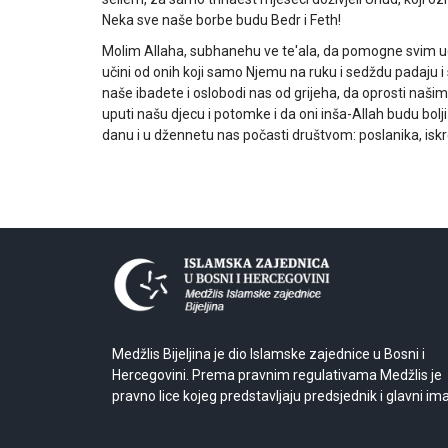
Neka sve naše borbe budu Bedr i Feth!
Molim Allaha, subhanehu ve te'ala, da pomogne svim
učini od onih koji samo Njemu na ruku i sedždu padaju
naše ibadete i oslobodi nas od grijeha, da oprosti našim 
uputi našu djecu i potomke i da oni inša-Allah budu bol
danu i u džennetu nas počasti društvom: poslanika, iskren
Medžlis Bijeljina je dio Islamske zajednice u Bosni i
Hercegovini. Prema pravnim regulativama Medžlis je
pravno lice kojeg predstavljaju predsjednik i glavni im