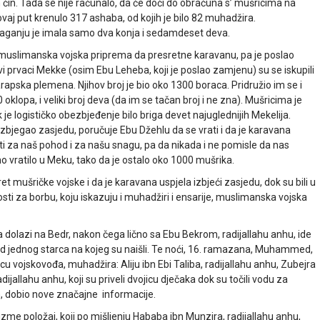
 čin. Tada se nije računalo, da će doći do obračuna s’ mušricima na
ovaj put krenulo 317 ashaba, od kojih je bilo 82 muhadžira.
olaganju je imala samo dva konja i sedamdeset deva.
e muslimanska vojska priprema da presretne karavanu, pa je poslao
svi prvaci Mekke (osim Ebu Leheba, koji je poslao zamjenu) su se iskupili
arapska plemena. Njihov broj je bio oko 1300 boraca. Pridružio im se i
0 oklopa, i veliki broj deva (da im se tačan broj i ne zna). Mušricima je
e logističko obezbjeđenje bilo briga devet najuglednijih Mekelija.
n izbjegao zasjedu, poručuje Ebu Džehlu da se vrati i da je karavana
uti za naš pohod i za našu snagu, pa da nikada i ne pomisle da nas
 vratilo u Meku, tako da je ostalo oko 1000 mušrika.
 mušričke vojske i da je karavana uspjela izbjeći zasjedu, dok su bili u
i za borbu, koju iskazuju i muhadžiri i ensarije, muslimanska vojska
a dolazi na Bedr, nakon čega lično sa Ebu Bekrom, radijallahu anhu, ide
od jednog starca na kojeg su naišli. Te noći, 16. ramazana, Muhammed,
jicu vojskovođa, muhadžira: Aliju ibn Ebi Taliba, radijallahu anhu, Zubejra
ijallahu anhu, koji su priveli dvojicu dječaka dok su točili vodu za
lem, dobio nove značajne informacije.
me položaj, koji po mišljenju Hababa ibn Munzira, radijallahu anhu,