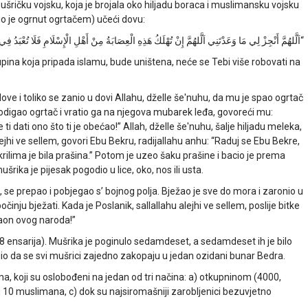
mušričku vojsku, koja je brojala oko hiljadu boraca i muslimansku vojsku
io je ogrnut ogrtačem) učeći dovu:
اَلَّلهُمَّ أَنْجِزْ لِي مَا وَعَدْتَنِي اَلَّلهُمَّ إِنْ تُهْلَكُ هَذِهِ الْعِصَابَةُ مِنْ أَهْلِ الْإِسْلَامِ فَلَا تُعْبَدُ فِ”
pina koja pripada islamu, bude uništena, neće se Tebi više robovati na
dove i toliko se zanio u dovi Allahu, dželle še'nuhu, da mu je spao ogrtač
podigao ogrtač i vratio ga na njegova mubarek leđa, govoreći mu:
i dati ono što ti je obećao!” Allah, dželle še'nuhu, šalje hiljadu meleka,
alejhi ve sellem, govori Ebu Bekru, radijallahu anhu: “Raduj se Ebu Bekre,
krilima je bila prašina.” Potom je uzeo šaku prašine i bacio je prema
ika je pijesak pogodio u lice, oko, nos ili usta.
lika, se prepao i pobjegao s’ bojnog polja. Bježao je sve do mora i zaronio u
činju bježati. Kada je Poslanik, sallallahu alejhi ve sellem, poslije bitke
raon ovog naroda!”
8 ensarija). Mušrika je poginulo sedamdeset, a sedamdeset ih je bilo
redio da se svi mušrici zajedno zakopaju u jedan ozidani bunar Bedra.
 koji su oslobođeni na jedan od tri načina: a) otkupninom (4000,
u 10 muslimana, c) dok su najsiromašniji zarobljenici bezuvjetno