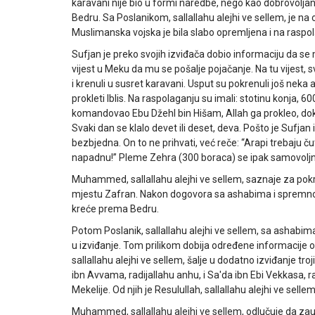
karavani nije bio u formi naredbe, nego kao dobrovoljan
Bedru. Sa Poslanikom, sallallahu alejhi ve sellem, je na 
Muslimanska vojska je bila slabo opremljena i na rasp
Sufjan je preko svojih izviđača dobio informaciju da s
vijest u Meku da mu se pošalje pojačanje. Na tu vijest, 
i krenuli u susret karavani. Usput su pokrenuli još neka 
prokleti Iblis. Na raspolaganju su imali: stotinu konja, 60
komandovao Ebu Džehl bin Hišam, Allah ga prokleo, dok j
Svaki dan se klalo devet ili deset, deva. Pošto je Sufja
bezbjedna. On to ne prihvati, već reče: “Arapi trebaju č
napadnu!” Pleme Zehra (300 boraca) se ipak samovoljno
Muhammed, sallallahu alejhi ve sellem, saznaje za pokret
mjestu Zafran. Nakon dogovora sa ashabima i spremnost
kreće prema Bedru.
Potom Poslanik, sallallahu alejhi ve sellem, sa ashabim
u izviđanje. Tom prilikom dobija određene informacije 
sallallahu alejhi ve sellem, šalje u dodatno izviđanje tro
ibn Avvama, radijallahu anhu, i Sa'da ibn Ebi Vekkasa, rad
Mekelije. Od njih je Resulullah, sallallahu alejhi ve sel
Muhammed, sallallahu alejhi ve sellem, odlučuje da zauz