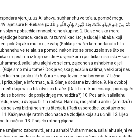
o u Gospodara vjeruju, uz Allahovu, subhanehu ve te'ala, pomoć mogu
49. ajet sure El-Bekare:
كَمْ مِنْ فِئَةٍ قَلِيلَةٍ غَلَبَتْ فِئَةً كَثِيرَةً بِإِذْنِ اللّهِ وَاللّهُ مَعَ
m voljom pobijedile mnogobrojne skupine. 2. Da se vojska mora
prijedloge boraca, kada su razumni, kao što je slučaj Hababa, koji
jeni položaj ako mu to nije vahj. (Koliko je naših komandanata bilo
subhanehu ve te'ala, za pomoć, nakon što se preduzelo sve što se
ka u mjestima iz kojih se ide – u vjerskom i političkom smislu – kao
. Muhammed, sallallahu alejhi ve sellem, zajedno sa ashabima dijeli
 (Gdje smo mi u tome? Dok je vojska pješačila satima, veliki broj nas
 kojih su prolazili!) 6. Šura – savjetovanje sa borcima. 7. Lično
, i prikupljanje informacija. 8. Slanje dodatne izvidnice. 9. Na dvoboj
, među kojima su bila dvojica braće. (Da li bi mi kao ensarije, pomagači
i da se borimo i do posljednjeg muhadžira?) 10. Poslanik, sallallahu
eđuje svoju dvojicu bližih rođaka: Hamzu, radijallahu anhu, (amidžu) i
da se svoji bližnji ne smiju štedjeti. (Radi usporedbe, zapitajmo se:
) 11. Kažnjavanje ratnih zločinaca za zlodjela koja su učinili. 12. Lijep
d tri načina. 13. Podjela ratnog plijena…
 ne smijemo zaboraviti, jer su ashabi Muhammeda, sallallahu alejhi ve
označava pobjedu pretvorenu u poraz radi neizvršenja datog im zadatka.