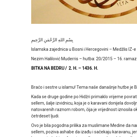
بِسْمِ اللهِ الرَّحْمَنِ الرَّحِيمِ
Islamska zajednica u Bosni i Hercegovini – Medžlis IZ-e 
Nezim Halilović Muderris – hutba: 20/2015 – 16. ramazan
BITKA NA BEDRU / 2. H. – 1436. H.
Braćo i sestre u islamu! Tema naše današnje hutbe je Bi
Kada se druge godine po Hidžri primaklo vrijeme povrat
sellem, šalje izvidnicu, koja je o karavani donijela dovolj
natovarenih raznom robom, čija je vrijednost iznosila o
četrdeset ljudi.
Ovo je bila pogodna prilika za muslimane Medine da n
sellem, poziva ashabe da izađu i sačekaju karavanu, jer 