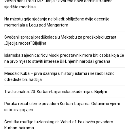
Važan dan u radu MIZ Janja: Otvoreno novo administrativno
sjedište medžlisa
Na mjestu gdje sjećanje ne blijedi: obilježene dvije decenije
memorijala u Logu pod Mangartom
Svečani ispraćaj predškolaca u Mektebu za predškolski uzrast
„Dječija radost“ Bijeljina
Islamska zajednica: Novi visoki predstavnik mora biti osoba koja će
na prvo mjesto staviti interese BiH, njenih naroda i građana
Mesdžid Kuba – prva džamija u historiji islama i nezaobilazno
odredište bh. hadžija
Tradicionalna, 23. Kurban-bajramska akademija u Bijeljini
Poruka reisul-uleme povodom Kurban-bajrama: Ostanimo vjerni
sebi i svojoj vjeri
Čestitka muftije tuzlanskog dr. Vahid-ef. Fazlovića povodom
Kurban-bajrama