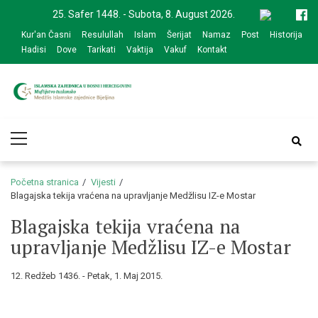
Skip
Skip
25. Safer 1448. - Subota, 8. August 2026.
to
to
Kur'an Časni
Resulullah
Islam
Šerijat
Namaz
Post
Historija
navigation
content
Hadisi
Dove
Tarikati
Vaktija
Vakuf
Kontakt
Medžlis Islamske
Službena web prezentacija
Primary
zajednice Bijeljina
Menu
Početna stranica
Vijesti
Blagajska tekija vraćena na upravljanje Medžlisu IZ-e Mostar
Blagajska tekija vraćena na
upravljanje Medžlisu IZ-e Mostar
12. Redžeb 1436. - Petak, 1. Maj 2015.