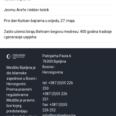
Jevmu-Arefe i tekbiri-tešrik
Prvi dan Kurban-bajrama u srijedu, 27. maja
Zašto učenici biraju Behram-begovu medresu: 400 godina tradicije
i generacije uspjeha
Patrijarha Pavla 6
76300 Bijeljina
Bosna i
Medžlis Bijeljina je
Hercegovina
dio Islamske
zajednice u Bosni i
tel: +387 (0)55 226
Hercegovini.
250
Prema pravnim
+387 (0)55 226
regulativama
251
Medžlis je pravno
fax: +387 (0)55
lice kojeg
226 252
predstavljaju
info@mizbijeljina.ba