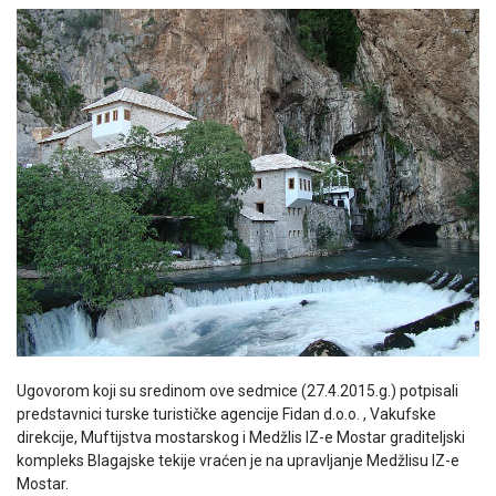
Ugovorom koji su sredinom ove sedmice (27.4.2015.g.) potpisali
predstavnici turske turističke agencije Fidan d.o.o. , Vakufske
direkcije, Muftijstva mostarskog i Medžlis IZ-e Mostar graditeljski
kompleks Blagajske tekije vraćen je na upravljanje Medžlisu IZ-e
Mostar.