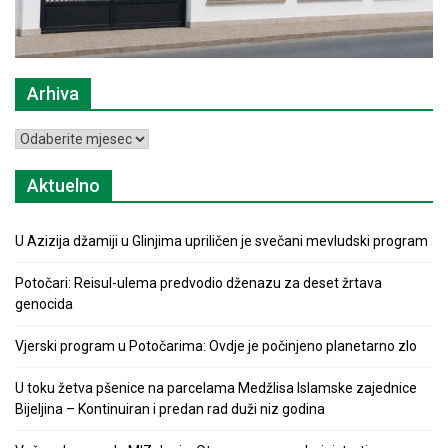
Arhiva
Arhiva
Aktuelno
U Azizija džamiji u Glinjima upriličen je svečani mevludski program
Potočari: Reisul-ulema predvodio dženazu za deset žrtava
genocida
Vjerski program u Potočarima: Ovdje je počinjeno planetarno zlo
U toku žetva pšenice na parcelama Medžlisa Islamske zajednice
Bijeljina – Kontinuiran i predan rad duži niz godina