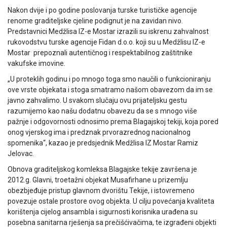
Nakon dvije i po godine poslovanja turske turističke agencije
renome graditeljske cjeline podignut je na zavidan nivo.
Predstavnici Medžlisa IZ-e Mostar izrazili su iskrenu zahvalnost
rukovodstvu turske agencije Fidan d.o.o. koji su u Medžlisu IZ-e
Mostar prepoznali autentičnog i respektabilnog zaštitnike
vakufske imovine.
„U proteklih godinu i po mnogo toga smo naučili o funkcioniranju
ove vrste objekata i stoga smatramo našom obavezom da im se
javno zahvalimo. U svakom slučaju ovu prijateljsku gestu
razumijemo kao našu dodatnu obavezu da se s mnogo više
pažnje i odgovornosti odnosimo prema Blagajskoj tekiji, koja pored
onog vjerskog ima i predznak prvorazrednog nacionalnog
spomenika“, kazao je predsjednik Medžlisa IZ Mostar Ramiz
Jelovac.
Obnova graditeljskog komleksa Blagajske tekije završena je
2012.g. Glavni, troetažni objekat Musafirhane u prizemlju
obezbjeđuje pristup glavnom dvorištu Tekije, i istovremeno
povezuje ostale prostore ovog objekta. U cilju povećanja kvaliteta
korištenja cijelog ansambla i sigurnosti korisnika urađena su
posebna sanitarna rješenja sa prečišćivačima, te izgrađeni objekti