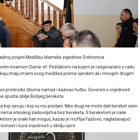
 radnoj posjeti Medžlisu Islamske zajednice Srebrenica.
glavnim imamom Damir-ef. Peštalićem na kojem je razgovarano o radu
e koju imaju imami ovog medžlisa prema vjerskim ali i mnogim drugim
enici predvodio džuma-namaz i kazivao hutbu. Govoreći o vrijednosti
e spušta obilje Božijeg bereketa.
koji vjeruju i koji su mu predani. Niko drugi ne može dati bereket osim
m, nema istinskog zadovoljstva bez bereketa. S bereketom je naše
ketom je svaki hair moguć, kazao je muftija Fazlović, naglašavajući
nost i čuva vrijednosti u okrilju vjere.