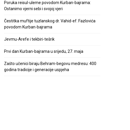
Poruka reisul-uleme povodom Kurban-bajrama:
Ostanimo vjerni sebi i svojoj vjeri
Čestitka muftije tuzlanskog dr. Vahid-ef. Fazlovića
povodom Kurban-bajrama
Jevmu-Arefe i tekbiri-tešrik
Prvi dan Kurban-bajrama u srijedu, 27. maja
Zašto učenici biraju Behram-begovu medresu: 400
godina tradicije i generacije uspjeha