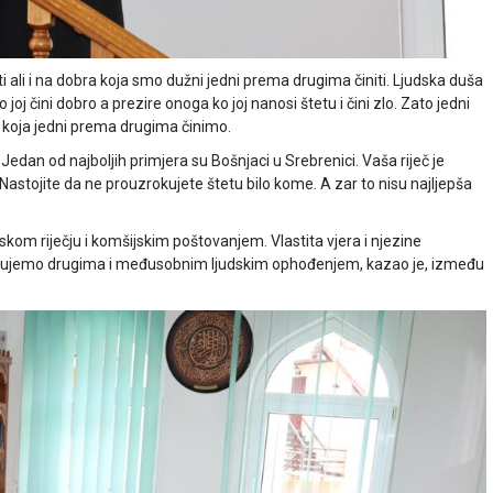
ali i na dobra koja smo dužni jedni prema drugima činiti. Ljudska duša
joj čini dobro a prezire onoga ko joj nanosi štetu i čini zlo. Zato jedni
a koja jedni prema drugima činimo.
Jedan od najboljih primjera su Bošnjaci u Srebrenici. Vaša riječ je
Nastojite da ne prouzrokujete štetu bilo kome. A zar to nisu najljepša
kom riječju i komšijskim poštovanjem. Vlastita vjera i njezine
 upućujemo drugima i međusobnim ljudskim ophođenjem, kazao je, između