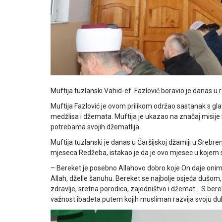
Muftija tuzlanski Vahid-ef. Fazlović boravio je danas u
Muftija Fazlović je ovom prilikom održao sastanak s 
medžlisa i džemata. Muftija je ukazao na značaj misij
potrebama svojih džematlija.
Muftija tuzlanski je danas u Čaršijskoj džamiji u Srebr
mjeseca Redžeba, istakao je da je ovo mjesec u kojem s
– Bereket je posebno Allahovo dobro koje On daje onima 
Allah, dželle šanuhu. Bereket se najbolje osjeća dušo
zdravlje, sretna porodica, zajedništvo i džemat… S bere
važnost ibadeta putem kojih musliman razvija svoju duhov