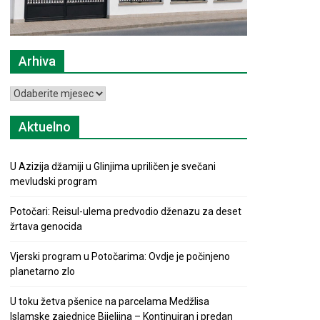
Arhiva
Arhiva
Aktuelno
U Azizija džamiji u Glinjima upriličen je svečani
mevludski program
Potočari: Reisul-ulema predvodio dženazu za deset
žrtava genocida
Vjerski program u Potočarima: Ovdje je počinjeno
planetarno zlo
U toku žetva pšenice na parcelama Medžlisa
Islamske zajednice Bijeljina – Kontinuiran i predan