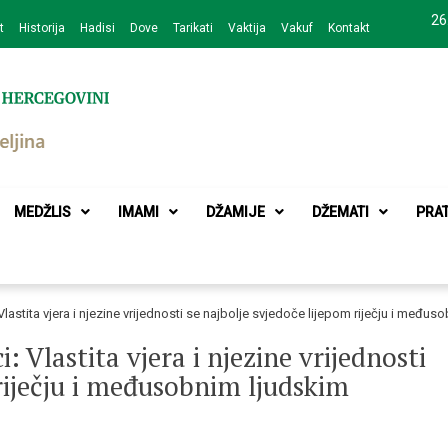
26
t
Historija
Hadisi
Dove
Tarikati
Vaktija
Vakuf
Kontakt
zajednice Bijeljina
MEDŽLIS
IMAMI
DŽAMIJE
DŽEMATI
PRA
 Vlastita vjera i njezine vrijednosti se najbolje svjedoče lijepom riječju i me
: Vlastita vjera i njezine vrijednosti
 riječju i međusobnim ljudskim