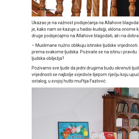
Ukazao je na važnost podsjećanja na Allahove blagodati 
je, kako nam se kazuje u hadisi-kudsijji, sklona onome ko 
druge podsjećajmo na Allahove blagodati, ali i na dobr
– Muslimane nužno oblikuju istinske ljudske vrijednosti. 
prema svakome ljudska. Pozivate se na istinu i pravdu. 
ljudska obilježja?
Pozivamo sve ljude da jedni drugima budu okrenuti ljuds
vrijednosti se najbolje svjedoče lijepom riječju koju
ostalog, u svojoj hutbi muftija Fazlović.