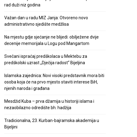
rad duži niz godina
Važan dan u radu MIZ Janja: Otvoreno novo
administrativno sjedište medžlisa
Na mjestu gdje sjećanje ne blijedi: obilježene dvije
decenije memorijala u Logu pod Mangartom
Svečani ispraćaj predškolaca u Mektebu za
predškolski uzrast „Dječija radost“ Bijeljina
Islamska zajednica: Novi visoki predstavnik mora biti
osoba koja će na prvo mjesto staviti interese BiH,
njenih naroda i građana
Mesdžid Kuba – prva džamija u historiji islama i
nezaobilazno odredište bh. hadžija
Tradicionalna, 23. Kurban-bajramska akademija u
Bijeljini