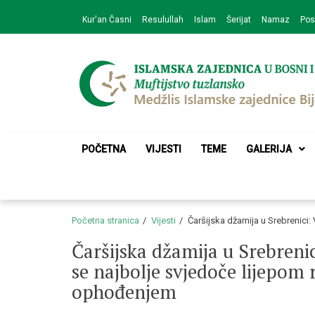
Skip
Skip
Kur'an Časni
Resulullah
Islam
Šerijat
Namaz
Pos
to
to
navigation
content
Medžlis Islamske 
Službena web prezentacija
POČETNA
VIJESTI
TEME
GALERIJA
Početna stranica
Vijesti
Čaršijska džamija u Srebrenici:
Čaršijska džamija u Srebrenici
se najbolje svjedoče lijepom
ophođenjem