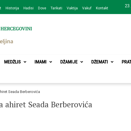
23.
t
Historija
Hadisi
Dove
Tarikati
Vaktija
Vakuf
Kontakt
zajednice Bijeljina
MEDŽLIS
IMAMI
DŽAMIJE
DŽEMATI
PRA
 ahiret Seada Berberovića
na ahiret Seada Berberovića