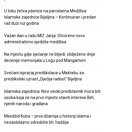
U toku žetva pšenice na parcelama Medžlisa
Islamske zajednice Bijeljina – Kontinuiran i predan
rad duži niz godina
Važan dan u radu MIZ Janja: Otvoreno novo
administrativno sjedište medžlisa
Na mjestu gdje sjećanje ne blijedi: obilježene dvije
decenije memorijala u Logu pod Mangartom
Svečani ispraćaj predškolaca u Mektebu za
predškolski uzrast „Dječija radost“ Bijeljina
Islamska zajednica: Novi visoki predstavnik mora biti
osoba koja će na prvo mjesto staviti interese BiH,
njenih naroda i građana
Mesdžid Kuba – prva džamija u historiji islama i
nezaobilazno odredište bh. hadžija