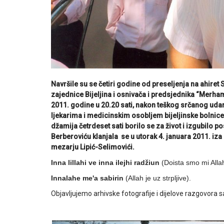
Navršile su se četiri godine od preseljenja na ahir
zajednice Bijeljina i osnivača i predsjednika “Merham
2011. godine u 20.20 sati, nakon teškog srčanog udara 
ljekarima i medicinskim osobljem bijeljinske bolnice
džamija četrdeset sati borilo se za život i izgubilo
Berberoviću klanjala se u utorak 4. januara 2011. iza 
mezarju Lipić-Selimovići.
Inna lillahi ve inna ilejhi radžiun
(Doista smo mi Allah
Innalahe me'a sabirin
(Allah je uz strpljive).
Objavljujemo arhivske fotografije i dijelove razgovora