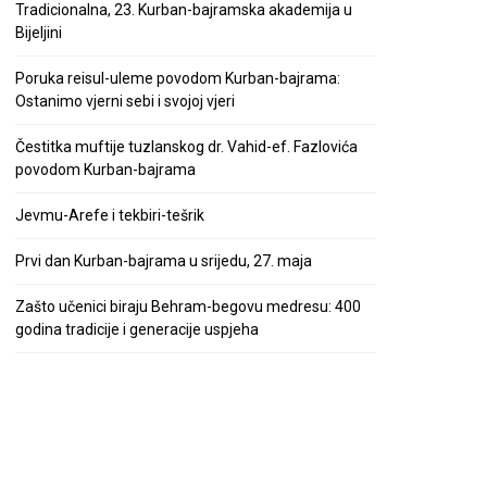
Tradicionalna, 23. Kurban-bajramska akademija u
Bijeljini
Poruka reisul-uleme povodom Kurban-bajrama:
Ostanimo vjerni sebi i svojoj vjeri
Čestitka muftije tuzlanskog dr. Vahid-ef. Fazlovića
povodom Kurban-bajrama
Jevmu-Arefe i tekbiri-tešrik
Prvi dan Kurban-bajrama u srijedu, 27. maja
Zašto učenici biraju Behram-begovu medresu: 400
godina tradicije i generacije uspjeha