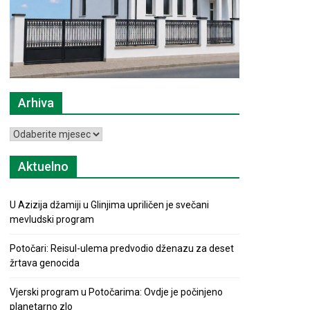
Arhiva
Arhiva
Aktuelno
U Azizija džamiji u Glinjima upriličen je svečani
mevludski program
Potočari: Reisul-ulema predvodio dženazu za deset
žrtava genocida
Vjerski program u Potočarima: Ovdje je počinjeno
planetarno zlo