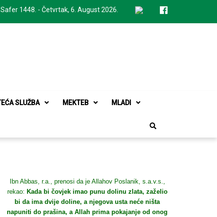
 Safer 1448. - Četvrtak, 6. August 2026.
TEĆA SLUŽBA
MEKTEB
MLADI
Ibn Abbas, r.a., prenosi da je Allahov Poslanik, s.a.v.s.,
rekao:
Kada bi čovjek imao punu dolinu zlata, zaželio
bi da ima dvije doline, a njegova usta neće ništa
napuniti do prašina, a Allah prima pokajanje od onog