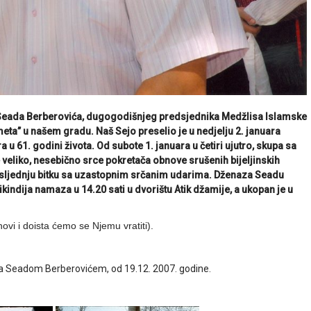
et Seada Berberovića, dugogodišnjeg predsjednika Medžlisa Islamske
eta” u našem gradu. Naš Sejo preselio je u nedjelju 2. januara
u 61. godini života. Od subote 1. januara u četiri ujutro, skupa sa
 veliko, nesebično srce pokretača obnove srušenih bijeljinskih
 posljednju bitku sa uzastopnim srčanim udarima. Dženaza Seadu
ikindija namaza u 14.20 sati u dvorištu Atik džamije, a ukopan je u
ovi i doista ćemo se Njemu vratiti).
 sa Seadom Berberovićem, od 19.12. 2007. godine.