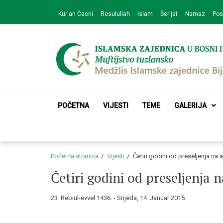
Skip
Skip
Kur'an Časni
Resulullah
Islam
Šerijat
Namaz
Pos
to
to
navigation
content
Medžlis Islamske 
Službena web prezentacija
POČETNA
VIJESTI
TEME
GALERIJA
Početna stranica
Vijesti
Četiri godini od preseljenja na
Četiri godini od preseljenja 
23. Rebiul-evvel 1436. - Srijeda, 14. Januar 2015.