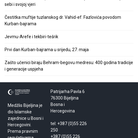
sebi i svojoj vjeri
Čestitka muftije tuzlanskog dr. Vahid-ef. Fazlovića povodom
Kurban-bajrama
Jevmu-Arefe i tekbiri-tešrik
Prvi dan Kurban-bajrama u srijedu, 27. maja
Zašto učenici biraju Behram-begovu medresu: 400 godina tradicije
i generacije uspjeha
Patrijarha Pavla 6
76300 Bijeljina
Bosna i
Medžlis Bijeljina je
Hercegovina
dio Islamske
zajednice u Bosni i
tel: +387 (0)55 226
Hercegovini.
250
Prema pravnim
+387 (0)55 226
regulativama