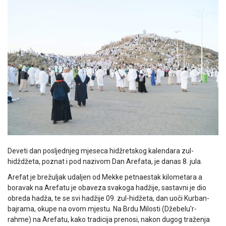
Deveti dan posljednjeg mjeseca hidžretskog kalendara zul-
hidždžeta, poznat i pod nazivom Dan Arefata, je danas 8. jula.
Arefat je brežuljak udaljen od Mekke petnaestak kilometara a
boravak na Arefatu je obaveza svakoga hadžije, sastavni je dio
obreda hadža, te se svi hadžije 09. zul-hidžeta, dan uoči Kurban-
bajrama, okupe na ovom mjestu. Na Brdu Milosti (Džebelu'r-
rahme) na Arefatu, kako tradicija prenosi, nakon dugog traženja