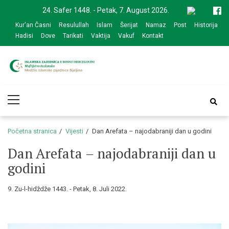
Skip
Skip
24. Safer 1448. - Petak, 7. August 2026.
to
to
Kur'an Časni
Resulullah
Islam
Šerijat
Namaz
Post
Historija
navigation
content
Hadisi
Dove
Tarikati
Vaktija
Vakuf
Kontakt
Medžlis Islamske
Službena web prezentacija
Primary
zajednice Bijeljina
Menu
Početna stranica
Vijesti
Dan Arefata – najodabraniji dan u godini
Dan Arefata – najodabraniji dan u
godini
9. Zu-l-hidždže 1443. - Petak, 8. Juli 2022.