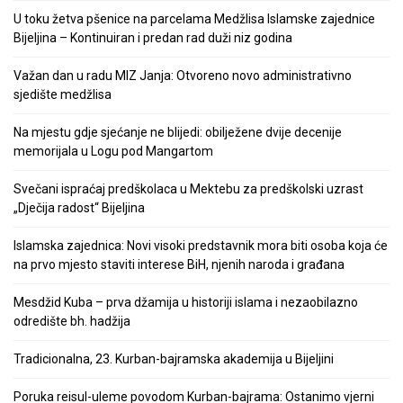
U toku žetva pšenice na parcelama Medžlisa Islamske zajednice
Bijeljina – Kontinuiran i predan rad duži niz godina
Važan dan u radu MIZ Janja: Otvoreno novo administrativno
sjedište medžlisa
Na mjestu gdje sjećanje ne blijedi: obilježene dvije decenije
memorijala u Logu pod Mangartom
Svečani ispraćaj predškolaca u Mektebu za predškolski uzrast
„Dječija radost“ Bijeljina
Islamska zajednica: Novi visoki predstavnik mora biti osoba koja će
na prvo mjesto staviti interese BiH, njenih naroda i građana
Mesdžid Kuba – prva džamija u historiji islama i nezaobilazno
odredište bh. hadžija
Tradicionalna, 23. Kurban-bajramska akademija u Bijeljini
Poruka reisul-uleme povodom Kurban-bajrama: Ostanimo vjerni