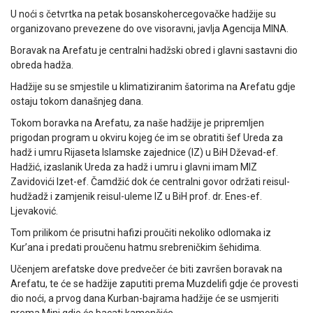
U noći s četvrtka na petak bosanskohercegovačke hadžije su
organizovano prevezene do ove visoravni, javlja Agencija MINA.
Boravak na Arefatu je centralni hadžski obred i glavni sastavni dio
obreda hadža.
Hadžije su se smjestile u klimatiziranim šatorima na Arefatu gdje
ostaju tokom današnjeg dana.
Tokom boravka na Arefatu, za naše hadžije je pripremljen
prigodan program u okviru kojeg će im se obratiti šef Ureda za
hadž i umru Rijaseta Islamske zajednice (IZ) u BiH Dževad-ef.
Hadžić, izaslanik Ureda za hadž i umru i glavni imam MIZ
Zavidovići Izet-ef. Čamdžić dok će centralni govor održati reisul-
hudžadž i zamjenik reisul-uleme IZ u BiH prof. dr. Enes-ef.
Ljevaković.
Tom prilikom će prisutni hafizi proučiti nekoliko odlomaka iz
Kur’ana i predati proučenu hatmu srebreničkim šehidima.
Učenjem arefatske dove predvečer će biti završen boravak na
Arefatu, te će se hadžije zaputiti prema Muzdelifi gdje će provesti
dio noći, a prvog dana Kurban-bajrama hadžije će se usmjeriti
prema Mini gdje će bacati kamenčiće.