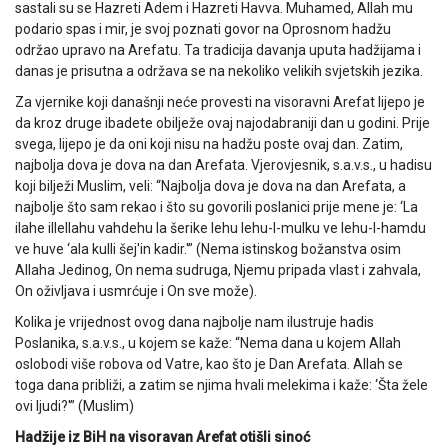
sastali su se Hazreti Adem i Hazreti Havva. Muhamed, Allah mu
podario spas i mir, je svoj poznati govor na Oprosnom hadžu
održao upravo na Arefatu. Ta tradicija davanja uputa hadžijama i
danas je prisutna a održava se na nekoliko velikih svjetskih jezika.
Za vjernike koji današnji neće provesti na visoravni Arefat lijepo je
da kroz druge ibadete obilježe ovaj najodabraniji dan u godini. Prije
svega, lijepo je da oni koji nisu na hadžu poste ovaj dan. Zatim,
najbolja dova je dova na dan Arefata. Vjerovjesnik, s.a.v.s., u hadisu
koji bilježi Muslim, veli: “Najbolja dova je dova na dan Arefata, a
najbolje što sam rekao i što su govorili poslanici prije mene je: ‘La
ilahe illellahu vahdehu la šerike lehu lehu-l-mulku ve lehu-l-hamdu
ve huve ‘ala kulli šej'in kadir.'” (Nema istinskog božanstva osim
Allaha Jedinog, On nema sudruga, Njemu pripada vlast i zahvala,
On oživljava i usmrćuje i On sve može).
Kolika je vrijednost ovog dana najbolje nam ilustruje hadis
Poslanika, s.a.v.s., u kojem se kaže: “Nema dana u kojem Allah
oslobodi više robova od Vatre, kao što je Dan Arefata. Allah se
toga dana približi, a zatim se njima hvali melekima i kaže: ‘Šta žele
ovi ljudi?'” (Muslim)
Hadžije iz BiH na visoravan Arefat otišli sinoć