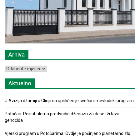
Arhiva
Arhiva
Aktuelno
U Azizija džamiji u Glinjima upriličen je svečani mevludski program
Potočari: Reisul-ulema predvodio dženazu za deset žrtava
genocida
Vjerski program u Potočarima: Ovdje je počinjeno planetarno zlo