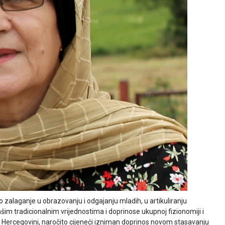
o zalaganje u obrazovanju i odgajanju mladih, u artikuliranju
im tradicionalnim vrijednostima i doprinose ukupnoj fizionomiji i
i Hercegovini, naročito cijeneći izniman doprinos novom stasavanju