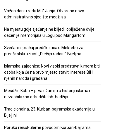
Važan dan u radu MIZ Janja: Otvoreno novo
administrativno sjedište medžlisa
Na mjestu gdje sjećanje ne blijedi: obilježene dvije
decenije memorijala u Logu pod Mangartom
Svečani ispraćaj predškolaca u Mektebu za
predškolski uzrast „Dječija radost“ Bijeljina
Islamska zajednica: Novi visoki predstavnik mora biti
osoba koja će na prvo mjesto staviti interese BiH,
njenih naroda i građana
Mesdžid Kuba – prva džamija u historiji islama i
nezaobilazno odredište bh. hadžija
Tradicionalna, 23. Kurban-bajramska akademija u
Bijeljini
Poruka reisul-uleme povodom Kurban-bajrama: