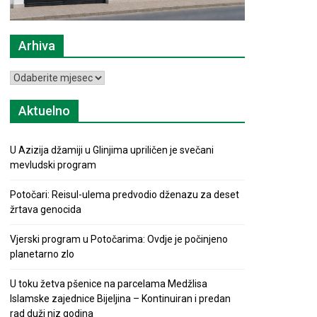
Arhiva
Arhiva
Aktuelno
U Azizija džamiji u Glinjima upriličen je svečani
mevludski program
Potočari: Reisul-ulema predvodio dženazu za deset
žrtava genocida
Vjerski program u Potočarima: Ovdje je počinjeno
planetarno zlo
U toku žetva pšenice na parcelama Medžlisa
Islamske zajednice Bijeljina – Kontinuiran i predan
rad duži niz godina