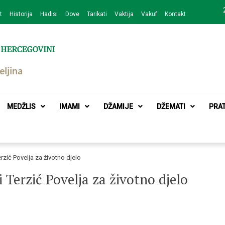
t
Historija
Hadisi
Dove
Tarikati
Vaktija
Vakuf
Kontakt
zajednice Bijeljina
MEDŽLIS
IMAMI
DŽAMIJE
DŽEMATI
PRA
rzić Povelja za životno djelo
 Terzić Povelja za životno djelo