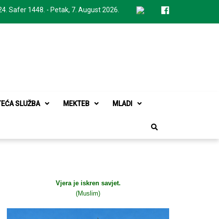
24. Safer 1448. - Petak, 7. August 2026.
TEĆA SLUŽBA
MEKTEB
MLADI
Vjera je iskren savjet.
(Muslim)