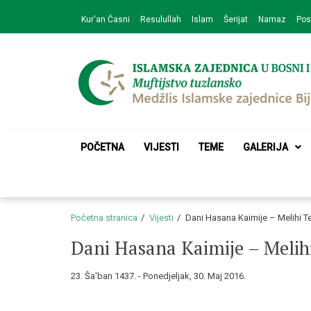
Skip
Skip
Kur'an Časni
Resulullah
Islam
Šerijat
Namaz
Pos
to
to
navigation
content
Medžlis Islamske 
Službena web prezentacija
POČETNA
VIJESTI
TEME
GALERIJA
Početna stranica
Vijesti
Dani Hasana Kaimije – Melihi Te
Dani Hasana Kaimije – Melihi
23. Ša'ban 1437. - Ponedjeljak, 30. Maj 2016.