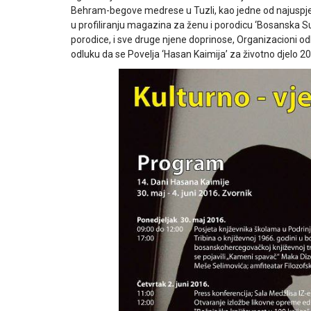
Behram-begove medrese u Tuzli, kao jedne od najuspješn
u profiliranju magazina za ženu i porodicu ‘Bosanska Su
porodice, i sve druge njene doprinose, Organizacioni o
odluku da se Povelja ‘Hasan Kaimija’ za životno djelo 201