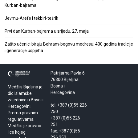
Kurban-bajrama
Jevmu-Arefe i tekbiri-tešrik
Prvi dan Kurban-bajrama u srijedu, 27. maja
Zašto učenici biraju Behram-begovu medresu: 400 godina tradicije
i generacije uspjeha
Patrijarha Pavla 6
76300 Bijeljina
Bosna i
Medžlis Bijeljina je
Hercegovina
dio Islamske
zajednice u Bosni i
tel: +387 (0)55 226
Hercegovini.
250
Prema pravnim
+387 (0)55 226
regulativama
251
Medžlis je pravno
fax: +387 (0)55
lice kojeg
226 252