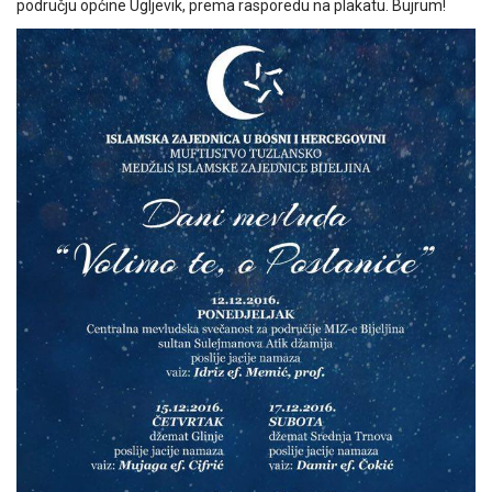
području općine Ugljevik, prema rasporedu na plakatu. Bujrum!