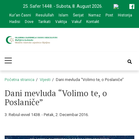
Skip
Skip
25. Safer 1448. - Subota, 8. August 2026.
to
to
Kur'an Časni
Resulullah
Islam
Šerijat
Namaz
Post
Historija
navigation
content
Hadisi
Dove
Tarikati
Vaktija
Vakuf
Kontakt
Medžlis Islamske
Službena web prezentacija
Primary
zajednice Bijeljina
Menu
Početna stranica
Vijesti
Dani mevluda “Volimo te, o Poslaniče”
Dani mevluda “Volimo te, o
Poslaniče”
3. Rebiul-evvel 1438. - Petak, 2. Decembar 2016.