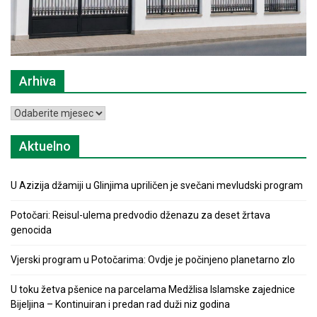
Arhiva
Arhiva
Aktuelno
U Azizija džamiji u Glinjima upriličen je svečani mevludski program
Potočari: Reisul-ulema predvodio dženazu za deset žrtava
genocida
Vjerski program u Potočarima: Ovdje je počinjeno planetarno zlo
U toku žetva pšenice na parcelama Medžlisa Islamske zajednice
Bijeljina – Kontinuiran i predan rad duži niz godina