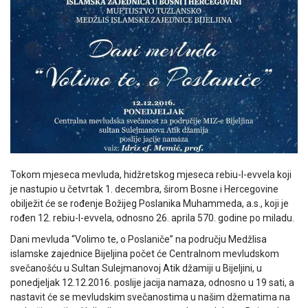
Tokom mjeseca mevluda, hidžretskog mjeseca rebiu-l-evvela koji
je nastupio u četvrtak 1. decembra, širom Bosne i Hercegovine
obilježit će se rođenje Božijeg Poslanika Muhammeda, a.s., koji je
rođen 12. rebiu-l-evvela, odnosno 26. aprila 570. godine po miladu.
Dani mevluda “Volimo te, o Poslaniče” na području Medžlisa
islamske zajednice Bijeljina počet će Centralnom mevludskom
svečanošću u Sultan Sulejmanovoj Atik džamiji u Bijeljini, u
ponedjeljak 12.12.2016. poslije jacija namaza, odnosno u 19 sati, a
nastavit će se mevludskim svečanostima u našim džematima na