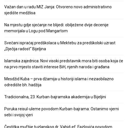
Važan dan u radu MIZ Janja: Otvoreno novo administrativno
sjedište medžlisa
Na mjestu gdje sjećanje ne blijedi: obilježene dvije decenije
memorijala u Logu pod Mangartom
Svečani ispraćaj predškolaca u Mektebu za predškolski uzrast
„Dječija radost“ Bijeljina
Islamska zajednica: Novi visoki predstavnik mora biti osoba koja će
na prvo mjesto staviti interese BiH, njenih naroda i građana
Mesdžid Kuba – prva džamija u historiji islama i nezaobilazno
odredište bh. hadžija
Tradicionalna, 23. Kurban-bajramska akademija u Bijeljini
Poruka reisul-uleme povodom Kurban-bajrama: Ostanimo vjerni
sebi i svojoj vjeri
Čestitka muftije tuzlanskog dr. Vahid-ef. Fazlovića povodom