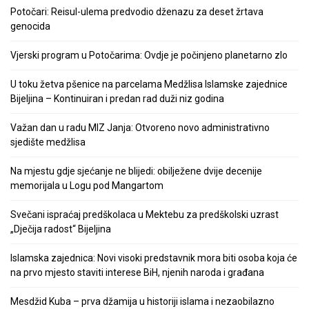
Potočari: Reisul-ulema predvodio dženazu za deset žrtava
genocida
Vjerski program u Potočarima: Ovdje je počinjeno planetarno zlo
U toku žetva pšenice na parcelama Medžlisa Islamske zajednice
Bijeljina – Kontinuiran i predan rad duži niz godina
Važan dan u radu MIZ Janja: Otvoreno novo administrativno
sjedište medžlisa
Na mjestu gdje sjećanje ne blijedi: obilježene dvije decenije
memorijala u Logu pod Mangartom
Svečani ispraćaj predškolaca u Mektebu za predškolski uzrast
„Dječija radost“ Bijeljina
Islamska zajednica: Novi visoki predstavnik mora biti osoba koja će
na prvo mjesto staviti interese BiH, njenih naroda i građana
Mesdžid Kuba – prva džamija u historiji islama i nezaobilazno