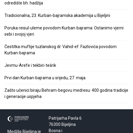
odredište bh. hadžija
Tradicionalna, 23. Kurban-bajramska akademija u Bijeljini
Poruka reisul-uleme povodom Kurban-bajrama: Ostanimo vjerni
sebi i svojoj vjeri
Čestitka muftije tuzlanskog dr. Vahid-ef. Fazlovića povodom
Kurban-bajrama
Jevmu-Arefe i tekbiri-tešrik
Prvi dan Kurban-bajrama u srijedu, 27. maja
Zašto učenici biraju Behram-begovu medresu: 400 godina tradicije
i generacije uspjeha
Patrijarha Pavla 6
76300 Bijeljina
Bosna i
Medžlis Bijeljina je