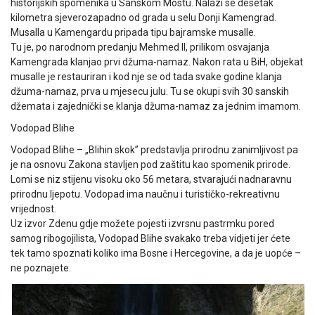
historijskih spomenika u Sanskom Mostu. Nalazi se desetak
kilometra sjeverozapadno od grada u selu Donji Kamengrad.
Musalla u Kamengardu pripada tipu bajramske musalle.
Tu je, po narodnom predanju Mehmed II, prilikom osvajanja
Kamengrada klanjao prvi džuma-namaz. Nakon rata u BiH, objekat
musalle je restauriran i kod nje se od tada svake godine klanja
džuma-namaz, prva u mjesecu julu. Tu se okupi svih 30 sanskih
džemata i zajednički se klanja džuma-namaz za jednim imamom.
Vodopad Blihe
Vodopad Blihe – „Blihin skok” predstavlja prirodnu zanimljivost pa
je na osnovu Zakona stavljen pod zaštitu kao spomenik prirode.
Lomi se niz stijenu visoku oko 56 metara, stvarajući nadnaravnu
prirodnu ljepotu. Vodopad ima naučnu i turističko-rekreativnu
vrijednost.
Uz izvor Zdenu gdje možete pojesti izvrsnu pastrmku pored
samog ribogojilista, Vodopad Blihe svakako treba vidjeti jer ćete
tek tamo spoznati koliko ima Bosne i Hercegovine, a da je uopće –
ne poznajete.