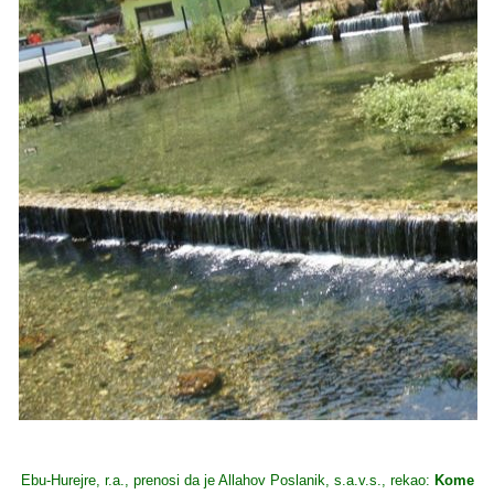
Ebu-Hurejre, r.a., prenosi da je Allahov Poslanik, s.a.v.s., rekao:
Kome