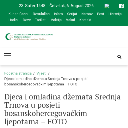
Skip
Skip
23. Safer 1448. - Četvrtak, 6. August 2026.
to
to
Kur'an Časni
Resulullah
Islam
Šerijat
Namaz
Post
Historija
navigation
content
Hadisi
Dove
Tarikati
Vaktija
Vakuf
Kontakt
Medžlis Islamske
Službena web prezentacija
Primary
zajednice Bijeljina
Menu
Početna stranica
Vijesti
Djeca i omladina džemata Srednja Trnova u posjeti
bosanskohercegovačkim ljepotama – FOTO
Djeca i omladina džemata Srednja
Trnova u posjeti
bosanskohercegovačkim
ljepotama – FOTO