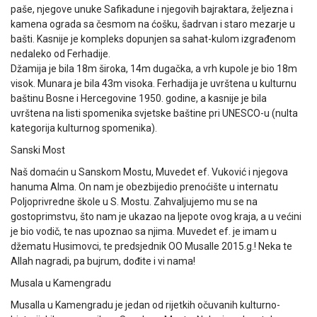
paše, njegove unuke Safikadune i njegovih bajraktara, željezna i
kamena ograda sa česmom na ćošku, šadrvan i staro mezarje u
bašti. Kasnije je kompleks dopunjen sa sahat-kulom izgrađenom
nedaleko od Ferhadije.
Džamija je bila 18m široka, 14m dugačka, a vrh kupole je bio 18m
visok. Munara je bila 43m visoka. Ferhadija je uvrštena u kulturnu
baštinu Bosne i Hercegovine 1950. godine, a kasnije je bila
uvrštena na listi spomenika svjetske baštine pri UNESCO-u (nulta
kategorija kulturnog spomenika).
Sanski Most
Naš domaćin u Sanskom Mostu, Muvedet ef. Vuković i njegova
hanuma Alma. On nam je obezbijedio prenoćište u internatu
Poljoprivredne škole u S. Mostu. Zahvaljujemo mu se na
gostoprimstvu, što nam je ukazao na ljepote ovog kraja, a u većini
je bio vodič, te nas upoznao sa njima. Muvedet ef. je imam u
džematu Husimovci, te predsjednik OO Musalle 2015.g.! Neka te
Allah nagradi, pa bujrum, dođite i vi nama!
Musala u Kamengradu
Musalla u Kamengradu je jedan od rijetkih očuvanih kulturno-