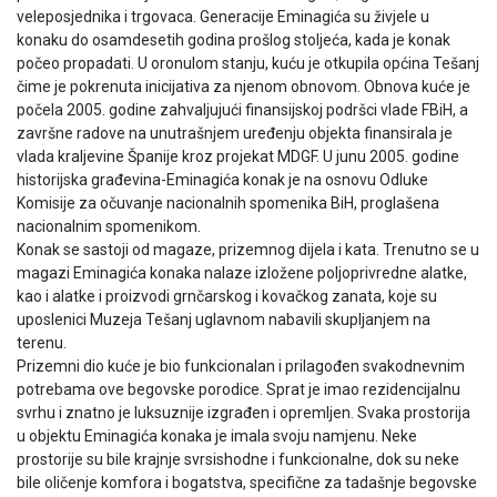
veleposjednika i trgovaca. Generacije Eminagića su živjele u
konaku do osamdesetih godina prošlog stoljeća, kada je konak
počeo propadati. U oronulom stanju, kuću je otkupila općina Tešanj
čime je pokrenuta inicijativa za njenom obnovom. Obnova kuće je
počela 2005. godine zahvaljujući finansijskoj podršci vlade FBiH, a
završne radove na unutrašnjem uređenju objekta finansirala je
vlada kraljevine Španije kroz projekat MDGF. U junu 2005. godine
historijska građevina-Eminagića konak je na osnovu Odluke
Komisije za očuvanje nacionalnih spomenika BiH, proglašena
nacionalnim spomenikom.
Konak se sastoji od magaze, prizemnog dijela i kata. Trenutno se u
magazi Eminagića konaka nalaze izložene poljoprivredne alatke,
kao i alatke i proizvodi grnčarskog i kovačkog zanata, koje su
uposlenici Muzeja Tešanj uglavnom nabavili skupljanjem na
terenu.
Prizemni dio kuće je bio funkcionalan i prilagođen svakodnevnim
potrebama ove begovske porodice. Sprat je imao rezidencijalnu
svrhu i znatno je luksuznije izgrađen i opremljen. Svaka prostorija
u objektu Eminagića konaka je imala svoju namjenu. Neke
prostorije su bile krajnje svrsishodne i funkcionalne, dok su neke
bile oličenje komfora i bogatstva, specifične za tadašnje begovske