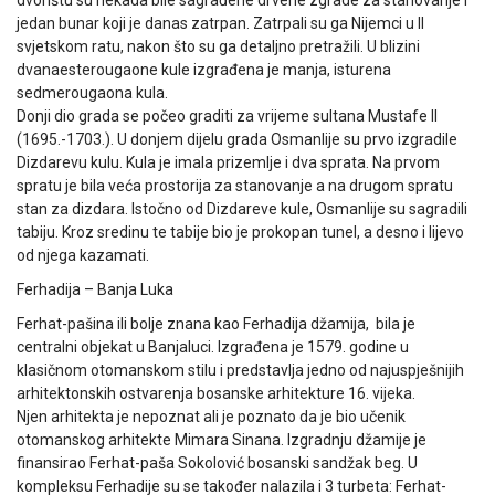
jedan bunar koji je danas zatrpan. Zatrpali su ga Nijemci u II
svjetskom ratu, nakon što su ga detaljno pretražili. U blizini
dvanaesterougaone kule izgrađena je manja, isturena
sedmerougaona kula.
Donji dio grada se počeo graditi za vrijeme sultana Mustafe II
(1695.-1703.). U donjem dijelu grada Osmanlije su prvo izgradile
Dizdarevu kulu. Kula je imala prizemlje i dva sprata. Na prvom
spratu je bila veća prostorija za stanovanje a na drugom spratu
stan za dizdara. Istočno od Dizdareve kule, Osmanlije su sagradili
tabiju. Kroz sredinu te tabije bio je prokopan tunel, a desno i lijevo
od njega kazamati.
Ferhadija – Banja Luka
Ferhat-pašina ili bolje znana kao Ferhadija džamija, bila je
centralni objekat u Banjaluci. Izgrađena je 1579. godine u
klasičnom otomanskom stilu i predstavlja jedno od najuspješnijih
arhitektonskih ostvarenja bosanske arhitekture 16. vijeka.
Njen arhitekta je nepoznat ali je poznato da je bio učenik
otomanskog arhitekte Mimara Sinana. Izgradnju džamije je
finansirao Ferhat-paša Sokolović bosanski sandžak beg. U
kompleksu Ferhadije su se također nalazila i 3 turbeta: Ferhat-