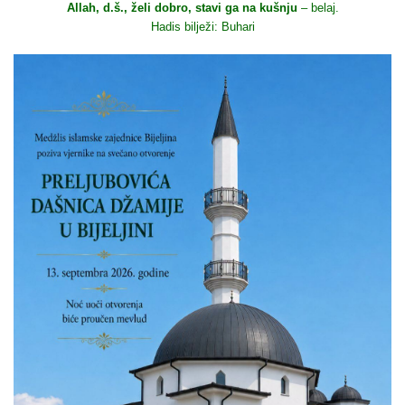
Allah, d.š., želi dobro, stavi ga na kušnju
– belaj.
Hadis bilježi: Buhari