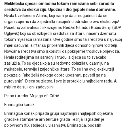
Mektebska djeca i omladina tokom ramazana sebi zaradila
sredstva za ekskurziju. Upoznali dio ljepote naše domovine.
Hvala Uzvišenom Allahu, koji nam je dao mogućnost da se
organizujemo i da zajednički i uspješno o
dradimo ovu ekskurziju!
Posebnu zahvalnost iskazujemo Redžić Nihadu i Bubić Seniji (SDA
Ugljevik) koji su obezbijedili sredstva za iftar u našem džematu
tokom mjeseca ramazana. Ove godine smo ta sredstva u najvećoj
mjeri sačuvali, a iftar su pripremili djeca odnosno njihovi roditelji.
Novčana sredstva smo iskoristili da pokrijeme troškove prijevoza.
Hvala roditeljima na saradnji i trudu, a djeca su to svakako
zaslužila. To su djeca koja su redovno dolazila u džamiju na
mukabele, teravije i zajedničke iftare. To se i na ovoj ekskurziji
pokazalo, “ako želiš nekoga dobro upoznati, povedi ga na
putovanje”. Djeca su zlatna, i sve je proteklo u najboljem redu. A
mislim da su i oni zadovoljni.
Pisao i uredio: Mujaga ef. Cifrić
Eminagića konak
Eminagića konak pripada grupi najstarijih i najljepših objekata
gradske stambene arhitekture grada Tešnja. Izgrađen je
polovinom XIX stoljeća u vlasništvu Eminagića, bogatih