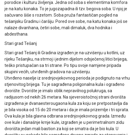
porodice i kulturu življenja. Jedna od soba s elementima komfora
je na katu konaka. To je jugozapadna ili tzv. begova soba. U njoj je
sačuvano šiše s rozetom. Soba pruža fantastičan pogled na
tešanjsku Gradinu i čaršiju. Pored ove sobe, na katu konaka još se
nalaze divanhana, četiri sobe, mali dimaluk, dva hodnika i
abdesthana.
Stari grad Tešanj
Stari grad Tešanj ili Gradina izgrađen je na uzvišenju u kotlini, uz
rijeku Tešanjku, na strmoj i jednim dijelom odsječenoj litici brijega,
teško pristupačan sa tri strane. Po tipu svoje namjene pripada
skupini većih, utvrđenih gradova na uzvišenju.
Utvrđeno naselje iz srednjovjekovnog perioda je podignuto na vrhu
stjenovitog brijega. Tu je sagrađena poligonalna kula i ograđeno
dvorište. Dvorište je imalo oblik nepravilnog polukruga, sa
radijusom od nekih 26 metara. Na sjeveroistočnoj strani dvorišta
izgrađena je dvanaesterougaona kula za koju se pretpostavlja da
je bila visoka od 15 do 20 metara i da je imala prizemlje i tri sprata.
Ova kula je bila glavna odbrana srednjovjekovnog grada. Između
ove kule i današnje krnje kule, izgrađen je u perimetralnom zidu
dvorišta jedan mali bastion za koji se smatra da je bio kula. U
dvorištu su nekada bile sagrađene drvene zgrade za stanovanje i