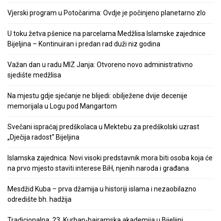
Vjerski program u Potočarima: Ovdje je počinjeno planetarno zlo
U toku žetva pšenice na parcelama Medžlisa Islamske zajednice
Bijeljina – Kontinuiran i predan rad duži niz godina
Važan dan u radu MIZ Janja: Otvoreno novo administrativno
sjedište medžlisa
Na mjestu gdje sjećanje ne blijedi: obilježene dvije decenije
memorijala u Logu pod Mangartom
Svečani ispraćaj predškolaca u Mektebu za predškolski uzrast
„Dječija radost“ Bijeljina
Islamska zajednica: Novi visoki predstavnik mora biti osoba koja će
na prvo mjesto staviti interese BiH, njenih naroda i građana
Mesdžid Kuba – prva džamija u historiji islama i nezaobilazno
odredište bh. hadžija
Tradicionalna, 23. Kurban-bajramska akademija u Bijeljini