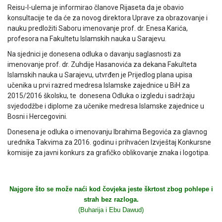
Reisu-l-ulema je informirao članove Rijaseta da je obavio
konsultacije te da će za novog direktora Uprave za obrazovanje i
nauku predložiti Saboru imenovanje prof. dr. Enesa Karića,
profesora na Fakultetu Islamskih nauka u Sarajevu.
Na sjednici je donesena odluka o davanju saglasnosti za
imenovanje prof. dr. Zuhdije Hasanovića za dekana Fakulteta
Islamskih nauka u Sarajevu, utvrđen je Prijedlog plana upisa
učenika u prvi razred medresa Islamske zajednice u BiH za
2015/2016 školsku, te donesena Odluka o izgledu i sadržaju
svjedodžbe i diplome za učenike medresa Islamske zajednice u
Bosni i Hercegovini.
Donesena je odluka o imenovanju Ibrahima Begovića za glavnog
urednika Takvima za 2016. godinu i prihvaćen Izvještaj Konkursne
komisije za javni konkurs za grafičko oblikovanje znaka i logotipa.
Najgore što se može naći kod čovjeka jeste škrtost zbog pohlepe i
strah bez razloga.
(Buharija i Ebu Dawud)