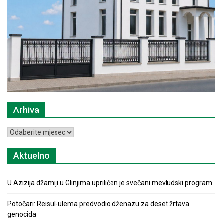
Arhiva
Arhiva
Aktuelno
U Azizija džamiji u Glinjima upriličen je svečani mevludski program
Potočari: Reisul-ulema predvodio dženazu za deset žrtava
genocida