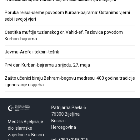
Poruka reisul-uleme povodom Kurban-bajrama: Ostanimo vjerni
sebi i svojoj vjeri
Čestitka muftije tuzlanskog dr. Vahid-ef. Fazlovića povodom
Kurban-bajrama
Jevmu-Arefe i tekbiri-tešrik
Prvi dan Kurban-bajrama u srijedu, 27. maja
Zašto učenici biraju Behram-begovu medresu: 400 godina tradicije
i generacije uspjeha
Patrijarha Pavla 6
76300 Bijeljina
Bosna i
Medžlis Bijeljina je
Hercegovina
dio Islamske
zajednice u Bosni i
tel: +387 (0)55 226