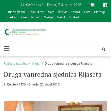
Skip
Skip
24. Safer 1448. - Petak, 7. August 2026.
to
to
Kur'an Časni
Resulullah
Islam
Šerijat
Namaz
Post
Historija
navigation
content
Hadisi
Dove
Tarikati
Vaktija
Vakuf
Kontakt
Medžlis Islamske
Službena web prezentacija
Primary
zajednice Bijeljina
Menu
Početna stranica
Vijesti
Druga vanredna sjednica Rijaseta
Druga vanredna sjednica Rijaseta
3. Redžeb 1436. - Srijeda, 22. April 2015.