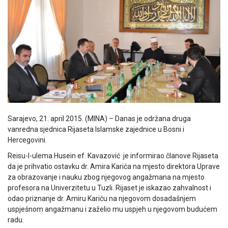
Sarajevo, 21. april 2015. (MINA) – Danas je održana druga
vanredna sjednica Rijaseta Islamske zajednice u Bosni i
Hercegovini.
Reisu-l-ulema Husein ef. Kavazović je informirao članove Rijaseta
da je prihvatio ostavku dr. Amira Karića na mjesto direktora Uprave
za obrazovanje i nauku zbog njegovog angažmana na mjesto
profesora na Univerzitetu u Tuzli. Rijaset je iskazao zahvalnost i
odao priznanje dr. Amiru Kariću na njegovom dosadašnjem
uspješnom angažmanu i zaželio mu uspjeh u njegovom budućem
radu.