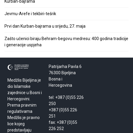
Kurban-bajrama
Jevmu-Arefe i tekbiri-tešrik
Prvi dan Kurban-bajrama u srijedu, 27. maja
Zašto učenici biraju Behram-begovu medresu: 400 godina tradicije
i generacije uspjeha
Patrijarha Pavla 6
76300 Bijeljina
Bosna i
Medžlis Bijeljina je
Hercegovina
dio Islamske
zajednice u Bosni i
tel: +387 (0)55 226
Hercegovini.
250
Prema pravnim
+387 (0)55 226
regulativama
251
Medžlis je pravno
fax: +387 (0)55
lice kojeg
226 252
predstavljaju