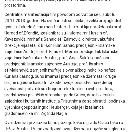
prostorima.
Centralna manifestacija tim povodom održat će se u subotu
23.11.2013. godine. Na svečanosti se očekuje veliki broj uglednih
gostiju. Takođe će na manifestaciji biti muftija goraždanski prof.
Hamed ef.Efendić, izaslanik reisu-l-uleme mr. Husejn ef.
Kavazovića, mr.hafiz Sanaid ef. Zaimović, direktor vakufske
direkcije Rijaseta IZ BiH,dr. Fuat Sanac, predsjednik Islamske
zajednice Austrije, prof. Esad ef. Memić, predsjednik Islamske
zajednice Bošnjaka u Austriji, prof. Anas Šakfeh, počasni
predsjednik Islamske zajednice Austrije, prof. Ibrahim
ef.Malanović, zamjenik muftije slovenačkog, nekoliko hafiza
Kur’ana časnog, puno imama i predsjednika džemata i druge
brojne ugledne ličnosti. Također svoje prisustvo navedenoj
svečanosti potvrdili su i brojni intelektualci sa ovih prostora,
predstavnici političkih stranaka grada Graca, drugih vjerskih
zajednica i kulturnih institucija.Prisutnima će se obratiti i općinska
vijećnica gospođa Ingrid Heuberger, koja je i izaslanica
gradonačelnika mr. Zigfrida Nagla.
Ovaj džemat je zauzeo bitnu poziciju kako u gradu Gracu tako i u
državi Austriji. Prepoznatljivost ovog džemata najviše se ogleda u