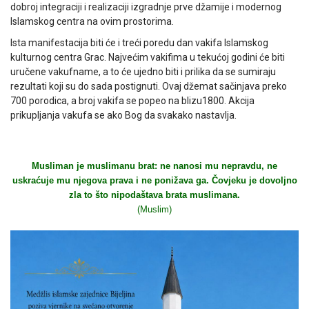
dobroj integraciji i realizaciji izgradnje prve džamije i modernog
Islamskog centra na ovim prostorima.
Ista manifestacija biti će i treći poredu dan vakifa Islamskog
kulturnog centra Grac. Najvećim vakifima u tekućoj godini će biti
uručene vakufname, a to će ujedno biti i prilika da se sumiraju
rezultati koji su do sada postignuti. Ovaj džemat sačinjava preko
700 porodica, a broj vakifa se popeo na blizu1800. Akcija
prikupljanja vakufa se ako Bog da svakako nastavlja.
Musliman je muslimanu brat: ne nanosi mu nepravdu, ne
uskraćuje mu njegova prava i ne ponižava ga. Čovjeku je dovoljno
zla to što nipodaštava brata muslimana.
(Muslim)