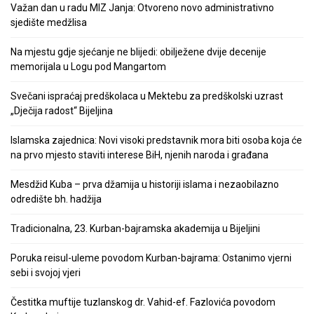
Važan dan u radu MIZ Janja: Otvoreno novo administrativno
sjedište medžlisa
Na mjestu gdje sjećanje ne blijedi: obilježene dvije decenije
memorijala u Logu pod Mangartom
Svečani ispraćaj predškolaca u Mektebu za predškolski uzrast
„Dječija radost“ Bijeljina
Islamska zajednica: Novi visoki predstavnik mora biti osoba koja će
na prvo mjesto staviti interese BiH, njenih naroda i građana
Mesdžid Kuba – prva džamija u historiji islama i nezaobilazno
odredište bh. hadžija
Tradicionalna, 23. Kurban-bajramska akademija u Bijeljini
Poruka reisul-uleme povodom Kurban-bajrama: Ostanimo vjerni
sebi i svojoj vjeri
Čestitka muftije tuzlanskog dr. Vahid-ef. Fazlovića povodom