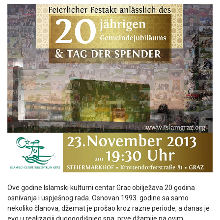
Ove godine Islamski kulturni centar Grac obilježava 20 godina
osnivanja i uspješnog rada. Osnovan 1993. godine sa samo
nekoliko članova, džemat je prošao kroz razne periode, a danas je
evo u realizaciji dugogodišnjeg sna, prve džamije na ovim