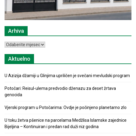
Arhiva
Arhiva
Aktuelno
U Azizija džamiji u Glinjima upriličen je svečani mevludski program
Potočari: Reisul-ulema predvodio dženazu za deset žrtava
genocida
Vjerski program u Potočarima: Ovdje je počinjeno planetarno zlo
U toku žetva pšenice na parcelama Medžlisa Islamske zajednice
Bijeljina – Kontinuiran i predan rad duži niz godina