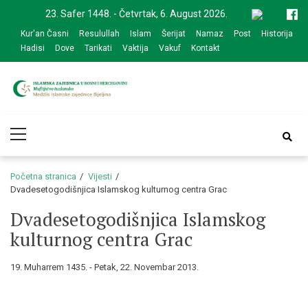
Skip
Skip
23. Safer 1448. - Četvrtak, 6. August 2026.
to
to
Kur'an Časni
Resulullah
Islam
Šerijat
Namaz
Post
Historija
navigation
content
Hadisi
Dove
Tarikati
Vaktija
Vakuf
Kontakt
Medžlis Islamske
Službena web prezentacija
Primary
zajednice Bijeljina
Menu
Početna stranica
Vijesti
Dvadesetogodišnjica Islamskog kulturnog centra Grac
Dvadesetogodišnjica Islamskog
kulturnog centra Grac
19. Muharrem 1435. - Petak, 22. Novembar 2013.